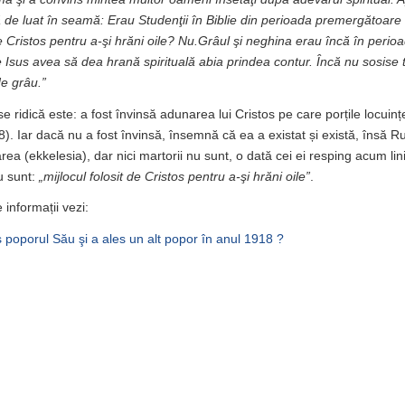
de luat în seamă: Erau Studenţii în Biblie din perioada premergătoare
de Cristos pentru a-şi hrăni oile? Nu.Grâul şi neghina erau încă în perioa
re Isus avea să dea hrană spirituală abia prindea contur. Încă nu sosise
de grâu.”
e ridică este: a fost învinsă adunarea lui Cristos pe care porțile locuinț
8). Iar dacă nu a fost învinsă, însemnă că ea a existat și există, însă Rus
ea (ekkelesia), dar nici martorii nu sunt, o dată cei ei resping acum linia
u sunt:
„mijlocul folosit de Cristos pentru a-şi hrăni oile”
.
informații vezi:
s poporul Său şi a ales un alt popor în anul 1918 ?