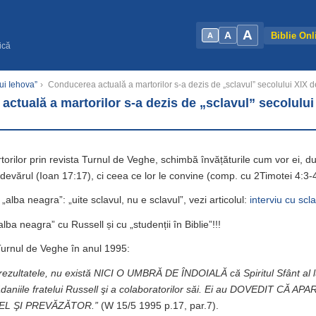
A
A
Biblie Onl
A
ică
Lui Iehova”
›
Conducerea actuală a martorilor s-a dezis de „sclavul” secolului XIX de
ctuală a martorilor s-a dezis de „sclavul” secolului
rilor prin revista Turnul de Veghe, schimbă învățăturile cum vor ei, 
adevărul (Ioan 17:17), ci ceea ce lor le convine (comp. cu 2Timotei 4:3-4
„alba neagra”: „uite sclavul, nu e sclavul”, vezi articolul:
interviu cu scl
ba neagra” cu Russell și cu „studenții în Biblie”!!!
Turnul de Veghe în anul 1995:
ezultatele, nu există NICI O UMBRĂ DE ÎNDOIALĂ că Spiritul Sfânt al lu
trădaniile fratelui Russell şi a colaboratorilor săi. Ei au DOVEDIT CĂ A
EL ŞI PREVĂZĂTOR.”
(W 15/5 1995 p.17, par.7).