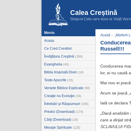
Calea Creștină
Singura Cale care duce la Viață Veșn
Meniu
Acasă
›
„Martorii 
Acasa
Conducerea a
Russell!!!
Ce Cred Crestinii:
Învăţătura Creştină
(399)
Evanghelia
(45)
Conducerea marto
Biblia Inspirată Divin
(18)
lor, ei nu caută 
Texte Apocrife
(23)
Mai nou ei joacă 
Versete Biblice Explicate
(98)
Acum se joacă „al
Creaţie nu Evoluţie
(18)
Iată ce declara 
Întrebări şi Răspunsuri
(196)
Predici (Download)
(174)
„Dacă analizăm r
Cărţi (Download)
care a dirijat s
(20)
SCLAVULUI FID
Mesaje Spirituale
(125)