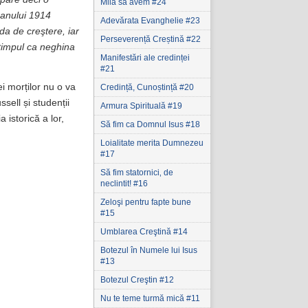
Milă să avem #24
 anului 1914
Adevărata Evanghelie #23
da de creştere, iar
Perseverență Creștină #22
 timpul ca neghina
Manifestări ale credinței
#21
ei morților nu o va
Credință, Cunoștință #20
sell și studenții
Armura Spirituală #19
 istorică a lor,
Să fim ca Domnul Isus #18
Loialitate merita Dumnezeu
#17
Să fim statornici‚ de
neclintit! #16
Zeloşi pentru fapte bune
#15
Umblarea Creştină #14
Botezul în Numele lui Isus
#13
Botezul Creştin #12
Nu te teme turmă mică #11