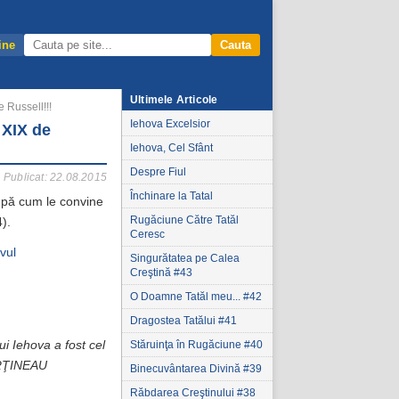
ine
Cauta
Ultimele Articole
 Russell!!!
Iehova Excelsior
 XIX de
Iehova, Cel Sfânt
Despre Fiul
Publicat: 22.08.2015
Închinare la Tatal
după cum le convine
Rugăciune Către Tatăl
).
Ceresc
avul
Singurătatea pe Calea
Creştină #43
O Doamne Tatăl meu... #42
Dragostea Tatălui #41
i Iehova a fost cel
Stăruinţa în Rugăciune #40
PARŢINEAU
Binecuvântarea Divină #39
Răbdarea Creştinului #38