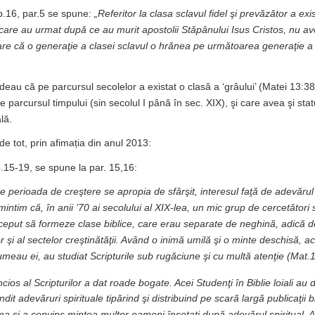
p.16, par.5 se spune:
„Referitor la clasa sclavul fidel şi prevăzător a exis
 care au urmat după ce au murit apostolii Stăpânului Isus Cristos, nu
 pare că o generaţie a clasei sclavul o hrănea pe următoarea generaţie a
deau că pe parcursul secolelor a existat o clasă a ‘grâului’ (Matei 13:38),
e parcursul timpului (sin secolul I până în sec. XIX), şi care avea şi stat
lă.
e tot, prin afimația din anul 2013:
.15-19, se spune la par. 15,16:
perioada de creştere se apropia de sfârşit, interesul faţă de adevărul 
mintim că, în anii ’70 ai secolului al XIX-lea, un mic grup de cercetători s
ceput să formeze clase biblice, care erau separate de neghină, adică de c
lor şi al sectelor creştinătăţii. Având o inimă umilă şi o minte deschisă, a
umeau ei, au studiat Scripturile sub rugăciune şi cu multă atenţie (Mat.1
ncios al Scripturilor a dat roade bogate. Acei Studenţi în Biblie loiali a
ndit adevăruri spirituale tipărind şi distribuind pe scară largă publicaţii b
nima şi a convins mintea multor oameni însetaţi după adevărul spiritual. 