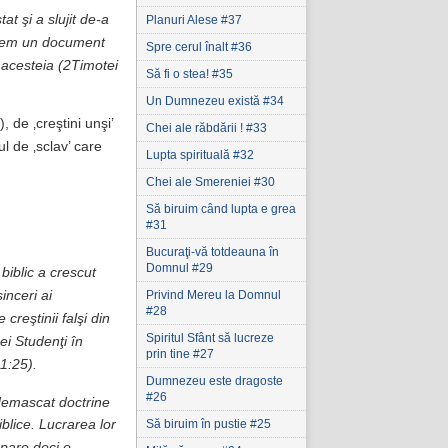
tat şi a slujit de-a
Planuri Alese #37
 avem un document
Spre cerul înalt #36
 acesteia (2Timotei
Să fi o stea! #35
Un Dumnezeu există #34
 de ‚creştini unşi’
Chei ale răbdării ! #33
ul de ‚sclav’ care
Lupta spirituală #32
Chei ale Smereniei #30
Să biruim când lupta e grea
#31
Bucuraţi-vă totdeauna în
Domnul #29
biblic a crescut
Privind Mereu la Domnul
inceri ai
#28
reştinii falşi din
Spiritul Sfânt să lucreze
cei Studenţi în
prin tine #27
1:25).
Dumnezeu este dragoste
#26
u demascat doctrine
Să biruim în pustie #25
iblice. Lucrarea lor
Apare deci o