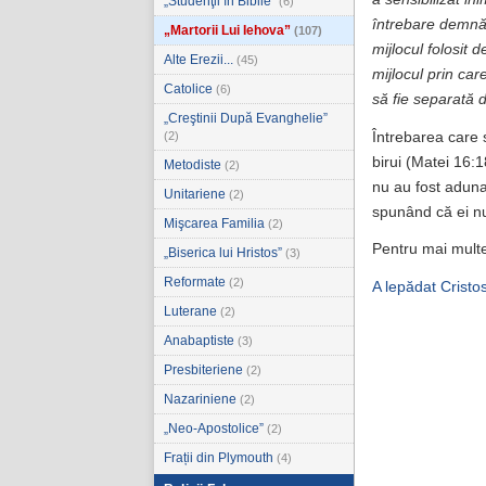
„Studenţii în Biblie”
(6)
întrebare demnă 
„Martorii Lui Iehova”
(107)
mijlocul folosit 
Alte Erezii...
(45)
mijlocul prin ca
Catolice
(6)
să fie separată 
„Creştinii După Evanghelie”
Întrebarea care s
(2)
birui (Matei 16:1
Metodiste
(2)
nu au fost adunar
Unitariene
(2)
spunând că ei n
Mişcarea Familia
(2)
Pentru mai multe 
„Biserica lui Hristos”
(3)
Reformate
(2)
A lepădat Cristo
Luterane
(2)
Anabaptiste
(3)
Presbiteriene
(2)
Nazariniene
(2)
„Neo-Apostolice”
(2)
Frații din Plymouth
(4)