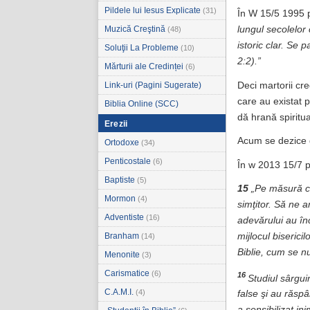
Pildele lui Iesus Explicate
(31)
În W 15/5 1995 
Muzică Creştină
lungul secolelor
(48)
istoric clar. Se
Soluţii La Probleme
(10)
2:2).”
Mărturii ale Credinței
(6)
Deci martorii cre
Link-uri (Pagini Sugerate)
care au existat p
Biblia Online (SCC)
dă hrană spiritua
Erezii
Acum se dezice d
Ortodoxe
(34)
Penticostale
(6)
În w 2013 15/7 p
Baptiste
(5)
15
„Pe măsură ce 
Mormon
(4)
simţitor. Să ne a
Adventiste
(16)
adevărului au în
Branham
mijlocul biserici
(14)
Biblie, cum se n
Menonite
(3)
Carismatice
(6)
16
Studiul sârgui
C.A.M.I.
(4)
false şi au răspâ
a sensibilizat i