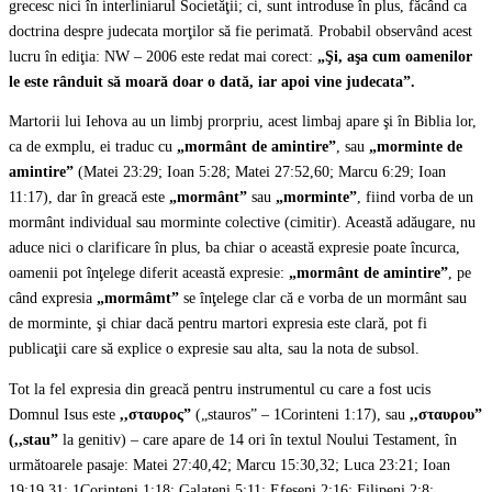
grecesc nici în interliniarul Societăţii; ci, sunt introduse în plus, făcând ca
doctrina despre judecata morţilor să fie perimată. Probabil observând acest
lucru în ediţia: NW – 2006 este redat mai corect:
„
Şi, aşa cum oamenilor
le este rânduit să moară doar o dată, iar apoi vine judecata”.
Martorii lui Iehova au un limbj prorpriu, acest limbaj apare şi în Biblia lor,
ca de exmplu, ei traduc cu
„mormânt de amintire”
, sau
„morminte de
amintire”
(Matei 23:29; Ioan 5:28; Matei 27:52,60; Marcu 6:29; Ioan
11:17), dar în greacă este
„mormânt”
sau
„morminte”
, fiind vorba de un
mormânt individual sau morminte colective (cimitir). Această adăugare, nu
aduce nici o clarificare în plus, ba chiar o această expresie poate încurca,
oamenii pot înţelege diferit această expresie:
„mormânt de amintire”
, pe
când expresia
„mormâmt”
se înţelege clar că e vorba de un mormânt sau
de morminte, şi chiar dacă pentru martori expresia este clară, pot fi
publicaţii care să explice o expresie sau alta, sau la nota de subsol.
Tot la fel expresia din greacă pentru instrumentul cu care a fost ucis
Domnul Isus este
,,σταυρος”
(„stauros” – 1Corinteni 1:17), sau
,,σταυρου”
(,,stau”
la genitiv) – care apare de 14 ori în textul Noului Testament, în
următoarele pasaje: Matei 27:40,42; Marcu 15:30,32; Luca 23:21; Ioan
19:19,31; 1Corinteni 1:18; Galateni 5:11; Efeseni 2:16; Filipeni 2:8;