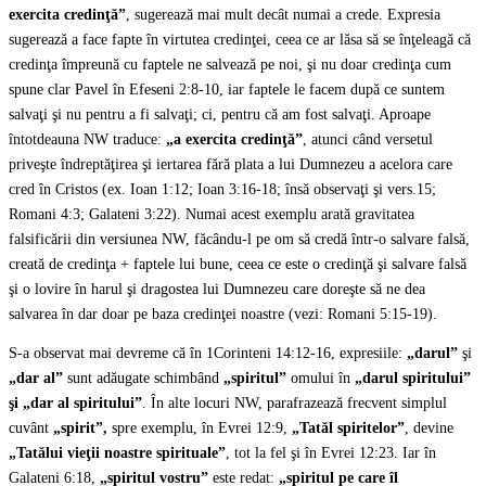
exercita credinţă”
, sugerează mai mult decât numai a crede. Expresia
sugerează a face fapte în virtutea credinţei, ceea ce ar lăsa să se înţeleagă că
credinţa împreună cu faptele ne salvează pe noi, şi nu doar credinţa cum
spune clar Pavel în Efeseni 2:8-10, iar faptele le facem după ce suntem
salvaţi şi nu pentru a fi salvaţi; ci, pentru că am fost salvaţi. Aproape
întotdeauna NW traduce:
„a exercita credinţă”
, atunci când versetul
priveşte îndreptăţirea şi iertarea fără plata a lui Dumnezeu a acelora care
cred în Cristos (ex. Ioan 1:12; Ioan 3:16-18; însă observaţi şi vers.15;
Romani 4:3; Galateni 3:22). Numai acest exemplu arată gravitatea
falsificării din versiunea NW, făcându-l pe om să credă într-o salvare falsă,
creată de credinţa + faptele lui bune, ceea ce este o credinţă şi salvare falsă
şi o lovire în harul şi dragostea lui Dumnezeu care doreşte să ne dea
salvarea în dar doar pe baza credinţei noastre (vezi: Romani 5:15-19).
S-a observat mai devreme că în 1Corinteni 14:12-16, expresiile:
„darul”
şi
„dar al”
sunt adăugate schimbând
„spiritul”
omului în
„darul spiritului”
şi „dar al spiritului”
. În alte locuri NW, parafrazează frecvent simplul
cuvânt
„spirit”,
spre exemplu, în Evrei 12:9,
„Tatăl spiritelor”
, devine
„Tatălui vieţii noastre spirituale”
, tot la fel şi în Evrei 12:23. Iar în
Galateni 6:18,
„spiritul vostru”
este redat:
„spiritul pe care îl