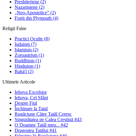
Presbiteriene
(2)
Nazariniene
(2)
„Neo-Apostolice”
(2)
Frații din Plymouth
(4)
Religii False
Practici Oculte
(8)
Iudaism
(7)
Islamism
(2)
Zoroastrism
(1)
Buddhism
(1)
Hinduism
(1)
Bahá'í
(2)
Ultimele Articole
Iehova Excelsior
Iehova, Cel Sfânt
Despre Fiul
Închinare la Tatal
Rugăciune Către Tatăl Ceresc
Singurătatea pe Calea Creştină #43
O Doamne Tatăl meu... #42
Dragostea Tatălui #41
Stăruinţa în Rugăciune #40