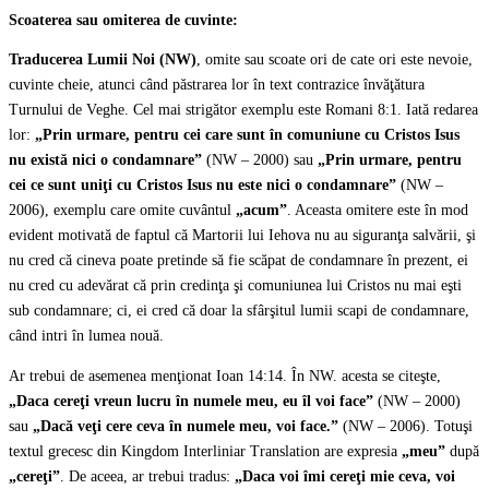
Scoaterea sau omiterea de cuvinte:
Traducerea Lumii Noi (NW)
, omite sau scoate ori de cate ori este nevoie,
cuvinte cheie, atunci când păstrarea lor în text contrazice învăţătura
Turnului de Veghe. Cel mai strigător exemplu este Romani 8:1. Iată redarea
lor:
„Prin urmare, pentru cei care sunt în comuniune cu Cristos Isus
nu există nici o condamnare”
(NW – 2000) sau
„Prin urmare, pentru
cei ce sunt uniţi cu Cristos Isus nu este nici o condamnare”
(NW –
2006), exemplu care omite cuvântul
„acum”
. Aceasta omitere este în mod
evident motivată de faptul că Martorii lui Iehova nu au siguranţa salvării, şi
nu cred că cineva poate pretinde să fie scăpat de condamnare în prezent, ei
nu cred cu adevărat că prin credinţa şi comuniunea lui Cristos nu mai eşti
sub condamnare; ci, ei cred că doar la sfârşitul lumii scapi de condamnare,
când intri în lumea nouă.
Ar trebui de asemenea menţionat Ioan 14:14. În NW. acesta se citeşte,
„Daca cereţi vreun lucru în numele meu, eu îl voi face”
(NW – 2000)
sau
„Dacă veţi cere ceva în numele meu, voi face.”
(NW – 2006). Totuşi
textul grecesc din Kingdom Interliniar Translation are expresia
„meu”
după
„cereţi”
. De aceea, ar trebui tradus:
„Daca voi îmi cereţi mie ceva, voi