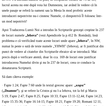
lucrul acesta nu este după voia lui Dumnezeu, iar având în vedere că în
unele pasaje se referă la oameni sau la Mesia în mod profetic aceste
introduceri nepotrivite nu-i cinstesc Numele, ci dimpotrivă Îl folosesc într-
un mod nepotrivit!
Apoi Traducerea Lumii Noi a introdus în Scripturile greceşti creştine în 237
de locuri numele
„Iehova”
(vezi Apendicele la p.412 lb. Română), însă
problema e că verificând toate aceste locuri unde apare
„Iehova”
, în NW,
numai în peste o sută de texte numele „YHWH” (Iehova), ar fi justificat din
punct de vedere al citatelor din Scripturile ebraice să se introducă. Mai
precis după o verficare atentă, doar în cca. 169 de locuri este justificat
introducerea Numelui divin şi nu în 237 de locuri, ceea ce conduce la
denaturarea Scripturii.
Să dam câteva exemple:
· Fapte 1:24; Fapte 7:60 unde în textul grecesc apare:
„κυριε”
(
„Doamne”
), şi se refere la Cristos şi nu l-a Iehova, tot la fel şi Marcu
5:19; Fapte 2:47; Fapte 8:25; Fapte 10:33; Fapte 13:11-12,44; Fapte 14:23;
Fapte 15:35-36; Fapte 16:14-15; Fapte 18:21; Fapte 19:20; Romani 12:11;