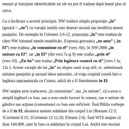
sensuri şi funcţiuni identificabile iar ele nu pot fi traduse după bunul plac al
cuiva.
Ca o încălcare a acestui principiu, NW traduce simpla prepoziţie
„în”
(greacă =
„en”
) cu variaţii inutile care deseori ascund sau modifica sensul
pasajului. De exemplu în Coloseni 2:6-12, prepoziţia
„în”
este tradusa de
către NW folosind inutile modificări. Expresia greceasca
„en auto”
(„
în
El”
) este tradusa
„în comuniune cu el”
(vers. 6b), în NW-2006
„în
unitate cu El”
, iar
„în El”
(din vers.7a şi 9) este tradus
„prin el”
(vers.10).
„En ho”
este tradus
„Prin legătura voastră cu el”
(vers.1 la,
12a ). Aceste variaţii ale lui
„în”
nu slujesc unui scop util; ci, subminează
unitatea pasajului şi ascund ideea autorului, că viaţa creştină constă într-o
legătura supranaturala cu Cristos, adică de a fi literalmente
în El
.
NW susţine prin traducerea „în comuniune”, sau „în unitate”, că a avea o
simplă legătură cu Isus, sau a avea unele lucruri în comun, sau o unitate de
gândire sau acţiune (comuniune) cu Isus este suficient. Însă Biblia vorbeşte
de a fi
în El
, deoarece suntem mădulare din corpul Lui (Romani 12:5;
1Corinteni 6:15; 1Corinteni 12:12,20; Efeseni 2:6). Însă WTS susţine că
doar 144.000, sunt în Isus ca mădulare în corpul Lui. Astfel este necesar