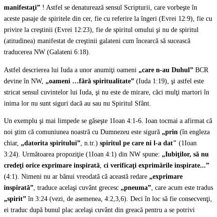
manifestaţi”
! Astfel se denaturează sensul Scripturii, care vorbeşte în
aceste pasaje de spiritele din cer, fie cu referire la îngeri (Evrei 12:9), fie cu
privire la creştinii (Evrei 12:23), fie de spiritul omului şi nu de spiritul
(atitudinea) manifestat de creştinii galateni cum încearcă să sucească
traducerea NW (Galateni 6:18).
Astfel descrierea lui Iuda a unor anumiţi oameni
„care n-au Duhul”
BCR
devine în NW,
„oameni …fără spiritualitate”
(Iuda 1:19), şi astfel este
stricat sensul cuvintelor lui Iuda, şi nu este de mirare, căci mulţi martori în
inima lor nu sunt siguri dacă au sau nu Spiritul Sfânt.
Un exemplu şi mai limpede se găseşte 1Ioan 4:1-6. Ioan tocmai a afirmat că
noi ştim că comuniunea noastră cu Dumnezeu este sigură
„prin
(în engleza
chiar,
„datorita spiritului”
, n.tr.)
spiritul
pe care ni l-a dat"
(1Ioan
3:24). Următoarea propoziţie (1Ioan 4:1) din NW spune:
„Iubiţilor, să nu
credeţi orice
exprimare inspirată
,
ci verificaţi
exprimările inspirate...”
(4:1). Nimeni nu ar bănui vreodată că această redare
„exprimare
inspirată”
, traduce acelaşi cuvânt grecesc
„pneuma”
, care acum este tradus
„spirit”
în 3:24 (vezi, de asemenea, 4:2,3,6). Deci în loc să fie consecvenţi,
ei traduc după bunul plac acelaşi cuvânt din greacă pentru a se potrivi