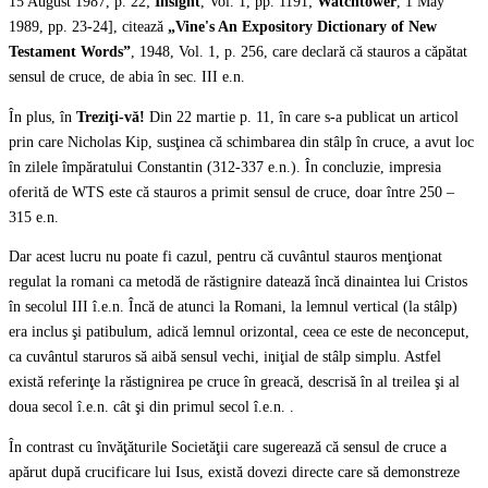
15 August 1987, p. 22;
Insight
, Vol. 1, pp. 1191;
Watchtower
, 1 May
1989, pp. 23-24], citează
„Vine's An Expository Dictionary of New
Testament Words”
, 1948, Vol. 1, p. 256, care declară că stauros a căpătat
sensul de cruce, de abia în sec. III e.n.
În plus, în
Treziţi-vă!
Din 22 martie p. 11, în care s-a publicat un articol
prin care Nicholas Kip, susţinea că schimbarea din stâlp în cruce, a avut loc
în zilele împăratului Constantin (312-337 e.n.). În concluzie, impresia
oferită de WTS este că stauros a primit sensul de cruce, doar între 250 –
315 e.n.
Dar acest lucru nu poate fi cazul, pentru că cuvântul stauros menţionat
regulat la romani ca metodă de răstignire datează încă dinaintea lui Cristos
în secolul III î.e.n. Încă de atunci la Romani, la lemnul vertical (la stâlp)
era inclus şi patibulum, adică lemnul orizontal, ceea ce este de neconceput,
ca cuvântul staruros să aibă sensul vechi, iniţial de stâlp simplu. Astfel
există referinţe la răstignirea pe cruce în greacă, descrisă în al treilea şi al
doua secol î.e.n. cât şi din primul secol î.e.n. .
În contrast cu învăţăturile Societăţii care sugerează că sensul de cruce a
apărut după crucificare lui Isus, există dovezi directe care să demonstreze