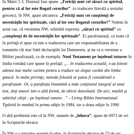
În Matei 5:3, Domnul Isus spune:
„Fericiţi sunt cei săraci cu spiritul,
pentru că al lor este Regatl cerurilor”
. (o traducere literală a textului
grecesc), în NW, apare altcumva:
„Fericiţi sunt cei conştienţi de
necesităţile lor spirituale, căci al lor este Regatul cerurilor!”
Vedem în
acest caz, că versiunea NW, schimbă expresia:
„săraci cu spiritul”
cu
„conştienţi de de necesităţile lor spirituale”
. Ei parafrazează, cu toate că
în prefaţă ei spun că este o traducerea care are responsabilitatea de a
transmite cât mai fidel declaraţiile lui Dumnezeu, şi nu ca o versiune a
Bibliei parafrazată, ca de exemplu:
Noul Testament pe înţelesul tuturor
în
limba română care spune în prefaţă:
„...în traducerea actuală, s-au folosit
adesea mai multe cuvinte pentru a traduce un singur cuvânt din limba
greacă. în multe privinţe, metoda folosită ar putea fi considerată o
parafrazare. Or, a parafraza înseamnă a reda conţinutul integral al unui
text, deşi uneori intr-o altă formă, de obicei dezvoltată. De aici, rezultă şi
subtitlul cărţii - pe înţelesul tuturor...” - Living Bibles International.
Tipărită în română în prima ediţie în 1984, iar a doua ediţie în 1990.
O altă problemă este că în NW, numele de
„Iehova”
, apare de 6973 de ori
în Scripturile ebraice.
În NW s-a introdus numele în plus, în Scripturile ebraice de 73 de ori,