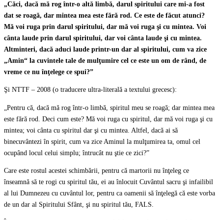
„Căci, dacă mă rog într-o altă limbă, darul spiritului care mi-a fost
dat se roagă, dar mintea mea este fără rod. Ce este de făcut atunci?
Mă voi ruga prin darul spiritului, dar mă voi ruga şi cu mintea. Voi
cânta laude prin darul spiritului, dar voi cânta laude şi cu mintea.
Altminteri, dacă aduci laude printr-un dar al spiritului, cum va zice
„Amin“ la cuvintele tale de mulţumire cel ce este un om de rând, de
vreme ce nu înţelege ce spui?”
Şi NTTF – 2008 (o traducere ultra-literală a textului grecesc):
„Pentru că, dacă mă rog într-o limbă, spiritul meu se roagă; dar mintea mea
este fără rod. Deci cum este? Mă voi ruga cu spiritul, dar mă voi ruga şi cu
mintea; voi cânta cu spiritul dar şi cu mintea. Altfel, dacă ai să
binecuvântezi în spirit, cum va zice Aminul la mulţumirea ta, omul cel
ocupând locul celui simplu; întrucât nu ştie ce zici?”
Care este rostul acestei schimbării, pentru că martorii nu înţeleg ce
înseamnă să te rogi cu spiritul tău, ei au înlocuit Cuvântul sacru şi infailibil
al lui Dumnezeu cu cuvântul lor, pentru ca oamenii să înţelegă că este vorba
de un dar al Spiritului Sfânt, şi nu spiritul tău, FALS.