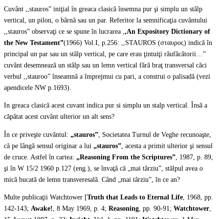
Cuvânt ,,stauros” iniţial în greaca clasică însemna pur şi simplu un stâlp
vertical, un pilon, o bârnă sau un par. Referitor la semnificaţia cuvântului
,,stauros” observaţi ce se spune în lucrarea ,
,An Expository Dictionary of
the New Testament”
(1966) Vol.I, p.256: ,,STAUROS (σταυρος) indică în
principal un par sau un stâlp vertical, pe care erau ţintuiţi răufăcătorii…”
cuvânt desemnează un stâlp sau un lemn vertical fără braţ transversal căci
verbul ,,stauroo” înseamnă a împrejmui cu pari, a construi o palisadă (vezi
apendicele NW p.1693).
In greaca clasică acest cuvant indica pur si simplu un stalp vertical. Însă a
căpătat acest cuvânt ulterior un alt sens?
În ce priveşte cuvântul:
„stauros”
, Societatea Turnul de Veghe recunoaşte,
că pe lângă sensul originar a lui
„stauros”
, acesta a primit ulterior şi sensul
de cruce. Astfel în cartea:
„Reasoning From the Scriptures”
, 1987, p. 89,
şi în W 15/2 1960 p.127 (eng.), se învaţă că „mai târziu”, stălpul avea o
mică bucată de lemn transveresală. Când „mai târziu”, în ce an?
Multe publicaţii Watchtower [
Truth that Leads to Eternal Life
, 1968, pp.
142-143;
Awake!
, 8 May 1969, p. 4;
Reasoning
, pp. 90-91;
Watchtower
,