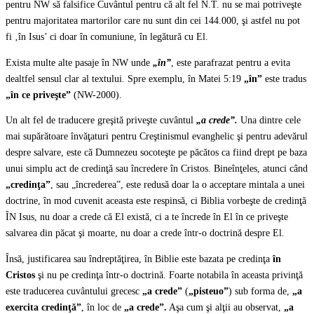
pentru NW să falsifice Cuvântul pentru că alt fel N.T. nu se mai potriveşte
pentru majoritatea martorilor care nu sunt din cei 144.000, şi astfel nu pot
fi ‚în Isus’ ci doar în comuniune, în legătură cu El.
Exista multe alte pasaje în NW unde
„în”
, este parafrazat pentru a evita
dealtfel sensul clar al textului. Spre exemplu, în Matei 5:19
„în”
este tradus
„în ce priveşte”
(NW-2000).
Un alt fel de traducere greşită priveşte cuvântul
„a crede”.
Una dintre cele
mai supărătoare învăţaturi pentru Creştinismul evanghelic şi pentru adevărul
despre salvare, este că Dumnezeu socoteşte pe păcătos ca fiind drept pe baza
unui simplu act de credinţă sau încredere în Cristos. Bineînţeles, atunci când
„credinţa”
, sau „încrederea”, este redusă doar la o acceptare mintala a unei
doctrine, în mod cuvenit aceasta este respinsă, ci Biblia vorbeşte de credinţă
ÎN Isus, nu doar a crede că El există, ci a te încrede în El în ce priveşte
salvarea din păcat şi moarte, nu doar a crede într-o doctrină despre El.
Însă, justificarea sau îndreptăţirea, în Biblie este bazata pe credinţa
în
Cristos
şi nu pe credinţa într-o doctrină. Foarte notabila în aceasta privinţă
este traducerea cuvântului grecesc
„a crede”
(
„pisteuo”
) sub forma de,
„a
exercita credinţă”
, în loc de
„a crede”.
Aşa cum şi alţii au observat,
„a