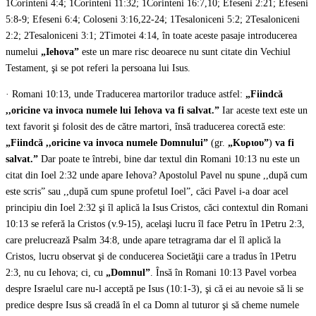
1Corinteni 4:4; 1Corinteni 11:32; 1Corinteni 16:7,10; Efeseni 2:21; Efeseni
5:8-9; Efeseni 6:4; Coloseni 3:16,22-24; 1Tesaloniceni 5:2; 2Tesaloniceni
2:2; 2Tesaloniceni 3:1; 2Timotei 4:14, în toate aceste pasaje introducerea
numelui
„Iehova”
este un mare risc deoarece nu sunt citate din Vechiul
Testament, şi se pot referi la persoana lui Isus.
· Romani 10:13, unde Traducerea martorilor traduce astfel:
„Fiindcă
,,oricine va invoca numele lui Iehova va fi salvat.”
Iar aceste text este un
text favorit şi folosit des de către martori, însă traducerea corectă este:
„Fiindcă ,,oricine va invoca numele Domnului”
(gr.
„Κυριου”
)
va fi
salvat.”
Dar poate te întrebi, bine dar textul din Romani 10:13 nu este un
citat din Ioel 2:32 unde apare Iehova? Apostolul Pavel nu spune ,,după cum
este scris” sau ,,după cum spune profetul Ioel”, căci Pavel i-a doar acel
principiu din Ioel 2:32 şi îl aplică la Isus Cristos, căci contextul din Romani
10:13 se referă la Cristos (v.9-15), acelaşi lucru îl face Petru în 1Petru 2:3,
care prelucrează Psalm 34:8, unde apare tetragrama dar el îl aplică la
Cristos, lucru observat şi de conducerea Societăţii care a tradus în 1Petru
2:3, nu cu Iehova; ci, cu
„Domnul”
. Însă în Romani 10:13 Pavel vorbea
despre Israelul care nu-l acceptă pe Isus (10:1-3), şi că ei au nevoie să li se
predice despre Isus să creadă în el ca Domn al tuturor şi să cheme numele