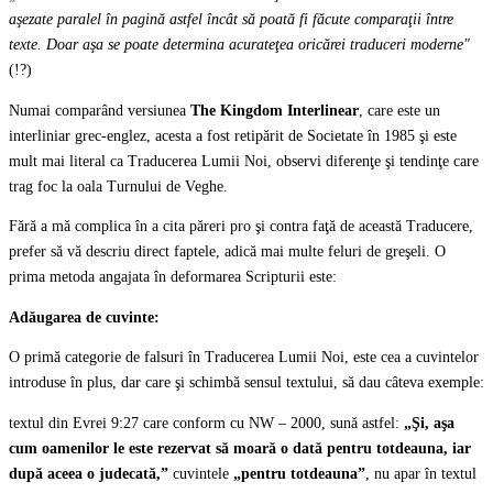
aşezate paralel în pagină astfel încât să poată fi făcute comparaţii între
texte. Doar aşa se poate determina acurateţea oricărei traduceri moderne"
(!?)
Numai comparând versiunea
The Kingdom Interlinear
, care este un
interliniar grec-englez, acesta a fost retipărit de Societate în 1985 şi este
mult mai literal ca Traducerea Lumii Noi, observi diferenţe şi tendinţe care
trag foc la oala Turnului de Veghe.
Fără a mă complica în a cita păreri pro şi contra faţă de această Traducere,
prefer să vă descriu direct faptele, adică mai multe feluri de greşeli. O
prima metoda angajata în deformarea Scripturii este:
Adăugarea de cuvinte:
O primă categorie de falsuri în Traducerea Lumii Noi, este cea a cuvintelor
introduse în plus, dar care şi schimbă sensul textului, să dau câteva exemple:
textul din Evrei 9:27 care conform cu NW – 2000, sună astfel:
„Şi, aşa
cum oamenilor le este rezervat să moară o dată pentru totdeauna, iar
după aceea o judecată,”
cuvintele
„pentru totdeauna”
, nu apar în textul