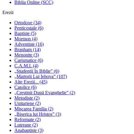
Biblia Online (SCC)
Erezii
Ortodoxe
(34)
Penticostale
(6)
Baptiste
(5)
Mormon
(4)
Adventiste
(16)
Branham
(14)
Menonite
(3)
Carismatice
(6)
C.A.M.I.
(4)
„Studenţii în Biblie”
(6)
„Martorii Lui Iehova”
(107)
Alte Erezii...
(45)
Catolice
(6)
„Creştinii După Evanghelie”
(2)
Metodiste
(2)
Unitariene
(2)
Mişcarea Familia
(2)
„Biserica lui Hristos”
(3)
Reformate
(2)
Luterane
(2)
Anabaptiste
(3)