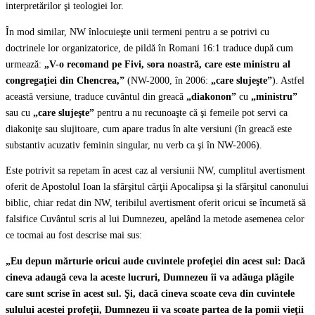
interpretărilor şi teologiei lor.
În mod similar, NW înlocuieşte unii termeni pentru a se potrivi cu
doctrinele lor organizatorice, de pildă în Romani 16:1 traduce după cum
urmează:
„V-o recomand pe Fivi, sora noastră, care este ministru al
congregaţiei din Chencrea,”
(NW-2000, în 2006:
„
care slujeşte”
). Astfel
această versiune, traduce cuvântul din greacă
„diakonon”
cu
„ministru”
sau cu
„
care slujeşte”
pentru a nu recunoaşte că şi femeile pot servi ca
diakoniţe sau slujitoare, cum apare tradus în alte versiuni (în greacă este
substantiv acuzativ feminin singular, nu verb ca şi în NW-2006).
Este potrivit sa repetam în acest caz al versiunii NW, cumplitul avertisment
oferit de Apostolul Ioan la sfârşitul cărţii Apocalipsa şi la sfârşitul canonului
biblic, chiar redat din NW, teribilul avertisment oferit oricui se încumetă să
falsifice Cuvântul scris al lui Dumnezeu, apelând la metode asemenea celor
ce tocmai au fost descrise mai sus:
„Eu depun mărturie oricui aude cuvintele profeţiei din acest sul: Dacă
cineva adaugă ceva la aceste lucruri, Dumnezeu îi va adăuga plăgile
care sunt scrise în acest sul. Şi, dacă cineva scoate ceva din cuvintele
sulului acestei profeţii, Dumnezeu îi va scoate partea de la pomii vieţii