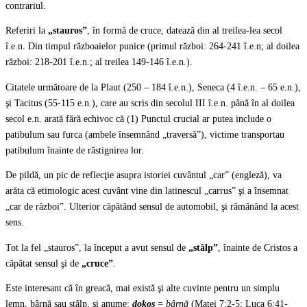
contrariul.
Referiri la
„stauros”
, în formă de cruce, datează din al treilea-lea secol
î.e.n. Din timpul războaielor punice (primul război: 264-241 î.e.n; al doilea
război: 218-201 î.e.n.; al treilea 149-146 î.e.n.).
Citatele următoare de la Plaut (250 – 184 î.e.n.), Seneca (4 î.e.n. – 65 e.n.),
şi Tacitus (55-115 e.n.), care au scris din secolul III î.e.n. până în al doilea
secol e.n. arată fără echivoc că (1) Punctul crucial ar putea include o
patibulum sau furca (ambele însemnând „traversă”), victime transportau
patibulum înainte de răstignirea lor.
De pildă, un pic de reflecţie asupra istoriei cuvântul „car” (engleză), va
arăta că etimologic acest cuvânt vine din latinescul „carrus” şi a însemnat
„car de război”. Ulterior căpătând sensul de automobil, şi rămânând la acest
sens.
Tot la fel „stauros”, la început a avut sensul de
„stâlp”
, înainte de Cristos a
căpătat sensul şi de
„cruce”
.
Este interesant că în greacă, mai există şi alte cuvinte pentru un simplu
lemn, bârnă sau stâlp, şi anume:
dokos
=
bârnă
(Matei 7:2-5; Luca 6:41-