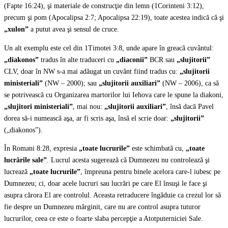
(Fapte 16:24), şi materiale de construcţie din lemn (1Corinteni 3:12),
precum şi pom (Apocalipsa 2:7; Apocalipsa 22:19), toate acestea indică că şi
„xulon”
a putut avea şi sensul de cruce.
Un alt exemplu este cel din 1Timotei 3:8, unde apare în greacă cuvântul:
„diakonos”
tradus în alte traduceri cu
„diaconii”
BCR sau
„slujitorii”
CLV, doar în NW s-a mai adăugat un cuvânt fiind tradus cu:
„slujitorii
ministeriali”
(NW – 2000); sau
„
slujitorii auxiliari”
(NW – 2006), ca să
se potrivească cu Organizarea martorilor lui Iehova care le spune la diakoni,
„slujitori ministeriali”
, mai nou:
„
slujitorii auxiliari”
, însă dacă Pavel
dorea să-i numească aşa, ar fi scris aşa, însă el scrie doar:
„slujitorii”
(„diakonos”).
În Romani 8:28, expresia
„toate lucrurile”
este schimbată cu,
„toate
lucrările sale”
. Lucrul acesta sugerează că Dumnezeu nu controlează şi
lucrează
„toate lucrurile”
, împreuna pentru binele acelora care-l iubesc pe
Dumnezeu; ci, doar acele lucruri sau lucrări pe care El însuşi le face şi
asupra cărora El are controlul. Aceasta retraducere îngăduie ca crezul lor să
fie despre un Dumnezeu mărginit, care nu are control asupra tuturor
lucrurilor, ceea ce este o foarte slaba percepţie a Atotputerniciei Sale.