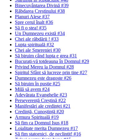
Binecuvântarea Divină #39
Răbdarea Creştinului #38
Planuri Alese #37
Spre cerul înalt #36
Să fi o stea! #35
Un Dumnezeu există #34
Chei ale răbdării ! #33
Lupta spirituală #32
Chei ale Smereniei #30
Să biruim când lupta e grea #31
Bucuraţi-vă totdeauna în Domnul #29
Privind Mereu la Domnul #28
Spiritul Sfânt să lucreze prin tine #27
Dumnezeu este dragoste #26
Să biruim în pustie #25
Milă să avem #24
Adevărata Evanghelie #23
Perseverență Creștină #22
Manifestări ale credinței #21
Credință, Cunoștință #20
Armura Spirituală #19
Să fim ca Domnul Isus #18
Loialitate merita Dumnezeu #17
Să fim statornici‚ de neclintit! #16