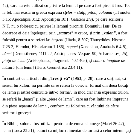
42), care nu este utilizat cu privire la lemnul pe care a fost pironit Isus. Tot
la fel, mai exista în greacă expresia
stylos
=
stâlp, pilon, coloană
(1Timotei
3:15; Apocalipsa 3:12; Apocalipsa 10:1; Galateni 2:9), pe care scriitorii
N.T. nu o folosesc cu privire la lemnul pironirii Domnului Isus. De ce,
deoarece ei deja înţelegeau prin
„stauros”
= cruce, şi prin
„xulon”
, a fost
folosită pentru a se referi la:
buşteni
(Iliada, 8.507; Thucydides, Historia
7.25.2; Herodot, Historiarum 1.186),
copaci
(Xenophon, Anabasis 6.4-5),
bănci
(Demosthenes, 1111.22; Aristophanes, Vespae, 90; Acharnenses, 25),
piaţa de lemn
(Aristophanes, Fragmenta 402-403), şi
chiar o lungime de
măsură
[din lemn] (Hero, Geometrica 23.4.11).
În contrast cu articolul din
„Treziţi-vă”
(1963, p. 28), care a susţinut, că
sensul lui xulon‚ nu permite să se referă la obiecte, format din două bucăţi
de lemn şi astfel construite într-o formă’, în mod clar însă expresia: xulon,
se referă la „banci” şi alte „piese de lemn”, care au fost îmbinate împreună
din piese separate de lemn , conform cu folosirea cuvântului de câtre
scriitorii greceşti.
În Biblie, xulon a fost utilizat pentru a desemna: ciomege (Matei 26:47);
lemn (Luca 23:31); butuci ca mijloc ruimentar de tortură a celor întemniţaţi