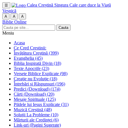
Calea Creștină
Singura Cale care duce la Viață
☰
Veșnică
A
A
A
Biblie Online
Cauta
Meniu
Acasa
Ce Cred Crestinii:
Învăţătura Creştină
(399)
Evanghelia
(45)
Biblia Inspirată Divin
(18)
Texte Apocrife
(23)
Versete Biblice Explicate
(98)
Creaţie nu Evoluţie
(18)
Întrebări şi Răspunsuri
(196)
Predici (Download)
(174)
Cărţi (Download)
(20)
Mesaje Spirituale
(125)
Pildele lui Iesus Explicate
(31)
Muzică Creştină
(48)
Soluţii La Probleme
(10)
Mărturii ale Credinței
(6)
Link-uri (Pagini Sugerate)