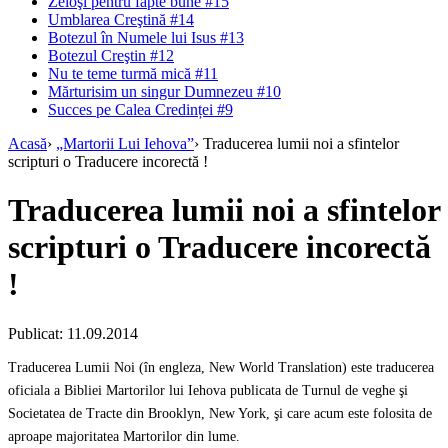
Zeloşi pentru fapte bune #15
Umblarea Creştină #14
Botezul în Numele lui Isus #13
Botezul Creştin #12
Nu te teme turmă mică #11
Mărturisim un singur Dumnezeu #10
Succes pe Calea Credinței #9
Acasă
›
„Martorii Lui Iehova”
›
Traducerea lumii noi a sfintelor
scripturi o Traducere incorectă !
Traducerea lumii noi a sfintelor
scripturi o Traducere incorectă
!
Publicat: 11.09.2014
Traducerea Lumii Noi (în engleza, New World Translation) este traducerea
oficiala a Bibliei Martorilor lui Iehova publicata de Turnul de veghe şi
Societatea de Tracte din Brooklyn, New York, şi care acum este folosita de
aproape majoritatea Martorilor din lume.