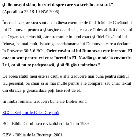
şi din oraşul sfânt, lucruri despre care s-a scris în acest sul.”
(Apocalipsa 22:18-19 NW-2006).
În concluzie, acestea sunt doar câteva exemple de falsificări ale Cuvântului
lui Dumnezeu pentru a-şi susţine doctrinele, ceea ce îi descalifică din statul
de Organizaţie cinstită, care transmite în mod exact şi fidel Cuvântul lui
Iehova, ba mai mult, îşi atrage condamnarea lui Dumnezeu care a declarat
în Proverbe 30:5-6 BC:
„Orice cuvânt al lui Dumnezeu este încercat. El
este un scut pentru cei ce se încred în El. N-adăuga nimic la cuvintele
Lui, ca să nu te pedepsească, şi să fii găsit mincinos.”
De aceea sfatul meu este să cauţi o altă traducere mai bună pentru studiul
tău personal, ba chiar să ai mai multe pentru a le compara, sau chiar textul
din ebraică şi greacă dacă poţi face rost de el.
În limba română, traduceri bune ale Bibliei sunt:
SCC - Scripturile Calea Creştină
BC - Biblia Cornilescu revizuită editia 1 din 1989
GBV - Biblia de la Bucureşti 2001