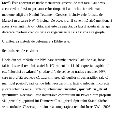
face”.
Este adevărat că unele manuscrise greceşti de mai târziu au omis
acest cuvânt, însă majoritatea celor timpurii l-au inclus, iar cele mai
moderne ediţii ale Noului Testament Grecesc, inclusiv cele folosite de
Martori în crearea NW, îl includ. De aceea s-ar fi cuvenit să aibă menţionată
această variantă intr-o notiţă, însă este de aşteptat ca lucrul acesta să fie aşa
deoarece martorii cred cu tărie că rugăciunea la Isus Cristos este greşită.
Următoarea metoda de deformare a Biblie este:
Schimbarea de cuvinte:
Unele din schimbările din NW, care schimba înţelesul atât de clar, încât
falsifică sensul textului, astfel în 1Corinteni 14:14-16, expresia:
„spiritul”
este înlocuită cu
„darul”
şi
„dar al”
, de cei ce au tradus versiunea NW,
care în prefaţă spuneau că: „transmiterea gândurilor şi declaraţiilor sale cât
mai fidel posibil”, iată cât de fidel le-a transmis, făcând înlocuiri incorecte
şi care schimbă sensul textelor, schimbând cuvântul
„spiritul”
cu
„darul
spiritului”
. Rezultatul este înlăturarea contrastului lui Pavel dintre propriul
său „spirit” şi „spiritul lui Dumnezeu” sau „darul Spiritului Sfânt” făcându-
se o confuzie. Observaţi următoarea comparaţie a textului între NW – 2006: