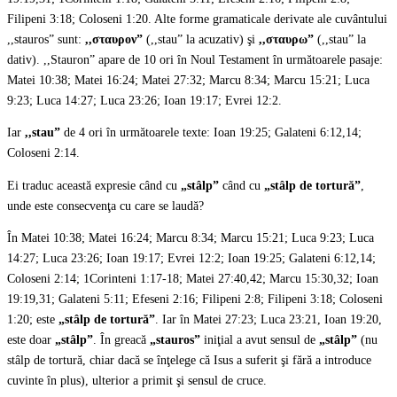
Filipeni 3:18; Coloseni 1:20. Alte forme gramaticale derivate ale cuvântului
,,stauros” sunt:
,,σταυρον”
(,,stau” la acuzativ) şi
,,σταυρω”
(,,stau” la
dativ). ,,Stauron” apare de 10 ori în Noul Testament în următoarele pasaje:
Matei 10:38; Matei 16:24; Matei 27:32; Marcu 8:34; Marcu 15:21; Luca
9:23; Luca 14:27; Luca 23:26; Ioan 19:17; Evrei 12:2.
Iar
,,stau”
de 4 ori în următoarele texte: Ioan 19:25; Galateni 6:12,14;
Coloseni 2:14.
Ei traduc această expresie când cu
„stâlp”
când cu
„stâlp de tortură”
,
unde este consecvenţa cu care se laudă?
În Matei 10:38; Matei 16:24; Marcu 8:34; Marcu 15:21; Luca 9:23; Luca
14:27; Luca 23:26; Ioan 19:17; Evrei 12:2; Ioan 19:25; Galateni 6:12,14;
Coloseni 2:14; 1Corinteni 1:17-18; Matei 27:40,42; Marcu 15:30,32; Ioan
19:19,31; Galateni 5:11; Efeseni 2:16; Filipeni 2:8; Filipeni 3:18; Coloseni
1:20; este
„stâlp de tortură”
. Iar în Matei 27:23; Luca 23:21, Ioan 19:20,
este doar
„stâlp”
. În greacă
„stauros”
iniţial a avut sensul de
„stâlp”
(nu
stâlp de tortură, chiar dacă se înţelege că Isus a suferit şi fără a introduce
cuvinte în plus), ulterior a primit şi sensul de cruce.