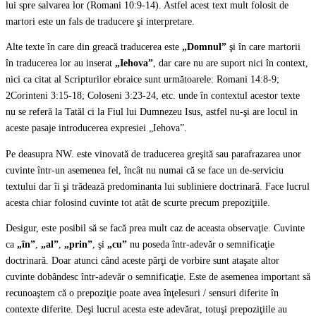
lui spre salvarea lor (Romani 10:9-14). Astfel acest text mult folosit de
martori este un fals de traducere şi interpretare.
Alte texte în care din greacă traducerea este
„Domnul”
şi în care martorii
în traducerea lor au inserat
„Iehova”
, dar care nu are suport nici în context,
nici ca citat al Scripturilor ebraice sunt următoarele: Romani 14:8-9;
2Corinteni 3:15-18; Coloseni 3:23-24, etc. unde în contextul acestor texte
nu se referă la Tatăl ci la Fiul lui Dumnezeu Isus, astfel nu-şi are locul in
aceste pasaje introducerea expresiei „Iehova”.
Pe deasupra NW. este vinovată de traducerea greşită sau parafrazarea unor
cuvinte într-un asemenea fel, încât nu numai că se face un de-serviciu
textului dar îi şi trădează predominanta lui subliniere doctrinară. Face lucrul
acesta chiar folosind cuvinte tot atât de scurte precum prepoziţiile.
Desigur, este posibil să se facă prea mult caz de aceasta observaţie. Cuvinte
ca
„în”
,
„al”
,
„prin”
, şi
„cu”
nu poseda într-adevăr o semnificaţie
doctrinară. Doar atunci când aceste părţi de vorbire sunt ataşate altor
cuvinte dobândesc într-adevăr o semnificaţie. Este de asemenea important să
recunoaştem că o prepoziţie poate avea înţelesuri / sensuri diferite în
contexte diferite. Deşi lucrul acesta este adevărat, totuşi prepoziţiile au