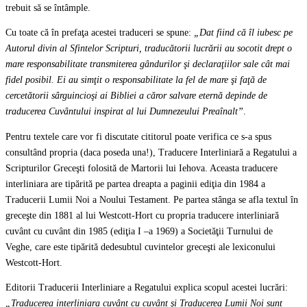
trebuit să se întâmple.
Cu toate că în prefaţa acestei traduceri se spune:
„Dat fiind că îl iubesc pe
Autorul divin al Sfintelor Scripturi, traducătorii lucrării au socotit drept o
mare responsabilitate transmiterea gândurilor şi declaraţiilor sale cât mai
fidel posibil. Ei au simţit o responsabilitate la fel de mare şi faţă de
cercetătorii sârguincioşi ai Bibliei a căror salvare eternă depinde de
traducerea Cuvântului inspirat al lui Dumnezeului Preaînalt”
.
Pentru textele care vor fi discutate cititorul poate verifica ce s-a spus
consultând propria (daca poseda una!), Traducere Interliniară a Regatului a
Scripturilor Greceşti folosită de Martorii lui Iehova. Aceasta traducere
interliniara are tipărită pe partea dreapta a paginii ediţia din 1984 a
Traducerii Lumii Noi a Noului Testament. Pe partea stânga se afla textul în
greceşte din 1881 al lui Westcott-Hort cu propria traducere interliniară
cuvânt cu cuvânt din 1985 (ediţia I –a 1969) a Societăţii Turnului de
Veghe, care este tipărită dedesubtul cuvintelor greceşti ale lexiconului
Westcott-Hort.
Editorii Traducerii Interliniare a Regatului explica scopul acestei lucrări:
„Traducerea interliniara cuvânt cu cuvânt şi Traducerea Lumii Noi sunt