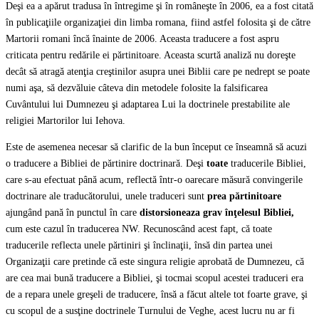
Deşi ea a apărut tradusa în întregime şi în româneşte în 2006, ea a fost citată
în publicaţiile organizaţiei din limba romana, fiind astfel folosita şi de către
Martorii romani încă înainte de 2006. Aceasta traducere a fost aspru
criticata pentru redările ei părtinitoare. Aceasta scurtă analiză nu doreşte
decât să atragă atenţia creştinilor asupra unei Biblii care pe nedrept se poate
numi aşa, să dezvăluie câteva din metodele folosite la falsificarea
Cuvântului lui Dumnezeu şi adaptarea Lui la doctrinele prestabilite ale
religiei Martorilor lui Iehova.
Este de asemenea necesar să clarific de la bun început ce înseamnă să acuzi
o traducere a Bibliei de părtinire doctrinară. Deşi
toate
traducerile Bibliei,
care s-au efectuat până acum, reflectă într-o oarecare măsură convingerile
doctrinare ale traducătorului, unele traduceri sunt
prea părtinitoare
ajungând pană în punctul în care
distorsioneaza grav înţelesul Bibliei,
cum este cazul în traducerea NW. Recunoscând acest fapt, că toate
traducerile reflecta unele părtiniri şi înclinaţii, însă din partea unei
Organizaţii care pretinde că este singura religie aprobată de Dumnezeu, că
are cea mai bună traducere a Bibliei, şi tocmai scopul acestei traduceri era
de a repara unele greşeli de traducere, însă a făcut altele tot foarte grave, şi
cu scopul de a susţine doctrinele Turnului de Veghe, acest lucru nu ar fi