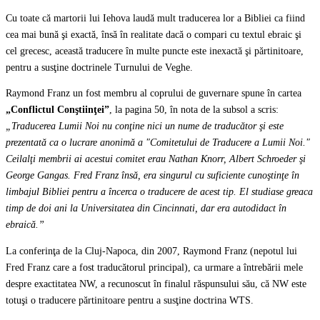
Cu toate că martorii lui Iehova laudă mult traducerea lor a Bibliei ca fiind
cea mai bună şi exactă, însă în realitate dacă o compari cu textul ebraic şi
cel grecesc, această traducere în multe puncte este inexactă şi părtinitoare,
pentru a susţine doctrinele Turnului de Veghe.
Raymond Franz un fost membru al coprului de guvernare spune în cartea
„Conflictul Conştiinţei”
, la pagina 50, în nota de la subsol a scris:
„Traducerea Lumii Noi nu conţine nici un nume de traducător şi este
prezentată ca o lucrare anonimă a "Comitetului de Traducere a Lumii Noi."
Ceilalţi membrii ai acestui comitet erau Nathan Knorr, Albert Schroeder şi
George Gangas. Fred Franz însă, era singurul cu suficiente cunoştinţe în
limbajul Bibliei pentru a încerca o traducere de acest tip. El studiase greaca
timp de doi ani la Universitatea din Cincinnati, dar era autodidact în
ebraică.”
La conferinţa de la Cluj-Napoca, din 2007, Raymond Franz (nepotul lui
Fred Franz care a fost traducătorul principal), ca urmare a întrebării mele
despre exactitatea NW, a recunoscut în finalul răspunsului său, că NW este
totuşi o traducere părtinitoare pentru a susţine doctrina WTS.