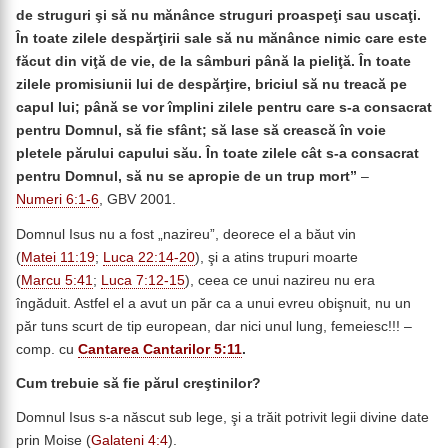
de struguri şi să nu mănânce struguri proaspeţi sau uscaţi.
În toate zilele despărţirii sale să nu mănânce nimic care este
făcut din viţă de vie, de la sâmburi până la pieliţă. În toate
zilele promisiunii lui de despărţire, briciul să nu treacă pe
capul lui; până se vor împlini zilele pentru care s-a consacrat
pentru Domnul, să fie sfânt; să lase să crească în voie
pletele părului capului său. În toate zilele cât s-a consacrat
pentru Domnul, să nu se apropie de un trup mort”
–
Numeri 6:1-6
, GBV 2001.
Domnul Isus nu a fost „nazireu”, deorece el a băut vin
(
Matei 11:19
;
Luca 22:14-20
), şi a atins trupuri moarte
(
Marcu 5:41
;
Luca 7:12-15
), ceea ce unui nazireu nu era
îngăduit. Astfel el a avut un păr ca a unui evreu obişnuit, nu un
păr tuns scurt de tip european, dar nici unul lung, femeiesc!!! –
comp. cu
Cantarea Cantarilor 5:11
.
Cum trebuie să fie părul creştinilor?
Domnul Isus s-a născut sub lege, şi a trăit potrivit legii divine date
prin Moise (
Galateni 4:4
).