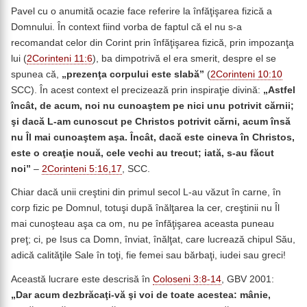
Pavel cu o anumită ocazie face referire la înfăţişarea fizică a
Domnului. În context fiind vorba de faptul că el nu s-a
recomandat celor din Corint prin înfăţişarea fizică, prin impozanţa
lui (
2Corinteni 11:6
), ba dimpotrivă el era smerit, despre el se
spunea că,
„prezenţa corpului este slabă”
(
2Corinteni 10:10
SCC). În acest context el precizează prin inspiraţie divină:
„Astfel
încât, de acum, noi nu cunoaştem pe nici unu potrivit cărnii;
şi dacă L-am cunoscut pe Christos potrivit cărni, acum însă
nu Îl mai cunoaştem aşa. Încât, dacă este cineva în Christos,
este o creaţie nouă, cele vechi au trecut; iată, s-au făcut
noi”
–
2Corinteni 5:16,17
, SCC.
Chiar dacă unii creştini din primul secol L-au văzut în carne, în
corp fizic pe Domnul, totuşi după înălţarea la cer, creştinii nu Îl
mai cunoşteau aşa ca om, nu pe înfăţişarea aceasta puneau
preţ; ci, pe Isus ca Domn, înviat, înălţat, care lucrează chipul Său,
adică calităţile Sale în toţi, fie femei sau bărbaţi, iudei sau greci!
Această lucrare este descrisă în
Coloseni 3:8-14
, GBV 2001:
„Dar acum dezbrăcaţi-vă şi voi de toate acestea: mânie,