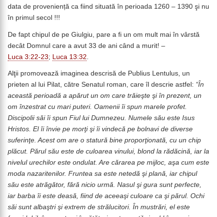
data de proveniență ca fiind situată în perioada 1260 – 1390 şi nu
în primul secol !!!
De fapt chipul de pe Giulgiu, pare a fi un om mult mai în vârstă
decât Domnul care a avut 33 de ani când a murit! –
Luca 3:22-23
;
Luca 13:32
.
Alţii promovează imaginea descrisă de Publius Lentulus, un
prieten al lui Pilat, către Senatul roman, care îl descrie astfel:
“În
această perioadă a apărut un om care trăieşte şi în prezent, un
om înzestrat cu mari puteri. Oamenii îi spun marele profet.
Discipolii săi îi spun Fiul lui Dumnezeu. Numele său este Isus
Hristos. El îi învie pe morţi şi îi vindecă pe bolnavi de diverse
suferinţe. Acest om are o statură bine proporţionată, cu un chip
plăcut. Părul său este de culoarea vinului, blond la rădăcină, iar la
nivelul urechilor este ondulat. Are cărarea pe mijloc, aşa cum este
moda nazaritenilor. Fruntea sa este netedă şi plană, iar chipul
său este atrăgător, fără nicio urmă. Nasul şi gura sunt perfecte,
iar barba îi este deasă, fiind de aceeaşi culoare ca şi părul. Ochi
săi sunt albaştri şi extrem de strălucitori. În mustrări, el este