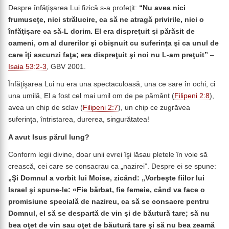
Despre înfăţişarea Lui fizică s-a profeţit:
“
Nu avea nici
frumuseţe, nici strălucire, ca să ne atragă privirile, nici o
înfăţişare ca să-L dorim. El era dispreţuit şi părăsit de
oameni, om al durerilor şi obişnuit cu suferinţa şi ca unul de
care îţi ascunzi faţa; era dispreţuit şi noi nu L-am preţuit”
–
Isaia 53:2-3
, GBV 2001.
Înfăţişarea Lui nu era una spectaculoasă, una ce sare în ochi, ci
una umilă, El a fost cel mai umil om de pe pământ (
Filipeni 2:8
),
avea un chip de sclav (
Filipeni 2:7
), un chip ce zugrăvea
suferinţa, întristarea, durerea, singurătatea!
A avut Isus părul lung?
Conform legii divine, doar unii evrei îşi lăsau pletele în voie să
crească, cei care se consacrau ca „nazirei”. Despre ei se spune:
„Şi Domnul a vorbit lui Moise, zicând: „Vorbeşte fiilor lui
Israel şi spune-le: «Fie bărbat, fie femeie, când va face o
promisiune specială de nazireu, ca să se consacre pentru
Domnul, el să se despartă de vin şi de băutură tare; să nu
bea oţet de vin sau oţet de băutură tare şi să nu bea zeamă