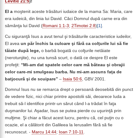
Levitic 21:5
)!
El a
moştenit aceste trăsături iudaice de la mama Sa: Maria, care
era iudeică, din linia lui David. Căci Domnul după carne era din
sămânţa lui David (
Romani 1:1-3
;
2Timotei 2:8
)
[1]
.
Cu siguranţă Isus a avut tenul şi trăsăturile caracteristice iudeilor,
El avea
un păr închis la culoare şi fără ca colţurile lui să fie
tăiate după lege,
o barbă bogată cu colţurile netăiate
(nerotunjite), nu una tunsă scurt, o dată ce despre El este
profeţit:
“
Mi-am dat spatele celor care mă băteau şi obrajii
celor care-mi smulgeau barba. Nu mi-am ascuns faţa de
batjocură şi de scuipare”
–
Isaia 50:6
, GBV 2001.
Domnul Isus nu se remarca drept o persoană deosebită din punct
de vedere fizic, nici chiar printre apostolii săi, deoarece Iuda a
trebuit să-l identifice printr-un sărut când l-a trădat în faţa
duşmanilor lui. Aşadar, Isus se putea pierde cu uşurinţă prin
mulţime. Şi chiar a făcut acest lucru, pentru că, cel puţin cu o
ocazie, el a călătorit din Galileea la Ierusalim fără să fie
recunoscut. -
Marcu 14:44
;
Ioan 7:10-11
.