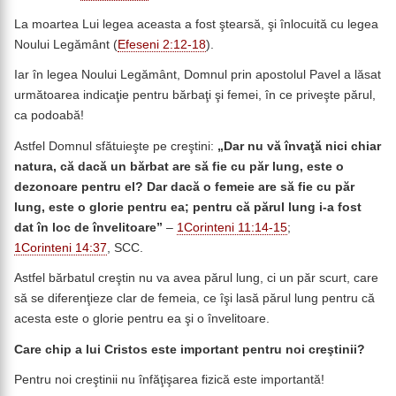
La moartea Lui legea aceasta a fost ştearsă, şi înlocuită cu legea
Noului Legământ (
Efeseni 2:12-18
).
Iar în legea Noului Legământ, Domnul prin apostolul Pavel a lăsat
următoarea indicaţie pentru bărbaţi şi femei, în ce priveşte părul,
ca podoabă!
Astfel Domnul sfătuieşte pe creştini:
„Dar nu vă învaţă nici chiar
natura, că dacă un bărbat are să fie cu păr lung, este o
dezonoare pentru el? Dar dacă o femeie are să fie cu păr
lung, este o glorie pentru ea; pentru că părul lung i-a fost
dat în loc de învelitoare”
–
1Corinteni 11:14-15
;
1Corinteni 14:37
, SCC.
Astfel bărbatul creştin nu va avea părul lung, ci un păr scurt, care
să se diferenţieze clar de femeia, ce îşi lasă părul lung pentru că
acesta este o glorie pentru ea şi o învelitoare.
Care chip a lui Cristos este important pentru noi creştinii?
Pentru noi creştinii nu înfăţişarea fizică este importantă!