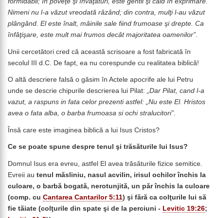
formidabil; în poveţe şi învăţături, este gentil şi cald în exprimare.
Nimeni nu l-a văzut vreodată râzând; din contra, mulţi l-au văzut
plângând. El este înalt, mâinile sale fiind frumoase şi drepte. Ca
înfăţişare, este mult mai frumos decât majoritatea oamenilor”.
Unii cercetători cred că această scrisoare a fost fabricată în
secolul III d.C. De fapt, ea nu corespunde cu realitatea biblică!
O altă descriere falsă o găsim în Actele apocrife ale lui Petru
unde se descrie chipurile descrierea lui Pilat:
„Dar Pilat, cand l-a
vazut, a raspuns in fata celor prezenti astfel:
„Nu este El. Hristos
avea o fata alba, o barba frumoasa si ochi stralucitori”
.
Însă care este imaginea biblică a lui Isus Cristos?
Ce se poate spune despre tenul şi trăsăturile lui Isus?
Domnul Isus era evreu, astfel El avea trăsăturile fizice semitice.
Evreii au
tenul măsliniu, nasul acvilin, irisul ochilor închis la
culoare, o barbă bogată, nerotunjită, un păr închis la culoare
(comp. cu
Cantarea Cantarilor 5:11
) şi fără ca colţurile lui să
fie tăiate (colţurile din spate şi de la perciuni -
Levitic 19:26
;