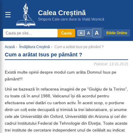
Calea Creștină
☰
Singura Cale care duce la Viață Veșnică
A
A
Cauta
Biblie Online
A
Acasă
›
Învăţătura Creştină
›
Cum a arătat Isus pe pământ ?
Cum a arătat Isus pe pământ ?
Publicat: 13.01.2015
Există multe opinii despre modul cum arăta Domnul Isus pe
pământ!!!
Unii se bazează în refacerea imaginii de pe “Giulgiu de la Torino”,
cu toate că în anul 1988, Vaticanul își dă acordul pentru
efectuarea unei datări cu carbon activ. În acest scop, o porțiune
dintr-un colț este decupată și trimisă la trei laboratoare, și anume
cele ale Universității din Oxford, Universității din Arizona și cel din
cadrul Institutului Federal de Tehnologie din Elveţia. Toate aceste
trei institute de cercetare independent unul de celălalt au indicat