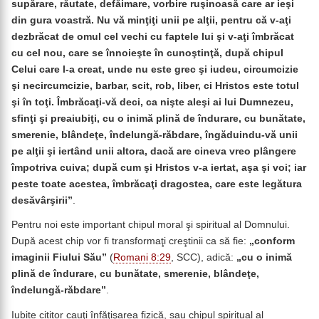
supărare, răutate, defăimare, vorbire ruşinoasă care ar ieşi
din gura voastră. Nu vă minţiţi unii pe alţii, pentru că v-aţi
dezbrăcat de omul cel vechi cu faptele lui şi v-aţi îmbrăcat
cu cel nou, care se înnoieşte în cunoştinţă, după chipul
Celui care l-a creat, unde nu este grec şi iudeu, circumcizie
şi necircumcizie, barbar, scit, rob, liber, ci Hristos este totul
şi în toţi. Îmbrăcaţi-vă deci, ca nişte aleşi ai lui Dumnezeu,
sfinţi şi preaiubiţi, cu o inimă plină de îndurare, cu bunătate,
smerenie, blândeţe, îndelungă-răbdare, îngăduindu-vă unii
pe alţii şi iertând unii altora, dacă are cineva vreo plângere
împotriva cuiva; după cum şi Hristos v-a iertat, aşa şi voi; iar
peste toate acestea, îmbrăcaţi dragostea, care este legătura
desăvârşirii”
.
Pentru noi este important chipul moral şi spiritual al Domnului.
După acest chip vor fi transformaţi creştinii ca să fie:
„conform
imaginii Fiului Său”
(
Romani 8:29
, SCC), adică:
„cu o inimă
plină de îndurare, cu bunătate, smerenie, blândeţe,
îndelungă-răbdare”
.
Iubite cititor cauţi înfăţişarea fizică, sau chipul spiritual al