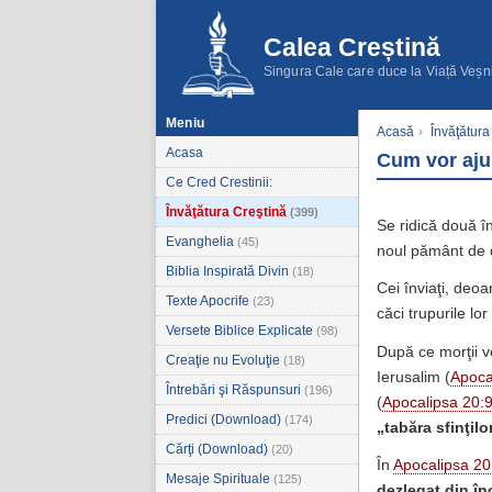
Calea Creștină
Singura Cale care duce la Viață Veșn
Meniu
Acasă
›
Învăţătura
Acasa
Cum vor aju
Ce Cred Crestinii:
Învăţătura Creştină
(399)
Se ridică două î
Evanghelia
(45)
noul pământ de 
Biblia Inspirată Divin
(18)
Cei înviaţi, deo
Texte Apocrife
(23)
căci trupurile lo
Versete Biblice Explicate
(98)
După ce morţii v
Creaţie nu Evoluţie
(18)
Ierusalim (
Apoca
Întrebări şi Răspunsuri
(196)
(
Apocalipsa 20:
Predici (Download)
(174)
„tabăra sfinţilo
Cărţi (Download)
(20)
În
Apocalipsa 20
Mesaje Spirituale
(125)
dezlegat din în