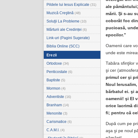
Pildele lui Iesus Explicate
(31)
ale pământului;
Muzică Creştină
(48)
mării. Şi s-au s
coborât foc din 
Soluţii La Probleme
(10)
pucioasă, unde e
Mărturii ale Credinței
(6)
epocilor.”
Link-uri (Pagini Sugerate)
Oamenii care vor
Biblia Online (SCC)
unde este mireasa
Erezii
Tabăra sfinţilor 
Ortodoxe
(34)
şi cer (atmosfer
Penticostale
(6)
primul cer şi p
Baptiste
(5)
Noul Ierusalim
Mormon
(4)
bărbatul ei. şi
Adventiste
(16)
oamenii! şi El v
Branham
(14)
orice lacrimă di
fi; pentru că ce
Menonite
(3)
Carismatice
(6)
După cum pe prim
C.A.M.I.
(4)
aşa şi pe noul pă
pământ!