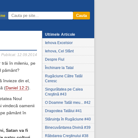
ine
Cauta
Ultimele Articole
Iehova Excelsior
Iehova, Cel Sfânt
Publicat: 12.09.2014
Despre Fiul
trăi în mileniu, pe
Închinare la Tatal
ul pământ?
Rugăciune Către Tatăl
 învieze din el,
Ceresc
să (
Daniel 12:2
).
Singurătatea pe Calea
Creştină #43
cetatea Noul
O Doamne Tatăl meu... #42
i vindecă oamenii
Dragostea Tatălui #41
de pe pământ în
Stăruinţa în Rugăciune #40
Binecuvântarea Divină #39
ni, Satan va fi
Răbdarea Creştinului #38
e patru colţuri