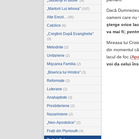
„Studenţii în Biblie”
(6)
„Martorii Lui Iehova”
(107)
Dacă Dumnezeu îş
Alte Erezii...
(45)
oameni care nu vo
şterge orice lac
Catolice
(6)
va mai fi; pentr
„Creştinii După Evanghelie”
(2)
Mireasa lui Crist
Metodiste
(2)
din momentul cân
Unitariene
(2)
lacul de foc (
Apo
voi da celui îns
Mişcarea Familia
(2)
„Biserica lui Hristos”
(3)
Reformate
(2)
Luterane
(2)
Anabaptiste
(3)
Presbiteriene
(2)
Nazariniene
(2)
„Neo-Apostolice”
(2)
Frații din Plymouth
(4)