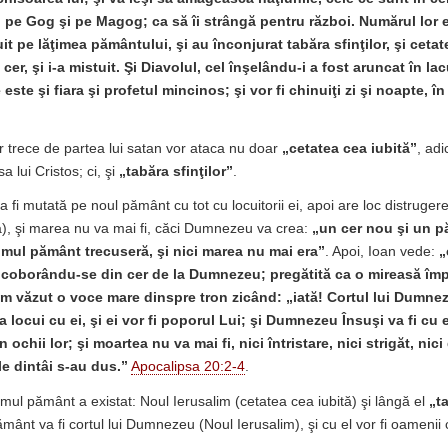
 pe Gog şi pe Magog; ca să îi strângă pentru război. Numărul lor e
uit pe lăţimea pământului, şi au înconjurat tabăra sfinţilor, şi cetat
cer, şi i-a mistuit. Şi Diavolul, cel înşelându-i a fost aruncat în lac
ste şi fiara şi profetul mincinos; şi vor fi chinuiţi zi şi noapte, în
 trece de partea lui satan vor ataca nu doar
„cetatea cea iubită”
, adi
 lui Cristos; ci, şi
„tabăra sfinţilor”
.
va fi mutată pe noul pământ cu tot cu locuitorii ei, apoi are loc distrug
a), şi marea nu va mai fi, căci Dumnezeu va crea:
„
un cer nou şi un p
rimul pământ trecuseră, şi nici marea nu mai era”
. Apoi, Ioan vede:
„
, coborându-se din cer de la Dumnezeu; pregătită ca o mireasă îm
 am văzut o voce mare dinspre tron zicând: „iată! Cortul lui Dumne
a locui cu ei, şi ei vor fi poporul Lui; şi Dumnezeu Însuşi va fi cu e
n ochii lor; şi moartea nu va mai fi, nici întristare, nici strigăt, nic
le dintâi s-au dus.”
Apocalipsa 20:2-4
.
ul pământ a existat: Noul Ierusalim (cetatea cea iubită) şi lângă el
„ta
mânt va fi cortul lui Dumnezeu (Noul Ierusalim), şi cu el vor fi oamenii 