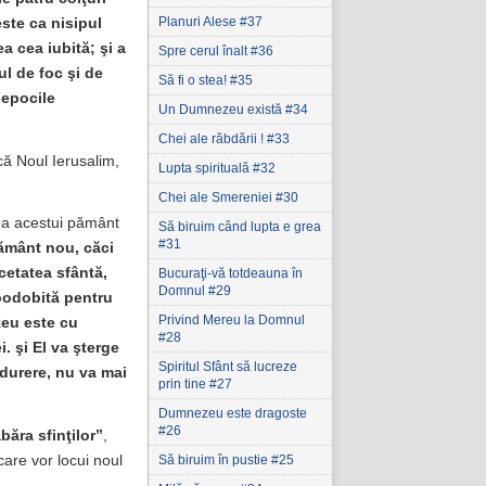
Planuri Alese #37
ste ca nisipul
ea cea iubită; şi a
Spre cerul înalt #36
ul de foc şi de
Să fi o stea! #35
 epocile
Un Dumnezeu există #34
Chei ale răbdării ! #33
că Noul Ierusalim,
Lupta spirituală #32
Chei ale Smereniei #30
erea acestui pământ
Să biruim când lupta e grea
#31
ământ nou, căci
cetatea sfântă,
Bucuraţi-vă totdeauna în
Domnul #29
podobită pentru
Privind Mereu la Domnul
zeu este cu
#28
i. şi El va şterge
Spiritul Sfânt să lucreze
i durere, nu va mai
prin tine #27
Dumnezeu este dragoste
#26
băra sfinţilor”
,
care vor locui noul
Să biruim în pustie #25