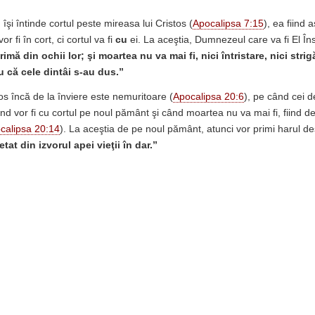
i întinde cortul peste mireasa lui Cristos (
Apocalipsa 7:15
), ea fiind a
r fi în cort, ci cortul va fi
cu
ei. La aceştia, Dumnezeul care va fi El Îns
rimă din ochii lor; şi moartea nu va mai fi, nici întristare, nici strig
u că cele dintâi s-au dus.”
os încă de la înviere este nemuritoare (
Apocalipsa 20:6
), pe când cei 
d vor fi cu cortul pe noul pământ şi când moartea nu va mai fi, fiind d
calipsa 20:14
). La aceştia de pe noul pământ, atunci vor primi harul de
etat din izvorul apei vieţii în dar.”