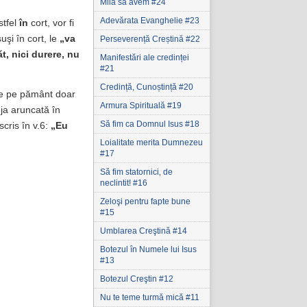
Milă să avem #24
Adevărata Evanghelie #23
stfel
în
cort, vor fi
uşi în cort, le
„va
Perseverență Creștină #22
ăt, nici durere, nu
Manifestări ale credinței
#21
Credință, Cunoștință #20
de pe pământ doar
Armura Spirituală #19
eja aruncată în
Să fim ca Domnul Isus #18
scris în v.6:
„Eu
Loialitate merita Dumnezeu
#17
Să fim statornici‚ de
neclintit! #16
Zeloşi pentru fapte bune
#15
Umblarea Creştină #14
Botezul în Numele lui Isus
#13
Botezul Creştin #12
Nu te teme turmă mică #11