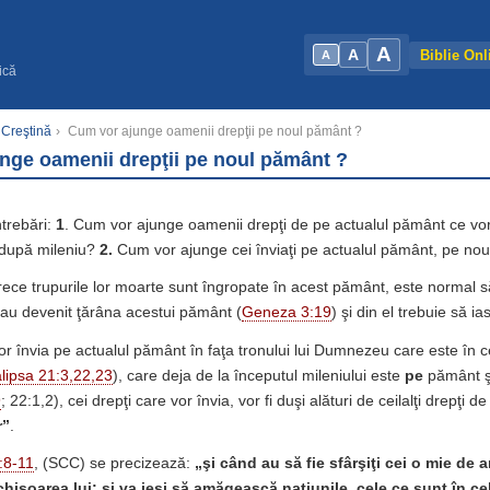
A
A
Biblie Onl
A
ică
 Creştină
›
Cum vor ajunge oamenii drepţii pe noul pământ ?
nge oamenii drepţii pe noul pământ ?
ntrebări:
1
. Cum vor ajunge oamenii drepţi de pe actualul pământ ce vor 
după mileniu?
2.
Cum vor ajunge cei înviaţi pe actualul pământ, pe no
arece trupurile lor moarte sunt îngropate în acest pământ, este normal să
r au devenit ţărâna acestui pământ (
Geneza 3:19
) şi din el trebuie să ia
or învia pe actualul pământ în faţa tronului lui Dumnezeu care este în 
lipsa 21:3,22,23
), care deja de la începutul mileniului este
pe
pământ ş
9
; 22:1,2), cei drepţi care vor învia, vor fi duşi alături de ceilalţi drepţi 
r”
.
:8-11
, (SCC) se precizează:
„şi când au să fie sfârşiţi cei o mie de a
chisoarea lui; şi va ieşi să amăgească naţiunile, cele ce sunt în cel