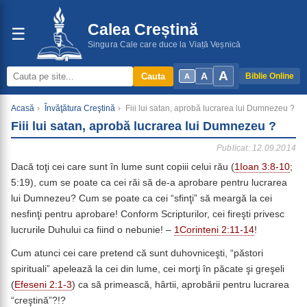
Calea Creștină
☰
Singura Cale care duce la Viață Veșnică
A
A
Cauta
Biblie Online
A
Acasă
›
Învăţătura Creştină
›
Fiii lui satan, aprobă lucrarea lui Dumnezeu ?
Fiii lui satan, aprobă lucrarea lui Dumnezeu ?
Publicat: 12.09.2014
Dacă toţi cei care sunt în lume sunt copiii celui rău (
1Ioan 3:8-10
;
5:19), cum se poate ca cei răi să de-a aprobare pentru lucrarea
lui Dumnezeu? Cum se poate ca cei “sfinţi” să meargă la cei
nesfinţi pentru aprobare! Conform Scripturilor, cei fireşti privesc
lucrurile Duhului ca fiind o nebunie! –
1Corinteni 2:11-14
!
Cum atunci cei care pretend că sunt duhovniceşti, “păstori
spirituali” apelează la cei din lume, cei morţi în păcate şi greşeli
(
Efeseni 2:1-3
) ca să primească, hârtii, aprobării pentru lucrarea
“creştină”?!?