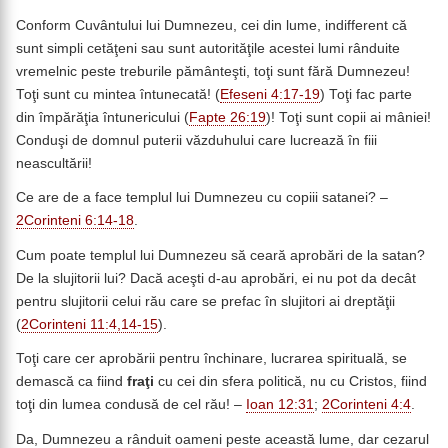
Conform Cuvântului lui Dumnezeu, cei din lume, indifferent că
sunt simpli cetăţeni sau sunt autorităţile acestei lumi rânduite
vremelnic peste treburile pământeşti, toţi sunt fără Dumnezeu!
Toţi sunt cu mintea întunecată! (
Efeseni 4:17-19
) Toţi fac parte
din împărăţia întunericului (
Fapte 26:19
)! Toţi sunt copii ai mâniei!
Conduşi de domnul puterii văzduhului care lucrează în fiii
neascultării!
Ce are de a face templul lui Dumnezeu cu copiii satanei? –
2Corinteni 6:14-18
.
Cum poate templul lui Dumnezeu să ceară aprobări de la satan?
De la slujitorii lui? Dacă aceşti d-au aprobări, ei nu pot da decât
pentru slujitorii celui rău care se prefac în slujitori ai dreptăţii
(
2Corinteni 11:4,14-15
).
Toţi care cer aprobării pentru închinare, lucrarea spirituală, se
demască ca fiind
fraţi
cu cei din sfera politică, nu cu Cristos, fiind
toţi din lumea condusă de cel rău! –
Ioan 12:31
;
2Corinteni 4:4
.
Da, Dumnezeu a rânduit oameni peste această lume, dar cezarul