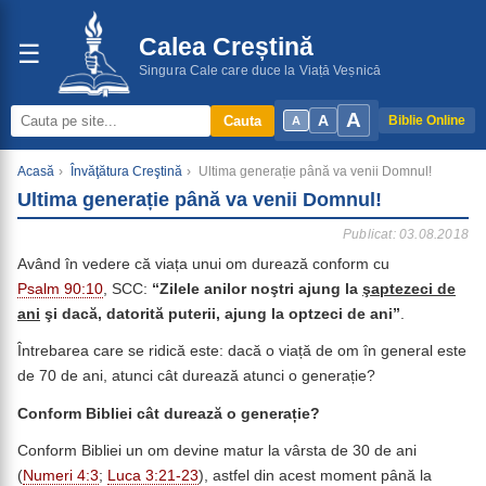
Calea Creștină
☰
Singura Cale care duce la Viață Veșnică
A
A
Cauta
Biblie Online
A
Acasă
›
Învăţătura Creştină
›
Ultima generație până va venii Domnul!
Ultima generație până va venii Domnul!
Publicat: 03.08.2018
Având în vedere că viața unui om durează conform cu
Psalm 90:10
, SCC:
“Zilele anilor noştri ajung la
şaptezeci de
ani
şi dacă, datorită puterii, ajung la optzeci de ani”
.
Întrebarea care se ridică este: dacă o viață de om în general este
de 70 de ani, atunci cât durează atunci o generație?
Conform Bibliei cât durează o generație?
Conform Bibliei un om devine matur la vârsta de 30 de ani
(
Numeri 4:3
;
Luca 3:21-23
), astfel din acest moment până la