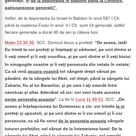
generaţii; şi
de la deportarea în Babilon până la Christos,
patrusprezece generaţii”
.
Astfel, de la deportarea lui Israel în Babilon în anul 587 î.Ch.
până la nașterea Fiului în anul: 4 î.Ch. sunt 14 generații, astfel
fiecare generație a durat 40 de ani și câteva luni.
Matei 23:34-36
, SCC, Domnul Iesus a profețit:
“
De aceea, iată!
Eu trimit la voi profeţi şi înţelepţi şi cărturari; pe unii dintre ei
îi veţi omorî şi îi veţi crucifica, şi pe unii dintre ei îi veţi biciui
în sinagogile voastre şi îi veţi persecuta din cetate în cetate;
Ca să vină
asupra voastră
tot sângele drept vărsat pe
pământ, de la sângele lui Abel, cel drept, până la sângele lui
Zaharia, fiu al lui Barachia; şi pe care l-aţi omorât între
sanctuar şi altar. Adevărat vă zic: vor veni toate acestea
peste generaţia aceasta
”.
La fel în
Luca 11:49-51
, SCC:
„De
aceea şi Înţelepciunea lui Dumnezeu a zis: voi trimite
la ei
profeţi şi apostoli, şi pe unii dintre ei îi vor omorî şi îi vor
persecuta;
ca să fie cerut
de la generaţia aceasta
sângele
tuturor profeţilor, cel vărsat de la întemeierea lumii:
De la
sângele lui Abel, până la sângele lui Zaharia; cel omorât