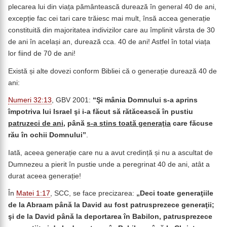
plecarea lui din viața pământească durează în general 40 de ani,
excepție fac cei tari care trăiesc mai mult, însă accea generație
constituită din majoritatea indivizilor care au împlinit vârsta de 30
de ani în același an, durează cca. 40 de ani! Astfel în total viața
lor fiind de 70 de ani!
Există și alte dovezi conform Bibliei că o generație durează 40 de
ani:
Numeri 32:13
, GBV 2001:
“Şi mânia Domnului s-a aprins
împotriva lui Israel şi i-a făcut să rătăcească în pustiu
patruzeci de ani
, până
s-a stins toată generaţia
care făcuse
rău în ochii Domnului”
.
Iată, aceea generație care nu a avut credință și nu a ascultat de
Dumnezeu a pierit în pustie unde a peregrinat 40 de ani, atât a
durat aceea generație!
În
Matei 1:17
, SCC, se face precizarea:
„
Deci toate generaţiile
de la Abraam până la David au fost patrusprezece generaţii;
şi de la David până la deportarea în Babilon, patrusprezece