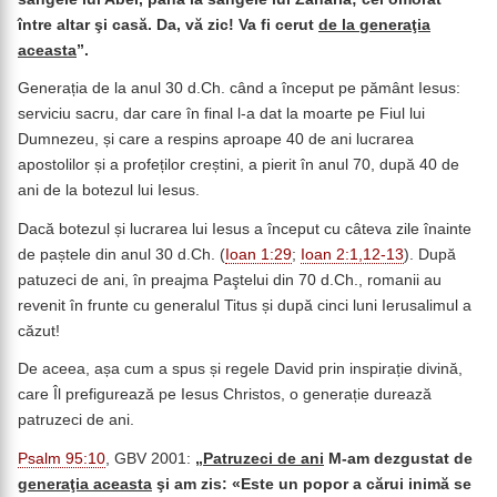
între altar şi casă. Da, vă zic! Va fi cerut
de la generaţia
aceasta
”.
Generația de la anul 30 d.Ch. când a început pe pământ Iesus:
serviciu sacru, dar care în final l-a dat la moarte pe Fiul lui
Dumnezeu, și care a respins aproape 40 de ani lucrarea
apostolilor și a profeților creștini, a pierit în anul 70, după 40 de
ani de la botezul lui Iesus.
Dacă botezul și lucrarea lui Iesus a început cu câteva zile înainte
de paștele din anul 30 d.Ch. (
Ioan 1:29
;
Ioan 2:1,12-13
). După
patuzeci de ani, în preajma Paştelui din 70 d.Ch., romanii au
revenit în frunte cu generalul Titus și după cinci luni Ierusalimul a
căzut!
De aceea, așa cum a spus și regele David prin inspirație divină,
care Îl prefigurează pe Iesus Christos, o generație durează
patruzeci de ani.
Psalm 95:10
, GBV 2001:
„
Patruzeci de ani
M-am dezgustat de
generaţia aceasta
şi am zis: «Este un popor a cărui inimă se