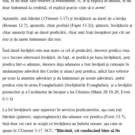
Său, el nu doar face referire la evenimente; ci, le și explică în detaliu, el nu
doar îndeamnă la credință, el explică practic cum să o avem!
Apostolii, unii bătrâni (1Timotei 5:17) și învățătorii au darul de a învăța
(Romani 12:7), apostolii, chiar profeții (Fapte 15:32), păstorii, învățătorii și
chiar anumiți frați au darul predicării, chiar unii frați începători pot citi un
text și da unele îndemnuri din text.
Însă darul învățării este mai mare ca cel al predicării, deorece predica vina
ca o lucrare ulterioară învățării, da fapt, se predică pe baza învățăturii, poți
predica într-o adunare, deorece deja adunarea a fost învățată și cunoaște în
amănunțime adevărul din Cuvânt și atunci poți predica, adică face referire
pe scurt la anumite adevăruri și da îndemnuri pe aceste adevăruri, astfel
predica vine în urma Evanghelizării (învățăturile Evangheliei), și a învățării
poruncilor și a Cuvântului de început a lui Christos (Matei 28:19-20; Evrei
6:1-3).
La fel învățătorii sunt superiori în serviciu predicatorilor, așa cum toți
bătrânii (păstorii, supraveghetorii) din adunare vor predica (Evrei 13:7),
însă doar cei care se ocupă cu învățătura au îndoita onoare, așa cum se
spune în 1Timotei 5:17, SCC:
“Bătrânii, cei conducând bine să fie