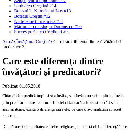
Zeloşi pentru fapte bune #15
Umblarea Creştină #14
Botezul în Numele lui Isus #13
Botezul Creştin #12
Nu te teme turmă mică #11
Mărturisim un singur Dumnezeu #10
Succes pe Calea Credinței #9
Acasă
›
Învăţătura Creştină
›
Care este diferența dintre învățători și
predicatori?
Care este diferența dintre
învățători și predicatori?
Publicat: 01.05.2018
Chiar dacă a predică implică și a învăța, și a învăța uneori implică a învăța
prin predicare, totuși conform Bibliei chiar dacă cele două lucrări sunt
asemănătoare, există o diferență între ele, pe care o s-o analizăm în acest
material.
Din păcate, în majoritatea cultelor religioase, nu există nici o diferență între