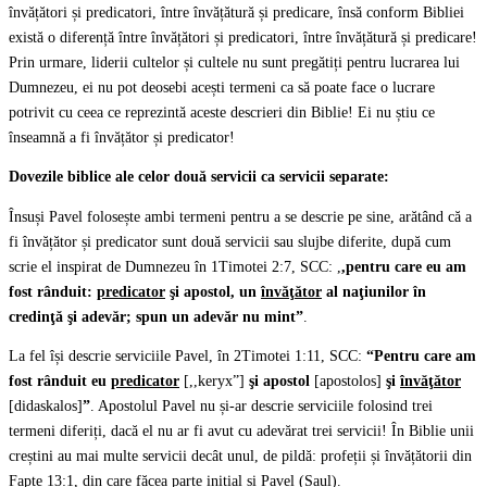
învățători și predicatori, între învățătură și predicare, însă conform Bibliei
există o diferență între învățători și predicatori, între învățătură și predicare!
Prin urmare, liderii cultelor și cultele nu sunt pregătiți pentru lucrarea lui
Dumnezeu, ei nu pot deosebi acești termeni ca să poate face o lucrare
potrivit cu ceea ce reprezintă aceste descrieri din Biblie! Ei nu știu ce
înseamnă a fi învățător și predicator!
Dovezile biblice ale celor două servicii ca servicii separate:
Însuși Pavel folosește ambi termeni pentru a se descrie pe sine, arătând că a
fi învățător și predicator sunt două servicii sau slujbe diferite, după cum
scrie el inspirat de Dumnezeu în 1Timotei 2:7, SCC: ,
,pentru care eu am
fost rânduit:
predicator
şi apostol, un
învăţător
al naţiunilor în
credinţă şi adevăr; spun un adevăr nu mint”
.
La fel își descrie serviciile Pavel, în 2Timotei 1:11, SCC:
“Pentru care am
fost rânduit eu
predicator
[,,keryx”]
şi apostol
[apostolos]
şi
învăţător
[didaskalos]
”
. Apostolul Pavel nu și-ar descrie serviciile folosind trei
termeni diferiți, dacă el nu ar fi avut cu adevărat trei servicii! În Biblie unii
creștini au mai multe servicii decât unul, de pildă: profeții și învățătorii din
Fapte 13:1, din care făcea parte inițial și Pavel (Saul).