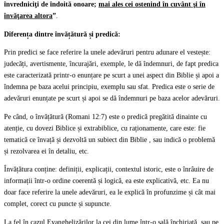
învredniciţi de îndoită onoare;
mai ales cei ostenind în cuvânt şi în
învăţarea altora
”
.
Diferența dintre învățătură și predică:
Prin predici se face referire la unele adevăruri pentru adunare el vestește:
judecăți, avertismente, încurajări, exemple, le dă îndemnuri, de fapt predica
este caracterizată printr-o enunțare pe scurt a unei aspect din Biblie și apoi a
îndemna pe baza acelui principiu, exemplu sau sfat. Predica este o serie de
adevăruri enunțate pe scurt și apoi se dă îndemnuri pe baza acelor adevăruri.
Pe când, o învățătură (Romani 12:7) este o predică pregătită dinainte cu
atenție, cu dovezi Biblice și extrabiblice, cu raționamente, care este: fie
tematică ce învață și dezvoltă un subiect din Biblie , sau indică o problemă
și rezolvarea ei în detaliu, etc.
Învățătura conține: definiții, explicații, contextul istoric, este o înrâuire de
informații într-o ordine coerentă și logică, ea este explicativă, etc. Ea nu
doar face referire la unele adevăruri, ea le explică în profunzime și cât mai
complet, corect cu puncte și supuncte.
La fel în cazul Evanghelizărilor la cei din lume într-o sală închiriată, sau pe