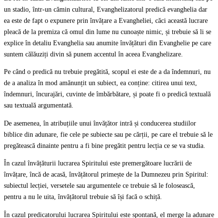
un stadio, într-un cămin cultural, Evanghelizatorul predică evanghelia dar
ea este de fapt o expunere prin învățare a Evangheliei, căci această lucrare
pleacă de la premiza că omul din lume nu cunoaște nimic, și trebuie să li se
explice în detaliu Evanghelia sau anumite învățături din Evanghelie pe care
suntem călăuziți divin să punem accentul în aceea Evanghelizare.
Pe când o predică nu trebuie pregătită, scopul ei este de a da îndemnuri, nu
de a analiza în mod amănunțit un subiect, ea conține: citirea unui text,
îndemnuri, încurajări, cuvinte de îmbărbătare, și poate fi o predică textuală
sau textuală argumentată.
De asemenea, în atribuțiile unui învățător intră și conducerea studiilor
biblice din adunare, fie cele pe subiecte sau pe cărții, pe care el trebuie să le
pregătească dinainte pentru a fi bine pregătit pentru lecția ce se va studia.
În cazul învățăturii lucrarea Spiritului este premergătoare lucrării de
învățare, încă de acasă, învățătorul primește de la Dumnezeu prin Spiritul:
subiectul lecției, versetele sau argumentele ce trebuie să le folosească,
pentru a nu le uita, învățătorul trebuie să își facă o schiță.
În cazul predicatorului lucrarea Spiritului este spontană, el merge la adunare