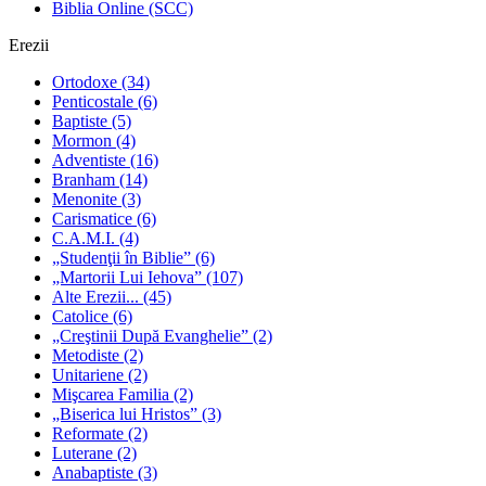
Biblia Online (SCC)
Erezii
Ortodoxe
(34)
Penticostale
(6)
Baptiste
(5)
Mormon
(4)
Adventiste
(16)
Branham
(14)
Menonite
(3)
Carismatice
(6)
C.A.M.I.
(4)
„Studenţii în Biblie”
(6)
„Martorii Lui Iehova”
(107)
Alte Erezii...
(45)
Catolice
(6)
„Creştinii După Evanghelie”
(2)
Metodiste
(2)
Unitariene
(2)
Mişcarea Familia
(2)
„Biserica lui Hristos”
(3)
Reformate
(2)
Luterane
(2)
Anabaptiste
(3)