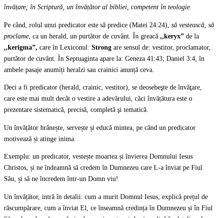
învățare; în Scriptură, un învățător al bibliei, competent în teologie.
Pe când, rolul unui predicator este să predice (Matei 24:24),
să vestească,
să
proclame
, ca un herald, un purtător de cuvânt. În greacă
,,keryx”
de la
,,kerigma”,
care în Lexiconul:
Strong
are sensul de: vestitor, proclamator,
purtător de cuvânt. În Septuaginta apare la: Geneza 41:43; Daniel 3:4, în
ambele pasaje anumiți heralzi sau crainici anunță ceva.
Deci a fi predicator (herald, crainic, vestitor), se deosebeşte de învăţare,
care este mai mult decât o vestire a adevărului, căci învățătura este o
prezentare sistematică, precisă, completă şi tematică.
Un învățător hrănește, servește și educă mintea, pe când un predicator
motivează și atinge inima.
Exemplu: un predicator, vestește moartea și învierea Domnului Iesus
Christos, și ne îndeamnă să credem în Dumnezeu care L-a înviat pe Fiul
Său, și să ne încredem într-un Domn viu!
Un învățător, intră în detalii: cum a murit Domnul Iesus, explică prețul de
răscumpărare, cum a înviat El, ce înseamnă credința în Dumnezeu și în Fiul