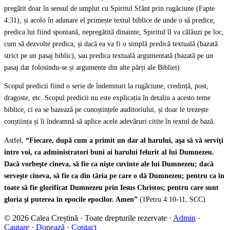
pregătit doar în sensul de umplut cu Spiritul Sfânt prin rugăciune (Fapte
4:31), și acolo în adunare el primește textul biblice de unde o să predice,
predica lui fiind spontană, nepregătită dinainte, Spiritul îl va călăuzi pe loc,
cum să dezvolte predica, și dacă ea va fi o simplă predică textuală (bazată
strict pe un pasaj biblic), sau predica textuală argumentată (bazată pe un
pasaj dar folosindu-se și argumente din alte părți ale Bibliei).
Scopul predicii fiind o serie de îndemnuri la rugăciune, credință, post,
dragoste, etc. Scopul predicii nu este explicația în detaliu a acesto teme
biblice, ci ea se bazează pe cunoștințele auditoriului, și doar le trezește
conștiința și îi îndeamnă să aplice acele adevăruri citite în textul de bază.
Astfel,
“
Fiecare, după cum a primit un dar al harului, aşa să vă serviţi
între voi, ca administratori buni ai harului felurit al lui Dumnezeu.
Dacă vorbeşte cineva, să fie ca nişte cuvinte ale lui Dumnezeu; dacă
serveşte cineva, să fie ca din tăria pe care o dă Dumnezeu; pentru ca în
toate să fie glorificat Dumnezeu prin Iesus Christos; pentru care sunt
gloria şi puterea în epocile epocilor. Amen”
(1Petru 4:10-11, SCC).
© 2026 Calea Creștină · Toate drepturile rezervate ·
Admin
·
Cautare
·
Donează
·
Contact