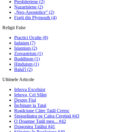
Presbiteriene
(2)
Nazariniene
(2)
„Neo-Apostolice”
(2)
Frații din Plymouth
(4)
Religii False
Practici Oculte
(8)
Iudaism
(7)
Islamism
(2)
Zoroastrism
(1)
Buddhism
(1)
Hinduism
(1)
Bahá'í
(2)
Ultimele Articole
Iehova Excelsior
Iehova, Cel Sfânt
Despre Fiul
Închinare la Tatal
Rugăciune Către Tatăl Ceresc
Singurătatea pe Calea Creştină #43
O Doamne Tatăl meu... #42
Dragostea Tatălui #41
Stăruinţa în Rugăciune #40