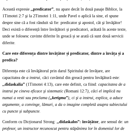
Această expresie
,,predicator”
, nu apare decât în două pasaje Biblice, la
1Timotei 2:7 şi la 2Timotei 1:11, unde Pavel o aplică la sine, el spune
despre sine că a fost rânduit să fie: predicator şi apostol, cât şi învăţător!
Deci există o diferență între învățători și predicatori, arătată în aceste texte,
unde se folosesc cuvinte diferite în greacă și se arată că sunt două servicii
diferite.
Care este diferența dintre învățător și predicator, dintre a învăța și a
predica?
Diferența este că învăţătorul prin darul Spiritului de învățare, are
capacitatea de
a instrui
, căci cuvântul din greacă pentru învăţătură este:
,,didaskalia”
(1Timotei 4:13), care este definit, ca fiind:
capacitatea de a
instrui pe cineva eficace şi sistematic (
Romani 12:7
), căci el implică nu
numai a vesti sau proclama (
„kerigma”
), ci şi a instrui, explica, a aduce
argumente, a convinge, lămuri, a da o imagine completă asupra subiectului
cu puncte și subpuncte.
Conform cu Dicționarul Strong:
,,didaskalos”: învățător
, are sensul de:
un
profesor, un instructor recunoscut pentru stăpânirea lor în domeniul lor de