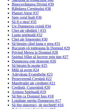
Binecuvântarea Divină #39
Răbdarea Creştinului #38
Planuri Alese #37
Spre cerul înalt #36
Să fi o stea! #35
Un Dumnezeu există #34
Chei ale răbdării ! #33
Lupta spirituală #32
Chei ale Smereniei #30
Să biruim când lupta e grea #31
Bucuraţi-vă totdeauna în Domnul #29
Privind Mereu la Domnul #28
Spiritul Sfânt să lucreze prin tine #27
Dumnezeu este dragoste #26
Să biruim în pustie #25
Milă să avem #24
Adevărata Evanghelie #23
Perseverență Creștină #22
Manifestări ale credinței #21
Credință, Cunoștință #20
Armura Spirituală #19
Să fim ca Domnul Isus #18
Loialitate merita Dumnezeu #17
Să fim statornici‚ de neclintit! #16