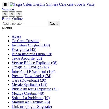
Calea Creștină
Singura Cale care duce la Viață
☰
Veșnică
A
A
A
Biblie Online
Cauta
Meniu
Acasa
Ce Cred Crestinii:
Învăţătura Creştină
(399)
Evanghelia
(45)
Biblia Inspirată Divin
(18)
Texte Apocrife
(23)
Versete Biblice Explicate
(98)
Creaţie nu Evoluţie
(18)
Întrebări şi Răspunsuri
(196)
Predici (Download)
(174)
Cărţi (Download)
(20)
Mesaje Spirituale
(125)
Pildele lui Iesus Explicate
(31)
Muzică Creştină
(48)
Soluţii La Probleme
(10)
Mărturii ale Credinței
(6)
Link-uri (Pagini Sugerate)