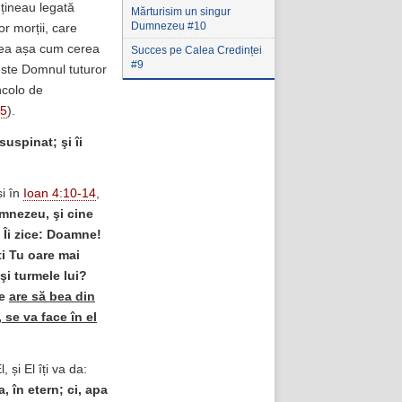
o țineau legată
Mărturisim un singur
Dumnezeu #10
or morții, care
legea așa cum cerea
Succes pe Calea Credinței
#9
 este Domnul tuturor
incolo de
35
).
suspinat; şi îi
și în
Ioan 4:10-14
,
umnezeu, şi cine
a Îi zice: Doamne!
ti Tu oare mai
 şi turmele lui?
re
are să bea din
 se va face în el
 și El îți va da:
, în etern; ci, apa