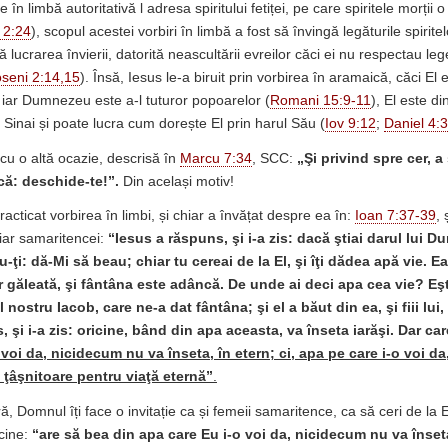
e în limbă autoritativă l adresa spiritului fetiței, pe care spiritele morții 
 2:24
), scopul acestei vorbiri în limbă a fost să învingă legăturile spiritel
 lucrarea învierii, datorită neascultării evreilor căci ei nu respectau 
seni 2:14,15
). Însă, Iesus le-a biruit prin vorbirea în aramaică, căci El
, iar Dumnezeu este a-l tuturor popoarelor (
Romani 15:9-11
), El este d
 Sinai și poate lucra cum dorește El prin harul Său (
Iov 9:12
;
Daniel 4:
 cu o altă ocazie, descrisă în
Marcu 7:34
, SCC:
„Şi
privind spre cer, a 
ică: deschide-te!”.
Din același motiv!
cticat vorbirea în limbi, și chiar a învățat despre ea în:
Ioan 7:37-39
, 
iar samaritencei:
“
Iesus a răspuns, şi i-a zis: dacă ştiai darul lui D
-ţi: dă-Mi să beau; chiar tu cereai de la El, şi îţi dădea apă vie. E
r găleată, şi fântâna este adâncă. De unde ai deci apa cea vie? Eş
 nostru Iacob, care ne-a dat fântâna; şi el a băut din ea, şi fiii lui,
 şi i-a zis: oricine, bând din apa aceasta, va înseta iarăşi. Dar ca
voi da, nicidecum nu va înseta, în etern; ci, apa pe care i-o voi da,
 ţâşnitoare pentru viaţă eternă”
.
ră, Domnul îți face o invitație ca și femeii samaritence, ca să ceri de la El,
 cine:
“
are să bea din apa care Eu i-o voi da, nicidecum nu va înseta