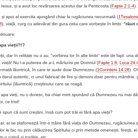
 Iesus, și a avut loc revărsarea acestui dar la Penticosta (
Fapte 2:1-4
).
r și apoi al exercita ajungând chiar la rugăciunea necurmată (
1Tesaloni
8
), viață, curg cu adevărat din gura celui care vorbește în limbi:
“râuri
tinuare:
apa vieții?!?
eții, dar în relitate nu o au, “vorbirea lor în alte limbi” este de fapt: u
a viață! Nu l-a puterea de a-L mărturisi pe Domnul (
Fapte 1:8
;
Luca 24:
rmată lăuntrică, în care te aude doar Dumnezeu (
1Corinteni 14:28
). C
darul autentic, ci unul fabricat de fire și demoni doar pentru mândrie, 
iritului (lăuntrică) creștinului care se roagă.
 de apa vieți, nu o doresc, ba chiar mint spunând că Dumnezeu nu mai dă
i, ce trist!
 spun că sunt creștini, însă cum pot trăi ei fără apa vieții?
dar, ei se plafonează într-o trăire fără viața din Dumnezeu, rugăciunea ș
lor le fac nu prin călăuzirea Spiritului ci prin metode omenești, firești, ei
ntr-o rutină și tradiție, etc.