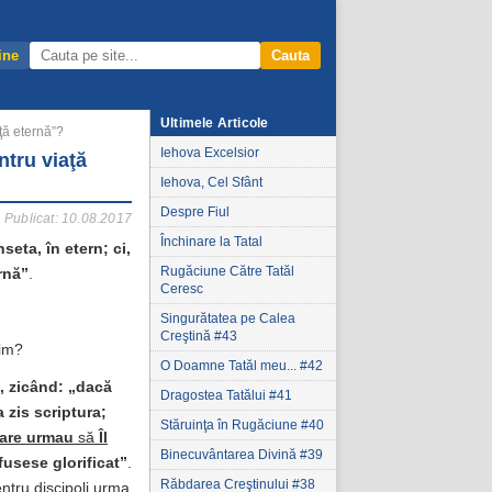
ine
Cauta
Ultimele Articole
aţă eternă”?
Iehova Excelsior
ntru viaţă
Iehova, Cel Sfânt
Despre Fiul
Publicat: 10.08.2017
Închinare la Tatal
seta, în etern; ci,
Rugăciune Către Tatăl
rnă”
.
Ceresc
Singurătatea pe Calea
Creştină #43
tim?
O Doamne Tatăl meu... #42
a, zicând: „dacă
Dragostea Tatălui #41
 zis scriptura;
Stăruinţa în Rugăciune #40
care urmau
să
Îl
Binecuvântarea Divină #39
fusese glorificat”
.
Răbdarea Creştinului #38
entru discipoli urma