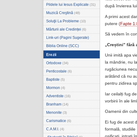
Pildele lui Iesus Explicate
(31)
după învierea lui
Muzică Creştină
(48)
A primi acest da
Soluţii La Probleme
(10)
putere (
Fapte 1:
Mărturii ale Credinței
(6)
Să vedem în con
Link-uri (Pagini Sugerate)
„Creștini” fără 
Biblia Online (SCC)
Erezii
Unii imită apa vi
la mândrie, nu l
Ortodoxe
(34)
rugăciunea necu
Penticostale
(6)
arătând că nu au 
Baptiste
(5)
pentru zidirea sp
Mormon
(4)
Iar ceilalți fug
Adventiste
(16)
vorbirii în ale limb
Branham
(14)
Oamenii din culte
Menonite
(3)
Carismatice
(6)
Ei fug de acest 
formală, studiile 
C.A.M.I.
(4)
osificați, intrați î