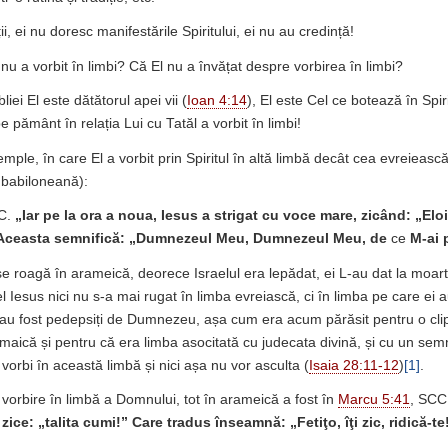
ii, ei nu doresc manifestările Spiritului, ei nu au credință!
 nu a vorbit în limbi? Că El nu a învățat despre vorbirea în limbi?
liei El este dătătorul apei vii (
Ioan 4:14
), El este Cel ce botează în Spiri
e pământ în relația Lui cu Tatăl a vorbit în limbi!
ple, în care El a vorbit prin Spiritul în altă limbă decât cea evreieasc
 babiloneană):
C.
„Iar pe la ora a noua, Iesus a strigat cu voce mare, zicând:
„Eloi
 Aceasta semnifică: „Dumnezeul Meu, Dumnezeul Meu, de
ce
M-ai p
e roagă în arameică, deorece Israelul era lepădat, ei L-au dat la moarte
Iesus nici nu s-a mai rugat în limba evreiască, ci în limba pe care ei au
 au fost pedepsiți de Dumnezeu, așa cum era acum părăsit pentru o c
amaică și pentru că era limba asocitată cu judecata divină, și cu un semn
orbi în această limbă și nici așa nu vor asculta (
Isaia 28:11-12
)
[1]
.
 vorbire în limbă a Domnului, tot în arameică a fost în
Marcu 5:41
, SCC
 zice: „talita cumi!” Care tradus înseamnă: „Fetiţo, îţi zic, ridică-te