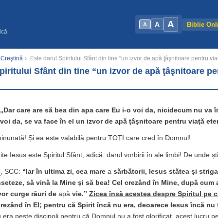
A
A
Biblie Onl
A
ică
 Creştină
›
Este darul Spiritului Sfânt din tine “un izvor de apă ţâşnitoare pentru vi
piritului Sfânt din tine “un izvor de apă ţâşnitoare pe
„Dar care are să bea din apa care Eu i-o voi da, nicidecum nu va în
 voi da, se va face în el un izvor de apă ţâşnitoare pentru viaţă ete
nunată! Și ea este valabilă pentru TOȚI care cred în Domnul!
e Iesus este Spiritul Sfânt, adică: darul vorbirii în ale limbi! De unde ș
9
, SCC:
“
Iar
în ultima zi, cea mare
a
sărbătorii, Iesus stătea şi strig
nseteze, să vină la Mine şi să bea! Cel crezând în Mine, după cum a
 vor curge râuri de
apă
vie.”
Zicea
însă acestea despre Spiritul pe 
rezând în El
; pentru că Spirit încă nu era, deoarece Iesus încă nu 
 era peste discipoli pentru că Domnul nu a fost glorificat, acest lucru p