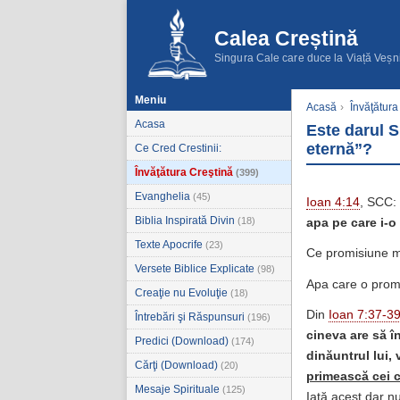
Calea Creștină
Singura Cale care duce la Viață Veșn
Meniu
Acasă
›
Învăţătura
Acasa
Este darul S
eternă”?
Ce Cred Crestinii:
Învăţătura Creştină
(399)
Evanghelia
(45)
Ioan 4:14
, SCC:
Biblia Inspirată Divin
(18)
apa pe care i-o
Texte Apocrife
(23)
Ce promisiune mi
Versete Biblice Explicate
(98)
Apa care o promit
Creaţie nu Evoluţie
(18)
Din
Ioan 7:37-3
Întrebări şi Răspunsuri
(196)
cineva are să î
Predici (Download)
(174)
dinăuntrul lui,
Cărţi (Download)
(20)
primească cei c
Mesaje Spirituale
(125)
Iată acest dar nu