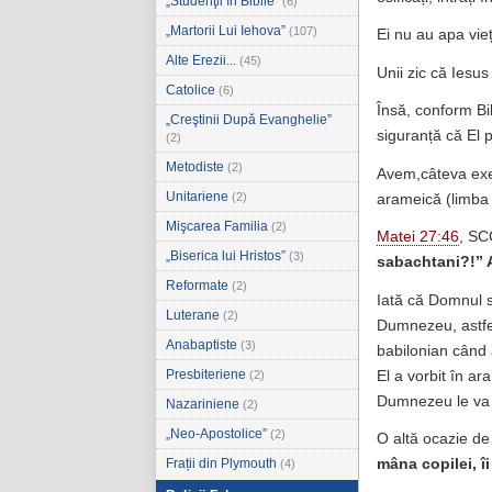
„Studenţii în Biblie”
(6)
„Martorii Lui Iehova”
(107)
Ei nu au apa vieț
Alte Erezii...
(45)
Unii zic că Iesus
Catolice
(6)
Însă, conform Bib
„Creştinii După Evanghelie”
siguranță că El p
(2)
Metodiste
(2)
Avem,câteva exem
Unitariene
(2)
arameică (limba
Mişcarea Familia
(2)
Matei 27:46
, SC
„Biserica lui Hristos”
(3)
sabachtani?!”
Reformate
(2)
Iată că Domnul s
Luterane
(2)
Dumnezeu, astfel 
Anabaptiste
(3)
babilonian când
Presbiteriene
El a vorbit în ar
(2)
Dumnezeu le va v
Nazariniene
(2)
„Neo-Apostolice”
(2)
O altă ocazie de
mâna copilei, îi
Frații din Plymouth
(4)