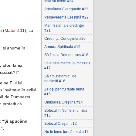
Milă să avem #24
Adevărata Evanghelie #23
Perseverență Creștină #22
Manifestări ale credinței
#21
t (
Matei 3:11
), cu
Credință, Cunoștință #20
Armura Spirituală #19
ă, și anume în
Să fim ca Domnul Isus #18
Loialitate merita Dumnezeu
, Eloi, lama
#17
ărăsit?!”
Să fim statornici‚ de
neclintit! #16
 pe Fiul lui
Zeloşi pentru fapte bune
 învățat-o în exilul
#15
lipă de Dumnezeu.
Umblarea Creştină #14
 profețit că
Botezul în Numele lui Isus
#13
:
“Şi apucând
Botezul Creştin #12
!”.
Nu te teme turmă mică #11