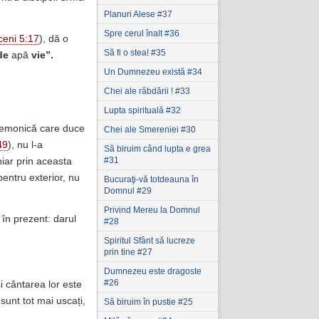
Planuri Alese #37
Spre cerul înalt #36
ceni 5:17
), dă o
Să fi o stea! #35
 de
apă
vie”.
Un Dumnezeu există #34
Chei ale răbdării ! #33
Lupta spirituală #32
na demonică care duce
Chei ale Smereniei #30
49
), nu l-a
Să biruim când lupta e grea
#31
hiar prin aceasta
pentru exterior, nu
Bucuraţi-vă totdeauna în
Domnul #29
Privind Mereu la Domnul
 în prezent: darul
#28
Spiritul Sfânt să lucreze
prin tine #27
Dumnezeu este dragoste
#26
i cântarea lor este
 sunt tot mai uscați,
Să biruim în pustie #25