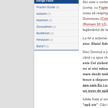
Religii False
Aici este o vorbir
Practici Oculte
(8)
(comp. cu
Fapte
voiau să respingă
Iudaism
(7)
Dumnezeu (
Colo
Islamism
(2)
(
Romani 10:12
)
Zoroastrism
(1)
legământul de la
Buddhism
(1)
La fel a acționat
Hinduism
(1)
zice: Efata! Ad
Bahá'í
(2)
Deci Domnul a pra
când i-a spus ch
este Cel zicându
nu ai nici măca
mare decât tatăl
Iesus a răspuns,
apa care Eu i-o 
un izvor de apă
Iubite frate și so
“apă vie”
. Căci