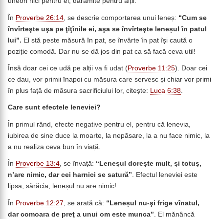
uneori nici pentru el, darămite pentru alții.
În
Proverbe 26:14
, se descrie comportarea unui leneș:
“Cum se
învîrteşte uşa pe ţîţînile ei, aşa se învîrteşte leneșul în patul
lui”.
El stă peste măsură în pat, se învârte în pat își caută o
poziție comodă. Dar nu se dă jos din pat ca să facă ceva util!
Însă doar cei ce udă pe alții va fi udat (
Proverbe 11:25
). Doar cei
ce dau, vor primii înapoi cu măsura care servesc și chiar vor primi
în plus față de măsura sacrificiului lor, citește:
Luca 6:38
.
Care sunt efectele leneviei?
În primul rând, efecte negative pentru el, pentru că lenevia,
iubirea de sine duce la moarte, la nepăsare, la a nu face nimic, la
a nu realiza ceva bun în viață.
În
Proverbe 13:4
, se învață:
“
Leneşul doreşte mult, şi totuş,
n’are nimic, dar cei harnici se satură”
. Efectul leneviei este
lipsa, sărăcia, leneșul nu are nimic!
În
Proverbe 12:27
, se arată că:
“Leneșul
nu-şi frige vînatul,
dar comoara de preţ a unui om este munca”
. El mănâncă