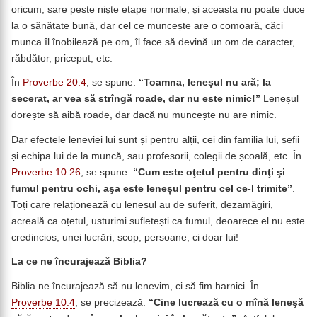
oricum, sare peste niște etape normale, și aceasta nu poate duce
la o sănătate bună, dar cel ce muncește are o comoară, căci
munca îl înobilează pe om, îl face să devină un om de caracter,
răbdător, priceput, etc.
În
Proverbe 20:4
, se spune:
“
Toamna, leneșul nu ară; la
secerat, ar vea să strîngă roade, dar nu este nimic!”
Leneșul
dorește să aibă roade, dar dacă nu muncește nu are nimic.
Dar efectele leneviei lui sunt și pentru alții, cei din familia lui, șefii
și echipa lui de la muncă, sau profesorii, colegii de școală, etc. În
Proverbe 10:26
, se spune:
“
Cum este oţetul pentru dinţi şi
fumul pentru ochi, aşa este leneșul pentru cel ce-l trimite”
.
Toți care relaționează cu leneșul au de suferit, dezamăgiri,
acreală ca oțetul, usturimi sufletești ca fumul, deoarece el nu este
credincios, unei lucrări, scop, persoane, ci doar lui!
La ce ne încurajează Biblia?
Biblia ne încurajează să nu lenevim, ci să fim harnici. În
Proverbe 10:4
, se precizează:
“
Cine lucrează cu o mînă leneşă