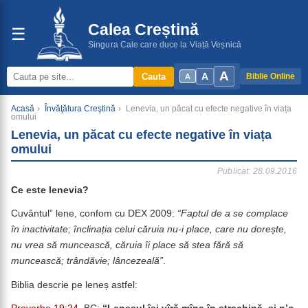
Calea Creștină
☰
Singura Cale care duce la Viață Veșnică
A
A
Cauta
Biblie Online
A
Acasă
›
Învăţătura Creştină
›
Lenevia, un păcat cu efecte negative în viața
omului
Lenevia, un păcat cu efecte negative în viața
omului
Publicat: 28.09.2016
Ce este lenevia?
Cuvântul” lene, confom cu DEX 2009:
“Faptul de a se complace
în inactivitate; înclinația celui căruia nu-i place, care nu dorește,
nu vrea să muncească, căruia îi place să stea fără să
muncească; trândăvie; lâncezeală”
.
Biblia descrie pe leneș astfel: