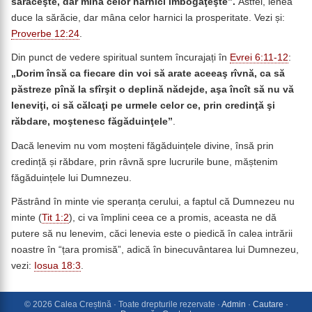
sărăceşte, dar mîna celor harnici îmbogăţeşte”.
Astfel, lenea
duce la sărăcie, dar mâna celor harnici la prosperitate. Vezi și:
Proverbe 12:24
.
Din punct de vedere spiritual suntem încurajați în
Evrei 6:11-12
:
„
Dorim însă ca fiecare din voi să arate aceeaş rîvnă, ca să
păstreze pînă la sfîrşit o deplină nădejde, aşa încît să nu vă
leneviţi, ci să călcaţi pe urmele celor ce, prin credinţă şi
răbdare, moştenesc făgăduinţele”
.
Dacă lenevim nu vom moșteni făgăduințele divine, însă prin
credință și răbdare, prin râvnă spre lucrurile bune, măștenim
făgăduințele lui Dumnezeu.
Păstrând în minte vie speranța cerului, a faptul că Dumnezeu nu
minte (
Tit 1:2
), ci va împlini ceea ce a promis, aceasta ne dă
putere să nu lenevim, căci lenevia este o piedică în calea intrării
noastre în “țara promisă”, adică în binecuvântarea lui Dumnezeu,
vezi:
Iosua 18:3
.
© 2026 Calea Creștină · Toate drepturile rezervate ·
Admin
·
Cautare
·