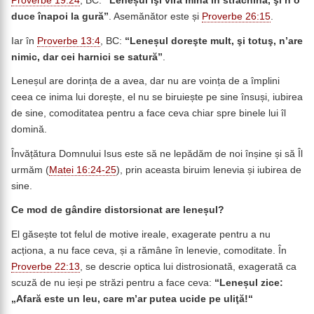
Proverbe 19:24
, BC:
“Leneșul îşi vîră mîna în strachină, şi n’o
duce înapoi la gură”
. Asemănător este și
Proverbe 26:15
.
Iar în
Proverbe 13:4
, BC:
“Leneșul
doreşte mult, şi totuş, n’are
nimic, dar cei harnici se satură”
.
Leneșul are dorința de a avea, dar nu are voința de a împlini
ceea ce inima lui dorește, el nu se biruiește pe sine însuși, iubirea
de sine, comoditatea pentru a face ceva chiar spre binele lui îl
domină.
Învățătura Domnului Isus este să ne lepădăm de noi înșine și să Îl
urmăm (
Matei 16:24-25
), prin aceasta biruim lenevia și iubirea de
sine.
Ce mod de gândire distorsionat are leneșul?
El găsește tot felul de motive ireale, exagerate pentru a nu
acționa, a nu face ceva, și a rămâne în lenevie, comoditate. În
Proverbe 22:13
, se descrie optica lui distrosionată, exagerată ca
scuză de nu ieși pe străzi pentru a face ceva:
“Leneșul
zice:
„Afară este un leu, care m’ar putea ucide pe uliţă!“