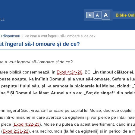
A
A
Biblie Onl
A
ică
şi Răspunsuri
›
Pe cine a vrut îngerul să-l omoare și de ce?
ut îngerul să-l omoare și de ce?
ne a vrut îngerul să-l omoare și de ce?
area biblică consemnează, în
Exod 4:24-26
, BC:
„În timpul călătoriei
este noapte, l-a întîlnit Domnul, şi a vrut să-l omoare. Sefora a lu
t prepuţul fiului său, şi l-a aruncat la picioarele lui Moise, zicînd: 
e.“ Și Domnul l-a lăsat. Atunci a zis ea: „Soţ de sînge!“ din pricin
in îngerul Său, vrea să-l omoare pe copilul lui Moise, deorece copilul n
is într-o misiune în care avertiza că egiptenii își vor pierde pe întâii năs
 plece (
Exod 4:22-23
). Moise nu putea da acest avertisment, când însuș
 (
Exod 2:21-22
), era necircumcis (la fel ca egiptenii) și în pericol de a m