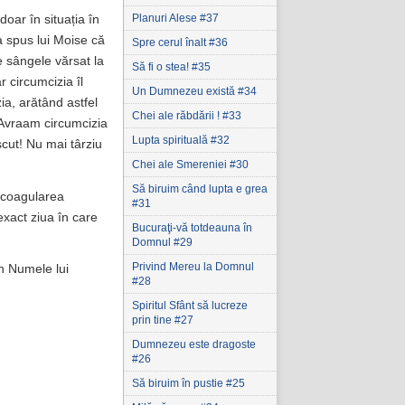
Planuri Alese #37
doar în situația în
-a spus lui Moise că
Spre cerul înalt #36
e sângele vărsat la
Să fi o stea! #35
r circumcizia îl
Un Dumnezeu există #34
a, arătând astfel
Chei ale răbdării ! #33
 Avraam circumcizia
Lupta spirituală #32
scut! Nu mai târziu
Chei ale Smereniei #30
Să biruim când lupta e grea
u coagularea
#31
exact ziua în care
Bucuraţi-vă totdeauna în
Domnul #29
Privind Mereu la Domnul
în Numele lui
#28
Spiritul Sfânt să lucreze
prin tine #27
Dumnezeu este dragoste
#26
Să biruim în pustie #25