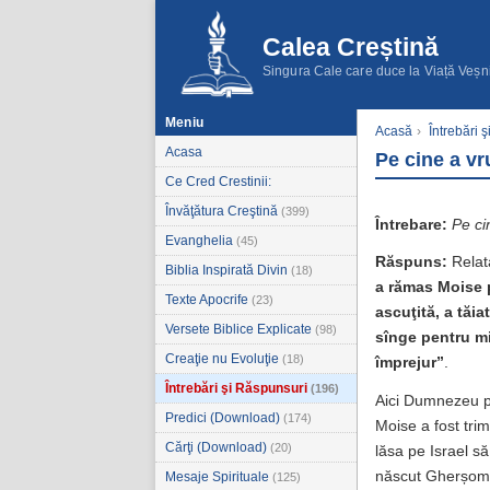
Calea Creștină
Singura Cale care duce la Viață Veșn
Meniu
Acasă
›
Întrebări 
Acasa
Pe cine a vr
Ce Cred Crestinii:
Învăţătura Creştină
(399)
Întrebare:
Pe ci
Evanghelia
(45)
Răspuns:
Relat
Biblia Inspirată Divin
(18)
a rămas Moise p
Texte Apocrife
(23)
ascuţită, a tăia
Versete Biblice Explicate
(98)
sînge pentru min
Creaţie nu Evoluţie
(18)
împrejur
”
.
Întrebări şi Răspunsuri
(196)
Aici Dumnezeu pr
Predici (Download)
(174)
Moise a fost trim
Cărţi (Download)
(20)
lăsa pe Israel să
născut Gherșom
Mesaje Spirituale
(125)