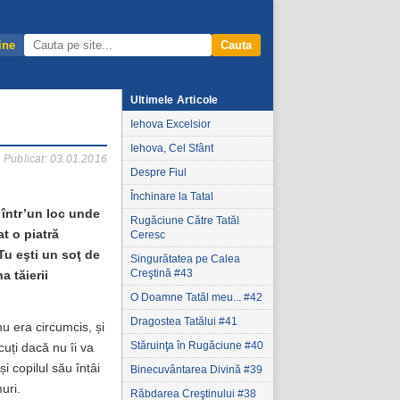
ine
Cauta
Ultimele Articole
Iehova Excelsior
Iehova, Cel Sfânt
Publicat: 03.01.2016
Despre Fiul
Închinare la Tatal
, într’un loc unde
Rugăciune Către Tatăl
at o piatră
Ceresc
„Tu eşti un soţ de
Singurătatea pe Calea
Creştină #43
a tăierii
O Doamne Tatăl meu... #42
Dragostea Tatălui #41
u era circumcis, și
Stăruinţa în Rugăciune #40
cuți dacă nu îi va
i copilul său întâi
Binecuvântarea Divină #39
uri.
Răbdarea Creştinului #38