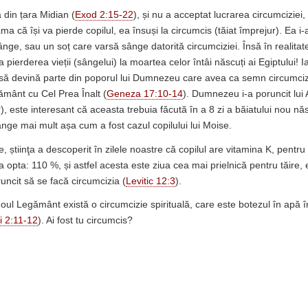
a din țara Midian (
Exod 2:15-22
), și nu a acceptat lucrarea circumciziei, 
ma că își va pierde copilul, ea însuși la circumcis (tăiat împrejur). Ea i
ânge, sau un soț care varsă sânge datorită circumciziei. Însă în realitat
 pierderea vieții (sângelui) la moartea celor întâi născuți ai Egiptului! Ia
să devină parte din poporul lui Dumnezeu care avea ca semn circumcizi
gământ cu Cel Prea Înalt (
Geneza 17:10-14
). Dumnezeu i-a poruncit lui
), este interesant că aceasta trebuia făcută în a 8 zi a băiatului nou nă
nge mai mult așa cum a fost cazul copilului lui Moise.
 știinţa a descoperit în zilele noastre că copilul are vitamina K, pentr
a opta: 110 %, și astfel acesta este ziua cea mai prielnică pentru tăire, 
cit să se facă circumcizia (
Levitic 12:3
).
n Noul Legământ există o circumcizie spirituală, care este botezul în apă 
i 2:11-12
). Ai fost tu circumcis?