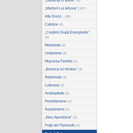
„Studenţii în Biblie”
(6)
„Martorii Lui Iehova”
(107)
Alte Erezii...
(45)
Catolice
(6)
„Creştinii După Evanghelie”
(2)
Metodiste
(2)
Unitariene
(2)
Mişcarea Familia
(2)
„Biserica lui Hristos”
(3)
Reformate
(2)
Luterane
(2)
Anabaptiste
(3)
Presbiteriene
(2)
Nazariniene
(2)
„Neo-Apostolice”
(2)
Frații din Plymouth
(4)