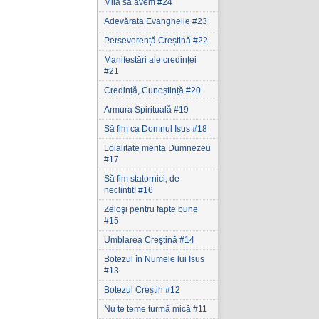
Milă să avem #24
Adevărata Evanghelie #23
Perseverență Creștină #22
Manifestări ale credinței
#21
Credință, Cunoștință #20
Armura Spirituală #19
Să fim ca Domnul Isus #18
Loialitate merita Dumnezeu
#17
Să fim statornici‚ de
neclintit! #16
Zeloşi pentru fapte bune
#15
Umblarea Creştină #14
Botezul în Numele lui Isus
#13
Botezul Creştin #12
Nu te teme turmă mică #11