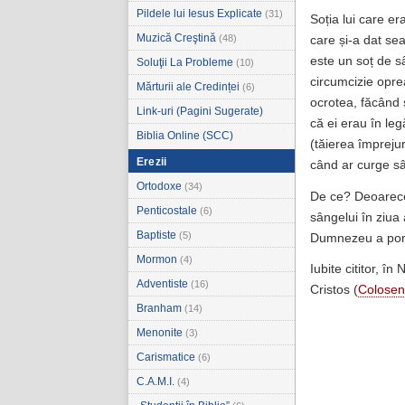
Pildele lui Iesus Explicate
(31)
Soția lui care er
Muzică Creştină
(48)
care și-a dat sea
este un soț de s
Soluţii La Probleme
(10)
circumcizie oprea
Mărturii ale Credinței
(6)
ocrotea, făcând 
Link-uri (Pagini Sugerate)
că ei erau în le
Biblia Online (SCC)
(tăierea împrejur
Erezii
când ar curge sâ
Ortodoxe
(34)
De ce? Deoarece,
Penticostale
(6)
sângelui în ziua 
Baptiste
(5)
Dumnezeu a porun
Mormon
(4)
Iubite cititor, î
Adventiste
(16)
Cristos (
Colosen
Branham
(14)
Menonite
(3)
Carismatice
(6)
C.A.M.I.
(4)