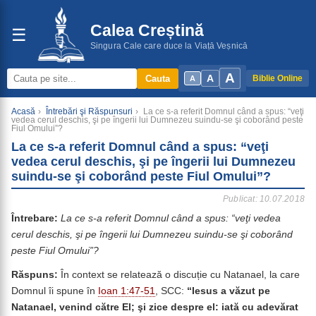
Calea Creștină
☰
Singura Cale care duce la Viață Veșnică
A
A
Cauta
Biblie Online
A
Acasă
›
Întrebări şi Răspunsuri
›
La ce s-a referit Domnul când a spus: “veţi
vedea cerul deschis, şi pe îngerii lui Dumnezeu suindu-se şi coborând peste
Fiul Omului”?
La ce s-a referit Domnul când a spus: “veţi
vedea cerul deschis, şi pe îngerii lui Dumnezeu
suindu-se şi coborând peste Fiul Omului”?
Publicat: 10.07.2018
Întrebare:
La ce s-a referit Domnul când a spus:
“
veţi vedea
cerul deschis, şi pe îngerii lui Dumnezeu suindu-se şi coborând
peste Fiul Omului”?
Răspuns:
În context se relatează o discuție cu Natanael, la care
Domnul îi spune în
Ioan 1:47-51
, SCC:
“Iesus a văzut pe
Natanael, venind către El; şi zice despre el: iată cu adevărat