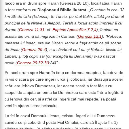
Iacob era în drum spre Haran (Geneza 28.10), localitatea Haran
a fost conform cu
Dicționarul Biblic Ilustrat
:
„O cetate la cca. 32
km SE de Urfa (Edessa), în Turcia, pe râul Balih, aflată pe drumul
principal de la Ninive la Aleppo. Terah a locuit acolo împreună cu
Avram (
Geneza 11:31
; cf.
Faptele Apostolilor 7:2,4
), înainte ca
acesta din urmă să migreze în Canaan (
Geneza 12:1
). *Rebeca,
mireasa lui Isaac, era din Haran. Iacov a fugit acolo ca să scape
de Esau (
Geneza 29:4
), s-a căsătorit cu Lea şi Rahela, fiicele lui
Laban, şi toţi copiii săi (cu excepţia lui Beniamin) s-au născut
acolo (
Geneza 29:32-30
:24)”
.
Pe acel drum spre Haran în timp ce dormea noaptea, Iacob vede
în vis o scară pe care îngerii urcă şi coboară, iar deasupra acelei
scări era Iehova Dumnezeu, iar aceea scară a fost făcut cu
scopul de a ajuta un om a lui Dumnezeu care este într-o legătură
cu Iehova din cer, și astfel ca îngerii cât mai repede, să poată
veni în ajutorul credinciosului.
La fel în cazul Domnului Iesus, existau îngeri ai lui Dumnezeu
suindu-se şi coborând peste Fiul Omului, care să Îl ajute în: 1)