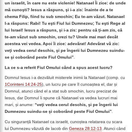
un israelit, în care nu este viclenie! Natanael Îi zice: de unde
mă cunoşti? Iesus a răspuns, şi i-a zis: înainte de a te
chema Filip, fiind tu sub smochin; Eu te-am văzut. Natanael
I-a răspuns: Rabi! Tu eşti Fiul lui Dumnezeu; Tu eşti Rege al
lui Israel! Iesus a răspuns, şi i-a zis: pentru că ţi-am zis, că
te-am văzut sub smochin, crezi tu? Unele mai mari decât
acestea vei vedea. Apoi îi zice: adevărat! Adevărat vă zic:
veţi vedea cerul deschis, şi pe îngerii lui Dumnezeu suindu-
se şi coborând peste Fiul Omului”
.
La ce s-a referit Fiul Omului când a spus acest lucru?
Domnul Iesus i-a dezvăluit misterele inimii la Natanael (comp. cu
1Corinteni 14:24-25
), un lucru pe care îl cunoaștea el, dar și
Domnul, atunci când el a stat sub smochin, lucru precizat de
Iesus, dar Domnul îi spune că Natanael va vedea lucruri mai
mari, și anume:
“veţi vedea cerul deschis, şi pe îngerii lui
Dumnezeu suindu-se şi coborând peste Fiul Omului”
.
Cu singuranță Natanael ca israelit, cunoștea relatarea cu scara
lui Dumnezeu văzută de lacob din
Geneza 28:12-13
. Atunci când