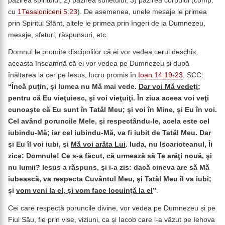
păzirea spiritului, 2) păzirea sufletului; 3) păzirea corpului (comp.
cu
1Tesaloniceni 5:23
). De asemenea, unele mesaje le primea
prin Spiritul Sfânt, altele le primea prin îngeri de la Dumnezeu,
mesaje, sfaturi, răspunsuri, etc.
Domnul le promite discipolilor că ei vor vedea cerul deschis,
aceasta înseamnă că ei vor vedea pe Dumnezeu și după
înălțarea la cer pe Iesus, lucru promis în
Ioan 14:19-23
, SCC:
“Încă puţin, şi lumea nu Mă mai vede.
Dar voi Mă vedeţi
;
pentru că Eu vieţuiesc, şi voi vieţuiţi. În ziua aceea voi veţi
cunoaşte că Eu sunt în Tatăl Meu; şi voi în Mine, şi Eu în voi.
Cel având poruncile Mele, şi respectându-le, acela este cel
iubindu-Mă; iar cel iubindu-Mă, va fi iubit de Tatăl Meu. Dar
şi Eu îl voi iubi, şi
Mă voi arăta Lui
. Iuda, nu Iscarioteanul, Îi
zice: Domnule! Ce s-a făcut, că urmează să Te arăţi nouă, şi
nu lumii? Iesus a răspuns, şi i-a zis: dacă cineva are să Mă
iubească, va respecta Cuvântul Meu, şi Tatăl Meu îl va iubi;
şi
vom veni la el, şi vom face locuinţă la el
”
.
Cei care respectă poruncile divine, vor vedea pe Dumnezeu și pe
Fiul Său, fie prin vise, viziuni, ca și Iacob care l-a văzut pe Iehova