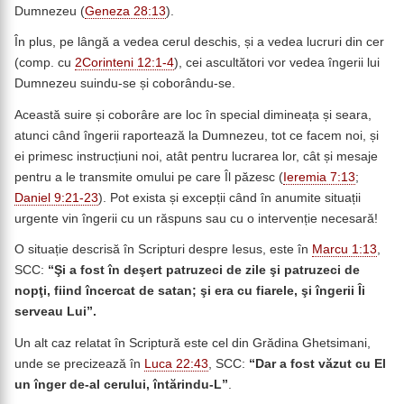
Dumnezeu (
Geneza 28:13
).
În plus, pe lângă a vedea cerul deschis, și a vedea lucruri din cer
(comp. cu
2Corinteni 12:1-4
), cei ascultători vor vedea îngerii lui
Dumnezeu suindu-se și coborându-se.
Această suire și coborâre are loc în special dimineața și seara,
atunci când îngerii raportează la Dumnezeu, tot ce facem noi, și
ei primesc instrucțiuni noi, atât pentru lucrarea lor, cât și mesaje
pentru a le transmite omului pe care Îl păzesc (
Ieremia 7:13
;
Daniel 9:21-23
). Pot exista și excepții când în anumite situații
urgente vin îngerii cu un răspuns sau cu o intervenție necesară!
O situație descrisă în Scripturi despre Iesus, este în
Marcu 1:13
,
SCC:
“Şi a fost în deşert patruzeci de zile şi patruzeci de
nopţi, fiind încercat de satan; şi era cu fiarele, şi îngerii Îi
serveau Lui”.
Un alt caz relatat în Scriptură este cel din Grădina Ghetsimani,
unde se precizează în
Luca 22:43
, SCC:
“
Dar a fost văzut cu El
un înger de-al cerului, întărindu-L”
.