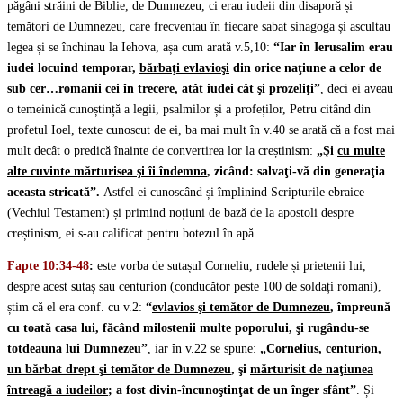
păgâni străini de Biblie, de Dumnezeu, ci erau iudeii din disaporă și
temători de Dumnezeu, care frecventau în fiecare sabat sinagoga și ascultau
legea și se închinau la Iehova, așa cum arată v.5,10:
“Iar în Ierusalim erau
iudei locuind temporar,
bărbaţi evlavioşi
din orice naţiune a celor de
sub cer…romanii cei în trecere,
atât iudei cât şi prozeliţi
”
, deci ei aveau
o temeinică cunoștință a legii, psalmilor și a profeților, Petru citând din
profetul Ioel, texte cunoscut de ei, ba mai mult în v.40 se arată că a fost mai
mult decât o predică înainte de convertirea lor la creștinism:
„Şi
cu multe
alte cuvinte mărturisea şi îi îndemna
, zicând: salvaţi-vă din generaţia
aceasta stricată”.
Astfel ei cunoscând și împlinind Scripturile ebraice
(Vechiul Testament) și primind noțiuni de bază de la apostoli despre
creștinism, ei s-au calificat pentru botezul în apă.
Fapte 10:34-48
:
este vorba de sutașul Corneliu, rudele și prietenii lui,
despre acest sutaș sau centurion (conducător peste 100 de soldați romani),
știm că el era conf. cu v.2:
“
evlavios şi temător de Dumnezeu
, împreună
cu toată casa lui, făcând milostenii multe poporului, şi rugându-se
totdeauna lui Dumnezeu”
, iar în v.22 se spune:
„Cornelius, centurion,
un bărbat drept şi temător de Dumnezeu
, şi
mărturisit de naţiunea
întreagă a iudeilor
; a fost divin-încunoştinţat de un înger sfânt”
. Și