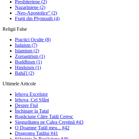
Presbiteriene
(2)
Nazariniene
(2)
„Neo-Apostolice”
(2)
Frații din Plymouth
(4)
Religii False
Practici Oculte
(8)
Iudaism
(7)
Islamism
(2)
Zoroastrism
(1)
Buddhism
(1)
Hinduism
(1)
Bahá'í
(2)
Ultimele Articole
Iehova Excelsior
Iehova, Cel Sfânt
Despre Fiul
Închinare la Tatal
Rugăciune Către Tatăl Ceresc
Singurătatea pe Calea Creştină #43
O Doamne Tatăl meu... #42
Dragostea Tatălui #41
Stăruinţa în Rugăciune #40