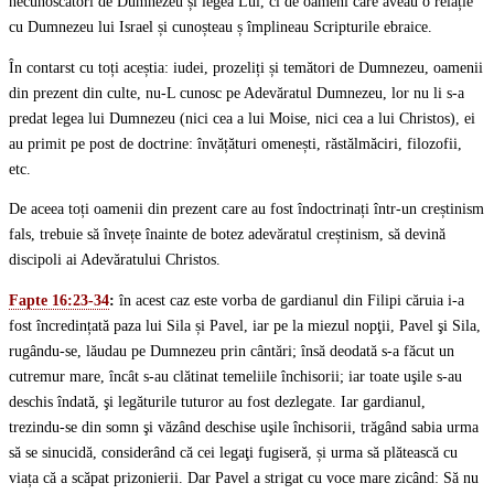
necunoscători de Dumnezeu și legea Lui, ci de oameni care aveau o relație
cu Dumnezeu lui Israel și cunoșteau ș împlineau Scripturile ebraice.
În contarst cu toți aceștia: iudei, prozeliți și temători de Dumnezeu, oamenii
din prezent din culte, nu-L cunosc pe Adevăratul Dumnezeu, lor nu li s-a
predat legea lui Dumnezeu (nici cea a lui Moise, nici cea a lui Christos), ei
au primit pe post de doctrine: învățături omenești, răstălmăciri, filozofii,
etc.
De aceea toți oamenii din prezent care au fost îndoctrinați într-un creștinism
fals, trebuie să învețe înainte de botez adevăratul creștinism, să devină
discipoli ai Adevăratului Christos.
Fapte 16:23-34
:
în acest caz este vorba de gardianul din Filipi căruia i-a
fost încredințată paza lui Sila și Pavel, iar pe la miezul nopţii, Pavel şi Sila,
rugându-se, lăudau pe Dumnezeu prin cântări; însă deodată s-a făcut un
cutremur mare, încât s-au clătinat temeliile închisorii; iar toate uşile s-au
deschis îndată, şi legăturile tuturor au fost dezlegate. Iar gardianul,
trezindu-se din somn şi văzând deschise uşile închisorii, trăgând sabia urma
să se sinucidă, considerând că cei legaţi fugiseră, și urma să plătească cu
viața că a scăpat prizonierii. Dar Pavel a strigat cu voce mare zicând: Să nu