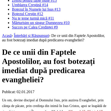
Zeloşi pentru fapte bune #15
Umblarea Creştină #14
Botezul în Numele lui Isus #13
Botezul Creştin #12
Nu te teme turmă mică #11
Mărturisim un singur Dumnezeu #10
Succes pe Calea Credinței #9
Acasă
›
Întrebări şi Răspunsuri
›
De ce unii din Faptele Apostolilor,
au fost botezați imediat după predicarea evangheliei?
De ce unii din Faptele
Apostolilor, au fost botezați
imediat după predicarea
evangheliei?
Publicat: 02.01.2017
Un om, devine discipol al Domnului Isus, prin auzirea Evangheliei, prin
căinţa de păcate, prin credinţa din inimă în Isus Cristos, apoi se leapădă de