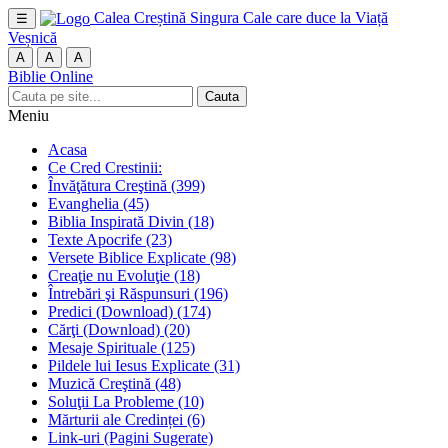
Calea Creștină
Singura Cale care duce la Viață
☰
Veșnică
A
A
A
Biblie Online
Cauta
Meniu
Acasa
Ce Cred Crestinii:
Învăţătura Creştină
(399)
Evanghelia
(45)
Biblia Inspirată Divin
(18)
Texte Apocrife
(23)
Versete Biblice Explicate
(98)
Creaţie nu Evoluţie
(18)
Întrebări şi Răspunsuri
(196)
Predici (Download)
(174)
Cărţi (Download)
(20)
Mesaje Spirituale
(125)
Pildele lui Iesus Explicate
(31)
Muzică Creştină
(48)
Soluţii La Probleme
(10)
Mărturii ale Credinței
(6)
Link-uri (Pagini Sugerate)