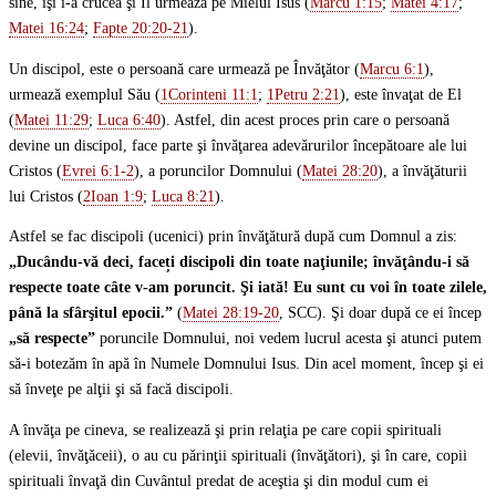
sine, îşi i-a crucea şi Îl urmează pe Mielul Isus (
Marcu 1:15
;
Matei 4:17
;
Matei 16:24
;
Fapte 20:20-21
).
Un discipol, este o persoană care urmează pe Învăţător (
Marcu 6:1
),
urmează exemplul Său (
1Corinteni 11:1
;
1Petru 2:21
), este învaţat de El
(
Matei 11:29
;
Luca 6:40
). Astfel, din acest proces prin care o persoană
devine un discipol, face parte şi învăţarea adevărurilor începătoare ale lui
Cristos (
Evrei 6:1-2
), a poruncilor Domnului (
Matei 28:20
), a învăţăturii
lui Cristos (
2Ioan 1:9
;
Luca 8:21
).
Astfel se fac discipoli (ucenici) prin învăţătură după cum Domnul a zis:
„Ducându-vă deci, faceți discipoli din toate naţiunile; învăţându-i să
respecte toate câte v-am poruncit. Şi iată! Eu sunt cu voi în toate zilele,
până la sfârşitul epocii.”
(
Matei 28:19-20
, SCC). Şi doar după ce ei încep
„să respecte”
poruncile Domnului, noi vedem lucrul acesta şi atunci putem
să-i botezăm în apă în Numele Domnului Isus. Din acel moment, încep şi ei
să înveţe pe alţii şi să facă discipoli.
A învăţa pe cineva, se realizează şi prin relaţia pe care copii spirituali
(elevii, învăţăceii), o au cu părinţii spirituali (învăţători), şi în care, copii
spirituali învaţă din Cuvântul predat de aceştia şi din modul cum ei