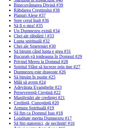
Binecuvântarea Divină #39
Răbdarea Creştinului #38
Planuri Alese #37
Spre cerul înalt #36
Să fi o stea! #35
Un Dumnezeu există #34
Chei ale răbdării ! #33
Lupta spirituală #32
Chei ale Smereniei #30
Să biruim când lupta e grea #31
Bucuraţi-vă totdeauna în Domnul #29
Privind Mereu la Domnul #28
Spiritul Sfânt să lucreze prin tine #27
Dumnezeu este dragoste #26
Să biruim în pustie #25
Milă să avem #24
Adevărata Evanghelie #23
Perseverență Creștină #22
Manifestări ale credinței #21
Credință, Cunoștință #20
Armura Spirituală #19
Să fim ca Domnul Isus #18
Loialitate merita Dumnezeu #17
Să fim statornici‚ de neclintit! #16