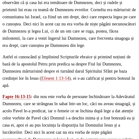
observăm că și casa lui era temătoare de Dumnezeu, deci și rudele și
prietenii lui erau cu teamă de Dumnezeu evreilor. Corneliu era mărturisit de
comunitatea lui Israel, ca fiind un om drept, deci care respecta legea pe care
o cunoștea. Deci nici în acest caz nu era vorba de niște păgâni necunoscători
de Dumnezeu și legea Lui, ci de un om care se ruga, postea, făcea
milostenii, la care a venit îngerul lui Dumnezeu, care frecventa sinagoga și
era drept, care cunoștea pe Dumnezeu din lege.
Astfel ei cunoscând și împlinind Scripturile ebraice și primind noțiuni de
bază de la apostolul Petru prin predica sa despre Fiul lui Dumnezeu,
Dumnezeu mărturisind despre ei turnând darul Spiritului Sfânt pe baza
credinței lor în Iesus (
Efeseni 1:13-14
), ei s-au calificat și pentru botezul în
apă.
Fapte 16:13-15
:
din nou este vorba de persoane închinătoare la Adevăratul
Dumnezeu, care se strângeau în sabat într-un loc, căci nu aveau sinagogă, și
acolo Pavel le-a predicat, iar o femeie ce se închina după lege a dat atenție
celor vorbite de Pavel căci Domnul i-a deschis inima și a fost botezată ea și
casa ei, apoi ei au pus locuința la dispoziția lui Domnului Iesus și a
lucrătorilor. Deci nici în acest caz nu era vorba de niște păgâni