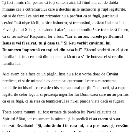
îţi faci nimic rău, pentru că toţi suntem aici. El fiind marcat de dubla
minune cea a cutremurului care a deschis ușile închisorii și rupt legăturile,
cât și de faptul că nici un prizonier nu a profitat ca să fugă, gardianul
cerând însă nişte făclii, a sărit înăuntru; şi tremurând, a căzut înaintea lui
Pavel şi a lui Sila; şi aducându-i afară, a zis: domnilor! Ce trebuie să fac eu,
ca să fiu salvat? Răspunsul lor a fost:
“Iar ei au zis: „crede pe Domnul
Iesus şi vei fi salvat, tu şi casa ta.” Şi i-au vorbit cuvântul lui
Dumnezeu împreună cu toţi cei din casa lui”
. Efectul vorbirii cu el și cu
familia lui, în aceea oră din noapte , a făcut ca să fie botezat el și cei din
familia lui.
Aici avem de a face cu un păgân, însă nu a fost vorba doar de Cuvânt
predicat; ci și de miracole evidente ca: cutremurul care a cutremurat
temeliile închisorii, care a deschis supranatural porțile închisorii, și a rupt
legăturile celor legați, și prezența îngerilor lui Dumnezeu care nu au permis
ca ei să fugă, ci să stea ca temnicierul să nu-și piardă viața dacă ei fugeau.
Toate aceste minuni, au fost urmate de predica lui Pavel călăuzită de
Spiritul Sfânt, iar ca urmare la minuni și la predică ei au crezut și s-au
botezat. Rezultatul:
“Şi, aducându-i în casa lui, le-a pus masa şi, crezând