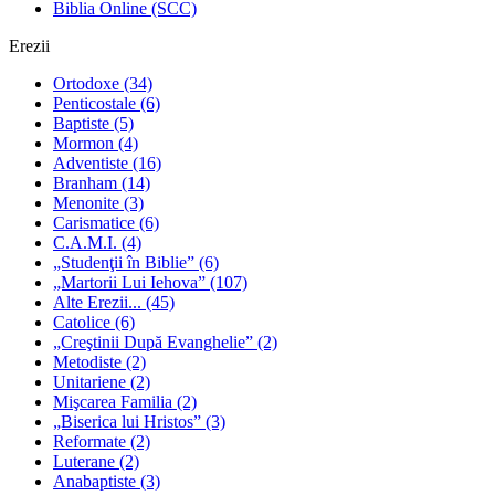
Biblia Online (SCC)
Erezii
Ortodoxe
(34)
Penticostale
(6)
Baptiste
(5)
Mormon
(4)
Adventiste
(16)
Branham
(14)
Menonite
(3)
Carismatice
(6)
C.A.M.I.
(4)
„Studenţii în Biblie”
(6)
„Martorii Lui Iehova”
(107)
Alte Erezii...
(45)
Catolice
(6)
„Creştinii După Evanghelie”
(2)
Metodiste
(2)
Unitariene
(2)
Mişcarea Familia
(2)
„Biserica lui Hristos”
(3)
Reformate
(2)
Luterane
(2)
Anabaptiste
(3)