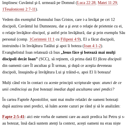
împlinesc Cuvântul şi-L urmează pe Domnul (
Luca 22:28
;
Matei 11:29
;
1Tesaloniceni 2:7-11
).
Vedem din exemplul Domnului Isus Cristos, care i-a învăţat pe cei 12
discipoli, Cuvântul lui Dumnezeu, dar a şi avut o relaţie de prietenie cu ei,
o relaţie învăţător-discipol, şi astfel prin învăţătură, dar şi prin exemplu Său
personal (comp.
1Corinteni 11:1
cu
Filipeni 4:9
), El a făcut discipoli,
instruindu-i în învăţătura Tatălui şi apoi îi boteza (
Ioan 4:1-2
).
Evanghelistul Ioan relatează că Isus
„Iesus făce şi botează mai mulţi
discipoli decât Ioan”
(SCC), să reţinem, că prima dată El
făcea discipoli
din oamenii care Îl ascultau şi Îl urmau, şi după ce aceştia deveneau
discipoli, însuşindu-şi învăţătura Lui şi trăind-o, apoi El îi boteaza!
Mulți când vin în contact cu aceste principii scripturale spun:
atunci
de ce
unii credincioși au fost botezați imediat după ascultarea unei predici?
În cartea Faptele Apostolilor, sunt mai multe relatări de oameni botezați
după auzirea unei predici, să luăm aceste cazuri pe rând și să le analizăm:
Fapte 2:5-41
:
aici este vorba de oameni care au auzit predica lui Petru și s-
au botezat, însă dacă suntem atenți la context, acești oameni nu erau niște