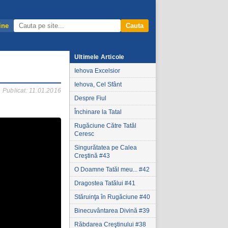
ine
Cauta
Ultimele Articole
Iehova Excelsior
Iehova, Cel Sfânt
Publicat: 11.01.2016
Despre Fiul
Închinare la Tatal
Rugăciune Către Tatăl
Ceresc
Singurătatea pe Calea
Creştină #43
O Doamne Tatăl meu... #42
Dragostea Tatălui #41
Stăruinţa în Rugăciune #40
Binecuvântarea Divină #39
Răbdarea Creştinului #38