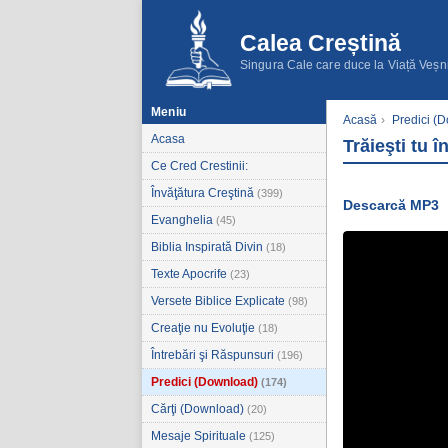
Calea Creștină
Singura Cale care duce la Viață Veșn
Meniu
Acasă
›
Predici (
Acasa
Trăieşti tu 
Ce Cred Crestinii:
Învăţătura Creştină
(399)
Descarcă MP3
Evanghelia
(45)
Biblia Inspirată Divin
(18)
Texte Apocrife
(23)
Versete Biblice Explicate
(98)
Creaţie nu Evoluţie
(18)
Întrebări şi Răspunsuri
(196)
Predici (Download)
(174)
Cărţi (Download)
(20)
Mesaje Spirituale
(125)