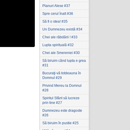
Planuri Alese #37
Spre cerul înalt #36
Să fi o stea! #35
Un Dumnezeu există #34
Chei ale răbdării ! #33
Lupta spirituală #32
Chei ale Smereniei #30
Să biruim când lupta e grea
#31
Bucuraţi-vă totdeauna în
Domnul #29
Privind Mereu la Domnul
#28
Spiritul Sfânt să lucreze
prin tine #27
Dumnezeu este dragoste
#26
Să biruim în pustie #25