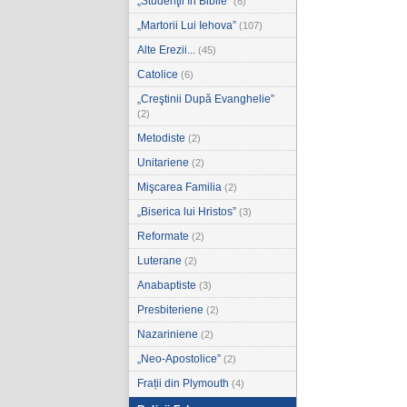
„Studenţii în Biblie”
(6)
„Martorii Lui Iehova”
(107)
Alte Erezii...
(45)
Catolice
(6)
„Creştinii După Evanghelie”
(2)
Metodiste
(2)
Unitariene
(2)
Mişcarea Familia
(2)
„Biserica lui Hristos”
(3)
Reformate
(2)
Luterane
(2)
Anabaptiste
(3)
Presbiteriene
(2)
Nazariniene
(2)
„Neo-Apostolice”
(2)
Frații din Plymouth
(4)