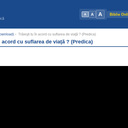
A
A
Biblie Onl
A
ică
Download)
›
Trăieşti tu în acord cu suflarea de viaţă ? (Predica)
în acord cu suflarea de viaţă ? (Predica)