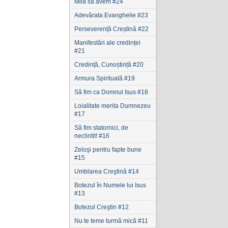
Milă să avem #24
Adevărata Evanghelie #23
Perseverență Creștină #22
Manifestări ale credinței
#21
Credință, Cunoștință #20
Armura Spirituală #19
Să fim ca Domnul Isus #18
Loialitate merita Dumnezeu
#17
Să fim statornici‚ de
neclintit! #16
Zeloşi pentru fapte bune
#15
Umblarea Creştină #14
Botezul în Numele lui Isus
#13
Botezul Creştin #12
Nu te teme turmă mică #11