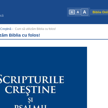
A
A
Biblie Onl
A
ică
 Creştină
›
Cum să utilizăm Biblia cu folos!
zăm Biblia cu folos!