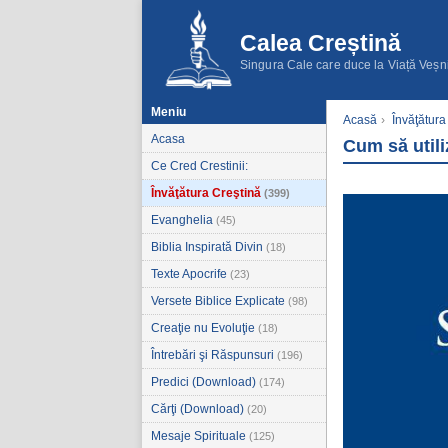
Calea Creștină
Singura Cale care duce la Viață Veșn
Meniu
Acasă
›
Învăţătura
Acasa
Cum să utili
Ce Cred Crestinii:
Învăţătura Creştină
(399)
Evanghelia
(45)
Biblia Inspirată Divin
(18)
Texte Apocrife
(23)
Versete Biblice Explicate
(98)
Creaţie nu Evoluţie
(18)
Întrebări şi Răspunsuri
(196)
Predici (Download)
(174)
Cărţi (Download)
(20)
Mesaje Spirituale
(125)