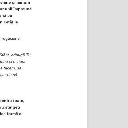
semne şi minuni
 iar unii împreună
eună cu
n cetăţile
de rugăciune
l Sfânt, adaugă Tu
emne şi minuni
să facem, să
eşte-ne să
pentru toate;
Nu stingeţi
rice formă a