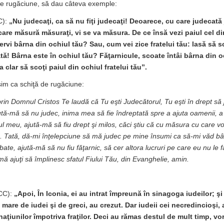
ă de rugăciune, să dau câteva exemple:
C):
„Nu judecaţi, ca să nu fiţi judecaţi! Deoarece, cu care judecată j
 care măsură măsuraţi, vi se va măsura. De ce însă vezi paiul cel din
ervi bârna din ochiul tău? Sau, cum vei zice fratelui tău: lasă să s
ată! Bârna este în ochiul tău? Făţarnicule, scoate întâi bârna din oc
 clar să scoţi paiul din ochiul fratelui tău”.
osim ca schiţă de rugăciune:
prin Domnul Cristos Te laudă că Tu eşti Judecătorul, Tu eşti în drept să j
jută-mă să nu judec, inima mea să fie îndreptată spre a ajuta oamenii, 
 meu, ajută-mă să fiu drept şi milos, căci ştiu că cu măsura cu care 
 Tată, dă-mi înţelepciune să mă judec pe mine însumi ca să-mi văd bâr
ate, ajută-mă să nu fiu făţarnic, să cer altora lucruri pe care eu nu le 
mă ajuţi să împlinesc sfatul Fiului Tău, din Evanghelie, amin.
CC):
„Apoi, În Iconia, ei au intrat împreună în sinagoga iudeilor; şi
mare de iudei şi de greci, au crezut. Dar iudeii cei necredincioşi, 
 naţiunilor împotriva fraţilor. Deci au rămas destul de mult timp, v