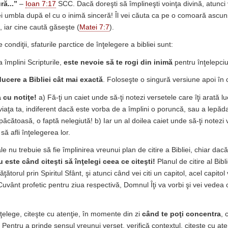
ră...”
–
Ioan 7:17
SCC. Dacă doreşti să împlineşti voinţa divină, atunci
ei umbla după el cu o inimă sinceră! Îl vei căuta ca pe o comoară ascu
), iar cine caută găseşte (
Matei 7:7
).
condiţii, sfaturile parctice de înţelegere a bibliei sunt:
 împlini Scripturile,
este nevoie să te rogi
din inimă
pentru înţelepci
ducere a Bibliei cât mai exactă
. Foloseşte o singură versiune apoi în ci
a cu notiţe!
a) Fă-ţi un caiet unde să-ţi notezi versetele care îţi arată lu
viaţa ta, indiferent dacă este vorba de a împlini o poruncă, sau a lepăd
 păcătoasă, o faptă nelegiută! b) Iar un al doilea caiet unde să-ţi notezi 
să afli înţelegerea lor.
tale nu trebuie să fie împlinirea vreunui plan de citire a Bibliei, chiar dac
 este când citeşti să înţelegi ceea ce citeşti!
Planul de citire al Bibli
ătorul prin Spiritul Sfânt, şi atunci când vei citi un capitol, acel capitol 
 Cuvânt profetic pentru ziua respectivă, Domnul Îţi va vorbi şi vei vedea 
nţelege, citeşte cu atenţie, în momente din zi
când te poţi concentra
, 
 Pentru a prinde sensul vreunui verset, verifică contextul, citeşte cu ate