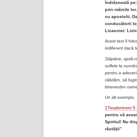
îndrăzneală pe:
prin mâinile lor
cu apostolii. Da
conducătorii lor
Licaoniei: Listr
Acest text îl fol
indiferent dacă te
Stăpâne, ajută-n
suflete la număr
pentru a adeveri
răbdăm, să fugim
binevestim oamen
Un alt exemplu:
1Tesaloniceni 5
pentru că aceas
Spiritul! Nu dis
răutăţii”
.