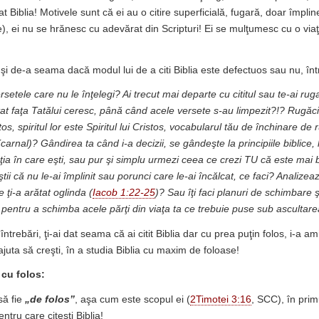
at Biblia! Motivele sunt că ei au o citire superficială, fugară, doar împli
e), ei nu se hrănesc cu adevărat din Scripturi! Ei se mulţumesc cu o viaţ
i de-a seama dacă modul lui de a citi Biblia este defectuos sau nu, în
rsetele care nu le înţelegi? Ai trecut mai departe cu cititul sau te-ai ruga
tat faţa Tatălui ceresc, până când acele versete s-au limpezit?!? Rugăciu
tos, spiritul lor este Spiritul lui Cristos, vocabularul tău de închinare d
 (carnal)? Gândirea ta când i-a decizii, se gândeşte la principiile biblice,
aţia în care eşti, sau pur şi simplu urmezi ceea ce crezi TU că este mai
tii că nu le-ai împlinit sau porunci care le-ai încălcat, ce faci? Analize
 ţi-a arătat oglinda (
Iacob 1:22-25
)? Sau îţi faci planuri de schimbare şi
 pentru a schimba acele părţi din viaţa ta ce trebuie puse sub asculta
ntrebări, ţi-ai dat seama că ai citit Biblia dar cu prea puţin folos, i-a a
 ajuta să creşti, în a studia Biblia cu maxim de foloase!
i cu folos:
să fie
„de folos”
, aşa cum este scopul ei (
2Timotei 3:16
, SCC), în prim
ntru care citeşti Biblia!