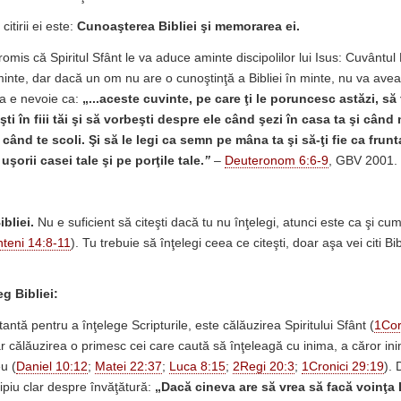
citirii ei este:
Cunoaşterea Bibliei şi memorarea ei.
mis că Spiritul Sfânt le va aduce aminte discipolilor lui Isus: Cuvântul 
minte, dar dacă un om nu are o cunoştinţă a Bibliei în minte, nu va ave
a e nevoie ca:
„...aceste cuvinte, pe care ţi le poruncesc astăzi, să f
eşti în fiii tăi şi să vorbeşti despre ele când şezi în casa ta şi cân
 când te scoli. Şi să le legi ca semn pe mâna ta şi să-ţi fie ca frunta
 uşorii casei tale şi pe porţile tale.
”
–
Deuteronom 6:6-9
, GBV 2001.
ibliei.
Nu e suficient să citeşti dacă tu nu înţelegi, atunci este ca şi cu
nteni 14:8-11
). Tu trebuie să înţelegi ceea ce citeşti, doar aşa vei citi Bib
eg Bibliei:
antă pentru a înţelege Scripturile, este călăuzirea Spiritului Sfânt (
1Cor
Iar călăuzirea o primesc cei care caută să înţeleagă cu inima, a căror in
u (
Daniel 10:12
;
Matei 22:37
;
Luca 8:15
;
2Regi 20:3
;
1Cronici 29:19
).
cipiu clar despre învăţătură:
„Dacă cineva are să vrea să facă voinţa