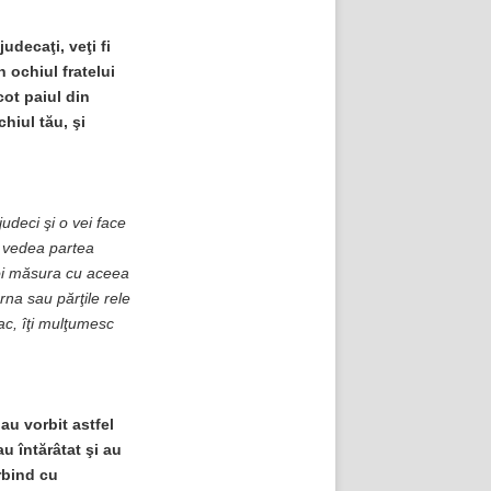
udecaţi, veţi fi
 ochiul fratelui
cot paiul din
hiul tău, şi
udeci şi o vei face
a vedea partea
voi măsura cu aceea
na sau părţile rele
fac, îţi mulţumesc
 au vorbit astfel
au întărâtat şi au
orbind cu