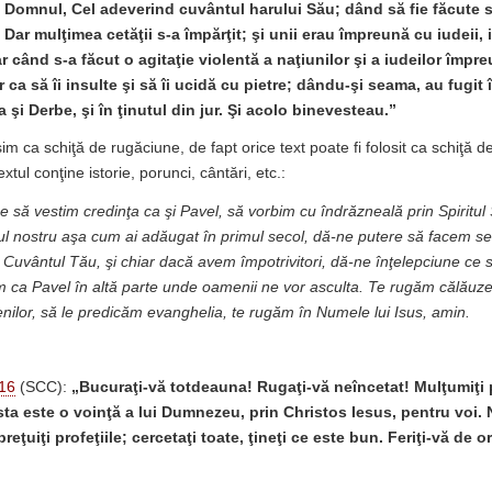
 Domnul, Cel adeverind cuvântul harului Său; dând să fie făcute 
. Dar mulţimea cetăţii s-a împărţit; şi unii erau împreună cu iudeii,
r când s-a făcut o agitaţie violentă a naţiunilor şi a iudeilor împr
 ca să îi insulte şi să îi ucidă cu pietre; dându-şi seama, au fugit î
a şi Derbe, şi în ţinutul din jur. Şi acolo binevesteau.”
osim ca schiţă de rugăciune, de fapt orice text poate fi folosit ca schiţă 
xtul conţine istorie, porunci, cântări, etc.:
e să vestim credinţa ca şi Pavel, să vorbim cu îndrăzneală prin Spiritu
ul nostru aşa cum ai adăugat în primul secol, dă-ne putere să facem s
 Cuvântul Tău, şi chiar dacă avem împotrivitori, dă-ne înţelepciune ce 
 ca Pavel în altă parte unde oamenii ne vor asculta. Te rugăm călăuz
ilor, să le predicăm evanghelia, te rugăm în Numele lui Isus, amin.
:16
(SCC):
„Bucuraţi-vă totdeauna! Rugaţi-vă neîncetat! Mulţumiţi 
ta este o voinţă a lui Dumnezeu, prin Christos Iesus, pentru voi. 
preţuiţi profeţiile; cercetaţi toate, ţineţi ce este bun. Feriţi-vă de o