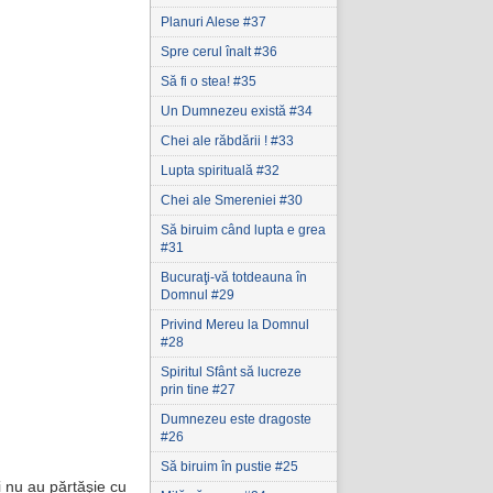
Planuri Alese #37
Spre cerul înalt #36
Să fi o stea! #35
Un Dumnezeu există #34
Chei ale răbdării ! #33
Lupta spirituală #32
Chei ale Smereniei #30
Să biruim când lupta e grea
#31
Bucuraţi-vă totdeauna în
Domnul #29
Privind Mereu la Domnul
#28
Spiritul Sfânt să lucreze
prin tine #27
Dumnezeu este dragoste
#26
Să biruim în pustie #25
ei nu au părtăşie cu