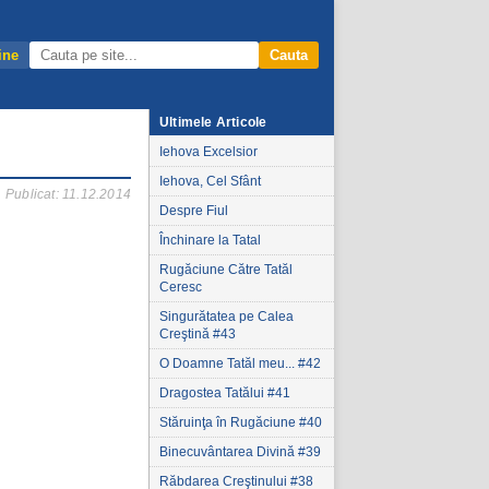
ine
Cauta
Ultimele Articole
Iehova Excelsior
Iehova, Cel Sfânt
Publicat: 11.12.2014
Despre Fiul
Închinare la Tatal
Rugăciune Către Tatăl
Ceresc
Singurătatea pe Calea
Creştină #43
O Doamne Tatăl meu... #42
Dragostea Tatălui #41
Stăruinţa în Rugăciune #40
Binecuvântarea Divină #39
Răbdarea Creştinului #38