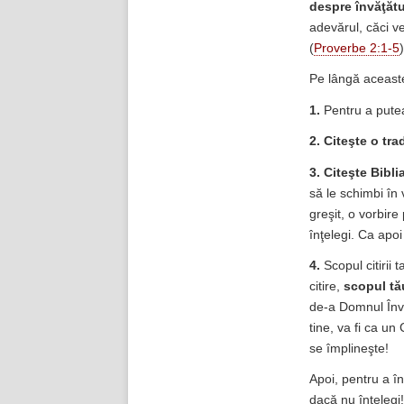
despre învăţătu
adevărul, căci v
(
Proverbe 2:1-5
Pe lângă aceaste 
1.
Pentru a putea
2.
Citeşte o tra
3. Citeşte Bibli
să le schimbi în 
greşit, o vorbire
înţelegi. Ca apoi 
4.
Scopul citirii 
citire,
scopul tău
de-a Domnul Învăţ
tine, va fi ca un
se împlineşte!
Apoi, pentru a î
dacă nu înţelegi!