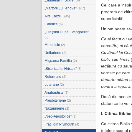
„Studenţii în Biblie”
(6)
Cel care a inspir
„Martorii Lui Iehova”
(107)
program de citir
Alte Erezii...
(45)
superficială!
Catolice
(6)
Un om poate să-ş
„Creştinii După Evanghelie”
(2)
Ce ai făcut cu ve
Metodiste
(2)
cercetări, ai cău
Cuvântul lui Cris
Unitariene
(2)
biblic sau firesc
Mişcarea Familia
(2)
legătură cu situ
„Biserica lui Hristos”
(3)
vereste pe care ş
Reformate
(2)
departe uitând ce
Luterane
(2)
pentru a repara,
Anabaptiste
(3)
Dacă din aceste î
Presbiteriene
(2)
sfaturi ce te vor
Nazariniene
(2)
I. Citirea Biblie
„Neo-Apostolice”
(2)
Ca citirea Biblia 
Frații din Plymouth
(4)
înţelegi scopul pe