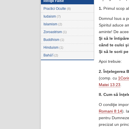
Religii False
1.
Primul scop al 
Practici Oculte
(8)
Iudaism
(7)
Domnul Isus a pro
Islamism
(2)
Spiritul aduce a
aminte! De acee
Zoroastrism
(1)
Şi să le întipăr
Buddhism
(1)
când te culci şi
Hinduism
(1)
Şi să le scrii pe
Bahá'í
(2)
Apoi trebuie:
2.
Înţelegerea B
(comp. cu
1Cori
Matei 13:23
.
II. Cum să înţel
O condiţie import
Romani 8:14
). 
pentru Dumneze
precizat un prin