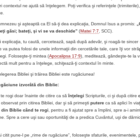
i contextul ne ajută să înţelegem. Poţi verifica şi referinţele (trimiterile)
te.
mnezeu şi aşteaptă ca El să-ţi dea explicaţia, Domnul Isus a promis:
„
veţi găsi; bateţi, şi vi se va deschide”
(
Matei 7:7
, SCC).
ţi explicaţia, tu caută, cercetează, sapă după adevăr, şi roagă-te sincer
e va putea folosi de unele informaţii din cercetările tale, care îţi vor str
legi. Foloseşte-ţi mintea (
Apocalipsa 17:9
), meditează, gândeşte-te la v
lectă mult pentru a înţelege, schiţează-ţi contextul în minte.
elegerea Bibliei şi trăirea Bibliei este rugăciunea!
rugăciune izvorâtă din Biblie:
te rogi doar înainte de citire ca să
înţelegi
Scripturile, ci şi după citire
 observat prin citirea Bibliei, dar şi să primeşti
putere
ca să aplici în viaţ
 din Biblie când te rogi
, pentru a fi ajutat spre a împlini, spre a-i amint
ne. Spre a cere uşi sau oportunităţi de a predica Cuvântul, uşi de dărnic
ai citit pune-l pe „rime de rugăciune”, foloseşte sfaturile, evenimentele, pr