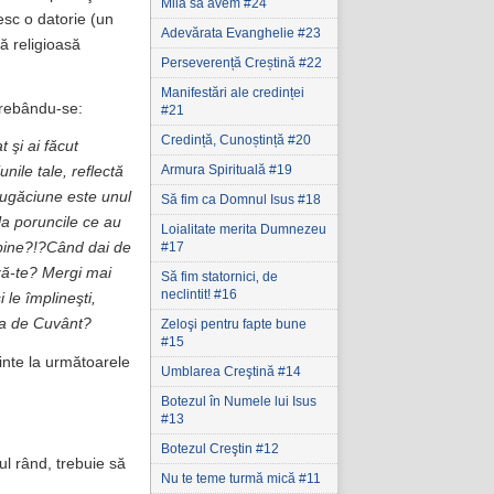
Milă să avem #24
nesc o datorie (un
Adevărata Evanghelie #23
ă religioasă
Perseverență Creștină #22
Manifestări ale credinței
trebându-se:
#21
Credință, Cunoștință #20
t şi ai făcut
Armura Spirituală #19
nile tale, reflectă
e rugăciune este unul
Să fim ca Domnul Isus #18
 la poruncile ce au
Loialitate merita Dumnezeu
#17
 bine?!?Când dai de
ază-te? Mergi mai
Să fim statornici‚ de
neclintit! #16
 le împlineşti,
rea de Cuvânt?
Zeloşi pentru fapte bune
#15
minte la următoarele
Umblarea Creştină #14
Botezul în Numele lui Isus
#13
Botezul Creştin #12
ul rând, trebuie să
Nu te teme turmă mică #11