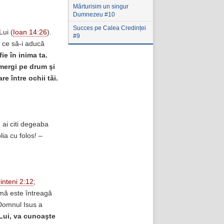
Mărturisim un singur
Dumnezeu #10
Succes pe Calea Credinței
Lui (
Ioan 14:26
).
#9
a ce să-i aducă
ie în inima ta.
d mergi pe drum şi
re între ochii tăi.
m ai citi degeaba
lia cu folos! –
inteni 2:12
;
imă este întreagă
 Domnul Isus a
 Lui, va cunoaşte