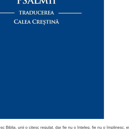
sc Biblia, unii o citesc regulat, dar fie nu o înţeleg, fie nu o împlinesc, 