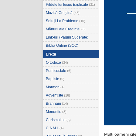
Pildele lui Iesus Explicate
(31)
Muzică Creştină
(48)
Soluţii La Probleme
(10)
Mărturii ale Credinței
(6)
Link-uri (Pagini Sugerate)
Biblia Online (SCC)
Erezii
Ortodoxe
(34)
Penticostale
(6)
Baptiste
(5)
Mormon
(4)
Adventiste
(16)
Branham
(14)
Menonite
(3)
Carismatice
(6)
C.A.M.I.
(4)
Mulţi oameni cite