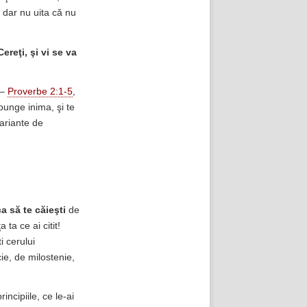
, dar nu uita că nu
Cereţi, şi vi se va
 –
Proverbe 2:1-5
,
ăpunge inima, şi te
ariante de
ca să te căieşti
de
a ta ce ai citit!
i cerului
ie, de milostenie,
incipiile, ce le-ai