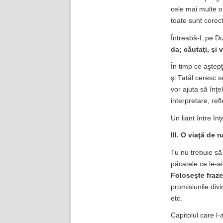
cele mai multe or
toate sunt corec
Întreabă-L pe Du
da; căutaţi, şi 
În timp ce aştep
şi Tatăl ceresc s
vor ajuta să înţe
interpretare, ref
Un liant între înţ
III. O viaţă de 
Tu nu trebuie să 
păcatele ce le-ai
Foloseşte fraze
promisiunile divi
etc.
Capitolul care l-