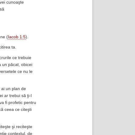
 vei cunoaşte
nsă
une (
Iacob 1:5
).
tirea ta.
crurile ce trebuie
a un păcat, obicei
versetele ce nu le
ă ai un plan de
ei ar trebui să ţi-l
va fi profetic pentru
că ceea ce citeşti
citeşte şi reciteşte
nţie contextul, de