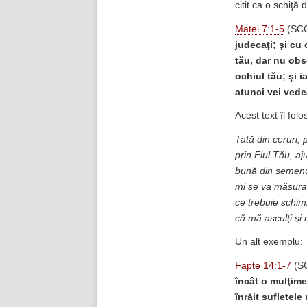
citit ca o schiţ
Matei 7:1-5
(SC
judecaţi; şi cu
tău, dar nu obs
ochiul tău; şi i
atunci vei vedea
Acest text îl fol
Tată din ceruri, 
prin Fiul Tău, a
bună din semenul
mi se va măsura.
ce trebuie schimb
că mă asculţi şi 
Un alt exemplu:
Fapte 14:1-7
(S
încât o mulţime 
înrăit sufletele