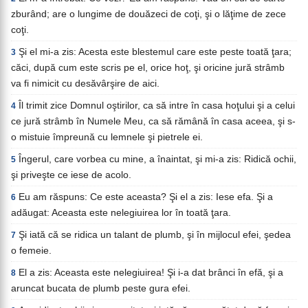
zburând; are o lungime de douăzeci de coţi, şi o lăţime de zece
coţi.
Şi el mi-a zis: Acesta este blestemul care este peste toată ţara;
3
căci, după cum este scris pe el, orice hoţ, şi oricine jură strâmb
va fi nimicit cu desăvârşire de aici.
Îl trimit zice Domnul oştirilor, ca să intre în casa hoţului şi a celui
4
ce jură strâmb în Numele Meu, ca să rămână în casa aceea, şi s-
o mistuie împreună cu lemnele şi pietrele ei.
Îngerul, care vorbea cu mine, a înaintat, şi mi-a zis: Ridică ochii,
5
şi priveşte ce iese de acolo.
Eu am răspuns: Ce este aceasta? Şi el a zis: Iese efa. Şi a
6
adăugat: Aceasta este nelegiuirea lor în toată ţara.
Şi iată că se ridica un talant de plumb, şi în mijlocul efei, şedea
7
o femeie.
El a zis: Aceasta este nelegiuirea! Şi i-a dat brânci în efă, şi a
8
aruncat bucata de plumb peste gura efei.