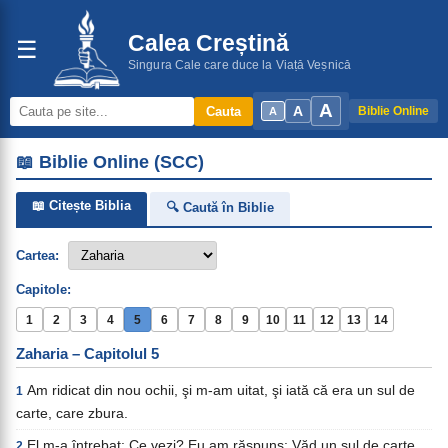
Calea Creștină
☰
Singura Cale care duce la Viață Veșnică
A
A
Cauta
Biblie Online
A
📖 Biblie Online (SCC)
📖 Citește Biblia
🔍 Caută în Biblie
Cartea:
Capitole:
1
2
3
4
5
6
7
8
9
10
11
12
13
14
Zaharia – Capitolul 5
Am ridicat din nou ochii, şi m-am uitat, şi iată că era un sul de
1
carte, care zbura.
El m-a întrebat: Ce vezi? Eu am răspuns: Văd un sul de carte
2