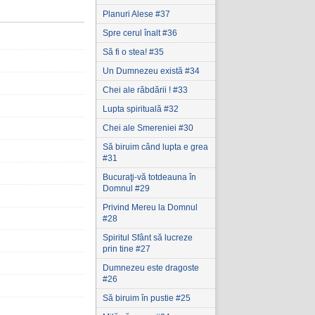
Planuri Alese #37
Spre cerul înalt #36
Să fi o stea! #35
Un Dumnezeu există #34
Chei ale răbdării ! #33
Lupta spirituală #32
Chei ale Smereniei #30
Să biruim când lupta e grea
#31
Bucuraţi-vă totdeauna în
Domnul #29
Privind Mereu la Domnul
#28
Spiritul Sfânt să lucreze
prin tine #27
Dumnezeu este dragoste
#26
Să biruim în pustie #25