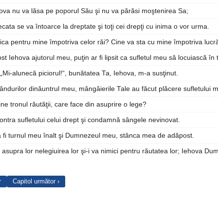
ova nu va lăsa pe poporul Său şi nu va părăsi moştenirea Sa;
cata se va întoarce la dreptate şi toţi cei drepţi cu inima o vor urma.
ica pentru mine împotriva celor răi? Cine va sta cu mine împotriva lucrăt
ost Iehova ajutorul meu, puţin ar fi lipsit ca sufletul meu să locuiască în 
„Mi-alunecă piciorul!“, bunătatea Ta, Iehova, m-a susţinut.
ândurilor dinăuntrul meu, mângâierile Tale au făcut plăcere sufletului 
Tine tronul răutăţii, care face din asuprire o lege?
contra sufletului celui drept şi condamnă sângele nevinovat.
 fi turnul meu înalt şi Dumnezeul meu, stânca mea de adăpost.
 asupra lor nelegiuirea lor şi-i va nimici pentru răutatea lor; Iehova Du
r
Capitol următor ›