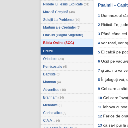
Pildele lui Iesus Explicate
(31)
Psalmii – Capit
Muzică Creştină
(48)
Dumnezeul răzb
1
Soluţii La Probleme
(10)
Ridică-Te, jud
2
Mărturii ale Credinței
(6)
Până când cei 
3
Link-uri (Pagini Sugerate)
Biblia Online (SCC)
vor rosti, vor 
4
Erezii
Ei calcă pe po
5
Ortodoxe
(34)
Ucid pe văduvă
6
Penticostale
(6)
şi zic: nu va v
7
Baptiste
(5)
Înţelegeţi voi, 
8
Mormon
(4)
Cel care a săd
9
Adventiste
(16)
Branham
(14)
Cel care înva
10
Menonite
(3)
Iehova cunoaş
11
Carismatice
(6)
Ferice de omul
12
C.A.M.I.
(4)
ca să-l pui la
13