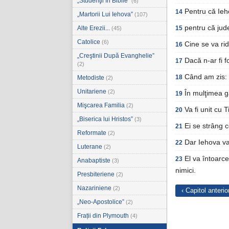
„Studenţii în Biblie”
(6)
Pentru că Ieh
14
„Martorii Lui Iehova”
(107)
pentru că jude
Alte Erezii...
15
(45)
Catolice
(6)
Cine se va rid
16
„Creştinii După Evanghelie”
Dacă n-ar fi f
17
(2)
Când am zis: 
18
Metodiste
(2)
Unitariene
(2)
În mulţimea g
19
Mişcarea Familia
(2)
Va fi unit cu 
20
„Biserica lui Hristos”
(3)
Ei se strâng 
21
Reformate
(2)
Dar Iehova va
22
Luterane
(2)
El va întoarce
23
Anabaptiste
(3)
nimici.
Presbiteriene
(2)
Nazariniene
(2)
‹ Capitol anterio
„Neo-Apostolice”
(2)
Frații din Plymouth
(4)