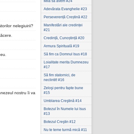
Milă să avem #24
Adevărata Evanghelie #23
Perseverență Creștină #22
Manifestări ale credinței
orilor nelegiuirii?
#21
tăcere.
Credință, Cunoștință #20
Armura Spirituală #19
Să fim ca Domnul Isus #18
meu.
Loialitate merita Dumnezeu
#17
Să fim statornici‚ de
neclintit! #16
Zeloşi pentru fapte bune
mnezeul nostru îi va
#15
Umblarea Creştină #14
Botezul în Numele lui Isus
#13
Botezul Creştin #12
Nu te teme turmă mică #11