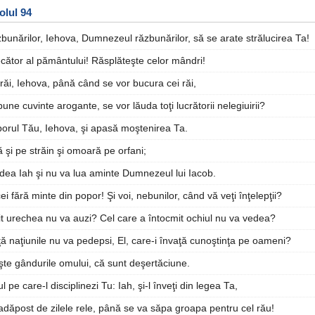
olul 94
unărilor, Iehova, Dumnezeul răzbunărilor, să se arate strălucirea Ta!
ecător al pământului! Răsplăteşte celor mândri!
răi, Iehova, până când se vor bucura cei răi,
spune cuvinte arogante, se vor lăuda toţi lucrătorii nelegiuirii?
porul Tău, Iehova, şi apasă moştenirea Ta.
 şi pe străin şi omoară pe orfani;
edea Iah şi nu va lua aminte Dumnezeul lui Iacob.
cei fără minte din popor! Şi voi, nebunilor, când vă veţi înţelepţii?
it urechea nu va auzi? Cel care a întocmit ochiul nu va vedea?
ţă naţiunile nu va pedepsi, El, care-i învaţă cunoştinţa pe oameni?
te gândurile omului, că sunt deşertăciune.
 pe care-l disciplinezi Tu: Iah, şi-l înveţi din legea Ta,
 adăpost de zilele rele, până se va săpa groapa pentru cel rău!