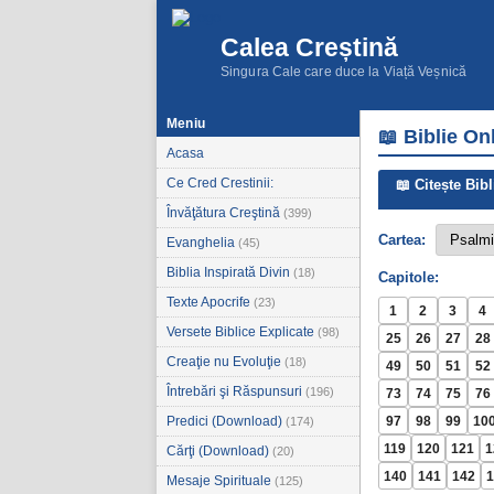
Calea Creștină
Singura Cale care duce la Viață Veșnică
Meniu
📖 Biblie On
Acasa
Ce Cred Crestinii:
📖 Citește Bibl
Învăţătura Creştină
(399)
Cartea:
Evanghelia
(45)
Biblia Inspirată Divin
(18)
Capitole:
Texte Apocrife
(23)
1
2
3
4
Versete Biblice Explicate
(98)
25
26
27
28
Creaţie nu Evoluţie
(18)
49
50
51
52
Întrebări şi Răspunsuri
(196)
73
74
75
76
Predici (Download)
97
98
99
10
(174)
119
120
121
1
Cărţi (Download)
(20)
140
141
142
1
Mesaje Spirituale
(125)