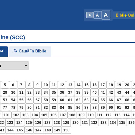
A
A
Biblie Onl
A
line (SCC)
ia
🔍 Caută în Biblie
5
6
7
8
9
10
11
12
13
14
15
16
17
18
19
20
29
30
31
32
33
34
35
36
37
38
39
40
41
42
43
44
53
54
55
56
57
58
59
60
61
62
63
64
65
66
67
68
77
78
79
80
81
82
83
84
85
86
87
88
89
90
91
92
0
101
102
103
104
105
106
107
108
109
110
111
112
113
114
1
22
123
124
125
126
127
128
129
130
131
132
133
134
135
136
43
144
145
146
147
148
149
150