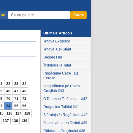
ine
Cauta
Ultimele Articole
Iehova Excelsior
Iehova, Cel Sfânt
Despre Fiul
Închinare la Tatal
Rugăciune Către Tatăl
Ceresc
21
22
23
24
Singurătatea pe Calea
Creştină #43
45
46
47
48
69
70
71
72
O Doamne Tatăl meu... #42
93
94
95
96
Dragostea Tatălui #41
15
116
117
118
Stăruinţa în Rugăciune #40
137
138
139
Binecuvântarea Divină #39
Răbdarea Creştinului #38