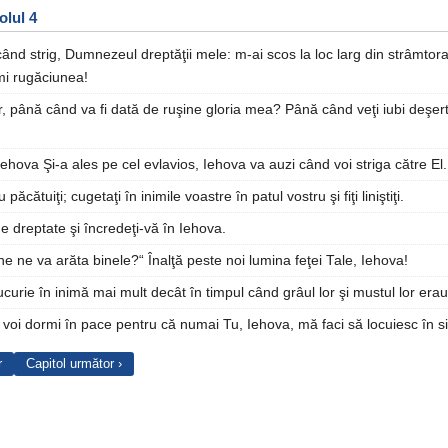
olul 4
nd strig, Dumnezeul dreptăţii mele: m-ai scos la loc larg din strâmtor
mi rugăciunea!
r, până când va fi dată de ruşine gloria mea? Până când veţi iubi deşer
 Iehova Şi-a ales pe cel evlavios, Iehova va auzi când voi striga către El.
 păcătuiţi; cugetaţi în inimile voastre în patul vostru şi fiţi liniştiţi.
de dreptate şi încredeţi-vă în Iehova.
ne ne va arăta binele?“ Înalţă peste noi lumina feţei Tale, Iehova!
curie în inimă mai mult decât în timpul când grâul lor şi mustul lor erau
 voi dormi în pace pentru că numai Tu, Iehova, mă faci să locuiesc în s
r
Capitol următor ›