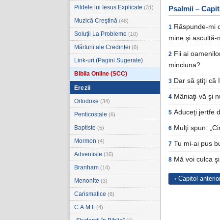
Pildele lui Iesus Explicate
(31)
Psalmii – Capit
Muzică Creştină
(48)
Răspunde-mi câ
1
Soluţii La Probleme
(10)
mine şi ascultă-
Mărturii ale Credinței
(6)
Fii ai oamenilo
2
Link-uri (Pagini Sugerate)
minciuna?
Biblia Online (SCC)
Dar să ştiţi că
3
Erezii
Mâniaţi-vă şi nu
4
Ortodoxe
(34)
Aduceţi jertfe 
5
Penticostale
(6)
Baptiste
Mulţi spun: „Ci
(5)
6
Mormon
(4)
Tu mi-ai pus bu
7
Adventiste
(16)
Mă voi culca şi
8
Branham
(14)
‹ Capitol anterio
Menonite
(3)
Carismatice
(6)
C.A.M.I.
(4)