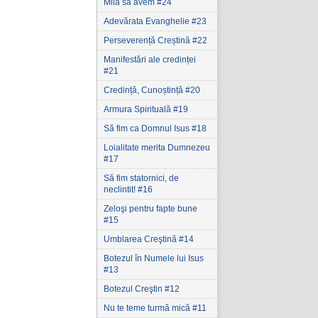
Milă să avem #24
Adevărata Evanghelie #23
Perseverență Creștină #22
Manifestări ale credinței
#21
Credință, Cunoștință #20
Armura Spirituală #19
Să fim ca Domnul Isus #18
Loialitate merita Dumnezeu
#17
Să fim statornici‚ de
neclintit! #16
Zeloşi pentru fapte bune
#15
Umblarea Creştină #14
Botezul în Numele lui Isus
#13
Botezul Creştin #12
Nu te teme turmă mică #11