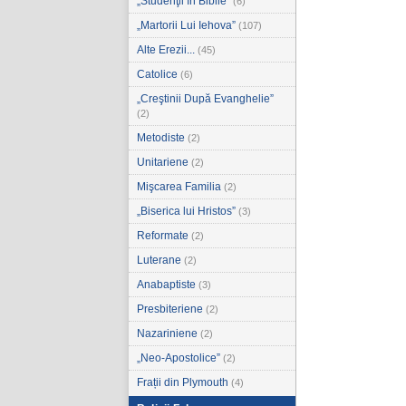
„Studenţii în Biblie”
(6)
„Martorii Lui Iehova”
(107)
Alte Erezii...
(45)
Catolice
(6)
„Creştinii După Evanghelie”
(2)
Metodiste
(2)
Unitariene
(2)
Mişcarea Familia
(2)
„Biserica lui Hristos”
(3)
Reformate
(2)
Luterane
(2)
Anabaptiste
(3)
Presbiteriene
(2)
Nazariniene
(2)
„Neo-Apostolice”
(2)
Frații din Plymouth
(4)