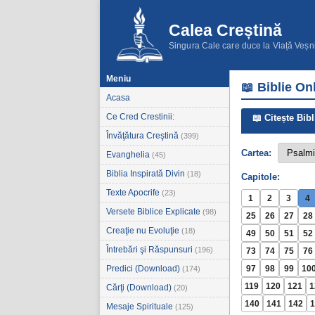
Calea Creștină
Singura Cale care duce la Viață Veșn
Meniu
📖 Biblie On
Acasa
Ce Cred Crestinii:
📖 Citește Bibl
Învăţătura Creştină
(399)
Cartea:
Evanghelia
(45)
Biblia Inspirată Divin
(18)
Capitole:
Texte Apocrife
(23)
1
2
3
4
Versete Biblice Explicate
(98)
25
26
27
28
Creaţie nu Evoluţie
(18)
49
50
51
52
Întrebări şi Răspunsuri
(196)
73
74
75
76
Predici (Download)
97
98
99
10
(174)
119
120
121
1
Cărţi (Download)
(20)
140
141
142
1
Mesaje Spirituale
(125)