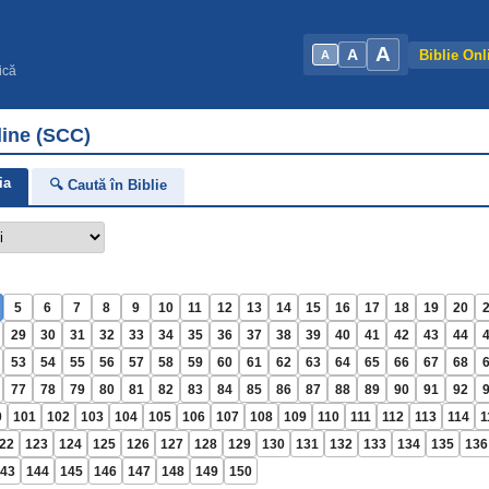
A
A
Biblie Onl
A
ică
line (SCC)
ia
🔍 Caută în Biblie
5
6
7
8
9
10
11
12
13
14
15
16
17
18
19
20
29
30
31
32
33
34
35
36
37
38
39
40
41
42
43
44
53
54
55
56
57
58
59
60
61
62
63
64
65
66
67
68
77
78
79
80
81
82
83
84
85
86
87
88
89
90
91
92
0
101
102
103
104
105
106
107
108
109
110
111
112
113
114
1
22
123
124
125
126
127
128
129
130
131
132
133
134
135
136
43
144
145
146
147
148
149
150