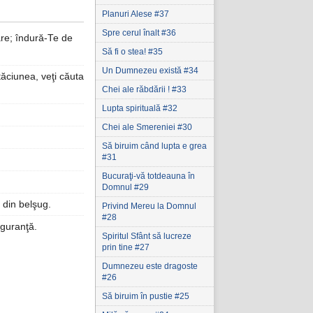
Planuri Alese #37
Spre cerul înalt #36
are; îndură-Te de
Să fi o stea! #35
Un Dumnezeu există #34
tăciunea, veţi căuta
Chei ale răbdării ! #33
Lupta spirituală #32
Chei ale Smereniei #30
Să biruim când lupta e grea
#31
Bucuraţi-vă totdeauna în
Domnul #29
 din belşug.
Privind Mereu la Domnul
#28
iguranţă.
Spiritul Sfânt să lucreze
prin tine #27
Dumnezeu este dragoste
#26
Să biruim în pustie #25