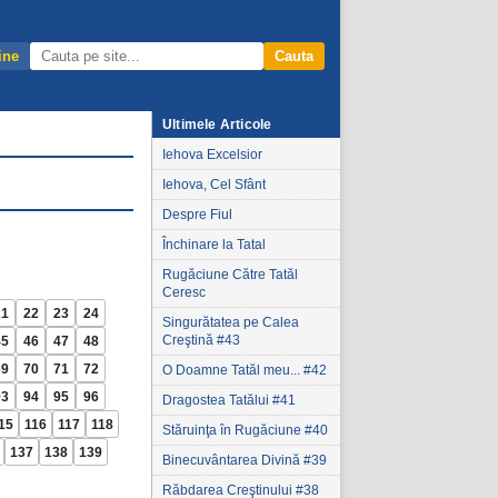
ine
Cauta
Ultimele Articole
Iehova Excelsior
Iehova, Cel Sfânt
Despre Fiul
Închinare la Tatal
Rugăciune Către Tatăl
Ceresc
21
22
23
24
Singurătatea pe Calea
Creştină #43
45
46
47
48
69
70
71
72
O Doamne Tatăl meu... #42
93
94
95
96
Dragostea Tatălui #41
15
116
117
118
Stăruinţa în Rugăciune #40
137
138
139
Binecuvântarea Divină #39
Răbdarea Creştinului #38