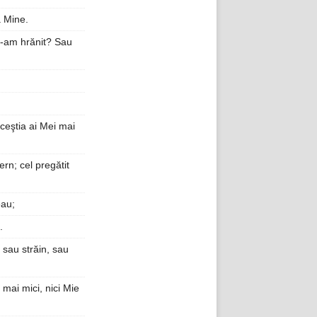
a Mine.
e-am hrănit? Sau
aceştia ai Mei mai
ern; cel pregătit
eau;
.
 sau străin, sau
 mai mici, nici Mie