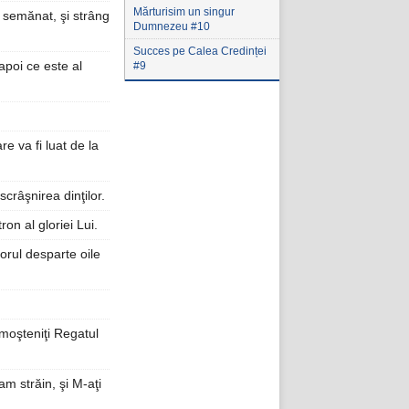
Mărturisim un singur
m semănat, şi strâng
Dumnezeu #10
Succes pe Calea Credinței
apoi ce este al
#9
e va fi luat de la
scrâşnirea dinţilor.
ron al gloriei Lui.
torul desparte oile
 moşteniţi Regatul
am străin, şi M-aţi