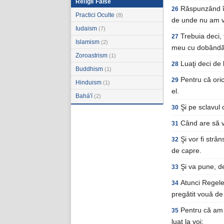
Religii False
Răspunzând în
26
Practici Oculte
(8)
de unde nu am v
Iudaism
(7)
Trebuia deci, 
27
Islamism
(2)
meu cu dobândă
Zoroastrism
(1)
Luaţi deci de l
28
Buddhism
(1)
Pentru că oric
29
Hinduism
(1)
el.
Bahá'í
(2)
Şi pe sclavul 
30
Când are să vi
31
Şi vor fi strâ
32
de capre.
Şi va pune, de
33
Atunci Regele 
34
pregătit vouă de
Pentru că am f
35
luat la voi;