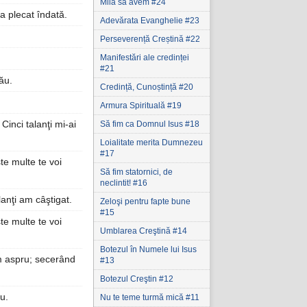
Milă să avem #24
i a plecat îndată.
Adevărata Evanghelie #23
Perseverență Creștină #22
Manifestări ale credinței
#21
ău.
Credință, Cunoștință #20
Armura Spirituală #19
Cinci talanţi mi-ai
Să fim ca Domnul Isus #18
Loialitate merita Dumnezeu
#17
te multe te voi
Să fim statornici‚ de
neclintit! #16
alanţi am câştigat.
Zeloşi pentru fapte bune
#15
te multe te voi
Umblarea Creştină #14
Botezul în Numele lui Isus
om aspru; secerând
#13
Botezul Creştin #12
u.
Nu te teme turmă mică #11