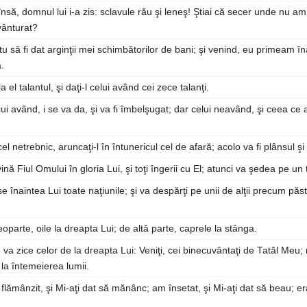
să, domnul lui i-a zis: sclavule rău şi leneş! Ştiai că secer unde nu a
ânturat?
tu să fi dat arginţii mei schimbătorilor de bani; şi venind, eu primeam în
.
a el talantul, şi daţi-l celui având cei zece talanţi.
ui având, i se va da, şi va fi îmbelşugat; dar celui neavând, şi ceea ce ar
cel netrebnic, aruncaţi-l în întunericul cel de afară; acolo va fi plânsul şi 
nă Fiul Omului în gloria Lui, şi toţi îngerii cu El; atunci va şedea pe un t
nse înaintea Lui toate naţiunile; şi va despărţi pe unii de alţii precum păs
oparte, oile la dreapta Lui; de altă parte, caprele la stânga.
va zice celor de la dreapta Lui: Veniţi, cei binecuvântaţi de Tatăl Meu;
 la întemeierea lumii.
lămânzit, şi Mi-aţi dat să mănânc; am însetat, şi Mi-aţi dat să beau; er