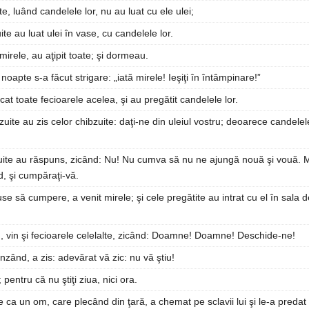
e, luând candelele lor, nu au luat cu ele ulei;
ite au luat ulei în vase, cu candelele lor.
 mirele, au aţipit toate; şi dormeau.
noapte s-a făcut strigare: „iată mirele! Ieşiţi în întâmpinare!”
icat toate fecioarele acelea, şi au pregătit candelele lor.
zuite au zis celor chibzuite: daţi-ne din uleiul vostru; deoarece candele
uite au răspuns, zicând: Nu! Nu cumva să nu ne ajungă nouă şi vouă. 
d, şi cumpăraţi-vă.
duse să cumpere, a venit mirele; şi cele pregătite au intrat cu el în sala 
u, vin şi fecioarele celelalte, zicând: Doamne! Doamne! Deschide-ne!
nzând, a zis: adevărat vă zic: nu vă ştiu!
 pentru că nu ştiţi ziua, nici ora.
 ca un om, care plecând din ţară, a chemat pe sclavii lui şi le-a predat 