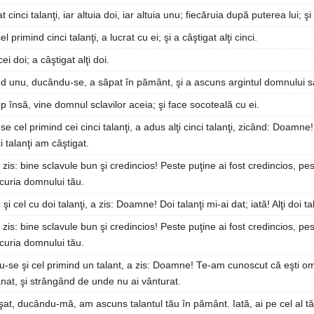
t cinci talanţi, iar altuia doi, iar altuia unu; fiecăruia după puterea lui; ş
primind cinci talanţi, a lucrat cu ei; şi a câştigat alţi cinci.
cei doi; a câştigat alţi doi.
nd unu, ducându-se, a săpat în pământ, şi a ascuns argintul domnului s
 însă, vine domnul sclavilor aceia; şi face socoteală cu ei.
se cel primind cei cinci talanţi, a adus alţi cinci talanţi, zicând: Doamne! 
ci talanţi am câştigat.
 zis: bine sclavule bun şi credincios! Peste puţine ai fost credincios, pes
ucuria domnului tău.
şi cel cu doi talanţi, a zis: Doamne! Doi talanţi mi-ai dat; iată! Alţi doi t
 zis: bine sclavule bun şi credincios! Peste puţine ai fost credincios, pes
ucuria domnului tău.
u-se şi cel primind un talant, a zis: Doamne! Te-am cunoscut că eşti 
at, şi strângând de unde nu ai vânturat.
coşat, ducându-mă, am ascuns talantul tău în pământ. Iată, ai pe cel al tă