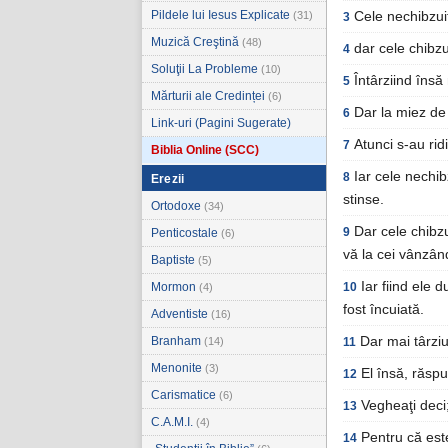
Pildele lui Iesus Explicate
(31)
Cele nechibzuit
3
Muzică Creştină
(48)
dar cele chibzu
4
Soluţii La Probleme
(10)
Întârziind însă
5
Mărturii ale Credinței
(6)
Dar la miez de 
6
Link-uri (Pagini Sugerate)
Atunci s-au rid
7
Biblia Online (SCC)
Iar cele nechib
8
Erezii
stinse.
Ortodoxe
(34)
Dar cele chibz
9
Penticostale
(6)
vă la cei vânzân
Baptiste
(5)
Iar fiind ele 
Mormon
10
(4)
fost încuiată.
Adventiste
(16)
Branham
Dar mai târzi
(14)
11
Menonite
(3)
El însă, răspu
12
Carismatice
(6)
Vegheaţi deci;
13
C.A.M.I.
(4)
Pentru că este
14