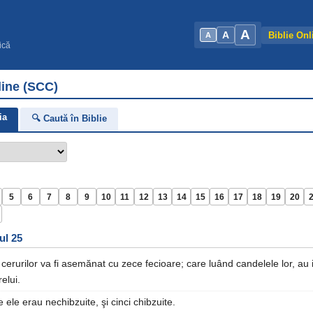
A
A
Biblie Onl
A
ică
line (SCC)
ia
🔍 Caută în Biblie
5
6
7
8
9
10
11
12
13
14
15
16
17
18
19
20
ul 25
cerurilor va fi asemănat cu zece fecioare; care luând candelele lor, au i
elui.
e ele erau nechibzuite, şi cinci chibzuite.