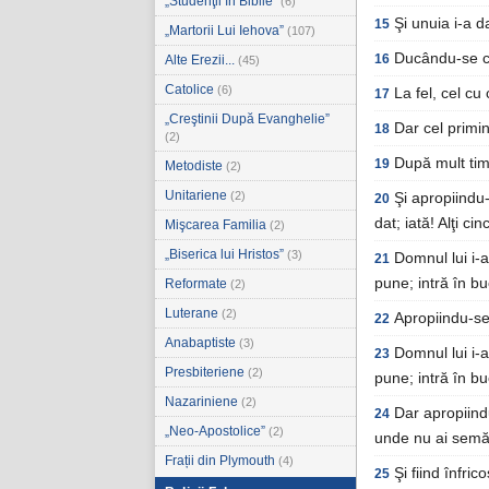
„Studenţii în Biblie”
(6)
Şi unuia i-a da
15
„Martorii Lui Iehova”
(107)
Ducându-se cel 
16
Alte Erezii...
(45)
Catolice
(6)
La fel, cel cu 
17
„Creştinii După Evanghelie”
Dar cel primi
18
(2)
După mult timp
19
Metodiste
(2)
Unitariene
(2)
Şi apropiindu-
20
dat; iată! Alţi cin
Mişcarea Familia
(2)
„Biserica lui Hristos”
(3)
Domnul lui i-a
21
pune; intră în b
Reformate
(2)
Luterane
(2)
Apropiindu-se 
22
Anabaptiste
(3)
Domnul lui i-a
23
Presbiteriene
(2)
pune; intră în b
Nazariniene
(2)
Dar apropiind
24
„Neo-Apostolice”
(2)
unde nu ai semăn
Frații din Plymouth
(4)
Şi fiind înfri
25