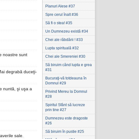
Planuri Alese #37
Spre cerul înalt #36
Să fi o stea! #35
Un Dumnezeu există #34
Chei ale răbdării ! #33
Lupta spirituală #32
le noastre sunt
Chei ale Smereniei #30
Să biruim când lupta e grea
#31
Mai degrabă duceţi-
Bucuraţi-vă totdeauna în
Domnul #29
de nuntă, şi uşa a
Privind Mereu la Domnul
#28
Spiritul Sfânt să lucreze
prin tine #27
Dumnezeu este dragoste
#26
Să biruim în pustie #25
averile sale.