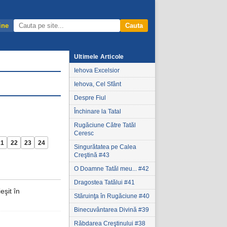
ine
Cauta
Ultimele Articole
Iehova Excelsior
Iehova, Cel Sfânt
Despre Fiul
Închinare la Tatal
Rugăciune Către Tatăl
Ceresc
21
22
23
24
Singurătatea pe Calea
Creştină #43
O Doamne Tatăl meu... #42
Dragostea Tatălui #41
eşit în
Stăruinţa în Rugăciune #40
Binecuvântarea Divină #39
Răbdarea Creştinului #38