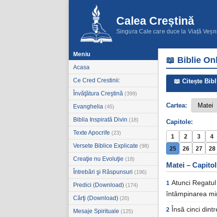
Calea Creștină
Singura Cale care duce la Viață Veșn
Meniu
📖 Biblie On
Acasa
Ce Cred Crestinii:
📖 Citește Bibl
Învăţătura Creştină
(399)
Cartea:
Evanghelia
(45)
Biblia Inspirată Divin
(18)
Capitole:
Texte Apocrife
(23)
1
2
3
4
Versete Biblice Explicate
(98)
25
26
27
28
Creaţie nu Evoluţie
(18)
Matei – Capitol
Întrebări şi Răspunsuri
(196)
Atunci Regatul 
1
Predici (Download)
(174)
întâmpinarea mir
Cărţi (Download)
(20)
Însă cinci dintr
2
Mesaje Spirituale
(125)