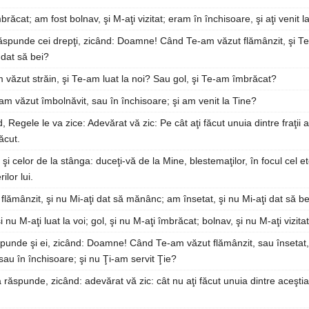
mbrăcat; am fost bolnav, şi M-aţi vizitat; eram în închisoare, şi aţi venit l
 răspunde cei drepţi, zicând: Doamne! Când Te-am văzut flămânzit, şi T
 dat să bei?
 văzut străin, şi Te-am luat la noi? Sau gol, şi Te-am îmbrăcat?
m văzut îmbolnăvit, sau în închisoare; şi am venit la Tine?
 Regele le va zice: Adevărat vă zic: Pe cât aţi făcut unuia dintre fraţii 
ăcut.
 şi celor de la stânga: duceţi-vă de la Mine, blestemaţilor, în focul cel et
ilor lui.
flămânzit, şi nu Mi-aţi dat să mănânc; am însetat, şi nu Mi-aţi dat să b
 nu M-aţi luat la voi; gol, şi nu M-aţi îmbrăcat; bolnav, şi nu M-aţi vizitat
spunde şi ei, zicând: Doamne! Când Te-am văzut flămânzit, sau însetat,
sau în închisoare; şi nu Ţi-am servit Ţie?
a răspunde, zicând: adevărat vă zic: cât nu aţi făcut unuia dintre aceştia