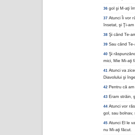
gol şi M-aţi î
36
Atunci Îi vor
37
însetat, şi Ţi-am
Şi când Te-am
38
Sau când Te-a
39
Şi răspunzând,
40
mici, Mie Mi-aţi f
Atunci va zice
41
Diavolului şi înger
Pentru că am 
42
Eram străin, şi
43
Atunci vor ră
44
gol, sau bolnav, 
Atunci El le v
45
nu Mi-aţi făcut.