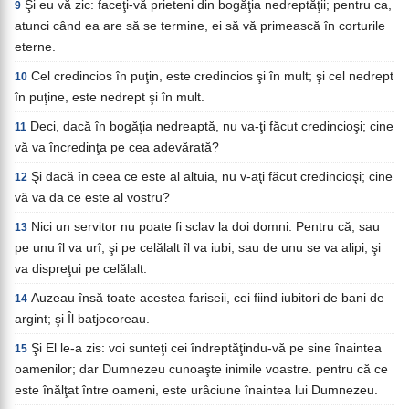
Şi eu vă zic: faceţi-vă prieteni din bogăţia nedreptăţii; pentru ca,
9
atunci când ea are să se termine, ei să vă primească în corturile
eterne.
Cel credincios în puţin, este credincios şi în mult; şi cel nedrept
10
în puţine, este nedrept şi în mult.
Deci, dacă în bogăţia nedreaptă, nu va-ţi făcut credincioşi; cine
11
vă va încredinţa pe cea adevărată?
Şi dacă în ceea ce este al altuia, nu v-aţi făcut credincioşi; cine
12
vă va da ce este al vostru?
Nici un servitor nu poate fi sclav la doi domni. Pentru că, sau
13
pe unu îl va urî, şi pe celălalt îl va iubi; sau de unu se va alipi, şi
va dispreţui pe celălalt.
Auzeau însă toate acestea fariseii, cei fiind iubitori de bani de
14
argint; şi Îl batjocoreau.
Şi El le-a zis: voi sunteţi cei îndreptăţindu-vă pe sine înaintea
15
oamenilor; dar Dumnezeu cunoaşte inimile voastre. pentru că ce
este înălţat între oameni, este urâciune înaintea lui Dumnezeu.