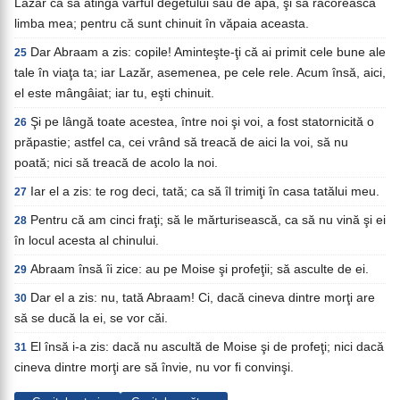
Lazăr ca să atingă vârful degetului său de apă, şi să răcorească
limba mea; pentru că sunt chinuit în văpaia aceasta.
Dar Abraam a zis: copile! Aminteşte-ţi că ai primit cele bune ale
25
tale în viaţa ta; iar Lazăr, asemenea, pe cele rele. Acum însă, aici,
el este mângâiat; iar tu, eşti chinuit.
Şi pe lângă toate acestea, între noi şi voi, a fost statornicită o
26
prăpastie; astfel ca, cei vrând să treacă de aici la voi, să nu
poată; nici să treacă de acolo la noi.
Iar el a zis: te rog deci, tată; ca să îl trimiţi în casa tatălui meu.
27
Pentru că am cinci fraţi; să le mărturisească, ca să nu vină şi ei
28
în locul acesta al chinului.
Abraam însă îi zice: au pe Moise şi profeţii; să asculte de ei.
29
Dar el a zis: nu, tată Abraam! Ci, dacă cineva dintre morţi are
30
să se ducă la ei, se vor căi.
El însă i-a zis: dacă nu ascultă de Moise şi de profeţi; nici dacă
31
cineva dintre morţi are să învie, nu vor fi convinşi.