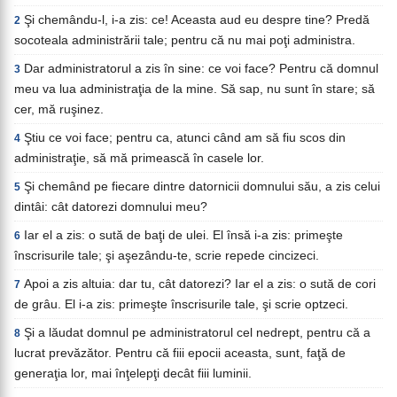
Şi chemându-l, i-a zis: ce! Aceasta aud eu despre tine? Predă
2
socoteala administrării tale; pentru că nu mai poţi administra.
Dar administratorul a zis în sine: ce voi face? Pentru că domnul
3
meu va lua administraţia de la mine. Să sap, nu sunt în stare; să
cer, mă ruşinez.
Ştiu ce voi face; pentru ca, atunci când am să fiu scos din
4
administraţie, să mă primească în casele lor.
Şi chemând pe fiecare dintre datornicii domnului său, a zis celui
5
dintâi: cât datorezi domnului meu?
Iar el a zis: o sută de baţi de ulei. El însă i-a zis: primeşte
6
înscrisurile tale; şi aşezându-te, scrie repede cincizeci.
Apoi a zis altuia: dar tu, cât datorezi? Iar el a zis: o sută de cori
7
de grâu. El i-a zis: primeşte înscrisurile tale, şi scrie optzeci.
Şi a lăudat domnul pe administratorul cel nedrept, pentru că a
8
lucrat prevăzător. Pentru că fiii epocii aceasta, sunt, faţă de
generaţia lor, mai înţelepţi decât fiii luminii.