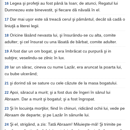
Legea şi profeţii au fost până la Ioan; de atunci, Regatul lui
16
Dumnezeu este binevestit, şi fiecare dă năvală în el.
Dar mai uşor este să treacă cerul şi pământul, decât să cadă o
17
liniuţă a literei legii.
Oricine lăsând nevasta lui, şi însurându-se cu alta, comite
18
adulter; şi cel însurat cu una lăsată de bărbat, comite adulter.
A fost dar un om bogat, şi era îmbrăcat cu purpură şi in
19
subţire; veselindu-se zilnic în lux.
Iar un sărac, cineva cu nume Lazăr, era aruncat la poarta lui,
20
cu bube ulcerând;
şi dorind să se sature cu cele căzute de la masa bogatului.
21
Apoi, săracul a murit; şi a fost dus de îngeri în sânul lui
22
Abraam. Dar a murit şi bogatul; şi a fost îngropat.
Şi în locuinţa morţilor, fiind în chinuri, ridicând ochii lui, vede pe
23
Abraam de departe; şi pe Lazăr în sânurile lui.
Şi el, strigând, a zis: Tată Abraam! Miluieşte-mă! Şi trimite pe
24