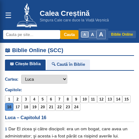
Calea Creștină
☰
Singura Cale care duce la Viață Veșnică
A
A
Cauta
Biblie Online
A
📖 Biblie Online (SCC)
📖 Citește Biblia
🔍 Caută în Biblie
Cartea:
Capitole:
1
2
3
4
5
6
7
8
9
10
11
12
13
14
15
16
17
18
19
20
21
22
23
24
Luca – Capitolul 16
Dar El zicea şi către discipoli: era un om bogat, care avea un
1
administrator; şi acesta i-a fost pârât ca risipind averile lui.