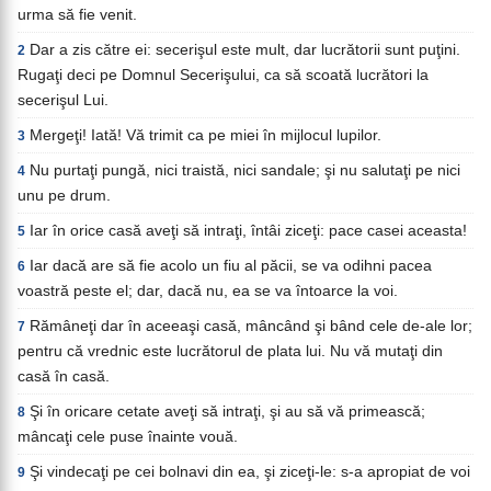
urma să fie venit.
Dar a zis către ei: secerişul este mult, dar lucrătorii sunt puţini.
2
Rugaţi deci pe Domnul Secerişului, ca să scoată lucrători la
secerişul Lui.
Mergeţi! Iată! Vă trimit ca pe miei în mijlocul lupilor.
3
Nu purtaţi pungă, nici traistă, nici sandale; şi nu salutaţi pe nici
4
unu pe drum.
Iar în orice casă aveţi să intraţi, întâi ziceţi: pace casei aceasta!
5
Iar dacă are să fie acolo un fiu al păcii, se va odihni pacea
6
voastră peste el; dar, dacă nu, ea se va întoarce la voi.
Rămâneţi dar în aceeaşi casă, mâncând şi bând cele de-ale lor;
7
pentru că vrednic este lucrătorul de plata lui. Nu vă mutaţi din
casă în casă.
Şi în oricare cetate aveţi să intraţi, şi au să vă primească;
8
mâncaţi cele puse înainte vouă.
Şi vindecaţi pe cei bolnavi din ea, şi ziceţi-le: s-a apropiat de voi
9