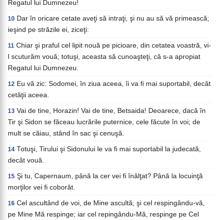
Regatul lui Dumnezeu!
Dar în oricare cetate aveţi să intraţi, şi nu au să vă primească;
10
ieşind pe străzile ei, ziceţi:
Chiar şi praful cel lipit nouă pe picioare, din cetatea voastră, vi-
11
l scuturăm vouă; totuşi, aceasta să cunoaşteţi, că s-a apropiat
Regatul lui Dumnezeu.
Eu vă zic: Sodomei, în ziua aceea, îi va fi mai suportabil, decât
12
cetăţii aceea.
Vai de tine, Horazin! Vai de tine, Betsaida! Deoarece, dacă în
13
Tir şi Sidon se făceau lucrările puternice, cele făcute în voi; de
mult se căiau, stând în sac şi cenuşă.
Totuşi, Tirului şi Sidonului le va fi mai suportabil la judecată,
14
decât vouă.
Şi tu, Capernaum, până la cer vei fi înălţat? Până la locuinţă
15
morţilor vei fi coborât.
Cel ascultând de voi, de Mine ascultă; şi cel respingându-vă,
16
pe Mine Mă respinge; iar cel repingându-Mă, respinge pe Cel