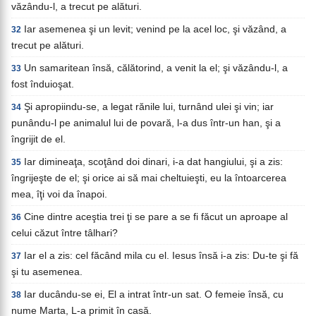
văzându-l, a trecut pe alături.
Iar asemenea şi un levit; venind pe la acel loc, şi văzând, a
32
trecut pe alături.
Un samaritean însă, călătorind, a venit la el; şi văzându-l, a
33
fost înduioşat.
Şi apropiindu-se, a legat rănile lui, turnând ulei şi vin; iar
34
punându-l pe animalul lui de povară, l-a dus într-un han, şi a
îngrijit de el.
Iar dimineaţa, scoţând doi dinari, i-a dat hangiului, şi a zis:
35
îngrijeşte de el; şi orice ai să mai cheltuieşti, eu la întoarcerea
mea, îţi voi da înapoi.
Cine dintre aceştia trei ţi se pare a se fi făcut un aproape al
36
celui căzut între tâlhari?
Iar el a zis: cel făcând mila cu el. Iesus însă i-a zis: Du-te şi fă
37
şi tu asemenea.
Iar ducându-se ei, El a intrat într-un sat. O femeie însă, cu
38
nume Marta, L-a primit în casă.