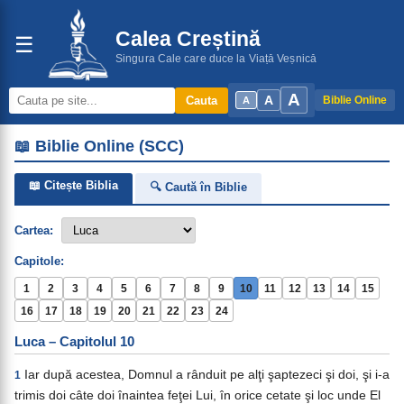
Calea Creștină
☰
Singura Cale care duce la Viață Veșnică
A
A
Cauta
Biblie Online
A
📖 Biblie Online (SCC)
📖 Citește Biblia
🔍 Caută în Biblie
Cartea:
Capitole:
1
2
3
4
5
6
7
8
9
10
11
12
13
14
15
16
17
18
19
20
21
22
23
24
Luca – Capitolul 10
Iar după acestea, Domnul a rânduit pe alţi şaptezeci şi doi, şi i-a
1
trimis doi câte doi înaintea feţei Lui, în orice cetate şi loc unde El