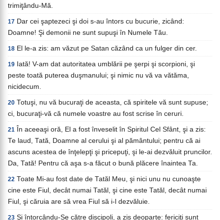
trimiţându-Mă.
Dar cei şaptezeci şi doi s-au întors cu bucurie, zicând:
17
Doamne! Şi demonii ne sunt supuşi în Numele Tău.
El le-a zis: am văzut pe Satan căzând ca un fulger din cer.
18
Iată! V-am dat autoritatea umblării pe şerpi şi scorpioni, şi
19
peste toată puterea duşmanului; şi nimic nu vă va vătăma,
nicidecum.
Totuşi, nu vă bucuraţi de aceasta, că spiritele vă sunt supuse;
20
ci, bucuraţi-vă că numele voastre au fost scrise în ceruri.
În aceeaşi oră, El a fost înveselit în Spiritul Cel Sfânt, şi a zis:
21
Te laud, Tată, Doamne al cerului şi al pământului; pentru că ai
ascuns acestea de înţelepţi şi pricepuţi, şi le-ai dezvăluit pruncilor.
Da, Tată! Pentru că aşa s-a făcut o bună plăcere înaintea Ta.
Toate Mi-au fost date de Tatăl Meu, şi nici unu nu cunoaşte
22
cine este Fiul, decât numai Tatăl, şi cine este Tatăl, decât numai
Fiul, şi căruia are să vrea Fiul să i-l dezvăluie.
Şi întorcându-Se către discipoli, a zis deoparte: fericiţi sunt
23