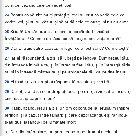
ochii cei văzând cele ce vedeţi voi!
Pentru că vă zic: mulţi profeţi şi regi au vrut să vadă cele ce
24
vedeţi voi, şi nu au văzut; şi să audă cele ce auziţi, şi nu au auzit.
Şi iată! Un cărturar s-a ridicat, încercându-L, zicând:
25
Învăţătorule! Ce este de făcut ca să moştenesc viaţa eternă?
Dar El a zis către acesta: în lege, ce a fost scris? Cum citeşti?
26
Iar el răspunzând, a zis: să iubeşti pe Iehova, Dumnezeul tău,
27
din întreagă inimă a ta, şi în întreg sufletul tău, şi în întreagă tăria
ta, şi în întreagă mintea ta; şi pe aproapele tău ca pe tine însuţi.
El însă i-a zis: drept ai răspuns; fă acestea şi vei trăi.
28
Dar el, vrând să se îndreptăţească pe sine, a zis către Iesus: şi
29
cine este aproapele meu?
Răspunzând, Iesus a zis: un om cobora de la Ierusalim înspre
30
Ierihon, şi a căzut între tâlhari; şi care dezbrăcându-l şi rănindu-l,
s-au dus, lăsându-l pe jumătate mort.
Dar din întâmplare, un preot cobora pe drumul acela; şi
31