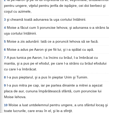
2
pentru ungere, viţelul pentru jertfa de ispăşire, cei doi berbeci şi
coşul cu azimele,
şi cheamă toată adunarea la uşa cortului întâlnirii.
3
Moise a făcut cum îi poruncise Iehova; şi adunarea s-a strâns la
4
uşa cortului întâlnirii.
Moise a zis adunării: Iată ce a poruncit Iehova să se facă.
5
Moise a adus pe Aaron şi pe fiii lui, şi i-a spălat cu apă.
6
A pus tunica pe Aaron, l-a încins cu brâul, l-a îmbrăcat cu
7
mantia, şi a pus pe el efodul, pe care l-a strâns cu brâul efodului
cu care l-a îmbrăcat.
I-a pus pieptarul, şi a pus în pieptar Urim şi Tumim.
8
I-a pus mitra pe cap, iar pe partea dinainte a mitrei a aşezat
9
placa de aur, cununa împărătească sfântă, cum poruncise lui
Moise Iehova.
Moise a luat untdelemnul pentru ungere, a uns sfântul locaş şi
10
toate lucrurile, care erau în el, şi le-a sfinţit.