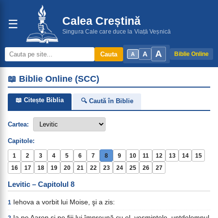
Calea Creștină
☰
Singura Cale care duce la Viață Veșnică
A
A
Cauta
Biblie Online
A
📖 Biblie Online (SCC)
📖 Citește Biblia
🔍 Caută în Biblie
Cartea:
Capitole:
1
2
3
4
5
6
7
8
9
10
11
12
13
14
15
16
17
18
19
20
21
22
23
24
25
26
27
Levitic – Capitolul 8
Iehova a vorbit lui Moise, şi a zis:
1
Ia pe Aaron şi pe fiii lui împreună cu el, veşmintele, untdelemnul