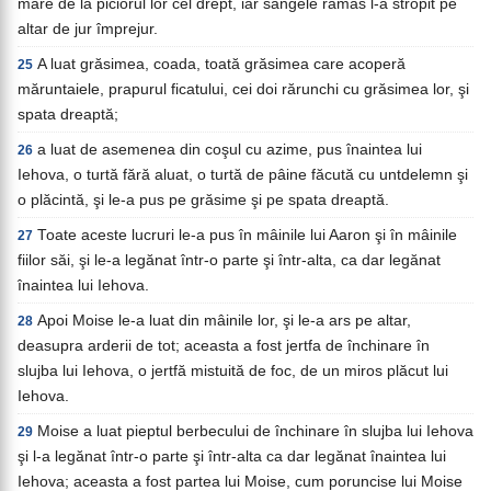
mare de la piciorul lor cel drept, iar sângele rămas l-a stropit pe
altar de jur împrejur.
A luat grăsimea, coada, toată grăsimea care acoperă
25
măruntaiele, prapurul ficatului, cei doi rărunchi cu grăsimea lor, şi
spata dreaptă;
a luat de asemenea din coşul cu azime, pus înaintea lui
26
Iehova, o turtă fără aluat, o turtă de pâine făcută cu untdelemn şi
o plăcintă, şi le-a pus pe grăsime şi pe spata dreaptă.
Toate aceste lucruri le-a pus în mâinile lui Aaron şi în mâinile
27
fiilor săi, şi le-a legănat într-o parte şi într-alta, ca dar legănat
înaintea lui Iehova.
Apoi Moise le-a luat din mâinile lor, şi le-a ars pe altar,
28
deasupra arderii de tot; aceasta a fost jertfa de închinare în
slujba lui Iehova, o jertfă mistuită de foc, de un miros plăcut lui
Iehova.
Moise a luat pieptul berbecului de închinare în slujba lui Iehova
29
şi l-a legănat într-o parte şi într-alta ca dar legănat înaintea lui
Iehova; aceasta a fost partea lui Moise, cum poruncise lui Moise