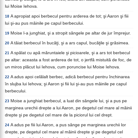
lui Moise Iehova.
A apropiat apoi berbecul pentru arderea de tot; şi Aaron şi fiii
18
lui şi-au pus mâinile pe capul berbecului.
Moise l-a junghiat, şi a stropit sângele pe altar de jur împrejur.
19
A tăiat berbecul în bucăţi, şi a ars capul, bucăţile şi grăsimea.
20
A spălat cu apă măruntaiele şi picioarele, şi a ars tot berbecul
21
pe altar: aceasta a fost arderea de tot, o jertfă mistuită de foc, de
un miros plăcut lui Iehova, cum poruncise lui Moise Iehova.
A adus apoi celălalt berbec, adică berbecul pentru închinarea
22
în slujba lui Iehova; şi Aaron şi fiii lui şi-au pus mâinile pe capul
berbecului.
Moise a junghiat berbecul, a luat din sângele lui, şi a pus pe
23
marginea urechii drepte a lui Aaron, pe degetul cel mare al mâinii
drepte şi pe degetul cel mare de la piciorul lui cel drept.
A adus pe fiii lui Aaron, a pus sânge pe marginea urechii lor
24
drepte, pe degetul cel mare al mâinii drepte şi pe degetul cel