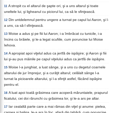
A stropit cu el altarul de şapte ori, şi a uns altarul şi toate
11
uneltele lui, şi ligheanul cu piciorul lui, ca să le sfinţească.
Din untdelemnul pentru ungere a turnat pe capul lui Aaron, şi l-
12
a uns, ca să-l sfinţească.
Moise a adus şi pe fiii lui Aaron; i-a îmbrăcat cu tunicile, i-a
13
încins cu brâiele, şi le-a legat scufiile, cum poruncise lui Moise
Iehova.
A apropiat apoi viţelul adus ca jertfă de ispăşire; şi Aaron şi fiii
14
lui şi-au pus mâinile pe capul viţelului adus ca jertfă de ispăşire.
Moise l-a junghiat, a luat sânge, şi a uns cu degetul coarnele
15
altarului de jur împrejur, şi a curăţit altarul; celălalt sânge l-a
turnat la picioarele altarului, şi l-a sfinţit astfel, făcând ispăşire
pentru el.
A luat apoi toată grăsimea care acoperă măruntaiele, prapurul
16
ficatului, cei doi rărunchi cu grăsimea lor, şi le-a ars pe altar.
Iar cealaltă parte care a mai rămas din viţel şi anume: pielea,
17
carnea şi baliga, le-a ars în foc, afară din tabără, cum poruncise