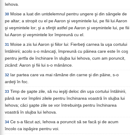
Iehova.
Moise a luat din untdelemnul pentru ungere şi din sângele de
30
pe altar; a stropit cu el pe Aaron şi veşmintele lui, pe fiii lui Aaron
şi veşmintele lor; şi a sfinţit astfel pe Aaron şi veşmintele lui, pe fiii
lui Aaron şi veşmintele lor împreună cu el.
Moise a zis lui Aaron şi fiilor lui: Fierbeţi carnea la uşa cortului
31
întâlnirii; acolo s-o mâncaţi, împreună cu pâinea care este în coş
pentru jertfa de închinare în slujba lui Iehova, cum am poruncit,
zicând: Aaron şi fiii lui s-o mănânce.
Iar partea care va mai rămâne din carne şi din pâine, s-o
32
ardeţi în foc.
Timp de şapte zile, să nu ieşiţi deloc din uşa cortului întâlnirii,
33
până se vor împlini zilele pentru închinarea voastră în slujba lui
Iehova; căci şapte zile se vor întrebuinţa pentru închinarea
voastră în slujba lui Iehova.
Ce s-a făcut azi, Iehova a poruncit să se facă şi de acum
34
încolo ca ispăşire pentru voi.