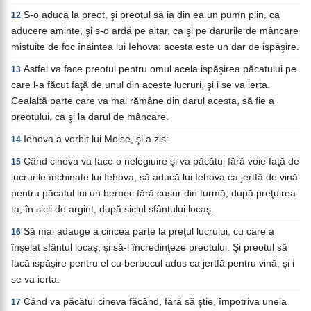
S-o aducă la preot, şi preotul să ia din ea un pumn plin, ca
12
aducere aminte, şi s-o ardă pe altar, ca şi pe darurile de mâncare
mistuite de foc înaintea lui Iehova: acesta este un dar de ispăşire.
Astfel va face preotul pentru omul acela ispăşirea păcatului pe
13
care l-a făcut faţă de unul din aceste lucruri, şi i se va ierta.
Cealaltă parte care va mai rămâne din darul acesta, să fie a
preotului, ca şi la darul de mâncare.
Iehova a vorbit lui Moise, şi a zis:
14
Când cineva va face o nelegiuire şi va păcătui fără voie faţă de
15
lucrurile închinate lui Iehova, să aducă lui Iehova ca jertfă de vină
pentru păcatul lui un berbec fără cusur din turmă, după preţuirea
ta, în sicli de argint, după siclul sfântului locaş.
Să mai adauge a cincea parte la preţul lucrului, cu care a
16
înşelat sfântul locaş, şi să-l încredinţeze preotului. Şi preotul să
facă ispăşire pentru el cu berbecul adus ca jertfă pentru vină, şi i
se va ierta.
Când va păcătui cineva făcând, fără să ştie, împotriva uneia
17