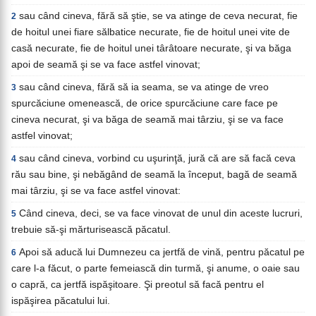
sau când cineva, fără să ştie, se va atinge de ceva necurat, fie
2
de hoitul unei fiare sălbatice necurate, fie de hoitul unei vite de
casă necurate, fie de hoitul unei târâtoare necurate, şi va băga
apoi de seamă şi se va face astfel vinovat;
sau când cineva, fără să ia seama, se va atinge de vreo
3
spurcăciune omenească, de orice spurcăciune care face pe
cineva necurat, şi va băga de seamă mai târziu, şi se va face
astfel vinovat;
sau când cineva, vorbind cu uşurinţă, jură că are să facă ceva
4
rău sau bine, şi nebăgând de seamă la început, bagă de seamă
mai târziu, şi se va face astfel vinovat:
Când cineva, deci, se va face vinovat de unul din aceste lucruri,
5
trebuie să-şi mărturisească păcatul.
Apoi să aducă lui Dumnezeu ca jertfă de vină, pentru păcatul pe
6
care l-a făcut, o parte femeiască din turmă, şi anume, o oaie sau
o capră, ca jertfă ispăşitoare. Şi preotul să facă pentru el
ispăşirea păcatului lui.