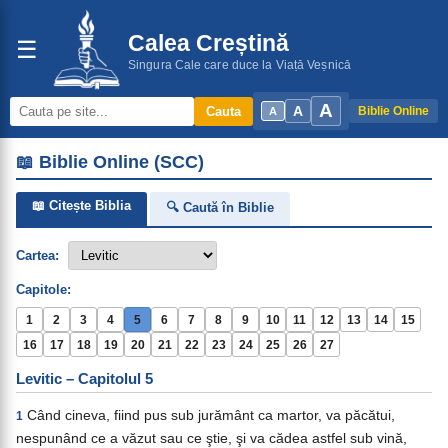
Calea Creștină
☰
Singura Cale care duce la Viață Veșnică
A
A
Cauta
Biblie Online
A
📖 Biblie Online (SCC)
📖 Citește Biblia
🔍 Caută în Biblie
Cartea:
Capitole:
1
2
3
4
5
6
7
8
9
10
11
12
13
14
15
16
17
18
19
20
21
22
23
24
25
26
27
Levitic – Capitolul 5
Când cineva, fiind pus sub jurământ ca martor, va păcătui,
1
nespunând ce a văzut sau ce ştie, şi va cădea astfel sub vină,