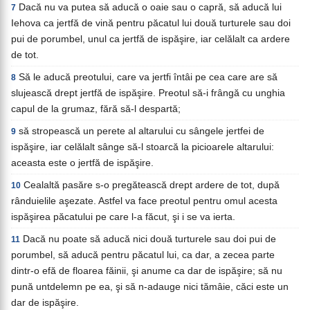
Dacă nu va putea să aducă o oaie sau o capră, să aducă lui
7
Iehova ca jertfă de vină pentru păcatul lui două turturele sau doi
pui de porumbel, unul ca jertfă de ispăşire, iar celălalt ca ardere
de tot.
Să le aducă preotului, care va jertfi întâi pe cea care are să
8
slujească drept jertfă de ispăşire. Preotul să-i frângă cu unghia
capul de la grumaz, fără să-l despartă;
să stropească un perete al altarului cu sângele jertfei de
9
ispăşire, iar celălalt sânge să-l stoarcă la picioarele altarului:
aceasta este o jertfă de ispăşire.
Cealaltă pasăre s-o pregătească drept ardere de tot, după
10
rânduielile aşezate. Astfel va face preotul pentru omul acesta
ispăşirea păcatului pe care l-a făcut, şi i se va ierta.
Dacă nu poate să aducă nici două turturele sau doi pui de
11
porumbel, să aducă pentru păcatul lui, ca dar, a zecea parte
dintr-o efă de floarea făinii, şi anume ca dar de ispăşire; să nu
pună untdelemn pe ea, şi să n-adauge nici tămâie, căci este un
dar de ispăşire.