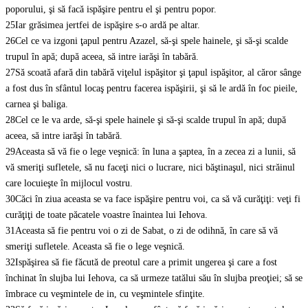
poporului, şi să facă ispăşire pentru el şi pentru popor.
25
Iar grăsimea jertfei de ispăşire s-o ardă pe altar.
26
Cel ce va izgoni ţapul pentru Azazel, să-şi spele hainele, şi să-şi scalde
trupul în apă; după aceea, să intre iarăşi în tabără.
27
Să scoată afară din tabără viţelul ispăşitor şi ţapul ispăşitor, al căror sânge
a fost dus în sfântul locaş pentru facerea ispăşirii, şi să le ardă în foc pieile,
carnea şi baliga.
28
Cel ce le va arde, să-şi spele hainele şi să-şi scalde trupul în apă; după
aceea, să intre iarăşi în tabără.
29
Aceasta să vă fie o lege veşnică: în luna a şaptea, în a zecea zi a lunii, să
vă smeriţi sufletele, să nu faceţi nici o lucrare, nici băştinaşul, nici străinul
care locuieşte în mijlocul vostru.
30
Căci în ziua aceasta se va face ispăşire pentru voi, ca să vă curăţiţi: veţi fi
curăţiţi de toate păcatele voastre înaintea lui Iehova.
31
Aceasta să fie pentru voi o zi de Sabat, o zi de odihnă, în care să vă
smeriţi sufletele. Aceasta să fie o lege veşnică.
32
Ispăşirea să fie făcută de preotul care a primit ungerea şi care a fost
închinat în slujba lui Iehova, ca să urmeze tatălui său în slujba preoţiei; să se
îmbrace cu veşmintele de in, cu veşmintele sfinţite.