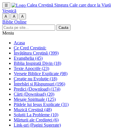
Calea Creștină
Singura Cale care duce la Viață
☰
Veșnică
A
A
A
Biblie Online
Cauta
Meniu
Acasa
Ce Cred Crestinii:
Învăţătura Creştină
(399)
Evanghelia
(45)
Biblia Inspirată Divin
(18)
Texte Apocrife
(23)
Versete Biblice Explicate
(98)
Creaţie nu Evoluţie
(18)
Întrebări şi Răspunsuri
(196)
Predici (Download)
(174)
Cărţi (Download)
(20)
Mesaje Spirituale
(125)
Pildele lui Iesus Explicate
(31)
Muzică Creştină
(48)
Soluţii La Probleme
(10)
Mărturii ale Credinței
(6)
Link-uri (Pagini Sugerate)