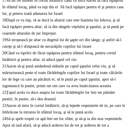
17
Să nu fie nimeni în cortul întâlnirii când va intra Aaron să facă ispăşirea
în sfântul locaş, până va ieşi din ei. Să facă ispăşire pentru el şi pentru casa
lui, şi pentru toată adunarea lui Israel.
18
După ce va ieşi, să se ducă la altarul care este înaintea lui Iehova, şi să
facă ispăşire pentru altar; să ia din sângele viţelului şi ţapului, şi să pună pe
coarnele altarului de jur împrejur.
19
Să stropească pe altar cu degetul lui de şapte ori din sânge, şi astfel să-l
cureţe şi să-l sfinţească de necurăţiile copiilor lui Israel.
20
Când va isprăvi de făcut ispăşirea pentru sfântul locaş, pentru cortul
întâlnirii şi pentru altar, să aducă ţapul cel viu.
21
Aaron să-şi pună amândouă mâinile pe capul ţapului celui viu, şi să
mărturisească peste el toate fărădelegile copiilor lui Israel şi toate călcările
lor de lege cu care au păcătuit ei; să le pună pe capul ţapului, apoi să-l
izgonească în pustie, printr-un om care va avea însărcinarea aceasta.
22
Ţapul acela va duce asupra lui toate fărădelegile lor într-un pământ
pustiit; în pustie, să-i dea drumul.
23
Aaron să intre în cortul întâlnirii; să-şi lepede veşmintele de in, pe care le
îmbrăcase la intrarea în sfântul locaş, şi să le pună acolo.
24
Să-şi spele trupul cu apă într-un loc sfânt, şi să-şi ia din nou veşmintele.
Apoi să iasă afară, să-şi aducă arderea lui de tot şi arderea de tot a