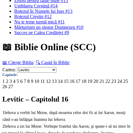
Zeloşi pentru fapte bune #15
Umblarea Creştină #14
Botezul în Numele lui Isus #13
Botezul Creştin #12
Nu te teme turmă mică #11
Mărturisim un singur Dumnezeu #10
Succes pe Calea Credinței #9
📖 Biblie Online (SCC)
📖 Citește Biblia
🔍 Caută în Biblie
Cartea:
Capitole:
1
2
3
4
5
6
7
8
9
10
11
12
13
14
15
16
17
18
19
20
21
22
23
24
25
26
27
Levitic – Capitolul 16
1
Iehova a vorbit lui Moise, după moartea celor doi fii ai lui Aaron, morţi
când s-au înfăţişat înaintea lui Iehova.
2
Iehova a zis lui Moise: Vorbeşte fratelui tău Aaron, şi spune-i să nu intre în