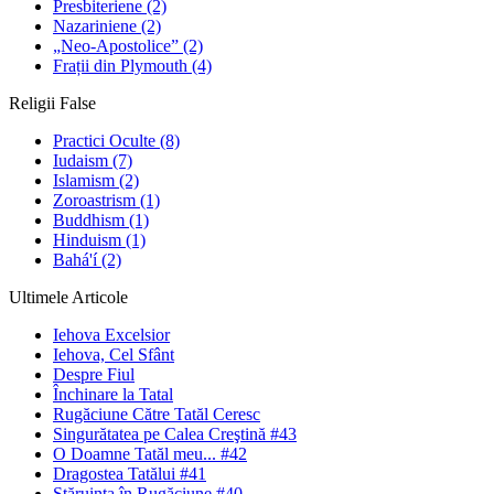
Presbiteriene
(2)
Nazariniene
(2)
„Neo-Apostolice”
(2)
Frații din Plymouth
(4)
Religii False
Practici Oculte
(8)
Iudaism
(7)
Islamism
(2)
Zoroastrism
(1)
Buddhism
(1)
Hinduism
(1)
Bahá'í
(2)
Ultimele Articole
Iehova Excelsior
Iehova, Cel Sfânt
Despre Fiul
Închinare la Tatal
Rugăciune Către Tatăl Ceresc
Singurătatea pe Calea Creştină #43
O Doamne Tatăl meu... #42
Dragostea Tatălui #41
Stăruinţa în Rugăciune #40