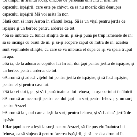
tot timpul în sfântul locaş, dincolo de perdeaua dinăuntru, înaintea
capacului ispăşirii, care este pe chivot, ca să nu moară; căci deasupra
capacului ispăşirii Mă voi arăta în nor.
3
Iată cum să intre Aaron în sfântul locaş. Să ia un viţel pentru jertfa de
ispăşire şi un berbec pentru arderea de tot.
4
Să se îmbrace cu tunica sfinţită de in, şi să-şi pună pe trup izmenele de in;
să se încingă cu brâul de in, şi să-şi acopere capul cu mitra de in; acestea
sunt veşmintele sfinţite, cu care se va îmbrăca el după ce îşi va spăla trupul
în apă.
5
Să ia, de la adunarea copiilor lui Israel, doi ţapi pentru jertfa de ispăşire, şi
un berbec pentru arderea de tot.
6
Aaron să-şi aducă viţelul lui pentru jertfa de ispăşire, şi să facă ispăşire,
pentru el şi pentru casa lui.
7
Să ia cei doi ţapi, şi să-i pună înaintea lui Iehova, la uşa cortului întâlnirii.
8
Aaron să arunce sorţi pentru cei doi ţapi: un sorţ pentru Iehova, şi un sorţ
pentru Azazel.
9
Aaron să ia ţapul care a ieşit la sorţi pentru Iehova, şi să-l aducă jertfă de
ispăşire.
10
Iar ţapul care a ieşit la sorţi pentru Azazel, să fie pus viu înaintea lui
Iehova, ca să slujească pentru facerea ispăşirii, şi să i se dea drumul în