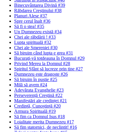
Binecuvântarea Divină #39
Răbdarea Creştinului #38
Planuri Alese #37
Spre cerul înalt #36
Să fi o stea! #35
Un Dumnezeu există #34
Chei ale răbdării ! #33
Lupta spirituală #32
Chei ale Smereniei #30
Să biruim când lupta e grea #31
Bucuraţi-vă totdeauna în Domnul #29
Privind Mereu la Domnul #28
Spiritul Sfânt să lucreze prin tine #27
Dumnezeu este dragoste #26
Să biruim în pustie #25
Milă să avem #24
Adevărata Evanghelie #23
Perseverență Creștină #22
Manifestări ale credinței #21
Credință, Cunoștință #20
Armura Spirituală #19
Să fim ca Domnul Isus #18
Loialitate merita Dumnezeu #17
Să fim statornici‚ de neclintit! #16