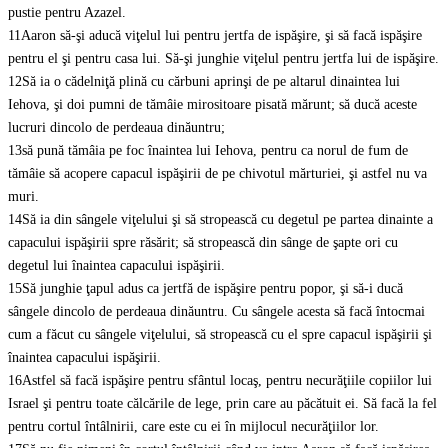
pustie pentru Azazel.
11
Aaron să-şi aducă viţelul lui pentru jertfa de ispăşire, şi să facă ispăşire
pentru el şi pentru casa lui. Să-şi junghie viţelul pentru jertfa lui de ispăşire.
12
Să ia o cădelniţă plină cu cărbuni aprinşi de pe altarul dinaintea lui
Iehova, şi doi pumni de tămâie mirositoare pisată mărunt; să ducă aceste
lucruri dincolo de perdeaua dinăuntru;
13
să pună tămâia pe foc înaintea lui Iehova, pentru ca norul de fum de
tămâie să acopere capacul ispăşirii de pe chivotul mărturiei, şi astfel nu va
muri.
14
Să ia din sângele viţelului şi să stropească cu degetul pe partea dinainte a
capacului ispăşirii spre răsărit; să stropească din sânge de şapte ori cu
degetul lui înaintea capacului ispăşirii.
15
Să junghie ţapul adus ca jertfă de ispăşire pentru popor, şi să-i ducă
sângele dincolo de perdeaua dinăuntru. Cu sângele acesta să facă întocmai
cum a făcut cu sângele viţelului, să stropească cu el spre capacul ispăşirii şi
înaintea capacului ispăşirii.
16
Astfel să facă ispăşire pentru sfântul locaş, pentru necurăţiile copiilor lui
Israel şi pentru toate călcările de lege, prin care au păcătuit ei. Să facă la fel
pentru cortul întâlnirii, care este cu ei în mijlocul necurăţiilor lor.