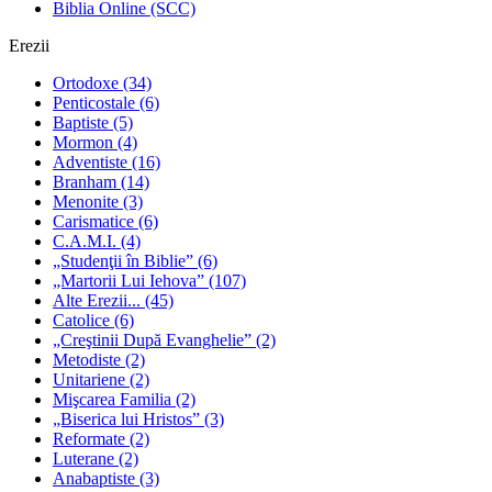
Biblia Online (SCC)
Erezii
Ortodoxe
(34)
Penticostale
(6)
Baptiste
(5)
Mormon
(4)
Adventiste
(16)
Branham
(14)
Menonite
(3)
Carismatice
(6)
C.A.M.I.
(4)
„Studenţii în Biblie”
(6)
„Martorii Lui Iehova”
(107)
Alte Erezii...
(45)
Catolice
(6)
„Creştinii După Evanghelie”
(2)
Metodiste
(2)
Unitariene
(2)
Mişcarea Familia
(2)
„Biserica lui Hristos”
(3)
Reformate
(2)
Luterane
(2)
Anabaptiste
(3)