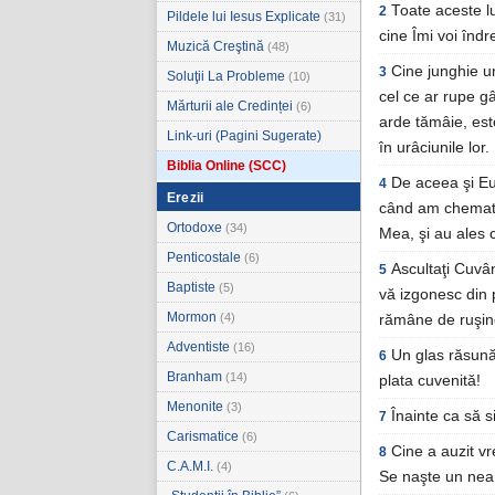
Toate aceste lu
2
Pildele lui Iesus Explicate
(31)
cine Îmi voi îndr
Muzică Creştină
(48)
Cine junghie un
3
Soluţii La Probleme
(10)
cel ce ar rupe g
Mărturii ale Credinței
(6)
arde tămâie, este 
Link-uri (Pagini Sugerate)
în urâciunile lor.
Biblia Online (SCC)
De aceea şi Eu,
4
Erezii
când am chemat E
Ortodoxe
(34)
Mea, şi au ales 
Penticostale
(6)
Ascultaţi Cuvân
5
Baptiste
(5)
vă izgonesc din 
Mormon
(4)
rămâne de ruşin
Adventiste
(16)
Un glas răsunăt
6
Branham
(14)
plata cuvenită!
Menonite
(3)
Înainte ca să s
7
Carismatice
(6)
Cine a auzit v
8
C.A.M.I.
(4)
Se naşte un neam 