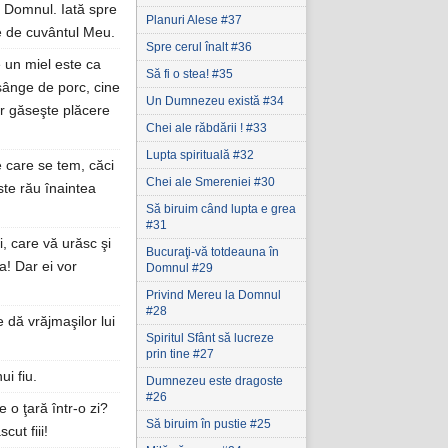
ce Domnul. Iată spre
Planuri Alese #37
me de cuvântul Meu.
Spre cerul înalt #36
e un miel este ca
Să fi o stea! #35
sânge de porc, cine
Un Dumnezeu există #34
 lor găseşte plăcere
Chei ale răbdării ! #33
Lupta spirituală #32
e care se tem, căci
Chei ale Smereniei #30
ste rău înaintea
Să biruim când lupta e grea
#31
i, care vă urăsc şi
Bucuraţi-vă totdeauna în
! Dar ei vor
Domnul #29
Privind Mereu la Domnul
#28
 dă vrăjmaşilor lui
Spiritul Sfânt să lucreze
prin tine #27
ui fiu.
Dumnezeu este dragoste
#26
o ţară într-o zi?
Să biruim în pustie #25
ut fiii!