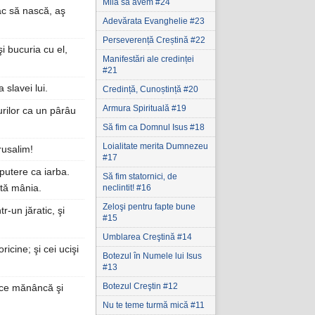
Milă să avem #24
ac să nască, aş
Adevărata Evanghelie #23
Perseverență Creștină #22
şi bucuria cu el,
Manifestări ale credinței
#21
 slavei lui.
Credință, Cunoștință #20
Armura Spirituală #19
rilor ca un pârâu
Să fim ca Domnul Isus #18
Loialitate merita Dumnezeu
rusalim!
#17
 putere ca iarba.
Să fim statornici‚ de
mtă mânia.
neclintit! #16
Zeloşi pentru fapte bune
r-un jăratic, şi
#15
Umblarea Creştină #14
icine; şi cei ucişi
Botezul în Numele lui Isus
#13
Botezul Creştin #12
r ce mănâncă şi
Nu te teme turmă mică #11