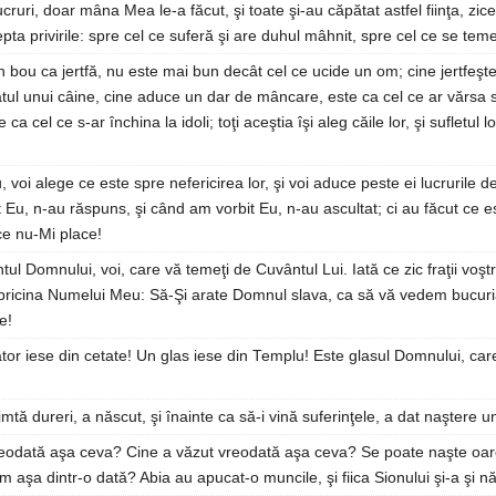
cruri, doar mâna Mea le-a făcut, şi toate şi-au căpătat astfel fiinţa, zi
epta privirile: spre cel ce suferă şi are duhul mâhnit, spre cel ce se te
 bou ca jertfă, nu este mai bun decât cel ce ucide un om; cine jertfeşt
âtul unui câine, cine aduce un dar de mâncare, este ca cel ce ar vărsa 
ca cel ce s-ar închina la idoli; toţi aceştia îşi aleg căile lor, şi sufletul
 voi alege ce este spre nefericirea lor, şi voi aduce peste ei lucrurile d
u, n-au răspuns, şi când am vorbit Eu, n-au ascultat; ci au făcut ce e
ce nu-Mi place!
tul Domnului, voi, care vă temeţi de Cuvântul Lui. Iată ce zic fraţii voştr
pricina Numelui Meu: Să-Şi arate Domnul slava, ca să vă vedem bucuria
e!
or iese din cetate! Un glas iese din Templu! Este glasul Domnului, care
imtă dureri, a născut, şi înainte ca să-i vină suferinţele, a dat naştere un
reodată aşa ceva? Cine a văzut vreodată aşa ceva? Se poate naşte oare 
aşa dintr-o dată? Abia au apucat-o muncile, şi fiica Sionului şi-a şi născ