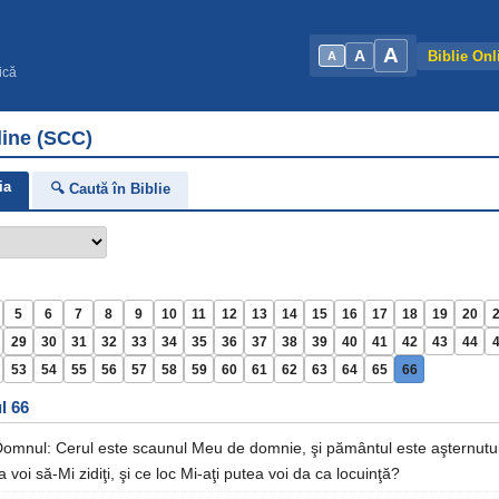
A
A
Biblie Onl
A
ică
line (SCC)
ia
🔍 Caută în Biblie
5
6
7
8
9
10
11
12
13
14
15
16
17
18
19
20
29
30
31
32
33
34
35
36
37
38
39
40
41
42
43
44
53
54
55
56
57
58
59
60
61
62
63
64
65
66
l 66
omnul: Cerul este scaunul Meu de domnie, şi pământul este aşternutul 
 voi să-Mi zidiţi, şi ce loc Mi-aţi putea voi da ca locuinţă?