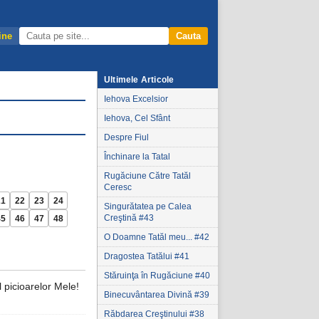
ine
Cauta
Ultimele Articole
Iehova Excelsior
Iehova, Cel Sfânt
Despre Fiul
Închinare la Tatal
Rugăciune Către Tatăl
Ceresc
21
22
23
24
Singurătatea pe Calea
Creştină #43
45
46
47
48
O Doamne Tatăl meu... #42
Dragostea Tatălui #41
Stăruinţa în Rugăciune #40
picioarelor Mele!
Binecuvântarea Divină #39
Răbdarea Creştinului #38