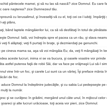
schid pântecele mamei, şi să nu las să nască? zice Domnul. Eu care f
ic oare naşterea? zice Dumnezeul tău.
reună cu Ierusalimul, şi înveseliţi-vă cu el, toţi cei ce-l iubiţi; împărţiţi 
l-aţi plâns,
raţi, bând laptele mângâierilor lui, ca să vă desfătaţi în totul de plinătatea
eşte Domnul: Iată, voi îndrepta spre el pacea ca un râu, şi slava neamu
i veţi fi alăptaţi; veţi fi purtaţi în braţe, şi dezmierdaţi pe genunchi.
e cineva mama sa, aşa vă voi mângâia Eu; da, veţi fi mângâiaţi în Ie
edea aceste lucruri, inima vi se va bucura, şi oasele voastre vor prinde
ta astfel puterea faţă de robii Săi, dar va face pe vrăjmaşii Lui să-I si
nul vine într-un foc, şi carele Lui sunt ca un vârtej; Îşi preface mânia înt
lăcări de foc.
i aduce Domnul la îndeplinire judecăţile, şi cu sabia Lui pedepseşte pe or
 mulţi la număr.
ţesc şi se curăţesc în grădini, mergând unul câte unul, în mijlocul celo
 şoareci şi alte lucruri urâcioase, toţi aceia vor pieri, zice Domnul.