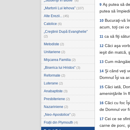
„Studenţii în Biblie”
(6)
Aş putea să de
9
„Martorii Lui Iehova”
(107)
putea să împied
Alte Erezii...
(45)
Bucuraţi-vă împ
10
Catolice
(6)
acum, toţi cei ce 
„Creştinii După Evanghelie”
ca să fiţi sătu
(2)
11
Metodiste
(2)
Căci aşa vorb
12
Unitariene
(2)
ieşit din matcă, ş
Mişcarea Familia
(2)
Cum mângâie p
13
„Biserica lui Hristos”
(3)
Şi când veţi v
14
Reformate
(2)
Domnul Îşi va ară
Luterane
(2)
Căci iată, Dom
15
Anabaptiste
(3)
ameninţările în f
Presbiteriene
(2)
Căci cu foc Îş
16
Nazariniene
(2)
de Domnul vor fi
„Neo-Apostolice”
(2)
Cei ce se sfin
17
Frații din Plymouth
(4)
carne de porc, şi