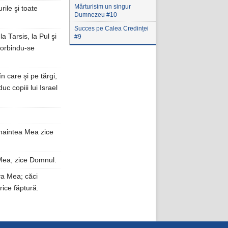
Mărturisim un singur
ile şi toate
Dumnezeu #10
Succes pe Calea Credinței
a Tarsis, la Pul şi
#9
 vorbindu-se
în care şi pe tărgi,
c copiii lui Israel
înaintea Mea zice
 Mea, zice Domnul.
va Mea; căci
rice făptură.