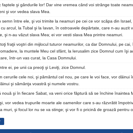
faptele şi gândurile lor! Dar vine vremea când voi strânge toate neamur
veni şi vor vedea slava Mea.
 semn între ele, şi voi trimite la neamuri pe cei ce vor scăpa din Israel, l
 cu arcul, la Tubal şi la Iavan, în ostroavele depărtate, care n-au auzit
e, şi n-au văzut slava Mea; ei vor vesti slava Mea printre neamuri.
oţi fraţii voştri din mijlocul tuturor neamurilor, ca dar Domnului, pe cai, 
romadere, la muntele Meu cel sfânt, la Ierusalim zice Domnul cum îşi adu
are, într-un vas curat, la Casa Domnului.
intre ei, pe unii ca preoţi şi Leviţi, zice Domnul.
cerurile cele noi, şi pământul cel nou, pe care le voi face, vor dăinui 
inui şi sămânţa voastră şi numele vostru.
ă nouă şi în fiecare Sabat, va veni orice făptură să se închine înaintea
şi, vor vedea trupurile moarte ale oamenilor care s-au răzvrătit împotri
a muri, şi focul lor nu se va stinge; şi vor fi o pricină de groază pentru o
r