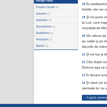
Religii False
Eu pedepsesc 
18
Practici Oculte
(8)
limbile; ele vor 
Iudaism
(7)
Şi voi pune un
19
Islamism
(2)
la Lud, care trag
Zoroastrism
(1)
niciodată de Min
Buddhism
(1)
Vor aduce pe t
20
Hinduism
(1)
pe catâri şi pe d
Bahá'í
(2)
darurile de mânc
Şi voi lua şi d
21
Căci după cum 
22
Domnul aşa va dă
În fiecare lun
23
Şi când vor ie
24
viermele lor nu v
‹ Capitol anterio