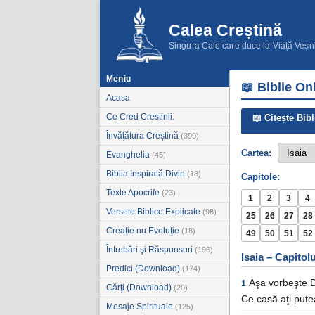
Calea Creștină
Singura Cale care duce la Viață Veșn
Meniu
📖 Biblie On
Acasa
Ce Cred Crestinii:
📖 Citește Bibl
Învăţătura Creştină
(399)
Cartea:
Evanghelia
(45)
Biblia Inspirată Divin
(18)
Capitole:
Texte Apocrife
(23)
1
2
3
4
Versete Biblice Explicate
(98)
25
26
27
28
Creaţie nu Evoluţie
(18)
49
50
51
52
Întrebări şi Răspunsuri
(196)
Isaia – Capitolu
Predici (Download)
(174)
Aşa vorbeşte D
1
Cărţi (Download)
(20)
Ce casă aţi putea
Mesaje Spirituale
(125)