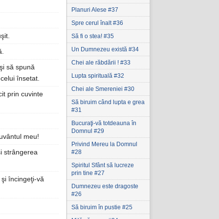
Planuri Alese #37
Spre cerul înalt #36
şit.
Să fi o stea! #35
Un Dumnezeu există #34
ă.
Chei ale răbdării ! #33
 şi să spună
Lupta spirituală #32
celui însetat.
Chei ale Smereniei #30
it prin cuvinte
Să biruim când lupta e grea
#31
Bucuraţi-vă totdeauna în
Domnul #29
 cuvântul meu!
Privind Mereu la Domnul
şi strângerea
#28
Spiritul Sfânt să lucreze
prin tine #27
 şi încingeţi-vă
Dumnezeu este dragoste
#26
Să biruim în pustie #25