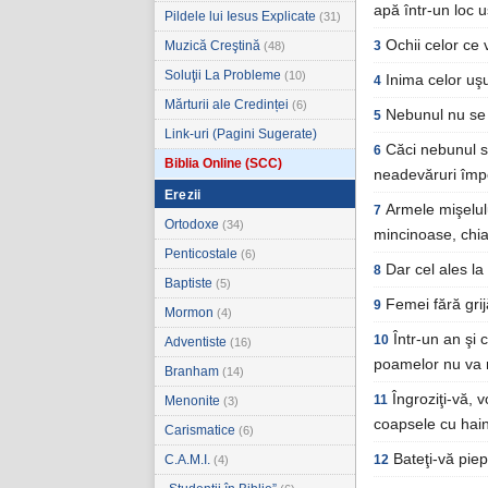
apă într-un loc 
Pildele lui Iesus Explicate
(31)
Ochii celor ce 
Muzică Creştină
3
(48)
Soluţii La Probleme
(10)
Inima celor uşu
4
Mărturii ale Credinței
(6)
Nebunul nu se v
5
Link-uri (Pagini Sugerate)
Căci nebunul sp
6
Biblia Online (SCC)
neadevăruri împot
Erezii
Armele mişelulu
7
Ortodoxe
(34)
mincinoase, chia
Penticostale
(6)
Dar cel ales la 
8
Baptiste
(5)
Femei fără grij
9
Mormon
(4)
Într-un an şi 
10
Adventiste
(16)
poamelor nu va 
Branham
(14)
Îngroziţi-vă, 
11
Menonite
(3)
coapsele cu hain
Carismatice
(6)
Bateţi-vă piep
C.A.M.I.
12
(4)