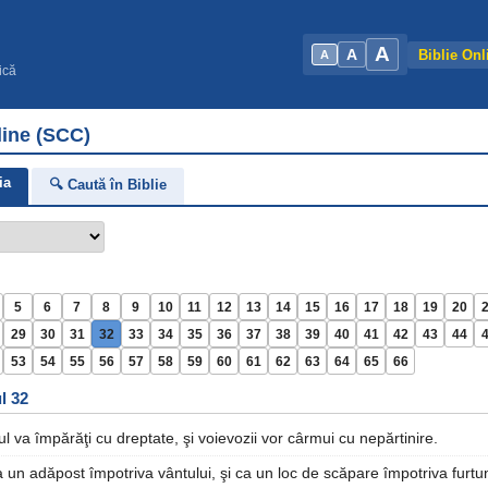
A
A
Biblie Onl
A
ică
line (SCC)
ia
🔍 Caută în Biblie
5
6
7
8
9
10
11
12
13
14
15
16
17
18
19
20
29
30
31
32
33
34
35
36
37
38
39
40
41
42
43
44
53
54
55
56
57
58
59
60
61
62
63
64
65
66
l 32
l va împărăţi cu dreptate, şi voievozii vor cârmui cu nepărtinire.
a un adăpost împotriva vântului, şi ca un loc de scăpare împotriva furtuni