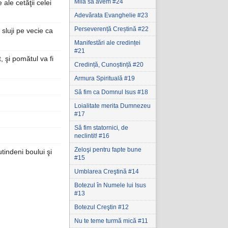
Milă să avem #24
ale cetăţii celei
Adevărata Evanghelie #23
Perseverență Creștină #22
sluji pe vecie ca
Manifestări ale credinței
#21
 şi pomătul va fi
Credință, Cunoștință #20
Armura Spirituală #19
Să fim ca Domnul Isus #18
Loialitate merita Dumnezeu
#17
Să fim statornici‚ de
neclintit! #16
Zeloşi pentru fapte bune
tindeni boului şi
#15
Umblarea Creştină #14
Botezul în Numele lui Isus
#13
Botezul Creştin #12
Nu te teme turmă mică #11