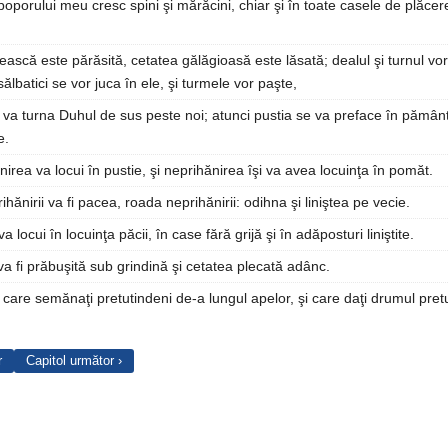
porului meu cresc spini şi mărăcini, chiar şi în toate casele de plăcere 
scă este părăsită, cetatea gălăgioasă este lăsată; dealul şi turnul vor 
sălbatici se vor juca în ele, şi turmele vor paşte,
va turna Duhul de sus peste noi; atunci pustia se va preface în pământ,
e.
nirea va locui în pustie, şi neprihănirea îşi va avea locuinţa în pomăt.
hănirii va fi pacea, roada neprihănirii: odihna şi liniştea pe vecie.
 locui în locuinţa păcii, în case fără grijă şi în adăposturi liniştite.
a fi prăbuşită sub grindină şi cetatea plecată adânc.
 care semănaţi pretutindeni de-a lungul apelor, şi care daţi drumul pretu
r
Capitol următor ›