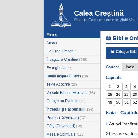
Calea Creștină
Singura Cale care duce la Viață Veșn
Meniu
📖 Biblie On
Acasa
Ce Cred Crestinii:
📖 Citește Bibl
Învăţătura Creştină
(399)
Cartea:
Evanghelia
(45)
Biblia Inspirată Divin
(18)
Capitole:
Texte Apocrife
(23)
1
2
3
4
Versete Biblice Explicate
(98)
25
26
27
28
Creaţie nu Evoluţie
(18)
49
50
51
52
Întrebări şi Răspunsuri
(196)
Isaia – Capitolu
Predici (Download)
(174)
Atunci împăratu
1
Cărţi (Download)
(20)
Fiecare va fi c
2
Mesaje Spirituale
(125)