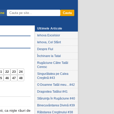
ine
Cauta
Ultimele Articole
Iehova Excelsior
Iehova, Cel Sfânt
Despre Fiul
Închinare la Tatal
Rugăciune Către Tatăl
Ceresc
21
22
23
24
Singurătatea pe Calea
Creştină #43
45
46
47
48
O Doamne Tatăl meu... #42
Dragostea Tatălui #41
Stăruinţa în Rugăciune #40
Binecuvântarea Divină #39
i, ca nişte râuri de
Răbdarea Creştinului #38