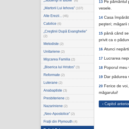
„Studenţii în Biblie”
(6)
Pe pământul po
13
„Martorii Lui Iehova”
vesele.
(107)
Alte Erezii...
(45)
Casa împărătea
14
Catolice
(6)
peşteri; măgarii 
„Creştinii După Evanghelie”
până când se 
15
(2)
privit ca o pădur
Metodiste
(2)
Atunci nepărti
16
Unitariene
(2)
Lucrarea nepri
17
Mişcarea Familia
(2)
„Biserica lui Hristos”
(3)
Poporul meu va
18
Reformate
(2)
Dar pădurea v
19
Luterane
(2)
Ferice de voi,
20
Anabaptiste
(3)
măgarului!
Presbiteriene
(2)
‹ Capitol anterio
Nazariniene
(2)
„Neo-Apostolice”
(2)
Frații din Plymouth
(4)