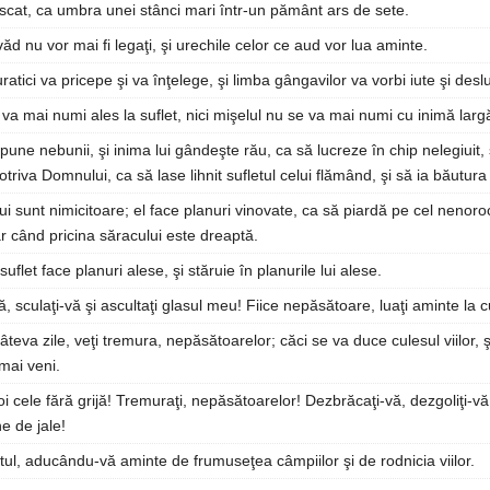
uscat, ca umbra unei stânci mari într-un pământ ars de sete.
văd nu vor mai fi legaţi, şi urechile celor ce aud vor lua aminte.
ratici va pricepe şi va înţelege, şi limba gângavilor va vorbi iute şi deslu
a mai numi ales la suflet, nici mişelul nu se va mai numi cu inimă larg
une nebunii, şi inima lui gândeşte rău, ca să lucreze în chip nelegiuit,
riva Domnului, ca să lase lihnit sufletul celui flămând, şi să ia băutura 
i sunt nimicitoare; el face planuri vinovate, ca să piardă pe cel nenoroc
r când pricina săracului este dreaptă.
suflet face planuri alese, şi stăruie în planurile lui alese.
ă, sculaţi-vă şi ascultaţi glasul meu! Fiice nepăsătoare, luaţi aminte la
câteva zile, veţi tremura, nepăsătoarelor; căci se va duce culesul viilor, 
mai veni.
voi cele fără grijă! Tremuraţi, nepăsătoarelor! Dezbrăcaţi-vă, dezgoliţi-vă
e de jale!
tul, aducându-vă aminte de frumuseţea câmpiilor şi de rodnicia viilor.