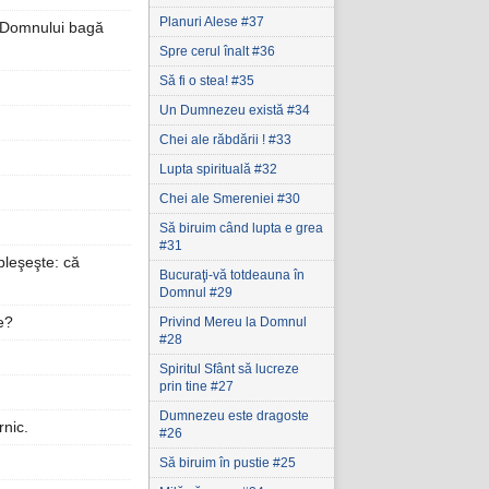
Planuri Alese #37
ă Domnului bagă
Spre cerul înalt #36
Să fi o stea! #35
Un Dumnezeu există #34
Chei ale răbdării ! #33
Lupta spirituală #32
Chei ale Smereniei #30
Să biruim când lupta e grea
#31
pleşeşte: că
Bucuraţi-vă totdeauna în
Domnul #29
e?
Privind Mereu la Domnul
#28
Spiritul Sfânt să lucreze
prin tine #27
Dumnezeu este dragoste
rnic.
#26
Să biruim în pustie #25