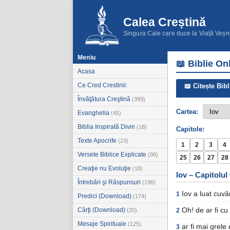
Calea Creștină
Singura Cale care duce la Viață Veșn
Meniu
📖 Biblie On
Acasa
Ce Cred Crestinii:
📖 Citește Bibl
Învăţătura Creştină
(399)
Cartea:
Evanghelia
(45)
Biblia Inspirată Divin
(18)
Capitole:
Texte Apocrife
(23)
1
2
3
4
Versete Biblice Explicate
(98)
25
26
27
28
Creaţie nu Evoluţie
(18)
Iov – Capitolul
Întrebări şi Răspunsuri
(196)
Iov a luat cuvân
1
Predici (Download)
(174)
Cărţi (Download)
Oh! de ar fi c
(20)
2
Mesaje Spirituale
(125)
ar fi mai grele
3