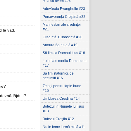
Milă să avem #24
Adevărata Evanghelie #23
Perseverență Creștină #22
Manifestări ale credinței
#21
d le văd.
Credință, Cunoștință #20
Armura Spirituală #19
Să fim ca Domnul Isus #18
Loialitate merita Dumnezeu
#17
Să fim statornici‚ de
neclintit! #16
Zeloşi pentru fapte bune
tre?
#15
i deznădăjduit?
Umblarea Creştină #14
Botezul în Numele lui Isus
#13
Botezul Creştin #12
Nu te teme turmă mică #11