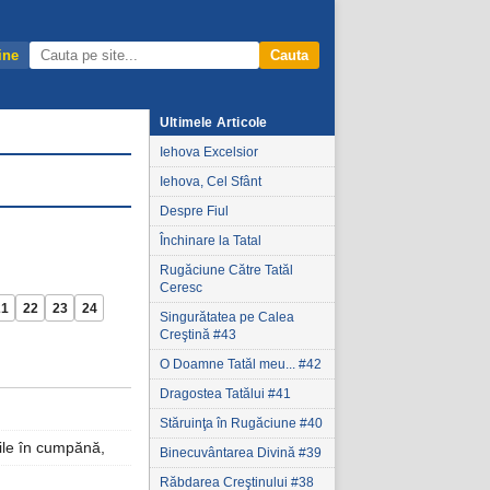
ine
Cauta
Ultimele Articole
Iehova Excelsior
Iehova, Cel Sfânt
Despre Fiul
Închinare la Tatal
Rugăciune Către Tatăl
Ceresc
21
22
23
24
Singurătatea pe Calea
Creştină #43
O Doamne Tatăl meu... #42
Dragostea Tatălui #41
Stăruinţa în Rugăciune #40
rile în cumpănă,
Binecuvântarea Divină #39
Răbdarea Creştinului #38