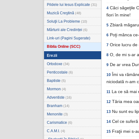
Pildele lui Iesus Explicate
(31)
Căci săgeţile 
4
Muzică Creştină
(48)
fiori în mine!
Soluţii La Probleme
(10)
Zbiară măgaru
5
Mărturii ale Credinței
(6)
Poţi mânca ce-
6
Link-uri (Pagini Sugerate)
Orice lucru de
7
Biblia Online (SCC)
O, de mi s-ar 
8
Erezii
Ortodoxe
(34)
De ar vrea Du
9
Penticostale
(6)
Îmi va rămâne
10
Baptiste
(5)
niciodată n-am c
Mormon
(4)
La ce să mai 
11
Adventiste
(16)
Tăria mea oar
12
Branham
(14)
Nu sunt eu lip
13
Menonite
(3)
Cel ce suferă 
14
Carismatice
(6)
C.A.M.I.
(4)
Fraţii mei s-a
15