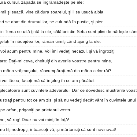
lbură cursul, zăpada se îngrămădeşte pe ele;
emii şi seacă, vine căldura soarelui, şi li se usucă albia.
ri se abat din drumul lor, se cufundă în pustie, şi pier.
in Tema se uită ţintă la ele, călătorii din Seba sunt plini de nădejde cân
elaţi în nădejdea lor, rămân uimiţi când ajung la ele.
 voi acum pentru mine. Voi îmi vedeţi necazul, şi vă îngroziţi!
re: Daţi-mi ceva, cheltuiţi din averile voastre pentru mine,
n mâna vrăjmaşului, răscumpăraţi-mă din mâna celor răi?
i voi tăcea; faceţi-mă să înţeleg în ce am păcătuit.
plecătoare sunt cuvintele adevărului! Dar ce dovedesc mustrările voas
straţi pentru tot ce am zis, şi să nu vedeţi decât vânt în cuvintele unu
 pe orfan, prigoniţi pe prietenul vostru.
ine, vă rog! Doar nu voi minţi în faţă!
nu fiţi nedrepţi; întoarceţi-vă, şi mărturisiţi că sunt nevinovat!