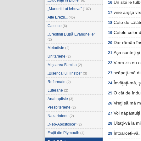
„Studenţii în Biblie”
(6)
Un sloi le tu
16
„Martorii Lui Iehova”
(107)
vine arşiţa vr
17
Alte Erezii...
(45)
Cete de călăto
18
Catolice
(6)
Cetele celor d
19
„Creştinii După Evanghelie”
(2)
Dar rămân înş
20
Metodiste
(2)
Aşa sunteţi şi
21
Unitariene
(2)
V-am zis eu oa
22
Mişcarea Familia
(2)
scăpaţi-mă di
23
„Biserica lui Hristos”
(3)
Reformate
(2)
Învăţaţi-mă, ş
24
Luterane
(2)
O cât de îndu
25
Anabaptiste
(3)
Vreţi să mă mu
26
Presbiteriene
(2)
Voi năpăstuiţi
27
Nazariniene
(2)
Uitaţi-vă la m
28
„Neo-Apostolice”
(2)
Frații din Plymouth
(4)
Întoarceţi-vă, 
29