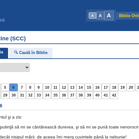
A
A
Biblie Onl
A
ică
line (SCC)
ia
🔍 Caută în Biblie
5
6
7
8
9
10
11
12
13
14
15
16
17
18
19
20
29
30
31
32
33
34
35
36
37
38
39
40
41
42
 6
tul şi a zis:
u putinţă să mi se cântărească durerea, şi să mi se pună toate nenoroci
 decât nisipul mării: de aceea îmi merg cuvintele până la nebunie!