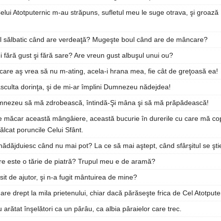
Celui Atotputernic m-au străpuns, sufletul meu le suge otrava, şi groaz
l sălbatic când are verdeaţă? Mugeşte boul când are de mâncare?
i fără gust şi fără sare? Are vreun gust albuşul unui ou?
 care aş vrea să nu m-ating, acela-i hrana mea, fie cât de greţoasă ea!
asculta dorinţa, şi de mi-ar împlini Dumnezeu nădejdea!
mnezeu să mă zdrobească, întindă-Şi mâna şi să mă prăpădească!
 măcar această mângâiere, această bucurie în durerile cu care mă co
ălcat poruncile Celui Sfânt.
nădăjduiesc când nu mai pot? La ce să mai aştept, când sfârşitul se şti
e este o tărie de piatră? Trupul meu e de aramă?
sit de ajutor, şi n-a fugit mântuirea de mine?
are drept la mila prietenului, chiar dacă părăseşte frica de Cel Atotpute
u arătat înşelători ca un pârâu, ca albia pâraielor care trec.