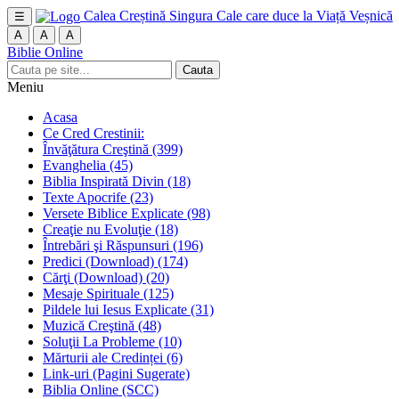
Calea Creștină
Singura Cale care duce la Viață Veșnică
☰
A
A
A
Biblie Online
Cauta
Meniu
Acasa
Ce Cred Crestinii:
Învăţătura Creştină
(399)
Evanghelia
(45)
Biblia Inspirată Divin
(18)
Texte Apocrife
(23)
Versete Biblice Explicate
(98)
Creaţie nu Evoluţie
(18)
Întrebări şi Răspunsuri
(196)
Predici (Download)
(174)
Cărţi (Download)
(20)
Mesaje Spirituale
(125)
Pildele lui Iesus Explicate
(31)
Muzică Creştină
(48)
Soluţii La Probleme
(10)
Mărturii ale Credinței
(6)
Link-uri (Pagini Sugerate)
Biblia Online (SCC)