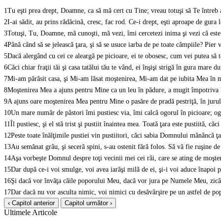
1
Tu eşti prea drept, Doamne, ca să mă cert cu Tine; vreau totuşi să Te întreb as
2
I-ai sădit, au prins rădăcină, cresc, fac rod. Ce-i drept, eşti aproape de gura 
3
Totuşi, Tu, Doamne, mă cunoşti, mă vezi, îmi cercetezi inima şi vezi că este c
4
Până când să se jelească ţara, şi să se usuce iarba de pe toate câmpiile? Pier vi
5
Dacă alergând cu cei ce aleargă pe picioare, ei te obosesc, cum vei putea să te 
6
Căci chiar fraţii tăi şi casa tatălui tău te vând, ei înşişi strigă în gura mare
7
Mi-am părăsit casa, şi Mi-am lăsat moştenirea, Mi-am dat pe iubita Mea în m
8
Moştenirea Mea a ajuns pentru Mine ca un leu în pădure, a mugit împotriva 
9
A ajuns oare moştenirea Mea pentru Mine o pasăre de pradă pestriţă, în jurul c
10
Un mare număr de păstori îmi pustiesc via, îmi calcă ogorul în picioare; ogo
11
Îl pustiesc, şi el stă trist şi pustiit înaintea mea. Toată ţara este pustiită, că
12
Peste toate înălţimile pustiei vin pustiitori, căci sabia Domnului mănâncă ţar
13
Au semănat grâu, şi seceră spini, s-au ostenit fără folos. Să vă fie ruşine 
14
Aşa vorbeşte Domnul despre toţi vecinii mei cei răi, care se ating de moşten
15
Dar după ce-i voi smulge, voi avea iarăşi milă de ei, şi-i voi aduce înapoi pe
16
Şi dacă vor învăţa căile poporului Meu, dacă vor jura pe Numele Meu, zicâ
17
Dar dacă nu vor asculta nimic, voi nimici cu desăvârşire pe un astfel de pop
‹ Capitol anterior
Capitol următor ›
Ultimele Articole