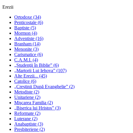
Erezii
Ortodoxe
(34)
Penticostale
(6)
Baptiste
(5)
Mormon
(4)
Adventiste
(16)
Branham
(14)
Menonite
(3)
Carismatice
(6)
C.A.M.I.
(4)
„Studenţii în Biblie”
(6)
„Martorii Lui Iehova”
(107)
Alte Erezii...
(45)
Catolice
(6)
„Creştinii După Evanghelie”
(2)
Metodiste
(2)
Unitariene
(2)
Mişcarea Familia
(2)
„Biserica lui Hristos”
(3)
Reformate
(2)
Luterane
(2)
Anabaptiste
(3)
Presbiteriene
(2)