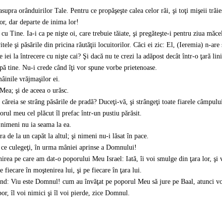
upra orânduirilor Tale. Pentru ce propăşeşte calea celor răi, şi toţi mişeii trăie
lor, dar departe de inima lor!
u Tine. Ia-i ca pe nişte oi, care trebuie tăiate, şi pregăteşte-i pentru ziua măce
tele şi păsările din pricina răutăţii locuitorilor. Căci ei zic: El, (Ieremia) n-are 
iei la întrecere cu nişte cai? Şi dacă nu te crezi la adăpost decât într-o ţară lin
 după tine. Nu-i crede când îţi vor spune vorbe prietenoase.
âinile vrăjmaşilor ei.
Mea; şi de aceea o urăsc.
ăreia se strâng păsările de pradă? Duceţi-vă, şi strângeţi toate fiarele câmpulu
rul meu cel plăcut îl prefac într-un pustiu părăsit.
ci nimeni nu ia seama la ea.
a de la un capăt la altul; şi nimeni nu-i lăsat în pace.
de ce culegeţi, în urma mâniei aprinse a Domnului!
irea pe care am dat-o poporului Meu Israel: Iată, îi voi smulge din ţara lor, şi 
 fiecare în moştenirea lui, şi pe fiecare în ţara lui.
nd: Viu este Domnul! cum au învăţat pe poporul Meu să jure pe Baal, atunci vor
or, îl voi nimici şi îl voi pierde, zice Domnul.