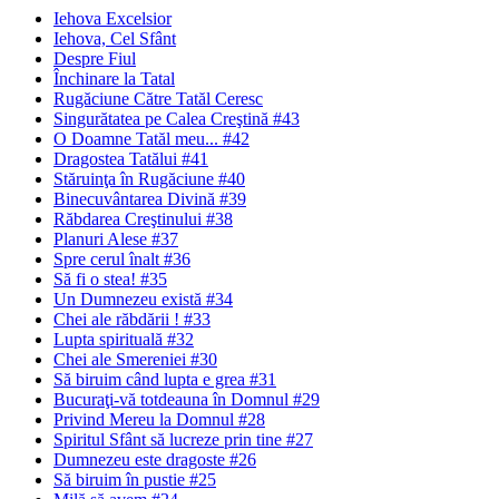
Iehova Excelsior
Iehova, Cel Sfânt
Despre Fiul
Închinare la Tatal
Rugăciune Către Tatăl Ceresc
Singurătatea pe Calea Creştină #43
O Doamne Tatăl meu... #42
Dragostea Tatălui #41
Stăruinţa în Rugăciune #40
Binecuvântarea Divină #39
Răbdarea Creştinului #38
Planuri Alese #37
Spre cerul înalt #36
Să fi o stea! #35
Un Dumnezeu există #34
Chei ale răbdării ! #33
Lupta spirituală #32
Chei ale Smereniei #30
Să biruim când lupta e grea #31
Bucuraţi-vă totdeauna în Domnul #29
Privind Mereu la Domnul #28
Spiritul Sfânt să lucreze prin tine #27
Dumnezeu este dragoste #26
Să biruim în pustie #25