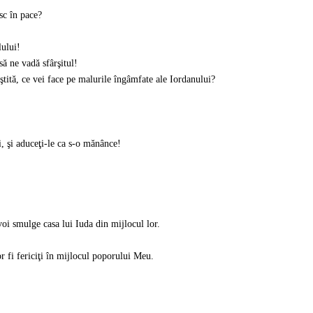
sc în pace?
lului!
să ne vadă sfârşitul!
iştită, ce vei face pe malurile îngâmfate ale Iordanului?
i, şi aduceţi-le ca s-o mănânce!
voi smulge casa lui Iuda din mijlocul lor.
 fi fericiţi în mijlocul poporului Meu.