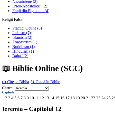
Nazariniene
(2)
„Neo-Apostolice”
(2)
Frații din Plymouth
(4)
Religii False
Practici Oculte
(8)
Iudaism
(7)
Islamism
(2)
Zoroastrism
(1)
Buddhism
(1)
Hinduism
(1)
Bahá'í
(2)
📖 Biblie Online (SCC)
📖 Citește Biblia
🔍 Caută în Biblie
Cartea:
Capitole:
1
2
3
4
5
6
7
8
9
10
11
12
13
14
15
16
17
18
19
20
21
22
23
24
25
2
Ieremia – Capitolul 12