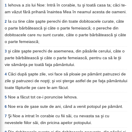
Iehova a zis lui Noe: Intră în corabie, tu şi toată casa ta; căci te-
1
am văzut fără prihană înaintea Mea în neamul acesta de oameni.
Ia cu tine câte şapte perechi din toate dobitoacele curate, câte
2
o parte bărbătească şi câte o parte femeiască; o pereche din
dobitoacele care nu sunt curate, câte o parte bărbătească şi câte
o parte femeiască;
şi câte şapte perechi de asemenea, din păsările cerului, câte o
3
parte bărbătească şi câte o parte femeiască, pentru ca să le ţii
vie sămânţa pe toată faţa pământului.
Căci după şapte zile, voi face să ploaie pe pământ patruzeci de
4
zile şi patruzeci de nopţi; şi voi şterge astfel de pe faţa pământului
toate făpturile pe care le-am făcut.
Noe a făcut tot ce-i poruncise Iehova.
5
Noe era de şase sute de ani, când a venit potopul pe pământ.
6
Şi Noe a intrat în corabie cu fiii săi, cu nevasta sa şi cu
7
nevestele fiilor săi, din pricina apelor potopului.