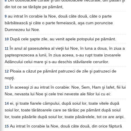
Din dobitoacele curate şi din dobitoacele necurate, din păsări şi
8
din tot ce se târăşte pe pământ,
au intrat în corabie la Noe, două câte două, câte o parte
9
bărbătească şi câte o parte femeiască, aşa cum poruncise
Dumnezeu lui Noe.
După cele şapte zile, au venit apele potopului pe pământ.
10
În anul al şasesutelea al vieţii lui Noe, în luna a doua, în ziua a
11
şaptesprezecea a lunii, în ziua aceea, s-au rupt toate izvoarele
Adâncului celui mare şi s-au deschis stăvilarele cerurilor.
Ploaia a căzut pe pământ patruzeci de zile şi patruzeci de
12
nopţi.
În aceeaşi zi au intrat în corabie: Noe, Sem, Ham şi Iafet, fiii lui
13
Noe, nevasta lui Noe şi cele trei neveste ale fiilor lui cu ei:
ei, şi toate fiarele câmpului, după soiul lor, toate vitele după
14
soiul lor, toate târâtoarele care se târăsc pe pământ după soiul
lor, toate păsările după soiul lor, toate păsărelele, tot ce are aripi.
Au intrat în corabie la Noe, două câte două, din orice făptură
15