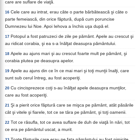
care are suflare de viaţă.
Cele care au intrat, erau câte o parte bărbătească şi câte o
16
parte femeiască, din orice făptură, după cum poruncise
Dumnezeu lui Noe. Apoi Iehova a închis uşa după el.
Potopul a fost patruzeci de zile pe pământ. Apele au crescut şi
17
au ridicat corabia, şi ea s-a înălţat deasupra pământului.
Apele au ajuns mari şi au crescut foarte mult pe pământ, şi
18
corabia plutea pe deasupra apelor.
Apele au ajuns din ce în ce mai mari şi toţi munţii înalţi, care
19
sunt sub cerul întreg, au fost acoperiţi.
Cu cincisprezece coţi s-au înălţat apele deasupra munţilor,
20
care au fost acoperiţi.
Şi a pierit orice făptură care se mişca pe pământ, atât păsările
21
cât şi vitele şi fiarele, tot ce se târa pe pământ, şi toţi oamenii.
Tot ce răsufla, tot ce avea suflare de duh de viaţă în nări, tot
22
ce era pe pământul uscat, a murit.
Toate făpturile care erau pe faţa pământului au fost nimicite,
23