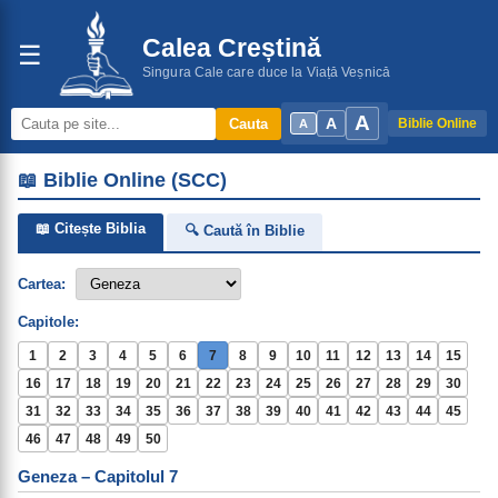
Calea Creștină
☰
Singura Cale care duce la Viață Veșnică
A
A
Cauta
Biblie Online
A
📖 Biblie Online (SCC)
📖 Citește Biblia
🔍 Caută în Biblie
Cartea:
Capitole:
1
2
3
4
5
6
7
8
9
10
11
12
13
14
15
16
17
18
19
20
21
22
23
24
25
26
27
28
29
30
31
32
33
34
35
36
37
38
39
40
41
42
43
44
45
46
47
48
49
50
Geneza – Capitolul 7