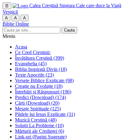
Calea Creștină
Singura Cale care duce la Viață
☰
Veșnică
A
A
A
Biblie Online
Cauta
Meniu
Acasa
Ce Cred Crestinii:
Învăţătura Creştină
(399)
Evanghelia
(45)
Biblia Inspirată Divin
(18)
Texte Apocrife
(23)
Versete Biblice Explicate
(98)
Creaţie nu Evoluţie
(18)
Întrebări şi Răspunsuri
(196)
Predici (Download)
(174)
Cărţi (Download)
(20)
Mesaje Spirituale
(125)
Pildele lui Iesus Explicate
(31)
Muzică Creştină
(48)
Soluţii La Probleme
(10)
Mărturii ale Credinței
(6)
Link-uri (Pagini Sugerate)