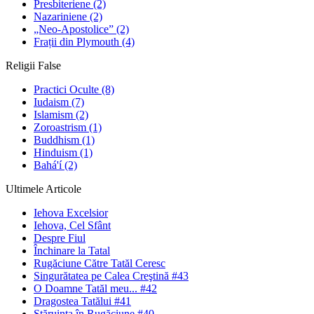
Presbiteriene
(2)
Nazariniene
(2)
„Neo-Apostolice”
(2)
Frații din Plymouth
(4)
Religii False
Practici Oculte
(8)
Iudaism
(7)
Islamism
(2)
Zoroastrism
(1)
Buddhism
(1)
Hinduism
(1)
Bahá'í
(2)
Ultimele Articole
Iehova Excelsior
Iehova, Cel Sfânt
Despre Fiul
Închinare la Tatal
Rugăciune Către Tatăl Ceresc
Singurătatea pe Calea Creştină #43
O Doamne Tatăl meu... #42
Dragostea Tatălui #41
Stăruinţa în Rugăciune #40