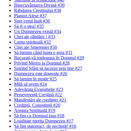
Binecuvântarea Divină #39
Răbdarea Creştinului #38
Planuri Alese #37
Spre cerul înalt #36
Să fi o stea! #35
Un Dumnezeu există #34
Chei ale răbdării ! #33
Lupta spirituală #32
Chei ale Smereniei #30
Să biruim când lupta e grea #31
Bucuraţi-vă totdeauna în Domnul #29
Privind Mereu la Domnul #28
Spiritul Sfânt să lucreze prin tine #27
Dumnezeu este dragoste #26
Să biruim în pustie #25
Milă să avem #24
Adevărata Evanghelie #23
Perseverență Creștină #22
Manifestări ale credinței #21
Credință, Cunoștință #20
Armura Spirituală #19
Să fim ca Domnul Isus #18
Loialitate merita Dumnezeu #17
Să fim statornici‚ de neclintit! #16