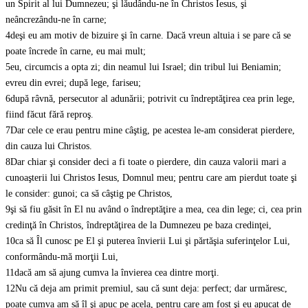
un Spirit al lui Dumnezeu; şi lăudându-ne în Christos Iesus, şi
neâncrezându-ne în carne;
4
deşi eu am motiv de bizuire şi în carne. Dacă vreun altuia i se pare că se
poate încrede în carne, eu mai mult;
5
eu, circumcis a opta zi; din neamul lui Israel; din tribul lui Beniamin;
evreu din evrei; după lege, fariseu;
6
după râvnă, persecutor al adunării; potrivit cu îndreptăţirea cea prin lege,
fiind făcut fără reproş.
7
Dar cele ce erau pentru mine câştig, pe acestea le-am considerat pierdere,
din cauza lui Christos.
8
Dar chiar şi consider deci a fi toate o pierdere, din cauza valorii mari a
cunoaşterii lui Christos Iesus, Domnul meu; pentru care am pierdut toate şi
le consider: gunoi; ca să câştig pe Christos,
9
şi să fiu găsit în El nu având o îndreptăţire a mea, cea din lege; ci, cea prin
credinţă în Christos, îndreptăţirea de la Dumnezeu pe baza credinţei,
10
ca să Îl cunosc pe El şi puterea învierii Lui şi părtăşia suferinţelor Lui,
conformându-mă morţii Lui,
11
dacă am să ajung cumva la învierea cea dintre morţi.
12
Nu că deja am primit premiul, sau că sunt deja: perfect; dar urmăresc,
poate cumva am să îl şi apuc pe acela, pentru care am fost şi eu apucat de