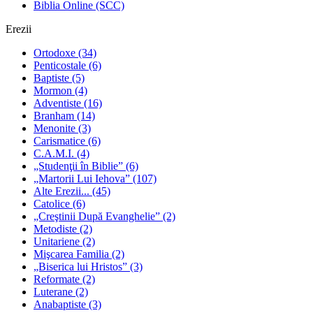
Biblia Online (SCC)
Erezii
Ortodoxe
(34)
Penticostale
(6)
Baptiste
(5)
Mormon
(4)
Adventiste
(16)
Branham
(14)
Menonite
(3)
Carismatice
(6)
C.A.M.I.
(4)
„Studenţii în Biblie”
(6)
„Martorii Lui Iehova”
(107)
Alte Erezii...
(45)
Catolice
(6)
„Creştinii După Evanghelie”
(2)
Metodiste
(2)
Unitariene
(2)
Mişcarea Familia
(2)
„Biserica lui Hristos”
(3)
Reformate
(2)
Luterane
(2)
Anabaptiste
(3)