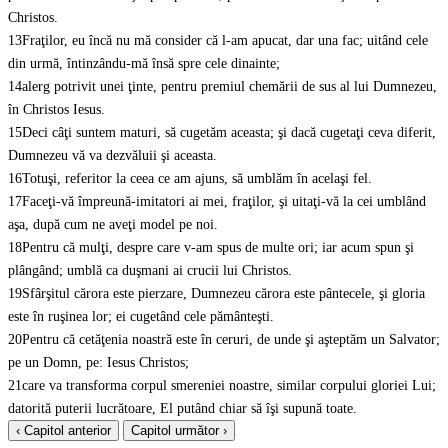
Christos.
13
Fraţilor, eu încă nu mă consider că l-am apucat, dar una fac; uitând cele
din urmă, întinzându-mă însă spre cele dinainte;
14
alerg potrivit unei ţinte, pentru premiul chemării de sus al lui Dumnezeu,
în Christos Iesus.
15
Deci câţi suntem maturi, să cugetăm aceasta; şi dacă cugetaţi ceva diferit,
Dumnezeu vă va dezvăluii şi aceasta.
16
Totuşi, referitor la ceea ce am ajuns, să umblăm în acelaşi fel.
17
Faceţi-vă împreună-imitatori ai mei, fraţilor, şi uitaţi-vă la cei umblând
aşa, după cum ne aveţi model pe noi.
18
Pentru că mulţi, despre care v-am spus de multe ori; iar acum spun şi
plângând; umblă ca duşmani ai crucii lui Christos.
19
Sfârşitul cărora este pierzare, Dumnezeu cărora este pântecele, şi gloria
este în ruşinea lor; ei cugetând cele pământeşti.
20
Pentru că cetăţenia noastră este în ceruri, de unde şi aşteptăm un Salvator;
pe un Domn, pe: Iesus Christos;
21
care va transforma corpul smereniei noastre, similar corpului gloriei Lui;
datorită puterii lucrătoare, El putând chiar să îşi supună toate.
‹ Capitol anterior
Capitol următor ›