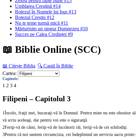
Zeloşi pentru fapte bune #15
Umblarea Creştină #14
Botezul în Numele lui Isus #13
Botezul Creştin #12
Nu te teme turmă mică #11
Mărturisim un singur Dumnezeu #10
Succes pe Calea Credinței #9
📖 Biblie Online (SCC)
📖 Citește Biblia
🔍 Caută în Biblie
Cartea:
Capitole:
1
2
3
4
Filipeni – Capitolul 3
1
Încolo, fraţii mei, bucuraţi-vă în Domnul. Pentru mine nu este obositor să
vă scriu aceleaşi, dar pentru voi este o siguranţă.
2
Feriţi-vă de câini, feriţi-vă de lucrătorii răi, feriţi-vă de cei schilodiţi.
3
Pentru că noi suntem circumcizia, cei îndeplinind un serviciu sacru printr-