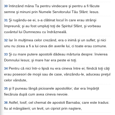
întinzând mâna Ta pentru vindecare şi pentru a fi făcute
30
semne şi minuni prin Numele Servitorului Tău Sfânt: Iesus.
Şi rugându-se ei, s-a clătinat locul în care erau strânşi
31
împreună; şi au fost umpluţi toţi de Spiritul Sfânt, şi vorbeau
cuvântul lui Dumnezeu cu îndrăzneală.
Iar în mulţimea celor crezând, era o inimă şi un suflet; şi nici
32
unu nu zicea a fi a lui ceva din averile lui, ci toate erau comune.
Şi cu mare putere apostolii dădeau mărturia despre: învierea
33
Domnului Iesus; şi mare har era peste ei toţi.
Pentru că nici într-o lipsă nu era cineva între ei; fiindcă toţi câţi
34
erau posesori de moşii sau de case, vânzându-le, aduceau preţul
celor vândute,
şi îl puneau lângă picioarele apostolilor; dar era împărţit
35
fiecăruia după cum avea cineva nevoie.
Astfel, Iosif, cel chemat de apostoli Barnaba; care este tradus:
36
fiu al mângâierii; un levit, un cipriot prin naştere,