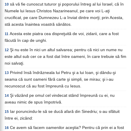
să vă fie cunoscut tuturor şi poporului întreg al lui Israel, că în
10
Numele lui Iesus Christos Nazarineanul, pe care voi L-aţi
crucificat, pe care Dumnezeu L-a înviat dintre morţi; prin Acesta,
stă acesta înaintea voastră sănătos.
Acesta este piatra cea dispreţuită de voi, zidarii, care a fost
11
făcută în cap de unghi.
Şi nu este în nici un altul salvarea; pentru că nici un nume nu
12
este altul sub cer ce a fost dat între oameni, în care trebuie să fim
noi salvaţi.
Privind însă îndrăzneala lui Petru şi a lui Ioan, şi dându-şi
13
seama că sunt oameni fără carte şi simpli, se mirau; şi i-au
recunoscut că au fost împreună cu Iesus.
Şi văzând pe omul cel vindecat stând împreună cu ei, nu
14
aveau nimic de spus împotrivă.
Iar poruncindu-le să se ducă afară din Sinedriu; s-au sfătuit
15
între ei, zicând:
Ce avem să facem oamenilor aceştia? Pentru că prin ei a fost
16