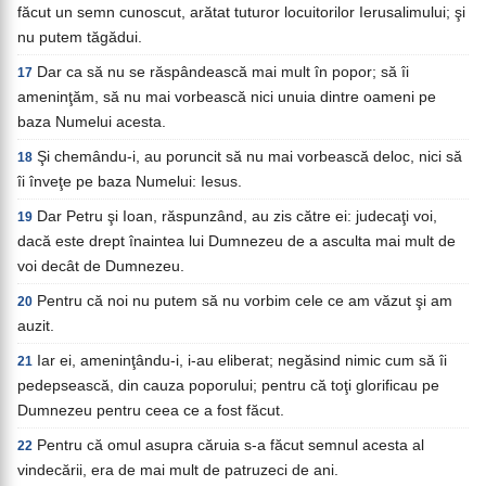
făcut un semn cunoscut, arătat tuturor locuitorilor Ierusalimului; şi
nu putem tăgădui.
Dar ca să nu se răspândească mai mult în popor; să îi
17
ameninţăm, să nu mai vorbească nici unuia dintre oameni pe
baza Numelui acesta.
Şi chemându-i, au poruncit să nu mai vorbească deloc, nici să
18
îi înveţe pe baza Numelui: Iesus.
Dar Petru şi Ioan, răspunzând, au zis către ei: judecaţi voi,
19
dacă este drept înaintea lui Dumnezeu de a asculta mai mult de
voi decât de Dumnezeu.
Pentru că noi nu putem să nu vorbim cele ce am văzut şi am
20
auzit.
Iar ei, ameninţându-i, i-au eliberat; negăsind nimic cum să îi
21
pedepsească, din cauza poporului; pentru că toţi glorificau pe
Dumnezeu pentru ceea ce a fost făcut.
Pentru că omul asupra căruia s-a făcut semnul acesta al
22
vindecării, era de mai mult de patruzeci de ani.