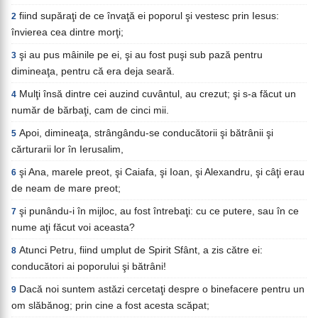
fiind supăraţi de ce învaţă ei poporul şi vestesc prin Iesus:
2
învierea cea dintre morţi;
şi au pus mâinile pe ei, şi au fost puşi sub pază pentru
3
dimineaţa, pentru că era deja seară.
Mulţi însă dintre cei auzind cuvântul, au crezut; şi s-a făcut un
4
număr de bărbaţi, cam de cinci mii.
Apoi, dimineaţa, strângându-se conducătorii şi bătrânii şi
5
cărturarii lor în Ierusalim,
şi Ana, marele preot, şi Caiafa, şi Ioan, şi Alexandru, şi câţi erau
6
de neam de mare preot;
şi punându-i în mijloc, au fost întrebaţi: cu ce putere, sau în ce
7
nume aţi făcut voi aceasta?
Atunci Petru, fiind umplut de Spirit Sfânt, a zis către ei:
8
conducători ai poporului şi bătrâni!
Dacă noi suntem astăzi cercetaţi despre o binefacere pentru un
9
om slăbănog; prin cine a fost acesta scăpat;