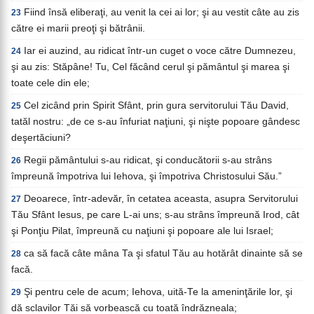
Fiind însă eliberaţi, au venit la cei ai lor; şi au vestit câte au zis
23
către ei marii preoţi şi bătrânii.
Iar ei auzind, au ridicat într-un cuget o voce către Dumnezeu,
24
şi au zis: Stăpâne! Tu, Cel făcând cerul şi pământul şi marea şi
toate cele din ele;
Cel zicând prin Spirit Sfânt, prin gura servitorului Tău David,
25
tatăl nostru: „de ce s-au înfuriat naţiuni, şi nişte popoare gândesc
deşertăciuni?
Regii pământului s-au ridicat, şi conducătorii s-au strâns
26
împreună împotriva lui Iehova, şi împotriva Christosului Său.”
Deoarece, într-adevăr, în cetatea aceasta, asupra Servitorului
27
Tău Sfânt Iesus, pe care L-ai uns; s-au strâns împreună Irod, cât
şi Ponţiu Pilat, împreună cu naţiuni şi popoare ale lui Israel;
ca să facă câte mâna Ta şi sfatul Tău au hotărât dinainte să se
28
facă.
Şi pentru cele de acum; Iehova, uită-Te la ameninţările lor, şi
29
dă sclavilor Tăi să vorbească cu toată îndrăzneala;