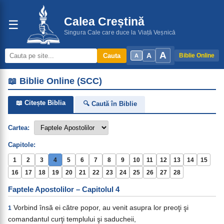
Calea Creștină
☰
Singura Cale care duce la Viață Veșnică
A
A
Cauta
Biblie Online
A
📖 Biblie Online (SCC)
📖 Citește Biblia
🔍 Caută în Biblie
Cartea:
Capitole:
1
2
3
4
5
6
7
8
9
10
11
12
13
14
15
16
17
18
19
20
21
22
23
24
25
26
27
28
Faptele Apostolilor – Capitolul 4
Vorbind însă ei către popor, au venit asupra lor preoţi şi
1
comandantul curţi templului şi saducheii,