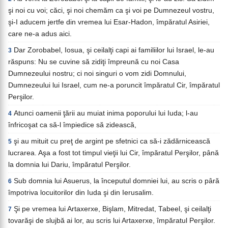
şi noi cu voi; căci, şi noi chemăm ca şi voi pe Dumnezeul vostru,
şi-I aducem jertfe din vremea lui Esar-Hadon, împăratul Asiriei,
care ne-a adus aici.
Dar Zorobabel, Iosua, şi ceilalţi capi ai familiilor lui Israel, le-au
3
răspuns: Nu se cuvine să zidiţi împreună cu noi Casa
Dumnezeului nostru; ci noi singuri o vom zidi Domnului,
Dumnezeului lui Israel, cum ne-a poruncit împăratul Cir, împăratul
Perşilor.
Atunci oamenii ţării au muiat inima poporului lui Iuda; l-au
4
înfricoşat ca să-l împiedice să zidească,
şi au mituit cu preţ de argint pe sfetnici ca să-i zădărnicească
5
lucrarea. Aşa a fost tot timpul vieţii lui Cir, împăratul Perşilor, până
la domnia lui Dariu, împăratul Perşilor.
Sub domnia lui Asuerus, la începutul domniei lui, au scris o pâră
6
împotriva locuitorilor din Iuda şi din Ierusalim.
Şi pe vremea lui Artaxerxe, Bişlam, Mitredat, Tabeel, şi ceilalţi
7
tovarăşi de slujbă ai lor, au scris lui Artaxerxe, împăratul Perşilor.