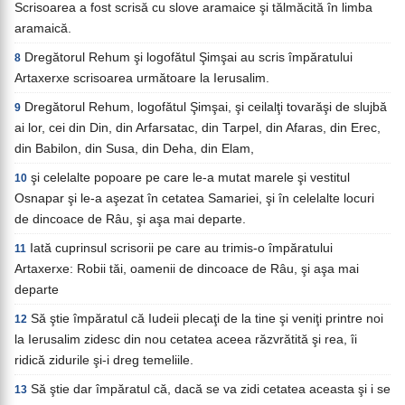
Scrisoarea a fost scrisă cu slove aramaice şi tălmăcită în limba
aramaică.
Dregătorul Rehum şi logofătul Şimşai au scris împăratului
8
Artaxerxe scrisoarea următoare la Ierusalim.
Dregătorul Rehum, logofătul Şimşai, şi ceilalţi tovarăşi de slujbă
9
ai lor, cei din Din, din Arfarsatac, din Tarpel, din Afaras, din Erec,
din Babilon, din Susa, din Deha, din Elam,
şi celelalte popoare pe care le-a mutat marele şi vestitul
10
Osnapar şi le-a aşezat în cetatea Samariei, şi în celelalte locuri
de dincoace de Râu, şi aşa mai departe.
Iată cuprinsul scrisorii pe care au trimis-o împăratului
11
Artaxerxe: Robii tăi, oamenii de dincoace de Râu, şi aşa mai
departe
Să ştie împăratul că Iudeii plecaţi de la tine şi veniţi printre noi
12
la Ierusalim zidesc din nou cetatea aceea răzvrătită şi rea, îi
ridică zidurile şi-i dreg temeliile.
Să ştie dar împăratul că, dacă se va zidi cetatea aceasta şi i se
13