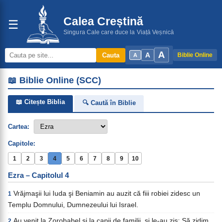
Calea Creștină
☰
Singura Cale care duce la Viață Veșnică
A
A
Cauta
Biblie Online
A
📖 Biblie Online (SCC)
📖 Citește Biblia
🔍 Caută în Biblie
Cartea:
Capitole:
1
2
3
4
5
6
7
8
9
10
Ezra – Capitolul 4
Vrăjmaşii lui Iuda şi Beniamin au auzit că fiii robiei zidesc un
1
Templu Domnului, Dumnezeului lui Israel.
Au venit la Zorobabel şi la capii de familii, şi le-au zis: Să zidim
2