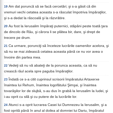
Am dat poruncă să se facă cercetări; şi s-a găsit că din
19
vremuri vechi cetatea aceasta s-a răsculat împotriva împăraţilor,
şi s-a dedat la răscoală şi la răzvrătire.
Au fost la Ierusalim împăraţi puternici, stăpâni peste toată ţara
20
de dincolo de Râu, şi cărora li se plătea bir, dare, şi drept de
trecere pe drum.
Ca urmare, porunciţi să înceteze lucrările oamenilor acelora, şi
21
să nu se mai zidească cetatea aceasta până ce nu vor avea o
învoire din partea mea.
Vedeţi să nu vă abateţi de la porunca aceasta, ca să nu
22
crească răul acela spre paguba împăraţilor.
Îndată ce s-a citit cuprinsul scrisorii împăratului Artaxerxe
23
înaintea lui Rehum, înaintea logofătului Şimşai, şi înaintea
tovarăşilor lor de slujbă, s-au dus în grabă la Ierusalim la Iudei, şi
i-au oprit cu silă şi cu putere de la lucrările lor.
Atunci s-a oprit lucrarea Casei lui Dumnezeu la Ierusalim, şi a
24
fost oprită până în anul al doilea al domniei lui Dariu, împăratul