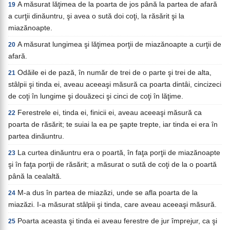
A măsurat lăţimea de la poarta de jos până la partea de afară
19
a curţii dinăuntru, şi avea o sută doi coţi, la răsărit şi la
miazănoapte.
A măsurat lungimea şi lăţimea porţii de miazănoapte a curţii de
20
afară.
Odăile ei de pază, în număr de trei de o parte şi trei de alta,
21
stâlpii şi tinda ei, aveau aceeaşi măsură ca poarta dintâi, cincizeci
de coţi în lungime şi douăzeci şi cinci de coţi în lăţime.
Ferestrele ei, tinda ei, finicii ei, aveau aceeaşi măsură ca
22
poarta de răsărit; te suiai la ea pe şapte trepte, iar tinda ei era în
partea dinăuntru.
La curtea dinăuntru era o poartă, în faţa porţii de miazănoapte
23
şi în faţa porţii de răsărit; a măsurat o sută de coţi de la o poartă
până la cealaltă.
M-a dus în partea de miazăzi, unde se afla poarta de la
24
miazăzi. I-a măsurat stâlpii şi tinda, care aveau aceeaşi măsură.
Poarta aceasta şi tinda ei aveau ferestre de jur împrejur, ca şi
25