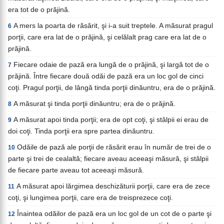
era tot de o prăjină.
A mers la poarta de răsărit, şi i-a suit treptele. A măsurat pragul
6
porţii, care era lat de o prăjină, şi celălalt prag care era lat de o
prăjină.
Fiecare odaie de pază era lungă de o prăjină, şi largă tot de o
7
prăjină. Între fiecare două odăi de pază era un loc gol de cinci
coţi. Pragul porţii, de lângă tinda porţii dinăuntru, era de o prăjină.
A măsurat şi tinda porţii dinăuntru; era de o prăjină.
8
A măsurat apoi tinda porţii; era de opt coţi, şi stâlpii ei erau de
9
doi coţi. Tinda porţii era spre partea dinăuntru.
Odăile de pază ale porţii de răsărit erau în număr de trei de o
10
parte şi trei de cealaltă; fiecare aveau aceeaşi măsură, şi stâlpii
de fiecare parte aveau tot aceeaşi măsură.
A măsurat apoi lărgimea deschizăturii porţii, care era de zece
11
coţi, şi lungimea porţii, care era de treisprezece coţi.
Înaintea odăilor de pază era un loc gol de un cot de o parte şi
12