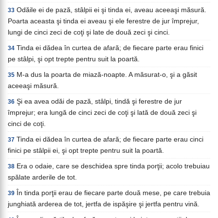
Odăile ei de pază, stâlpii ei şi tinda ei, aveau aceeaşi măsură.
33
Poarta aceasta şi tinda ei aveau şi ele ferestre de jur împrejur,
lungi de cinci zeci de coţi şi late de două zeci şi cinci.
Tinda ei dădea în curtea de afară; de fiecare parte erau finici
34
pe stâlpi, şi opt trepte pentru suit la poartă.
M-a dus la poarta de miază-noapte. A măsurat-o, şi a găsit
35
aceeaşi măsură.
Şi ea avea odăi de pază, stâlpi, tindă şi ferestre de jur
36
împrejur; era lungă de cinci zeci de coţi şi lată de două zeci şi
cinci de coţi.
Tinda ei dădea în curtea de afară; de fiecare parte erau cinci
37
finici pe stâlpii ei, şi opt trepte pentru suit la poartă.
Era o odaie, care se deschidea spre tinda porţii; acolo trebuiau
38
spălate arderile de tot.
În tinda porţii erau de fiecare parte două mese, pe care trebuia
39
junghiată arderea de tot, jertfa de ispăşire şi jertfa pentru vină.