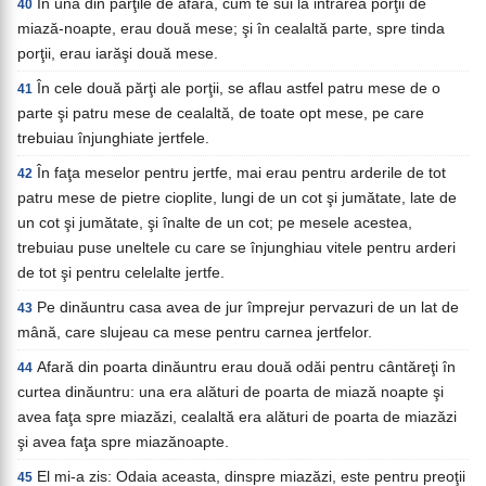
În una din părţile de afară, cum te sui la intrarea porţii de
40
miază-noapte, erau două mese; şi în cealaltă parte, spre tinda
porţii, erau iarăşi două mese.
În cele două părţi ale porţii, se aflau astfel patru mese de o
41
parte şi patru mese de cealaltă, de toate opt mese, pe care
trebuiau înjunghiate jertfele.
În faţa meselor pentru jertfe, mai erau pentru arderile de tot
42
patru mese de pietre cioplite, lungi de un cot şi jumătate, late de
un cot şi jumătate, şi înalte de un cot; pe mesele acestea,
trebuiau puse uneltele cu care se înjunghiau vitele pentru arderi
de tot şi pentru celelalte jertfe.
Pe dinăuntru casa avea de jur împrejur pervazuri de un lat de
43
mână, care slujeau ca mese pentru carnea jertfelor.
Afară din poarta dinăuntru erau două odăi pentru cântăreţi în
44
curtea dinăuntru: una era alături de poarta de miază noapte şi
avea faţa spre miazăzi, cealaltă era alături de poarta de miazăzi
şi avea faţa spre miazănoapte.
El mi-a zis: Odaia aceasta, dinspre miazăzi, este pentru preoţii
45