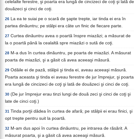
celelalte ferestre, şi poarta era lungă de cincizeci de coţi şi lată de
douăzeci şi cinci de coţi.
La ea te suiai pe o scară de şapte trepte, iar tinda ei era în
26
partea dinăuntru; pe stâlpi era câte un finic de fiecare parte.
Curtea dinăuntru avea o poartă înspre miazăzi; a măsurat de
27
la o poartă până la cealaltă spre miazăzi o sută de coţi.
M-a dus în curtea dinăuntru, pe poarta de miazăzi. A măsurat
28
poarta de miazăzi, şi a găsit că avea aceeaşi măsură.
Odăile ei de pază, stâlpii şi tinda ei, aveau aceeaşi măsură.
29
Poarta aceasta şi tinda ei aveau ferestre de jur împrejur, şi poarta
era lungă de cincizeci de coţi şi lată de douăzeci şi cinci de coţi.
(De jur împrejur erau tinzi lungi de două zeci şi cinci de coţi şi
30
late de cinci coţi.)
Tinda porţii dădea în curtea de afară; pe stâlpii ei erau finici, şi
31
opt trepte pentru suit la poartă.
M-am dus apoi în curtea dinăuntru, pe intrarea de răsărit. A
32
măsurat poarta, şi a găsit că avea aceeaşi măsură.