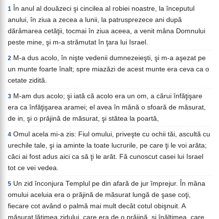
În anul al douăzeci şi cincilea al robiei noastre, la începutul
1
anului, în ziua a zecea a lunii, la patrusprezece ani după
dărâmarea cetăţii, tocmai în ziua aceea, a venit mâna Domnului
peste mine, şi m-a strămutat în ţara lui Israel.
M-a dus acolo, în nişte vedenii dumnezeieşti, şi m-a aşezat pe
2
un munte foarte înalt; spre miazăzi de acest munte era ceva ca o
cetate zidită.
M-am dus acolo; şi iată că acolo era un om, a cărui înfăţişare
3
era ca înfăţişarea aramei; el avea în mână o sfoară de măsurat,
de in, şi o prăjină de măsurat, şi stătea la poartă,
Omul acela mi-a zis: Fiul omului, priveşte cu ochii tăi, ascultă cu
4
urechile tale, şi ia aminte la toate lucrurile, pe care ţi le voi arăta;
căci ai fost adus aici ca să ţi le arăt. Fă cunoscut casei lui Israel
tot ce vei vedea.
Un zid înconjura Templul pe din afară de jur împrejur. În mâna
5
omului aceluia era o prăjină de măsurat lungă de şase coţi,
fiecare cot având o palmă mai mult decât cotul obişnuit. A
măsurat lăţimea zidului, care era de o prăjină, şi înălţimea, care