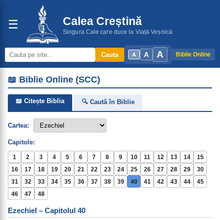
Calea Creștină
☰
Singura Cale care duce la Viață Veșnică
A
A
Cauta
Biblie Online
A
📖 Biblie Online (SCC)
📖 Citește Biblia
🔍 Caută în Biblie
Cartea:
Capitole:
1
2
3
4
5
6
7
8
9
10
11
12
13
14
15
16
17
18
19
20
21
22
23
24
25
26
27
28
29
30
31
32
33
34
35
36
37
38
39
40
41
42
43
44
45
46
47
48
Ezechiel – Capitolul 40