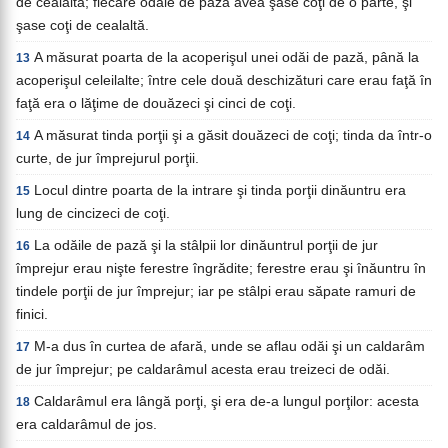
de cealaltă; fiecare odaie de pază avea şase coţi de o parte, şi
şase coţi de cealaltă.
A măsurat poarta de la acoperişul unei odăi de pază, până la
13
acoperişul celeilalte; între cele două deschizături care erau faţă în
faţă era o lăţime de douăzeci şi cinci de coţi.
A măsurat tinda porţii şi a găsit douăzeci de coţi; tinda da într-o
14
curte, de jur împrejurul porţii.
Locul dintre poarta de la intrare şi tinda porţii dinăuntru era
15
lung de cincizeci de coţi.
La odăile de pază şi la stâlpii lor dinăuntrul porţii de jur
16
împrejur erau nişte ferestre îngrădite; ferestre erau şi înăuntru în
tindele porţii de jur împrejur; iar pe stâlpi erau săpate ramuri de
finici.
M-a dus în curtea de afară, unde se aflau odăi şi un caldarâm
17
de jur împrejur; pe caldarâmul acesta erau treizeci de odăi.
Caldarâmul era lângă porţi, şi era de-a lungul porţilor: acesta
18
era caldarâmul de jos.