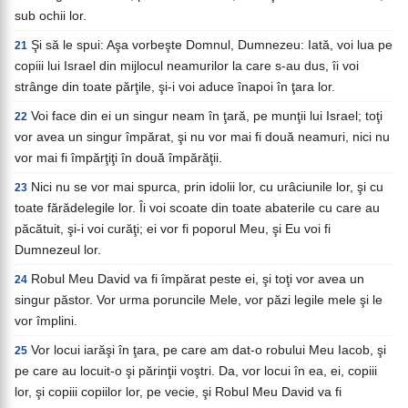
sub ochii lor.
Şi să le spui: Aşa vorbeşte Domnul, Dumnezeu: Iată, voi lua pe
21
copiii lui Israel din mijlocul neamurilor la care s-au dus, îi voi
strânge din toate părţile, şi-i voi aduce înapoi în ţara lor.
Voi face din ei un singur neam în ţară, pe munţii lui Israel; toţi
22
vor avea un singur împărat, şi nu vor mai fi două neamuri, nici nu
vor mai fi împărţiţi în două împărăţii.
Nici nu se vor mai spurca, prin idolii lor, cu urâciunile lor, şi cu
23
toate fărădelegile lor. Îi voi scoate din toate abaterile cu care au
păcătuit, şi-i voi curăţi; ei vor fi poporul Meu, şi Eu voi fi
Dumnezeul lor.
Robul Meu David va fi împărat peste ei, şi toţi vor avea un
24
singur păstor. Vor urma poruncile Mele, vor păzi legile mele şi le
vor împlini.
Vor locui iarăşi în ţara, pe care am dat-o robului Meu Iacob, şi
25
pe care au locuit-o şi părinţii voştri. Da, vor locui în ea, ei, copiii
lor, şi copiii copiilor lor, pe vecie, şi Robul Meu David va fi