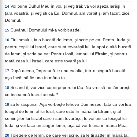
Voi pune Duhul Meu în voi, şi veţi trăi; vă voi aşeza iarăşi în
14
ţara voastră, şi veţi şti că Eu, Domnul, am vorbit şi am făcut, zice
Domnul.
Cuvântul Domnului mi-a vorbit astfel:
15
Fiul omului, ia o bucată de lemn, şi scrie pe ea: Pentru Iuda şi
16
pentru copiii lui Israel, care sunt tovarăşii lui. Ia apoi o altă bucată
de lemn, şi scrie pe ea: Pentru Iosif, lemnul lui Efraim, şi pentru
toată casa lui Israel, care este tovarăşa lui.
După aceea, împreună-le una cu alta, într-o singură bucată,
17
aşa încât să fie una în mâna ta.
Şi când îţi vor zice copiii poporului tău: Nu vrei să ne lămureşti
18
ce înseamnă lucrul acesta?
să le răspunzi: Aşa vorbeşte Iehova Dumnezeu: Iată că voi lua
19
toiagul de lemn al lui Iosif, care este în mâna lui Efraim, şi al
seminţiilor lui Israel care-i sunt tovarăşe, le voi uni cu toiagul lui
Iuda, şi voi face un singur lemn, aşa că vor fi una în mâna Mea.
Toiegele de lemn, pe care vei scrie, să le ţii astfel în mâna ta,
20