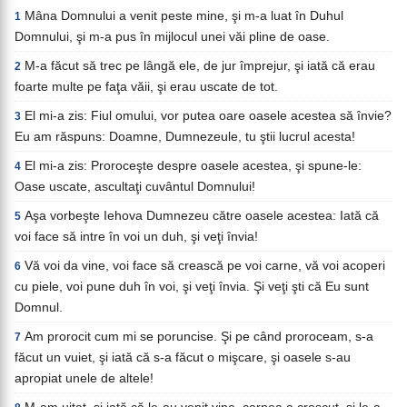
Mâna Domnului a venit peste mine, şi m-a luat în Duhul
1
Domnului, şi m-a pus în mijlocul unei văi pline de oase.
M-a făcut să trec pe lângă ele, de jur împrejur, şi iată că erau
2
foarte multe pe faţa văii, şi erau uscate de tot.
El mi-a zis: Fiul omului, vor putea oare oasele acestea să învie?
3
Eu am răspuns: Doamne, Dumnezeule, tu ştii lucrul acesta!
El mi-a zis: Proroceşte despre oasele acestea, şi spune-le:
4
Oase uscate, ascultaţi cuvântul Domnului!
Aşa vorbeşte Iehova Dumnezeu către oasele acestea: Iată că
5
voi face să intre în voi un duh, şi veţi învia!
Vă voi da vine, voi face să crească pe voi carne, vă voi acoperi
6
cu piele, voi pune duh în voi, şi veţi învia. Şi veţi şti că Eu sunt
Domnul.
Am prorocit cum mi se poruncise. Şi pe când proroceam, s-a
7
făcut un vuiet, şi iată că s-a făcut o mişcare, şi oasele s-au
apropiat unele de altele!