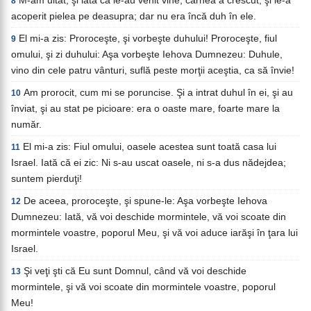
M-am uitat, şi iată că le-au venit vine, carnea a crescut, şi le-a
8
acoperit pielea pe deasupra; dar nu era încă duh în ele.
El mi-a zis: Proroceşte, şi vorbeşte duhului! Proroceşte, fiul
9
omului, şi zi duhului: Aşa vorbeşte Iehova Dumnezeu: Duhule,
vino din cele patru vânturi, suflă peste morţii aceştia, ca să învie!
Am prorocit, cum mi se poruncise. Şi a intrat duhul în ei, şi au
10
înviat, şi au stat pe picioare: era o oaste mare, foarte mare la
număr.
El mi-a zis: Fiul omului, oasele acestea sunt toată casa lui
11
Israel. Iată că ei zic: Ni s-au uscat oasele, ni s-a dus nădejdea;
suntem pierduţi!
De aceea, proroceşte, şi spune-le: Aşa vorbeşte Iehova
12
Dumnezeu: Iată, vă voi deschide mormintele, vă voi scoate din
mormintele voastre, poporul Meu, şi vă voi aduce iarăşi în ţara lui
Israel.
Şi veţi şti că Eu sunt Domnul, când vă voi deschide
13
mormintele, şi vă voi scoate din mormintele voastre, poporul
Meu!