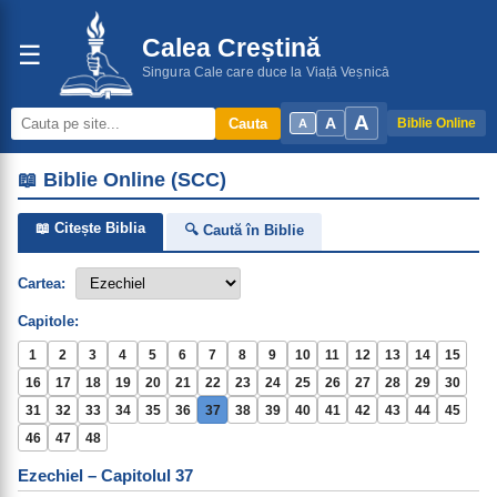
Calea Creștină
☰
Singura Cale care duce la Viață Veșnică
A
A
Cauta
Biblie Online
A
📖 Biblie Online (SCC)
📖 Citește Biblia
🔍 Caută în Biblie
Cartea:
Capitole:
1
2
3
4
5
6
7
8
9
10
11
12
13
14
15
16
17
18
19
20
21
22
23
24
25
26
27
28
29
30
31
32
33
34
35
36
37
38
39
40
41
42
43
44
45
46
47
48
Ezechiel – Capitolul 37