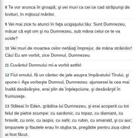
Te vor arunca în groapă, şi vei muri ca cei ce cad străpunşi de
8
lovituri, în mijlocul mărilor.
Vei mai zice tu atunci în faţa ucigaşului tău: Sunt Dumnezeu,
9
măcar că eşti om şi nu Dumnezeu, sub mâna celui ce te va
ucide?
Vei muri de moartea celor netăiaţi împrejur, de mâna străinilor!
10
Căci Eu am vorbit, zice Domnul, Dumnezeu.
Cuvântul Domnului mi-a vorbit astfel:
11
Fiul omului, fă un cântec de jale asupra împăratului Tirului, şi
12
spune-i: Aşa vorbeşte Domnul, Dumnezeu: ajunsesei la cea mai
înaltă desăvârşire, erai plin de înţelepciune, şi desăvârşit în
frumuseţe.
Stăteai în Eden, grădina lui Dumnezeu, şi erai acoperit cu tot
13
felul de pietre scumpe: cu sardonic, cu topaz, cu diamant, cu
hrisolit, cu onix, cu iaspis, cu safir, cu rubin, cu smarald, şi cu aur;
timpanele şi flautele erau în slujba ta, pregătite pentru ziua când
ai fost făcut.