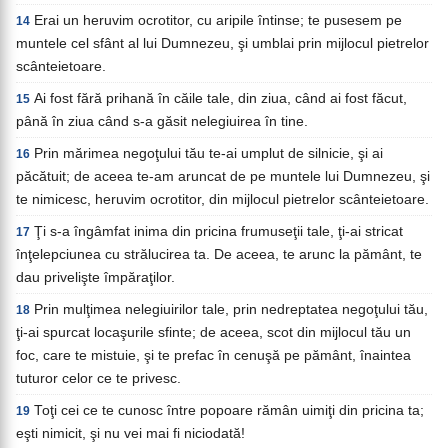
Erai un heruvim ocrotitor, cu aripile întinse; te pusesem pe
14
muntele cel sfânt al lui Dumnezeu, şi umblai prin mijlocul pietrelor
scânteietoare.
Ai fost fără prihană în căile tale, din ziua, când ai fost făcut,
15
până în ziua când s-a găsit nelegiuirea în tine.
Prin mărimea negoţului tău te-ai umplut de silnicie, şi ai
16
păcătuit; de aceea te-am aruncat de pe muntele lui Dumnezeu, şi
te nimicesc, heruvim ocrotitor, din mijlocul pietrelor scânteietoare.
Ţi s-a îngâmfat inima din pricina frumuseţii tale, ţi-ai stricat
17
înţelepciunea cu strălucirea ta. De aceea, te arunc la pământ, te
dau privelişte împăraţilor.
Prin mulţimea nelegiuirilor tale, prin nedreptatea negoţului tău,
18
ţi-ai spurcat locaşurile sfinte; de aceea, scot din mijlocul tău un
foc, care te mistuie, şi te prefac în cenuşă pe pământ, înaintea
tuturor celor ce te privesc.
Toţi cei ce te cunosc între popoare rămân uimiţi din pricina ta;
19
eşti nimicit, şi nu vei mai fi niciodată!