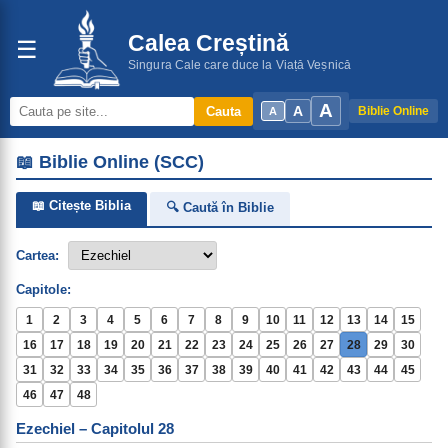
Calea Creștină
☰
Singura Cale care duce la Viață Veșnică
A
A
Cauta
Biblie Online
A
📖 Biblie Online (SCC)
📖 Citește Biblia
🔍 Caută în Biblie
Cartea:
Capitole:
1
2
3
4
5
6
7
8
9
10
11
12
13
14
15
16
17
18
19
20
21
22
23
24
25
26
27
28
29
30
31
32
33
34
35
36
37
38
39
40
41
42
43
44
45
46
47
48
Ezechiel – Capitolul 28