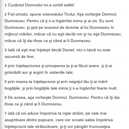
Cuvântul Domnului mi-a vorbit astfel:
1
Fiul omului, spune voievodului Tirului: Aşa vorbeşte Domnul,
2
Dumnezeu: Pentru că ţi s-a îngâmfat inima şi ai zis: Eu sunt
Dumnezeu, şi şed pe scaunul de domnie al lui Dumnezeu în
mijlocul mărilor, măcar că nu eşti decât om şi nu eşti Dumnezeu,
măcar că îţi dai ifose ca şi când ai fi Dumnezeu.
Iată că eşti mai înţelept decât Daniel, nici o taină nu este
3
ascunsă de tine;
prin înţelepciunea şi priceperea ta ţi-ai făcut avere, şi ţi-ai
4
grămădit aur şi argint în vistieriile tale;
prin marea ta înţelepciune şi prin negoţul tău ţi-ai mărit
5
bogăţiile, şi prin bogăţiile tale inima ţi s-a îngâmfat foarte mult.
De aceea, aşa vorbeşte Domnul, Dumnezeu: Pentru că îţi dai
6
ifose ca şi când ai fi Dumnezeu,
iată că voi aduce împotriva ta nişte străini, pe cele mai
7
asupritoare dintre popoare, care vor scoate sabia împotriva
înţelepciunii tale strălucitoare, şi-ţi vor pângări frumuseţea.