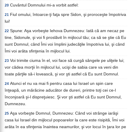
Cuvântul Domnului mi-a vorbit astfel:
20
Fiul omului, întoarce-ţi faţa spre Sidon, şi proroceşte împotriva
21
lui!
Spune: Aşa vorbeşte Iehova Dumnezeu: Iată că am necaz pe
22
tine, Sidonule, şi voi fi proslăvit în mijlocul tău; ca să se ştie că Eu
sunt Domnul, când Îmi voi împlini judecăţile împotriva lui, şi când
Îmi voi arăta sfinţenia în mijlocul lui.
Voi trimite ciuma în el, voi face să curgă sângele pe uliţele lui;
23
vor cădea morţii în mijlocul lui, ucişi de sabia care va veni din
toate părţile să-i lovească, şi vor şti astfel că Eu sunt Domnul.
Atunci el nu va mai fi pentru casa lui Israel un spin care
24
înţeapă, un mărăcine aducător de dureri, printre toţi cei ce-l
înconjoară şi-l dispreţuiesc. Şi vor şti astfel că Eu sunt Domnul,
Dumnezeu.
Aşa vorbeşte Domnul, Dumnezeu: Când voi strânge iarăşi
25
casa lui Israel din mijlocul popoarelor la care este risipită, Îmi voi
arăta în ea sfinţenia înaintea neamurilor, şi vor locui în ţara lor pe