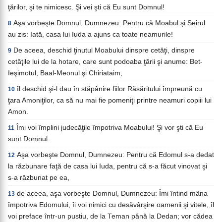
ţărilor, şi te nimicesc. Şi vei şti că Eu sunt Domnul!
Aşa vorbeşte Domnul, Dumnezeu: Pentru că Moabul şi Seirul
8
au zis: Iată, casa lui Iuda a ajuns ca toate neamurile!
De aceea, deschid ţinutul Moabului dinspre cetăţi, dinspre
9
cetăţile lui de la hotare, care sunt podoaba ţării şi anume: Bet-
Ieşimotul, Baal-Meonul şi Chiriataim,
îl deschid şi-l dau în stăpânire fiilor Răsăritului împreună cu
10
ţara Amoniţilor, ca să nu mai fie pomeniţi printre neamuri copiii lui
Amon.
Îmi voi împlini judecăţile împotriva Moabului! Şi vor şti că Eu
11
sunt Domnul.
Aşa vorbeşte Domnul, Dumnezeu: Pentru că Edomul s-a dedat
12
la răzbunare faţă de casa lui Iuda, pentru că s-a făcut vinovat şi
s-a răzbunat pe ea,
de aceea, aşa vorbeşte Domnul, Dumnezeu: Îmi întind mâna
13
împotriva Edomului, îi voi nimici cu desăvârşire oamenii şi vitele, îl
voi preface într-un pustiu, de la Teman până la Dedan; vor cădea