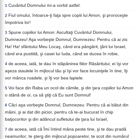
Cuvântul Domnului mi-a vorbit astfel:
1
Fiul omului, întoarce-ţi faţa spre copiii lui Amon, şi proroceşte
2
împotriva lor!
Spune copiilor lui Amon: Ascultaţi Cuvântul Domnului,
3
Dumnezeu! Aşa vorbeşte Domnul, Dumnezeu: Pentru că ai zis:
Ha! Ha! sfântului Meu Locaş, când era pângărit, ţării lui Israel,
când era pustiită, şi casei lui Iuda, când se ducea în robie,
de aceea, iată, te dau în stăpânirea fiilor Răsăritului; ei îşi vor
4
aşeza staulele în mijlocul tău şi îşi vor face locuinţele în tine; îţi
vor mânca roadele, şi îţi vor bea laptele.
Voi face din Raba un ocol de cămile, şi din ţara copiilor lui Amon
5
o stână de oi, ca să ştiţi că Eu sunt Domnul!
Căci aşa vorbeşte Domnul, Dumnezeu: Pentru că ai bătut din
6
mâini, şi ai dat din picior, pentru că te-ai bucurat în chip
batjocoritor şi din adâncul sufletului de ţara lui Israel,
de aceea, iată că Îmi întind mâna peste tine, şi te dau pradă
7
neamurilor; te şterg din mijlocul popoarelor, te scot din numărul