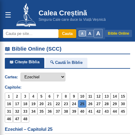
Calea Creștină
☰
Singura Cale care duce la Viață Veșnică
A
A
Cauta
Biblie Online
A
📖 Biblie Online (SCC)
📖 Citește Biblia
🔍 Caută în Biblie
Cartea:
Capitole:
1
2
3
4
5
6
7
8
9
10
11
12
13
14
15
16
17
18
19
20
21
22
23
24
25
26
27
28
29
30
31
32
33
34
35
36
37
38
39
40
41
42
43
44
45
46
47
48
Ezechiel – Capitolul 25