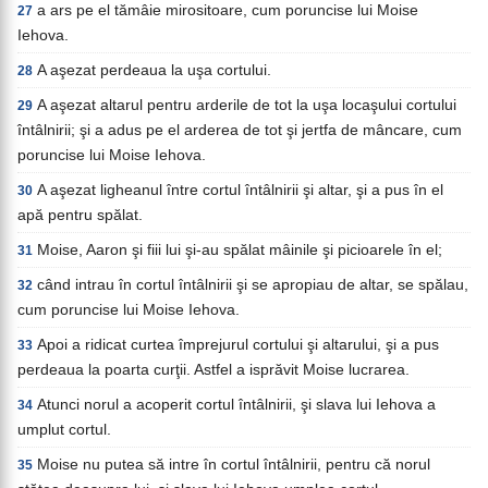
a ars pe el tămâie mirositoare, cum poruncise lui Moise
27
Iehova.
A aşezat perdeaua la uşa cortului.
28
A aşezat altarul pentru arderile de tot la uşa locaşului cortului
29
întâlnirii; şi a adus pe el arderea de tot şi jertfa de mâncare, cum
poruncise lui Moise Iehova.
A aşezat ligheanul între cortul întâlnirii şi altar, şi a pus în el
30
apă pentru spălat.
Moise, Aaron şi fiii lui şi-au spălat mâinile şi picioarele în el;
31
când intrau în cortul întâlnirii şi se apropiau de altar, se spălau,
32
cum poruncise lui Moise Iehova.
Apoi a ridicat curtea împrejurul cortului şi altarului, şi a pus
33
perdeaua la poarta curţii. Astfel a isprăvit Moise lucrarea.
Atunci norul a acoperit cortul întâlnirii, şi slava lui Iehova a
34
umplut cortul.
Moise nu putea să intre în cortul întâlnirii, pentru că norul
35