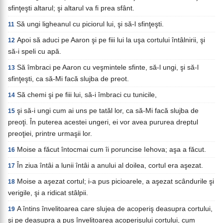
sfinţeşti altarul; şi altarul va fi prea sfânt.
Să ungi ligheanul cu piciorul lui, şi să-l sfinţeşti.
11
Apoi să aduci pe Aaron şi pe fiii lui la uşa cortului întâlnirii, şi
12
să-i speli cu apă.
Să îmbraci pe Aaron cu veşmintele sfinte, să-l ungi, şi să-l
13
sfinţeşti, ca să-Mi facă slujba de preot.
Să chemi şi pe fiii lui, să-i îmbraci cu tunicile,
14
şi să-i ungi cum ai uns pe tatăl lor, ca să-Mi facă slujba de
15
preoţi. În puterea acestei ungeri, ei vor avea pururea dreptul
preoţiei, printre urmaşii lor.
Moise a făcut întocmai cum îi poruncise Iehova; aşa a făcut.
16
În ziua întâi a lunii întâi a anului al doilea, cortul era aşezat.
17
Moise a aşezat cortul; i-a pus picioarele, a aşezat scândurile şi
18
verigile, şi a ridicat stâlpii.
A întins învelitoarea care slujea de acoperiş deasupra cortului,
19
şi pe deasupra a pus învelitoarea acoperişului cortului, cum