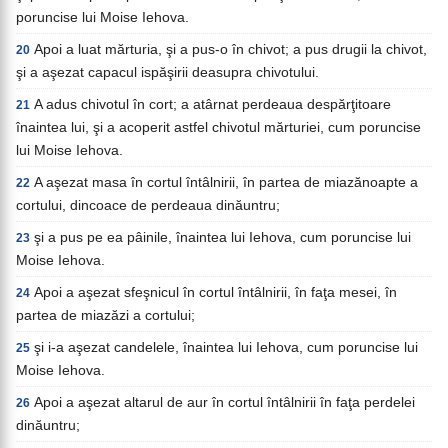
poruncise lui Moise Iehova.
Apoi a luat mărturia, şi a pus-o în chivot; a pus drugii la chivot,
20
şi a aşezat capacul ispăşirii deasupra chivotului.
A adus chivotul în cort; a atârnat perdeaua despărţitoare
21
înaintea lui, şi a acoperit astfel chivotul mărturiei, cum poruncise
lui Moise Iehova.
A aşezat masa în cortul întâlnirii, în partea de miazănoapte a
22
cortului, dincoace de perdeaua dinăuntru;
şi a pus pe ea pâinile, înaintea lui Iehova, cum poruncise lui
23
Moise Iehova.
Apoi a aşezat sfeşnicul în cortul întâlnirii, în faţa mesei, în
24
partea de miazăzi a cortului;
şi i-a aşezat candelele, înaintea lui Iehova, cum poruncise lui
25
Moise Iehova.
Apoi a aşezat altarul de aur în cortul întâlnirii în faţa perdelei
26
dinăuntru;