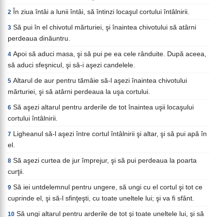
În ziua întâi a lunii întâi, să întinzi locaşul cortului întâlnirii.
2
Să pui în el chivotul mărturiei, şi înaintea chivotului să atârni
3
perdeaua dinăuntru.
Apoi să aduci masa, şi să pui pe ea cele rânduite. După aceea,
4
să aduci sfeşnicul, şi să-i aşezi candelele.
Altarul de aur pentru tămâie să-l aşezi înaintea chivotului
5
mărturiei, şi să atârni perdeaua la uşa cortului.
Să aşezi altarul pentru arderile de tot înaintea uşii locaşului
6
cortului întâlnirii.
Ligheanul să-l aşezi între cortul întâlnirii şi altar, şi să pui apă în
7
el.
Să aşezi curtea de jur împrejur, şi să pui perdeaua la poarta
8
curţii.
Să iei untdelemnul pentru ungere, să ungi cu el cortul şi tot ce
9
cuprinde el, şi să-l sfinţeşti, cu toate uneltele lui; şi va fi sfânt.
Să ungi altarul pentru arderile de tot şi toate uneltele lui, şi să
10