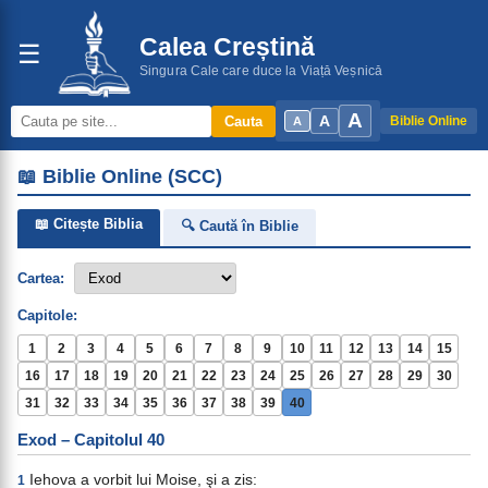
Calea Creștină
☰
Singura Cale care duce la Viață Veșnică
A
A
Cauta
Biblie Online
A
📖 Biblie Online (SCC)
📖 Citește Biblia
🔍 Caută în Biblie
Cartea:
Capitole:
1
2
3
4
5
6
7
8
9
10
11
12
13
14
15
16
17
18
19
20
21
22
23
24
25
26
27
28
29
30
31
32
33
34
35
36
37
38
39
40
Exod – Capitolul 40
Iehova a vorbit lui Moise, şi a zis:
1