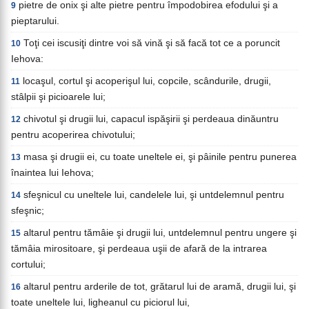
pietre de onix şi alte pietre pentru împodobirea efodului şi a
9
pieptarului.
Toţi cei iscusiţi dintre voi să vină şi să facă tot ce a poruncit
10
Iehova:
locaşul, cortul şi acoperişul lui, copcile, scândurile, drugii,
11
stâlpii şi picioarele lui;
chivotul şi drugii lui, capacul ispăşirii şi perdeaua dinăuntru
12
pentru acoperirea chivotului;
masa şi drugii ei, cu toate uneltele ei, şi pâinile pentru punerea
13
înaintea lui Iehova;
sfeşnicul cu uneltele lui, candelele lui, şi untdelemnul pentru
14
sfeşnic;
altarul pentru tămâie şi drugii lui, untdelemnul pentru ungere şi
15
tămâia mirositoare, şi perdeaua uşii de afară de la intrarea
cortului;
altarul pentru arderile de tot, grătarul lui de aramă, drugii lui, şi
16
toate uneltele lui, ligheanul cu piciorul lui,