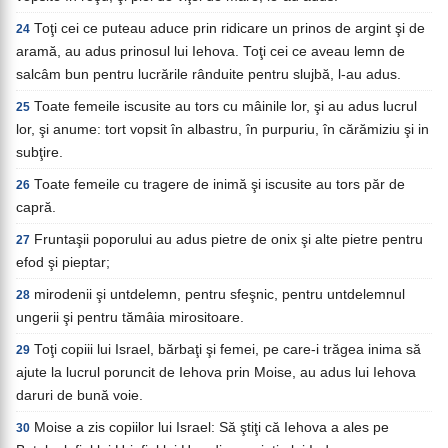
Toţi cei ce puteau aduce prin ridicare un prinos de argint şi de
24
aramă, au adus prinosul lui Iehova. Toţi cei ce aveau lemn de
salcâm bun pentru lucrările rânduite pentru slujbă, l-au adus.
Toate femeile iscusite au tors cu mâinile lor, şi au adus lucrul
25
lor, şi anume: tort vopsit în albastru, în purpuriu, în cărămiziu şi in
subţire.
Toate femeile cu tragere de inimă şi iscusite au tors păr de
26
capră.
Fruntaşii poporului au adus pietre de onix şi alte pietre pentru
27
efod şi pieptar;
mirodenii şi untdelemn, pentru sfeşnic, pentru untdelemnul
28
ungerii şi pentru tămâia mirositoare.
Toţi copiii lui Israel, bărbaţi şi femei, pe care-i trăgea inima să
29
ajute la lucrul poruncit de Iehova prin Moise, au adus lui Iehova
daruri de bună voie.
Moise a zis copiilor lui Israel: Să ştiţi că Iehova a ales pe
30