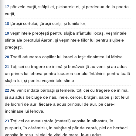
pânzele curţii, stâlpii ei, picioarele ei, şi perdeaua de la poarta
17
curţii;
ţăruşii cortului, ţăruşii curţii, şi funiile lor;
18
veşmintele preoţeşti pentru slujba sfântului locaş, veşmintele
19
sfinte ale preotului Aaron, şi veşmintele fiilor lui pentru slujbele
preoţeşti.
Toată adunarea copiilor lui Israel a ieşit dinaintea lui Moise.
20
Toţi cei cu tragere de inimă şi bunăvoinţă au venit şi au adus
21
un prinos lui Iehova pentru lucrarea cortului întâlnirii, pentru toată
slujba lui, şi pentru veşmintele sfinte.
Au venit îndată bărbaţii şi femeile, toţi cei cu tragere de inimă,
22
şi au adus belciuge de nas, inele, cercei, brăţări, salbe şi tot felul
de lucruri de aur; fiecare a adus prinosul de aur, pe care-l
închinase lui Iehova.
Toţi cei ce aveau ştofe (materii) vopsite în albastru, în
23
purpuriu, în cărămiziu, in subţire şi păr de capră, piei de berbeci
vopsite în roşu, şi piei de viţel de mare, le-au adus.