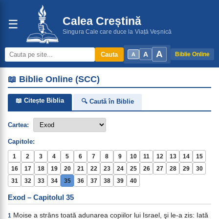
Calea Creștină
☰
Singura Cale care duce la Viață Veșnică
A
A
Cauta
Biblie Online
A
📖 Biblie Online (SCC)
📖 Citește Biblia
🔍 Caută în Biblie
Cartea:
Capitole:
1
2
3
4
5
6
7
8
9
10
11
12
13
14
15
16
17
18
19
20
21
22
23
24
25
26
27
28
29
30
31
32
33
34
35
36
37
38
39
40
Exod – Capitolul 35
Moise a strâns toată adunarea copiilor lui Israel, şi le-a zis: Iată
1