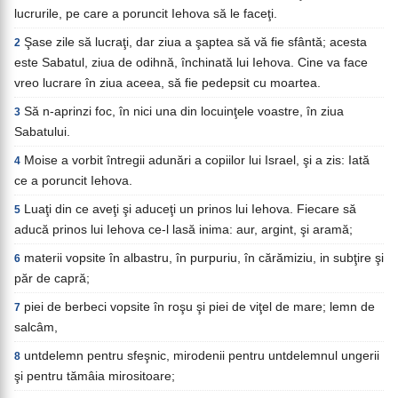
lucrurile, pe care a poruncit Iehova să le faceţi.
Şase zile să lucraţi, dar ziua a şaptea să vă fie sfântă; acesta
2
este Sabatul, ziua de odihnă, închinată lui Iehova. Cine va face
vreo lucrare în ziua aceea, să fie pedepsit cu moartea.
Să n-aprinzi foc, în nici una din locuinţele voastre, în ziua
3
Sabatului.
Moise a vorbit întregii adunări a copiilor lui Israel, şi a zis: Iată
4
ce a poruncit Iehova.
Luaţi din ce aveţi şi aduceţi un prinos lui Iehova. Fiecare să
5
aducă prinos lui Iehova ce-l lasă inima: aur, argint, şi aramă;
materii vopsite în albastru, în purpuriu, în cărămiziu, in subţire şi
6
păr de capră;
piei de berbeci vopsite în roşu şi piei de viţel de mare; lemn de
7
salcâm,
untdelemn pentru sfeşnic, mirodenii pentru untdelemnul ungerii
8
şi pentru tămâia mirositoare;