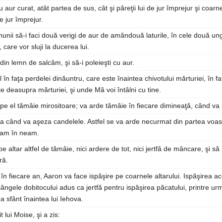
u aur curat, atât partea de sus, cât şi păreţii lui de jur împrejur şi coarnel
 jur împrejur.
unii să-i faci două verigi de aur de amândouă laturile, în cele două ung
 care vor sluji la ducerea lui.
i din lemn de salcâm, şi să-i poleieşti cu aur.
l în faţa perdelei dinăuntru, care este înaintea chivotului mărturiei, în f
ste deasupra mărturiei, şi unde Mă voi întâlni cu tine.
pe el tămâie mirositoare; va arde tămâie în fiecare dimineaţă, când va 
ra când va aşeza candelele. Astfel se va arde necurmat din partea voas
neam în neam.
e altar altfel de tămâie, nici ardere de tot, nici jertfă de mâncare, şi să 
ră.
în fiecare an, Aaron va face ispăşire pe coarnele altarului. Ispăşirea a
ngele dobitocului adus ca jertfă pentru ispăşirea păcatului, printre urm
ea sfânt înaintea lui Iehova.
 lui Moise, şi a zis: