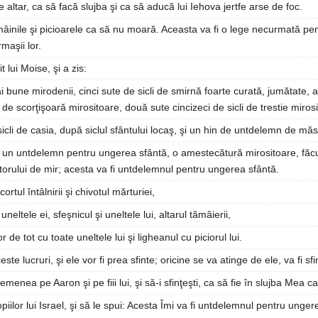
 altar, ca să facă slujba şi ca să aducă lui Iehova jertfe arse de foc.
 mâinile şi picioarele ca să nu moară. Aceasta va fi o lege necurmată pe
urmaşii lor.
t lui Moise, şi a zis:
i bune mirodenii, cinci sute de sicli de smirnă foarte curată, jumătate,
i, de scorţişoară mirositoare, două sute cincizeci de sicli de trestie miros
sicli de casia, după siclul sfântului locaş, şi un hin de untdelemn de măsl
i un untdelemn pentru ungerea sfântă, o amestecătură mirositoare, făc
orului de mir; acesta va fi untdelemnul pentru ungerea sfântă.
ortul întâlnirii şi chivotul mărturiei,
neltele ei, sfeşnicul şi uneltele lui, altarul tămâierii,
or de tot cu toate uneltele lui şi ligheanul cu piciorul lui.
este lucruri, şi ele vor fi prea sfinte; oricine se va atinge de ele, va fi sfin
menea pe Aaron şi pe fiii lui, şi să-i sfinţeşti, ca să fie în slujba Mea ca
piilor lui Israel, şi să le spui: Acesta Îmi va fi untdelemnul pentru unger