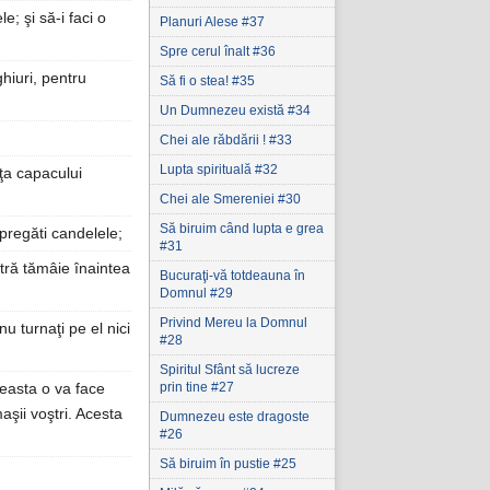
e; şi să-i faci o
Planuri Alese #37
Spre cerul înalt #36
hiuri, pentru
Să fi o stea! #35
Un Dumnezeu există #34
Chei ale răbdării ! #33
Lupta spirituală #32
aţa capacului
Chei ale Smereniei #30
Să biruim când lupta e grea
pregăti candelele;
#31
tră tămâie înaintea
Bucuraţi-vă totdeauna în
Domnul #29
Privind Mereu la Domnul
nu turnaţi pe el nici
#28
Spiritul Sfânt să lucreze
prin tine #27
ceasta o va face
aşii voştri. Acesta
Dumnezeu este dragoste
#26
Să biruim în pustie #25