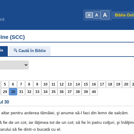
A
A
Biblie Onl
A
ică
line (SCC)
ia
🔍 Caută în Biblie
5
6
7
8
9
10
11
12
13
14
15
16
17
18
19
20
29
30
31
32
33
34
35
36
37
38
39
40
ul 30
 altar pentru arderea tămâiei, şi anume să-l faci din lemn de salcâm.
fie de un cot, iar lăţimea tot de un cot; să fie în patru colţuri, şi înălţim
tarului să fie dintr-o bucată cu el.