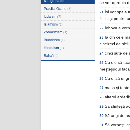
Religii False
se vor apropia de
Practici Oculte
(8)
Îşi vor spăla
21
Iudaism
(7)
fiii lui şi pentru 
Islamism
(2)
Iehova a vorbi
22
Zoroastrism
(1)
Ia din cele ma
23
Buddhism
(1)
cincizeci de sicl
Hinduism
(1)
cinci sute de 
24
Bahá'í
(2)
Cu ele să fac
25
meşteşugul făcăt
Cu el să ungi c
26
masa şi toate u
27
altarul arderil
28
Să sfinţeşti ac
29
Să ungi de ase
30
Să vorbeşti co
31