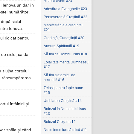
Milă să avem #24
ui Iehova un dar în
Adevărata Evanghelie #23
cestei numărători.
Perseverență Creștină #22
 după siclul
Manifestări ale credinței
entru Iehova.
#21
l ridicat pentru
Credință, Cunoștință #20
Armura Spirituală #19
Să fim ca Domnul Isus #18
de siclu, ca dar
Loialitate merita Dumnezeu
#17
u slujba cortului
Să fim statornici‚ de
tru răscumpărarea
neclintit! #16
Zeloşi pentru fapte bune
#15
Umblarea Creştină #14
tul întâlnirii şi
Botezul în Numele lui Isus
#13
Botezul Creştin #12
 vor spăla şi când
Nu te teme turmă mică #11