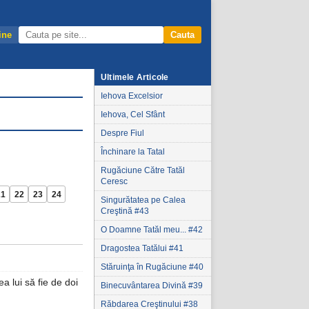
ine
Cauta
Ultimele Articole
Iehova Excelsior
Iehova, Cel Sfânt
Despre Fiul
Închinare la Tatal
Rugăciune Către Tatăl
Ceresc
21
22
23
24
Singurătatea pe Calea
Creştină #43
O Doamne Tatăl meu... #42
Dragostea Tatălui #41
Stăruinţa în Rugăciune #40
ea lui să fie de doi
Binecuvântarea Divină #39
Răbdarea Creştinului #38