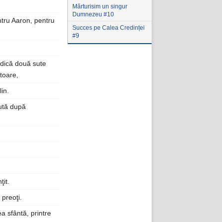
Mărturisim un singur
Dumnezeu #10
ntru Aaron, pentru
Succes pe Calea Credinței
#9
 adică două sute
itoare,
in.
ută după
ţit.
 preoţi.
ea sfântă, printre