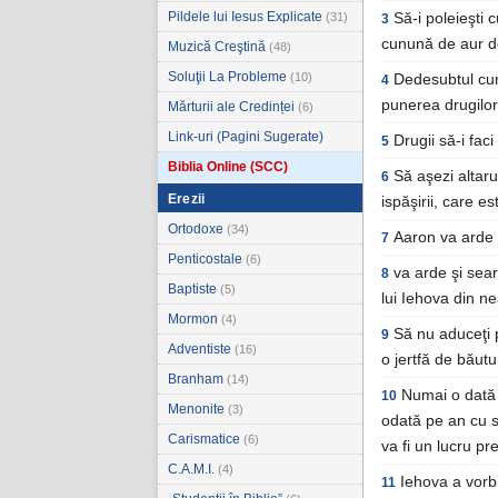
Pildele lui Iesus Explicate
(31)
Să-i poleieşti c
3
cunună de aur de
Muzică Creştină
(48)
Soluţii La Probleme
(10)
Dedesubtul cun
4
punerea drugilor,
Mărturii ale Credinței
(6)
Link-uri (Pagini Sugerate)
Drugii să-i fac
5
Biblia Online (SCC)
Să aşezi altaru
6
Erezii
ispăşirii, care e
Ortodoxe
(34)
Aaron va arde 
7
Penticostale
(6)
va arde şi sea
8
Baptiste
(5)
lui Iehova din 
Mormon
(4)
Să nu aduceţi p
9
Adventiste
(16)
o jertfă de băutu
Branham
(14)
Numai o dată 
10
Menonite
(3)
odată pe an cu sâ
Carismatice
(6)
va fi un lucru pr
C.A.M.I.
(4)
Iehova a vorbit
11