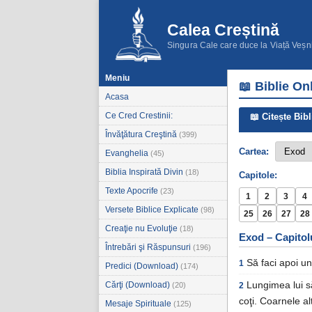
Calea Creștină
Singura Cale care duce la Viață Veșn
Meniu
📖 Biblie On
Acasa
Ce Cred Crestinii:
📖 Citește Bibl
Învăţătura Creştină
(399)
Cartea:
Evanghelia
(45)
Biblia Inspirată Divin
(18)
Capitole:
Texte Apocrife
(23)
1
2
3
4
Versete Biblice Explicate
(98)
25
26
27
28
Creaţie nu Evoluţie
(18)
Exod – Capitol
Întrebări şi Răspunsuri
(196)
Să faci apoi un
1
Predici (Download)
(174)
Cărţi (Download)
Lungimea lui să 
(20)
2
coţi. Coarnele al
Mesaje Spirituale
(125)