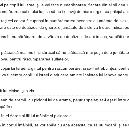
i pe copiii lui Israel şi le vei face numărătoarea, fiecare din ei să dea l
umpărarea sufletului lui, ca să nu fie loviţi de nici o urgie, cu prilejul a
 toţi cei ce vor fi cuprinşi în numărătoarea aceasta: o jumătate de siclu,
care este de douăzeci de ghere; o jumătate de siclu va fi darul ridicat p
ins în numărătoare, de la vârsta de douăzeci de ani în sus, va plăti daru
 plătească mai mult, şi săracul să nu plătească mai puţin de o jumătate 
ehova, pentru răscumpărarea sufletelor.
a copiii lui Israel argintul pentru răscumpărare, şi să-l întrebuinţezi pentr
ta va fi pentru copiii lui Israel o aducere aminte înaintea lui Iehova pen
t lui Moise, şi a zis:
hean de aramă, cu piciorul lui de aramă, pentru spălat; să-l aşezi între cor
apă în el,
în el Aaron şi fiii lui mâinile şi picioarele.
 în cortul întâlnirii, se vor spăla cu apa aceasta, ca să nu moară; şi se