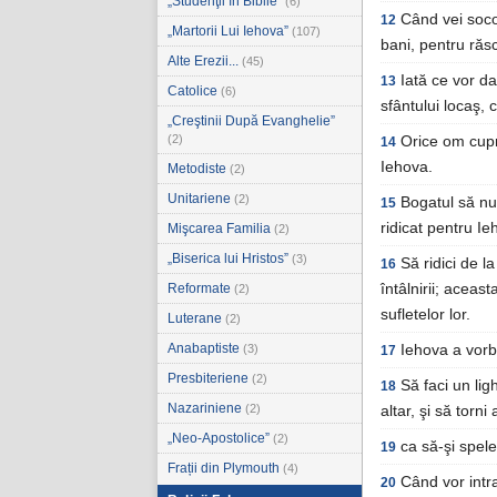
„Studenţii în Biblie”
(6)
Când vei socot
12
„Martorii Lui Iehova”
(107)
bani, pentru răsc
Alte Erezii...
(45)
Iată ce vor da
13
Catolice
(6)
sfântului locaş, 
„Creştinii După Evanghelie”
(2)
Orice om cupr
14
Iehova.
Metodiste
(2)
Unitariene
(2)
Bogatul să nu
15
ridicat pentru I
Mişcarea Familia
(2)
„Biserica lui Hristos”
(3)
Să ridici de l
16
Reformate
întâlnirii; aceas
(2)
sufletelor lor.
Luterane
(2)
Anabaptiste
(3)
Iehova a vorbi
17
Presbiteriene
(2)
Să faci un lig
18
Nazariniene
(2)
altar, şi să torni 
„Neo-Apostolice”
(2)
ca să-şi spele 
19
Frații din Plymouth
(4)
Când vor intra
20