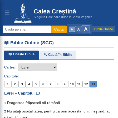
Calea Creștină
☰
Singura Cale care duce la Viață Veșnică
A
A
Cauta
Biblie Online
A
📖 Biblie Online (SCC)
📖 Citește Biblia
🔍 Caută în Biblie
Cartea:
Capitole:
1
2
3
4
5
6
7
8
9
10
11
12
13
Evrei – Capitolul 13
Dragostea frăţească să rămână.
1
Nu uitaţi ospitalitatea, pentru că prin aceasta, unii, neştiind, au
2
găzduit îngeri.