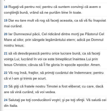
Rugaţi-vă pentru noi; pentru că suntem convinşi că avem o
18
conştiinţă bună, vrând să ne purtăm bine în toate.
Dar eu tare mult vă rog să faceţi aceasta, ca să vă fiu înapoiat
19
mai curând.
Iar Dumnezeul păcii, Cel ridicând dintre morţi pe Păstorul Cel
20
Mare al oilor, prin sângele legământului etern; adică pe Domnul
nostru Iesus;
să vă desvărşească pentru orice lucrare bună, ca să faceţi
21
voinţa Lui; lucrând în voi ce este bineplăcut înaintea Lui prin
Iesus Christos; căruia să Îi fie gloria în epocile epocilor. Amen.
Vă rog însă, fraţilor, să primiţi cuvântul de îndemnare; pentru
22
că vi l-am şi trimis pe scurt.
Să ştiţi că fratele nostru Timotei a fost eliberat; cu care, dacă
23
are să vină curând, vă voi vedea.
Salutaţi pe toţi conducătorii voştri; şi pe toţi sfinţii. Vă salută cei
24
din Italia.