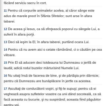
făcând serviciu sacru în cort.
Pentru că corpurile animalelor acelea, al căror sânge este
11
adus de marele preot în Sfânta Sfintelor; sunt arse în afara
tabarei.
De aceea şi Iesus, ca să sfinţească poporul cu sângele Lui, a
12
suferit în afara porţii.
Deci să ieşim la El, în afara taberei, purtând ocara Lui.
13
Pentru că nu avem aici o cetate rămânând, ci o căutăm pe cea
14
viitoare.
Prin El să aducem deci totdeauna lui Dumnezeu o jertfă de
15
laudă; adică rodul buzelor mărturisind Numele Lui.
Nu uitaţi însă de facerea de bine, şi de părtăşia prin dărnicie;
16
pentru că Dumnezeu are bunăplăcere în jertfe ca acestea.
Ascultaţi de conducătorii voştri, şi fiţi-le supuşi; pentru că ei
17
veghează asupra sufletelor voastre ca unii dând socoteală, ca să
facă aceasta cu bucurie, şi nu suspinând; aceasta fiind păgubitor
pentru voi.