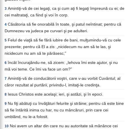
Amintiţi-vă de cei legaţi, ca şi cum aţi fi legaţi împreună cu ei; de
3
cei maltrataţi, ca fiind şi voi în corp.
Căsătoria să fie onorabilă în toate, şi patul neîntinat; pentru că
4
Dumnezeu va judeca pe curvari şi pe adulteri.
Felul de viaţă să fie fără iubire de bani, mulţumindu-vă cu cele
5
prezente; pentru că El a zis: „nicidecum nu am să te las, şi
nicidecum nu am să te părăsesc;”
încât încurajându-ne, să zicem: „Iehova îmi este ajutor, şi nu
6
mă voi teme. Ce îmi va face un om?”
Amintiţi-vă de conducătorii voştri, care v-au vorbit Cuvântul; al
7
căror rezultat al purtării, privindu-l, imitaţi-le credinţa.
Iesus Christos este acelaşi; ieri, şi astăzi, şi în epoci.
8
Nu fiţi abătuţi cu învăţături felurite şi străine; pentru că este bine
9
să fie întărită inima cu har, nu cu mâncăruri, prin care cei
umblând, nu le-a folosit.
Noi avem un altar din care nu au autoritate să mănânce cei
10