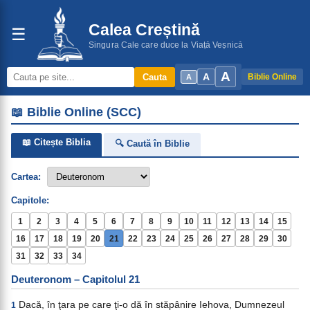
Calea Creștină
☰
Singura Cale care duce la Viață Veșnică
A
A
Cauta
Biblie Online
A
📖 Biblie Online (SCC)
📖 Citește Biblia
🔍 Caută în Biblie
Cartea:
Capitole:
1
2
3
4
5
6
7
8
9
10
11
12
13
14
15
16
17
18
19
20
21
22
23
24
25
26
27
28
29
30
31
32
33
34
Deuteronom – Capitolul 21
Dacă, în ţara pe care ţi-o dă în stăpânire Iehova, Dumnezeul
1