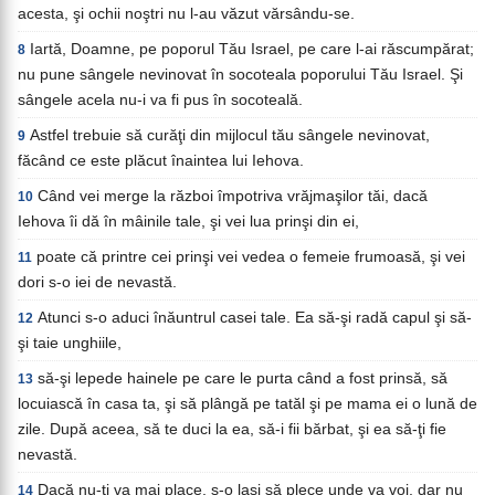
acesta, şi ochii noştri nu l-au văzut vărsându-se.
Iartă, Doamne, pe poporul Tău Israel, pe care l-ai răscumpărat;
8
nu pune sângele nevinovat în socoteala poporului Tău Israel. Şi
sângele acela nu-i va fi pus în socoteală.
Astfel trebuie să curăţi din mijlocul tău sângele nevinovat,
9
făcând ce este plăcut înaintea lui Iehova.
Când vei merge la război împotriva vrăjmaşilor tăi, dacă
10
Iehova îi dă în mâinile tale, şi vei lua prinşi din ei,
poate că printre cei prinşi vei vedea o femeie frumoasă, şi vei
11
dori s-o iei de nevastă.
Atunci s-o aduci înăuntrul casei tale. Ea să-şi radă capul şi să-
12
şi taie unghiile,
să-şi lepede hainele pe care le purta când a fost prinsă, să
13
locuiască în casa ta, şi să plângă pe tatăl şi pe mama ei o lună de
zile. După aceea, să te duci la ea, să-i fii bărbat, şi ea să-ţi fie
nevastă.
Dacă nu-ţi va mai place, s-o laşi să plece unde va voi, dar nu
14