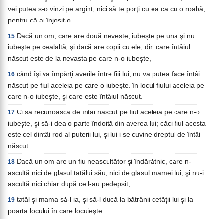
vei putea s-o vinzi pe argint, nici să te porţi cu ea ca cu o roabă,
pentru că ai înjosit-o.
Dacă un om, care are două neveste, iubeşte pe una şi nu
15
iubeşte pe cealaltă, şi dacă are copii cu ele, din care întâiul
născut este de la nevasta pe care n-o iubeşte,
când îşi va împărţi averile între fiii lui, nu va putea face întâi
16
născut pe fiul aceleia pe care o iubeşte, în locul fiului aceleia pe
care n-o iubeşte, şi care este întâiul născut.
Ci să recunoască de întâi născut pe fiul aceleia pe care n-o
17
iubeşte, şi să-i dea o parte îndoită din averea lui; căci fiul acesta
este cel dintâi rod al puterii lui, şi lui i se cuvine dreptul de întâi
născut.
Dacă un om are un fiu neascultător şi îndărătnic, care n-
18
ascultă nici de glasul tatălui său, nici de glasul mamei lui, şi nu-i
ascultă nici chiar după ce l-au pedepsit,
tatăl şi mama să-l ia, şi să-l ducă la bătrânii cetăţii lui şi la
19
poarta locului în care locuieşte.