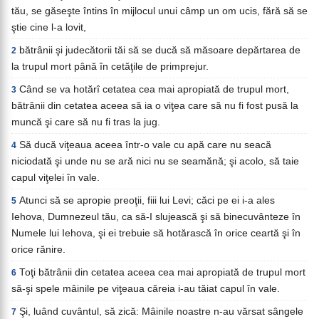
tău, se găseşte întins în mijlocul unui câmp un om ucis, fără să se
ştie cine l-a lovit,
bătrânii şi judecătorii tăi să se ducă să măsoare depărtarea de
2
la trupul mort până în cetăţile de primprejur.
Când se va hotărî cetatea cea mai apropiată de trupul mort,
3
bătrânii din cetatea aceea să ia o viţea care să nu fi fost pusă la
muncă şi care să nu fi tras la jug.
Să ducă viţeaua aceea într-o vale cu apă care nu seacă
4
niciodată şi unde nu se ară nici nu se seamănă; şi acolo, să taie
capul viţelei în vale.
Atunci să se apropie preoţii, fiii lui Levi; căci pe ei i-a ales
5
Iehova, Dumnezeul tău, ca să-I slujească şi să binecuvânteze în
Numele lui Iehova, şi ei trebuie să hotărască în orice ceartă şi în
orice rănire.
Toţi bătrânii din cetatea aceea cea mai apropiată de trupul mort
6
să-şi spele mâinile pe viţeaua căreia i-au tăiat capul în vale.
Şi, luând cuvântul, să zică: Mâinile noastre n-au vărsat sângele
7