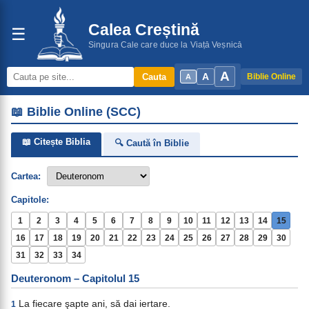
Calea Creștină
☰
Singura Cale care duce la Viață Veșnică
A
A
Cauta
Biblie Online
A
📖 Biblie Online (SCC)
📖 Citește Biblia
🔍 Caută în Biblie
Cartea:
Capitole:
1
2
3
4
5
6
7
8
9
10
11
12
13
14
15
16
17
18
19
20
21
22
23
24
25
26
27
28
29
30
31
32
33
34
Deuteronom – Capitolul 15
La fiecare şapte ani, să dai iertare.
1