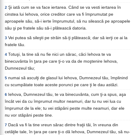
Şi iată cum se va face iertarea. Când se va vesti iertarea în
2
cinstea lui Iehova, orice creditor care va fi împrumutat pe
aproapele său, să-i ierte împrumutul, să nu silească pe aproapele
său şi pe fratele său să-i plătească datoria.
Vei putea să sileşti pe străin să-ţi plătească; dar să ierţi ce ai la
3
fratele tău.
Totuşi, la tine să nu fie nici un sărac, căci Iehova te va
4
binecuvânta în ţara pe care ţi-o va da de moştenire Iehova,
Dumnezeul tău;
numai să asculţi de glasul lui Iehova, Dumnezeul tău, împlinind
5
cu scumpătate toate aceste porunci pe care ţi le dau astăzi.
Iehova, Dumnezeul tău, te va binecuvânta, cum ţi-a spus, aşa
6
încât vei da cu împrumut multor neamuri, dar tu nu vei lua cu
împrumut de la ele; tu vei stăpâni peste multe neamuri, dar ele
nu vor stăpâni peste tine.
Dacă va fi la tine vreun sărac dintre fraţii tăi, în vreuna din
7
cetăţile tale, în ţara pe care ţi-o dă Iehova, Dumnezeul tău, să nu-