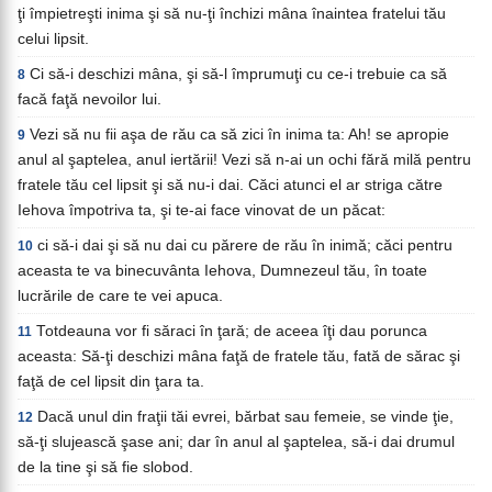
ţi împietreşti inima şi să nu-ţi închizi mâna înaintea fratelui tău
celui lipsit.
Ci să-i deschizi mâna, şi să-l împrumuţi cu ce-i trebuie ca să
8
facă faţă nevoilor lui.
Vezi să nu fii aşa de rău ca să zici în inima ta: Ah! se apropie
9
anul al şaptelea, anul iertării! Vezi să n-ai un ochi fără milă pentru
fratele tău cel lipsit şi să nu-i dai. Căci atunci el ar striga către
Iehova împotriva ta, şi te-ai face vinovat de un păcat:
ci să-i dai şi să nu dai cu părere de rău în inimă; căci pentru
10
aceasta te va binecuvânta Iehova, Dumnezeul tău, în toate
lucrările de care te vei apuca.
Totdeauna vor fi săraci în ţară; de aceea îţi dau porunca
11
aceasta: Să-ţi deschizi mâna faţă de fratele tău, fată de sărac şi
faţă de cel lipsit din ţara ta.
Dacă unul din fraţii tăi evrei, bărbat sau femeie, se vinde ţie,
12
să-ţi slujească şase ani; dar în anul al şaptelea, să-i dai drumul
de la tine şi să fie slobod.