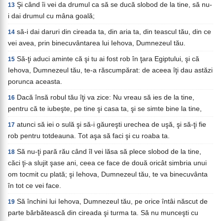
Şi când îi vei da drumul ca să se ducă slobod de la tine, să nu-
13
i dai drumul cu mâna goală;
să-i dai daruri din cireada ta, din aria ta, din teascul tău, din ce
14
vei avea, prin binecuvântarea lui Iehova, Dumnezeul tău.
Să-ţi aduci aminte că şi tu ai fost rob în ţara Egiptului, şi că
15
Iehova, Dumnezeul tău, te-a răscumpărat: de aceea îţi dau astăzi
porunca aceasta.
Dacă însă robul tău îţi va zice: Nu vreau să ies de la tine,
16
pentru că te iubeşte, pe tine şi casa ta, şi se simte bine la tine,
atunci să iei o sulă şi să-i găureşti urechea de uşă, şi să-ţi fie
17
rob pentru totdeauna. Tot aşa să faci şi cu roaba ta.
Să nu-ţi pară rău când îl vei lăsa să plece slobod de la tine,
18
căci ţi-a slujit şase ani, ceea ce face de două oricât simbria unui
om tocmit cu plată; şi Iehova, Dumnezeul tău, te va binecuvânta
în tot ce vei face.
Să închini lui Iehova, Dumnezeul tău, pe orice întâi născut de
19
parte bărbătească din cireada şi turma ta. Să nu munceşti cu