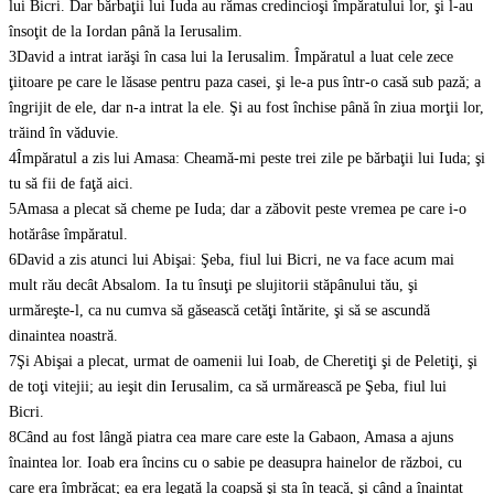
lui Bicri. Dar bărbaţii lui Iuda au rămas credincioşi împăratului lor, şi l-au
însoţit de la Iordan până la Ierusalim.
3
David a intrat iarăşi în casa lui la Ierusalim. Împăratul a luat cele zece
ţiitoare pe care le lăsase pentru paza casei, şi le-a pus într-o casă sub pază; a
îngrijit de ele, dar n-a intrat la ele. Şi au fost închise până în ziua morţii lor,
trăind în văduvie.
4
Împăratul a zis lui Amasa: Cheamă-mi peste trei zile pe bărbaţii lui Iuda; şi
tu să fii de faţă aici.
5
Amasa a plecat să cheme pe Iuda; dar a zăbovit peste vremea pe care i-o
hotărâse împăratul.
6
David a zis atunci lui Abişai: Şeba, fiul lui Bicri, ne va face acum mai
mult rău decât Absalom. Ia tu însuţi pe slujitorii stăpânului tău, şi
urmăreşte-l, ca nu cumva să găsească cetăţi întărite, şi să se ascundă
dinaintea noastră.
7
Şi Abişai a plecat, urmat de oamenii lui Ioab, de Cheretiţi şi de Peletiţi, şi
de toţi vitejii; au ieşit din Ierusalim, ca să urmărească pe Şeba, fiul lui
Bicri.
8
Când au fost lângă piatra cea mare care este la Gabaon, Amasa a ajuns
înaintea lor. Ioab era încins cu o sabie pe deasupra hainelor de război, cu
care era îmbrăcat; ea era legată la coapsă şi sta în teacă, şi când a înaintat