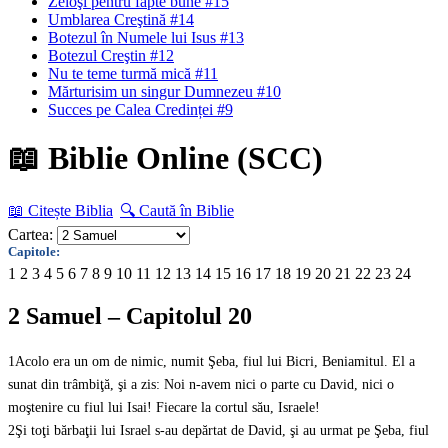
Zeloşi pentru fapte bune #15
Umblarea Creştină #14
Botezul în Numele lui Isus #13
Botezul Creştin #12
Nu te teme turmă mică #11
Mărturisim un singur Dumnezeu #10
Succes pe Calea Credinței #9
📖 Biblie Online (SCC)
📖 Citește Biblia
🔍 Caută în Biblie
Cartea:
Capitole:
1
2
3
4
5
6
7
8
9
10
11
12
13
14
15
16
17
18
19
20
21
22
23
24
2 Samuel – Capitolul 20
1
Acolo era un om de nimic, numit Şeba, fiul lui Bicri, Beniamitul. El a
sunat din trâmbiţă, şi a zis: Noi n-avem nici o parte cu David, nici o
moştenire cu fiul lui Isai! Fiecare la cortul său, Israele!
2
Şi toţi bărbaţii lui Israel s-au depărtat de David, şi au urmat pe Şeba, fiul