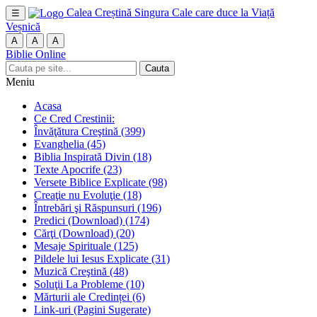
Calea Creștină
Singura Cale care duce la Viață
☰
Veșnică
A
A
A
Biblie Online
Cauta
Meniu
Acasa
Ce Cred Crestinii:
Învăţătura Creştină
(399)
Evanghelia
(45)
Biblia Inspirată Divin
(18)
Texte Apocrife
(23)
Versete Biblice Explicate
(98)
Creaţie nu Evoluţie
(18)
Întrebări şi Răspunsuri
(196)
Predici (Download)
(174)
Cărţi (Download)
(20)
Mesaje Spirituale
(125)
Pildele lui Iesus Explicate
(31)
Muzică Creştină
(48)
Soluţii La Probleme
(10)
Mărturii ale Credinței
(6)
Link-uri (Pagini Sugerate)