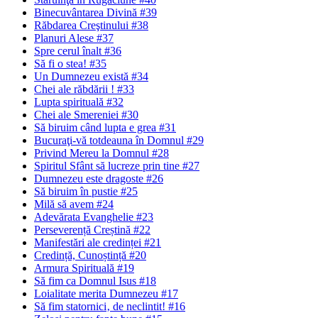
Binecuvântarea Divină #39
Răbdarea Creştinului #38
Planuri Alese #37
Spre cerul înalt #36
Să fi o stea! #35
Un Dumnezeu există #34
Chei ale răbdării ! #33
Lupta spirituală #32
Chei ale Smereniei #30
Să biruim când lupta e grea #31
Bucuraţi-vă totdeauna în Domnul #29
Privind Mereu la Domnul #28
Spiritul Sfânt să lucreze prin tine #27
Dumnezeu este dragoste #26
Să biruim în pustie #25
Milă să avem #24
Adevărata Evanghelie #23
Perseverență Creștină #22
Manifestări ale credinței #21
Credință, Cunoștință #20
Armura Spirituală #19
Să fim ca Domnul Isus #18
Loialitate merita Dumnezeu #17
Să fim statornici‚ de neclintit! #16