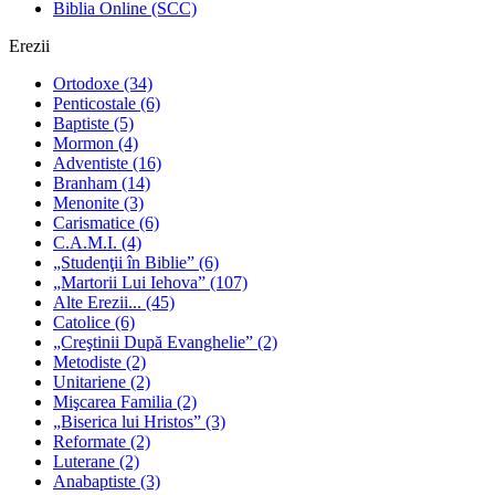
Biblia Online (SCC)
Erezii
Ortodoxe
(34)
Penticostale
(6)
Baptiste
(5)
Mormon
(4)
Adventiste
(16)
Branham
(14)
Menonite
(3)
Carismatice
(6)
C.A.M.I.
(4)
„Studenţii în Biblie”
(6)
„Martorii Lui Iehova”
(107)
Alte Erezii...
(45)
Catolice
(6)
„Creştinii După Evanghelie”
(2)
Metodiste
(2)
Unitariene
(2)
Mişcarea Familia
(2)
„Biserica lui Hristos”
(3)
Reformate
(2)
Luterane
(2)
Anabaptiste
(3)