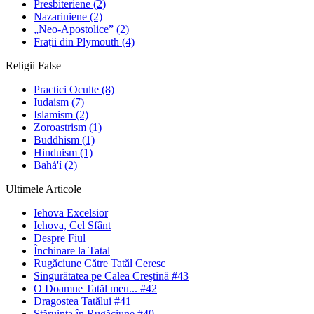
Presbiteriene
(2)
Nazariniene
(2)
„Neo-Apostolice”
(2)
Frații din Plymouth
(4)
Religii False
Practici Oculte
(8)
Iudaism
(7)
Islamism
(2)
Zoroastrism
(1)
Buddhism
(1)
Hinduism
(1)
Bahá'í
(2)
Ultimele Articole
Iehova Excelsior
Iehova, Cel Sfânt
Despre Fiul
Închinare la Tatal
Rugăciune Către Tatăl Ceresc
Singurătatea pe Calea Creştină #43
O Doamne Tatăl meu... #42
Dragostea Tatălui #41
Stăruinţa în Rugăciune #40