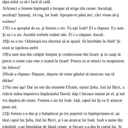
săpa zidul ca să-l facă să cadă.
16
Atunci o femeie înţeleaptă a început să strige din cetate: Ascultaţi,
ascultaţi! Spuneţi, vă rog, lui Ioab: Apropie-te până aici, căci vreau să-ţi
vorbesc!
17
El s-a apropiat de ea, şi femeia a zis: Tu eşti Ioab? El a răspuns: Eu sunt.
Şi ea i-a zis: Ascultă vorbele roabei tale. El i-a răspuns: Ascult.
18
Şi ea a zis: Odinioară era obiceiul să se spună: Să întrebăm în Abel! Şi
totul se isprăvea astfel.
19
Eu sunt una din cetăţile liniştite şi credincioase din Israel; şi tu cauţi să
pierzi o cetate care este o mamă în Israel! Pentru ce ai nimici tu moştenirea
lui Iehova?
20
Ioab a răspuns: Departe, departe de mine gândul să nimicesc sau să
dărâm!
21
Nu este aşa! Dar un om din muntele Efraim, numit Şeba, fiul lui Bicri, a
ridicat mâna împotriva împăratului David; daţi-l încoace numai pe el, şi mă
voi depărta de cetate. Femeia a zis lui Ioab: Iată, capul lui îţi va fi aruncat
peste zid.
22
Şi femeia s-a dus şi a înduplecat pe tot poporul cu înţelepciunea ei; au
tăiat capul lui Şeba, fiul lui Bicri, şi l-au aruncat lui Ioab. Ioab a sunat din
trâmbiţă; s-au împrăştiat de lângă cetate, şi fiecare s-a dus în cortul lui. Şi