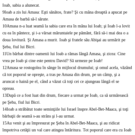
Ioab, sabia a alunecat.
9
Ioab a zis lui Amasa: Eşti sănătos, frate? Şi cu mâna dreaptă a apucat pe
Amasa de barbă să-l sărute.
10
Amasa n-a luat seamă la sabia care era în mâna lui Ioab; şi Ioab l-a lovit
cu ea în pântece, şi i-a vărsat măruntaiele pe pământ, fără să-i mai dea o a
doua lovitură. Şi Amasa a murit. Ioab şi fratele său Abişai au urmărit pe
Şeba, fiul lui Bicri.
11
Un bărbat dintre oamenii lui Ioab a rămas lângă Amasa, şi zicea: Cine
vrea pe Ioab şi cine este pentru David? Să urmeze pe Ioab!
12
Amasa se rostogolea în sânge în mijlocul drumului; şi omul acela, văzând
că tot poporul se opreşte, a tras pe Amasa din drum, pe un câmp, şi a
aruncat o haină pe el, când a văzut că toţi cei ce ajungeau lângă el se
opreau.
13
După ce a fost luat din drum, fiecare a urmat pe Ioab, ca să urmărească
pe Şeba, fiul lui Bicri.
14
Ioab a străbătut toate seminţiile lui Israel înspre Abel-Bet-Maaca, şi toţi
bărbaţii de seamă s-au strâns şi l-au urmat.
15
Au venit şi au împresurat pe Şeba în Abel-Bet-Maaca, şi au ridicat
împotriva cetăţii un val care atingea întăritura. Tot poporul care era cu Ioab