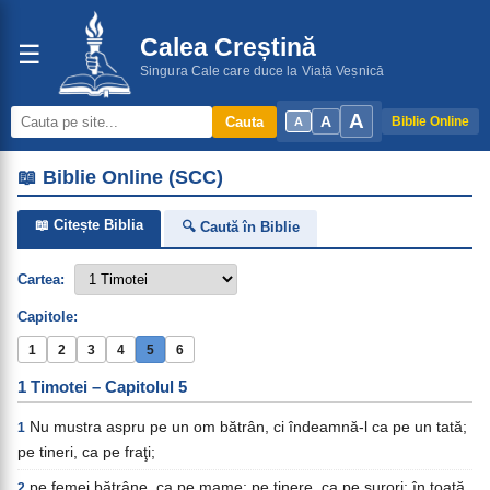
Calea Creștină
☰
Singura Cale care duce la Viață Veșnică
A
A
Cauta
Biblie Online
A
📖 Biblie Online (SCC)
📖 Citește Biblia
🔍 Caută în Biblie
Cartea:
Capitole:
1
2
3
4
5
6
1 Timotei – Capitolul 5
Nu mustra aspru pe un om bătrân, ci îndeamnă-l ca pe un tată;
1
pe tineri, ca pe fraţi;
pe femei bătrâne, ca pe mame; pe tinere, ca pe surori; în toată
2