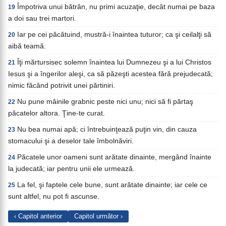
Împotriva unui bătrân, nu primi acuzaţie, decât numai pe baza
19
a doi sau trei martori.
Iar pe cei păcătuind, mustră-i înaintea tuturor; ca şi ceilalţi să
20
aibă teamă.
Îţi mărtursisec solemn înaintea lui Dumnezeu şi a lui Christos
21
Iesus şi a îngerilor aleşi, ca să păzeşti acestea fără prejudecată;
nimic făcând potrivit unei părtiniri.
Nu pune mâinile grabnic peste nici unu; nici să fi părtaş
22
păcatelor altora. Ţine-te curat.
Nu bea numai apă; ci întrebuinţează puţin vin, din cauza
23
stomacului şi a deselor tale îmbolnăviri.
Păcatele unor oameni sunt arătate dinainte, mergând înainte
24
la judecată; iar pentru unii ele urmează.
La fel, şi faptele cele bune, sunt arătate dinainte; iar cele ce
25
sunt altfel, nu pot fi ascunse.
‹ Capitol anterior
Capitol următor ›