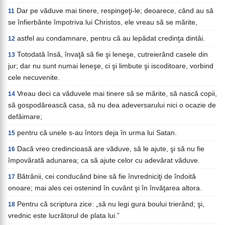
Dar pe văduve mai tinere, respingeţi-le; deoarece, când au să
11
se înfierbânte împotriva lui Christos, ele vreau să se mărite,
astfel au condamnare, pentru că au lepădat credinţa dintâi.
12
Totodată însă, învaţă să fie şi leneşe, cutreierând casele din
13
jur; dar nu sunt numai leneşe, ci şi limbute şi iscoditoare, vorbind
cele necuvenite.
Vreau deci ca văduvele mai tinere să se mărite, să nască copii,
14
să gospodărească casa, să nu dea adeversarului nici o ocazie de
defăimare;
pentru că unele s-au întors deja în urma lui Satan.
15
Dacă vreo credincioasă are văduve, să le ajute, şi să nu fie
16
împovărată adunarea; ca să ajute celor cu adevărat văduve.
Bătrânii, cei conducând bine să fie învredniciţi de îndoită
17
onoare; mai ales cei ostenind în cuvânt şi în învăţarea altora.
Pentru că scriptura zice: „să nu legi gura boului trierând; şi,
18
vrednic este lucrătorul de plata lui.”