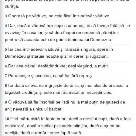
curăţia.
Onoreză pe văduve, pe cele fiind într-adevăr văduve.
3
Dar, dacă o văduvă are copii sau nepoţi, ei să înveţe întâi să fie
4
evlavioşi în casa lor, şi să dea înapoi recompensă părinţilor;
pentru că aceasta este de primit înaintea lui Dumnezeu.
Iar cea într-adevăr văduvă şi rămasă singură, speră în
5
Dumnezeu şi stăruie noapte şi zi în cereri şi rugăciuni.
Dar cea trăind: desfătându-se; deşi vieţuind, a murit.
6
Porunceşte şi acestea, ca să fie fără reproş.
7
Iar dacă cineva nu îngrijeşte de ai lui, şi mai ales de ai casei; a
8
tăgăduit credinţa, şi este mai rău decât un necredincios.
O văduvă să fie înscrisă pe listă nu la mai puţin de şaizeci de
9
ani; nevastă a unicului bărbat,
fiind mărturisită în fapte bune, dacă a crescut copii, dacă a fost
10
ospitalieră, dacă a spălat picioarele sfinţilor, dacă a ajutat pe
necăjiţi, dacă a urmărit orice faptă bună.