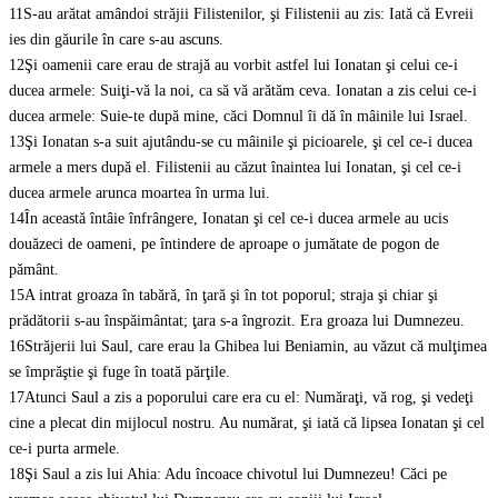
11
S-au arătat amândoi străjii Filistenilor, şi Filistenii au zis: Iată că Evreii
ies din găurile în care s-au ascuns.
12
Şi oamenii care erau de strajă au vorbit astfel lui Ionatan şi celui ce-i
ducea armele: Suiţi-vă la noi, ca să vă arătăm ceva. Ionatan a zis celui ce-i
ducea armele: Suie-te după mine, căci Domnul îi dă în mâinile lui Israel.
13
Şi Ionatan s-a suit ajutându-se cu mâinile şi picioarele, şi cel ce-i ducea
armele a mers după el. Filistenii au căzut înaintea lui Ionatan, şi cel ce-i
ducea armele arunca moartea în urma lui.
14
În această întâie înfrângere, Ionatan şi cel ce-i ducea armele au ucis
douăzeci de oameni, pe întindere de aproape o jumătate de pogon de
pământ.
15
A intrat groaza în tabără, în ţară şi în tot poporul; straja şi chiar şi
prădătorii s-au înspăimântat; ţara s-a îngrozit. Era groaza lui Dumnezeu.
16
Străjerii lui Saul, care erau la Ghibea lui Beniamin, au văzut că mulţimea
se împrăştie şi fuge în toată părţile.
17
Atunci Saul a zis a poporului care era cu el: Număraţi, vă rog, şi vedeţi
cine a plecat din mijlocul nostru. Au numărat, şi iată că lipsea Ionatan şi cel
ce-i purta armele.
18
Şi Saul a zis lui Ahia: Adu încoace chivotul lui Dumnezeu! Căci pe