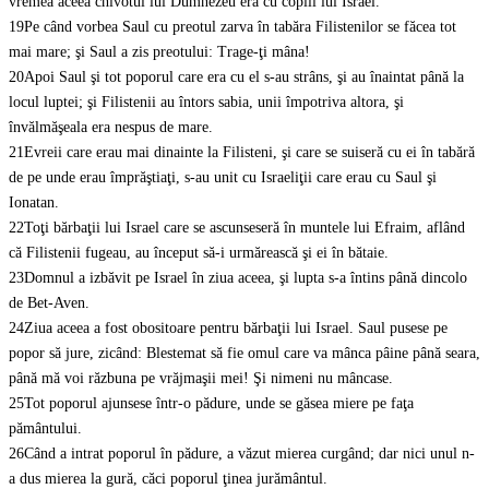
vremea aceea chivotul lui Dumnezeu era cu copiii lui Israel.
19
Pe când vorbea Saul cu preotul zarva în tabăra Filistenilor se făcea tot
mai mare; şi Saul a zis preotului: Trage-ţi mâna!
20
Apoi Saul şi tot poporul care era cu el s-au strâns, şi au înaintat până la
locul luptei; şi Filistenii au întors sabia, unii împotriva altora, şi
învălmăşeala era nespus de mare.
21
Evreii care erau mai dinainte la Filisteni, şi care se suiseră cu ei în tabără
de pe unde erau împrăştiaţi, s-au unit cu Israeliţii care erau cu Saul şi
Ionatan.
22
Toţi bărbaţii lui Israel care se ascunseseră în muntele lui Efraim, aflând
că Filistenii fugeau, au început să-i urmărească şi ei în bătaie.
23
Domnul a izbăvit pe Israel în ziua aceea, şi lupta s-a întins până dincolo
de Bet-Aven.
24
Ziua aceea a fost obositoare pentru bărbaţii lui Israel. Saul pusese pe
popor să jure, zicând: Blestemat să fie omul care va mânca pâine până seara,
până mă voi răzbuna pe vrăjmaşii mei! Şi nimeni nu mâncase.
25
Tot poporul ajunsese într-o pădure, unde se găsea miere pe faţa
pământului.
26
Când a intrat poporul în pădure, a văzut mierea curgând; dar nici unul n-
a dus mierea la gură, căci poporul ţinea jurământul.