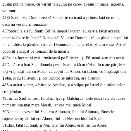
gustat puţină miere, cu vârful toiagului pe care-l aveam în mână: iată-mă,
voi muri.
44
Şi Saul a zis: Dumnezeu să Se poarte cu toată asprimea faţă de mine,
dacă nu vei muri, Ionatane!
45
Poporul a zis lui Saul: Ce! Să moară Ionatan, el, care a făcut această
mare izbăvire în Israel? Niciodată! Viu este Domnul, că un păr din capul lui
nu va cădea la pământ, căci cu Dumnezeu a lucrat el în ziua aceasta. Astfel
poporul a scăpat pe Ionatan de la moarte.
46
Saul a încetat să mai urmărească pe Filisteni, şi Filistenii s-au dus acasă.
47
După ce a luat Saul domnia peste Israel, a făcut război în toate părţile cu
toţi vrăjmaşii lui: cu Moab, cu copiii lui Amon, cu Edom, cu împăraţii din
Ţoba, şi cu Filistenii; şi ori încotro se întorcea, era biruitor.
48
S-a arătat viteaz, a bătut pe Amalec, şi a scăpat pe Israel din mâna celor
ce-l jefuiau.
49
Fiii lui Saul au fost: Ionatan, Işvi şi Malchişua. Cele două fete ale lui se
numeau: cea mai mare Merab, iar cea mai mică Mical.
50
Numele nevestei lui Saul era Ahinoam, fata lui Ahimaaţ. Numele
căpeteniei oştirii lui era Abner, fiul lui Ner, unchiul lui Saul.
51
Chis, tatăl lui Saul, şi Ner, tatăl lui Abner, erau fiii lui Abiel.