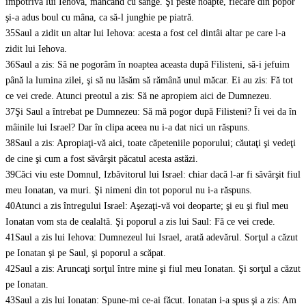
împotriva lui Iehova, mâncând cu sânge. Şi peste noapte, fiecare din popor
şi-a adus boul cu mâna, ca să-l junghie pe piatră.
35
Saul a zidit un altar lui Iehova: acesta a fost cel dintâi altar pe care l-a
zidit lui Iehova.
36
Saul a zis: Să ne pogorâm în noaptea aceasta după Filisteni, să-i jefuim
până la lumina zilei, şi să nu lăsăm să rămână unul măcar. Ei au zis: Fă tot
ce vei crede. Atunci preotul a zis: Să ne apropiem aici de Dumnezeu.
37
Şi Saul a întrebat pe Dumnezeu: Să mă pogor după Filisteni? Îi vei da în
mâinile lui Israel? Dar în clipa aceea nu i-a dat nici un răspuns.
38
Saul a zis: Apropiaţi-vă aici, toate căpeteniile poporului; căutaţi şi vedeţi
de cine şi cum a fost săvârşit păcatul acesta astăzi.
39
Căci viu este Domnul, Izbăvitorul lui Israel: chiar dacă l-ar fi săvârşit fiul
meu Ionatan, va muri. Şi nimeni din tot poporul nu i-a răspuns.
40
Atunci a zis întregului Israel: Aşezaţi-vă voi deoparte; şi eu şi fiul meu
Ionatan vom sta de cealaltă. Şi poporul a zis lui Saul: Fă ce vei crede.
41
Saul a zis lui Iehova: Dumnezeul lui Israel, arată adevărul. Sorţul a căzut
pe Ionatan şi pe Saul, şi poporul a scăpat.
42
Saul a zis: Aruncaţi sorţul între mine şi fiul meu Ionatan. Şi sorţul a căzut
pe Ionatan.
43
Saul a zis lui Ionatan: Spune-mi ce-ai făcut. Ionatan i-a spus şi a zis: Am