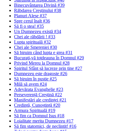
Binecuvântarea Divină #39
Răbdarea Creştinului #38
Planuri Alese #37
Spre cerul înalt #36
Să fi o stea! #35
Un Dumnezeu există #34
Chei ale răbdării ! #33
Lupta spirituală #32
Chei ale Smereniei #30
Să biruim când lupta e grea #31
Bucuraţi-vă totdeauna în Domnul #29
Privind Mereu la Domnul #28
Spiritul Sfânt să lucreze prin tine #27
Dumnezeu este dragoste #26
Să biruim în pustie #25
Milă să avem #24
Adevărata Evanghelie #23
Perseverență Creștină #22
Manifestări ale credinței #21
Credință, Cunoștință #20
Armura Spirituală #19
Să fim ca Domnul Isus #18
Loialitate merita Dumnezeu #17
Să fim statornici‚ de neclintit! #16