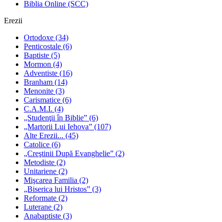
Biblia Online (SCC)
Erezii
Ortodoxe
(34)
Penticostale
(6)
Baptiste
(5)
Mormon
(4)
Adventiste
(16)
Branham
(14)
Menonite
(3)
Carismatice
(6)
C.A.M.I.
(4)
„Studenţii în Biblie”
(6)
„Martorii Lui Iehova”
(107)
Alte Erezii...
(45)
Catolice
(6)
„Creştinii După Evanghelie”
(2)
Metodiste
(2)
Unitariene
(2)
Mişcarea Familia
(2)
„Biserica lui Hristos”
(3)
Reformate
(2)
Luterane
(2)
Anabaptiste
(3)