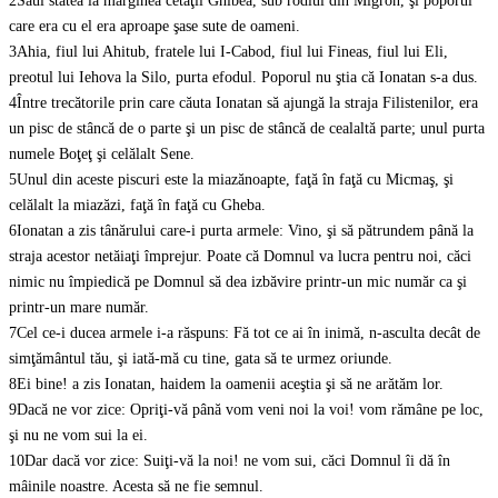
2
Saul stătea la marginea cetăţii Ghibea, sub rodiul din Migron, şi poporul
care era cu el era aproape şase sute de oameni.
3
Ahia, fiul lui Ahitub, fratele lui I-Cabod, fiul lui Fineas, fiul lui Eli,
preotul lui Iehova la Silo, purta efodul. Poporul nu ştia că Ionatan s-a dus.
4
Între trecătorile prin care căuta Ionatan să ajungă la straja Filistenilor, era
un pisc de stâncă de o parte şi un pisc de stâncă de cealaltă parte; unul purta
numele Boţeţ şi celălalt Sene.
5
Unul din aceste piscuri este la miazănoapte, faţă în faţă cu Micmaş, şi
celălalt la miazăzi, faţă în faţă cu Gheba.
6
Ionatan a zis tânărului care-i purta armele: Vino, şi să pătrundem până la
straja acestor netăiaţi împrejur. Poate că Domnul va lucra pentru noi, căci
nimic nu împiedică pe Domnul să dea izbăvire printr-un mic număr ca şi
printr-un mare număr.
7
Cel ce-i ducea armele i-a răspuns: Fă tot ce ai în inimă, n-asculta decât de
simţământul tău, şi iată-mă cu tine, gata să te urmez oriunde.
8
Ei bine! a zis Ionatan, haidem la oamenii aceştia şi să ne arătăm lor.
9
Dacă ne vor zice: Opriţi-vă până vom veni noi la voi! vom rămâne pe loc,
şi nu ne vom sui la ei.
10
Dar dacă vor zice: Suiţi-vă la noi! ne vom sui, căci Domnul îi dă în
mâinile noastre. Acesta să ne fie semnul.