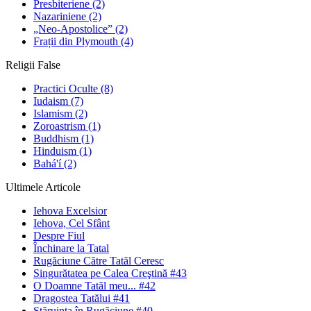
Presbiteriene
(2)
Nazariniene
(2)
„Neo-Apostolice”
(2)
Frații din Plymouth
(4)
Religii False
Practici Oculte
(8)
Iudaism
(7)
Islamism
(2)
Zoroastrism
(1)
Buddhism
(1)
Hinduism
(1)
Bahá'í
(2)
Ultimele Articole
Iehova Excelsior
Iehova, Cel Sfânt
Despre Fiul
Închinare la Tatal
Rugăciune Către Tatăl Ceresc
Singurătatea pe Calea Creştină #43
O Doamne Tatăl meu... #42
Dragostea Tatălui #41
Stăruinţa în Rugăciune #40