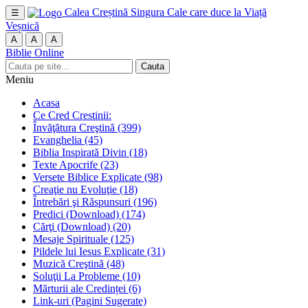
Calea Creștină
Singura Cale care duce la Viață
☰
Veșnică
A
A
A
Biblie Online
Cauta
Meniu
Acasa
Ce Cred Crestinii:
Învăţătura Creştină
(399)
Evanghelia
(45)
Biblia Inspirată Divin
(18)
Texte Apocrife
(23)
Versete Biblice Explicate
(98)
Creaţie nu Evoluţie
(18)
Întrebări şi Răspunsuri
(196)
Predici (Download)
(174)
Cărţi (Download)
(20)
Mesaje Spirituale
(125)
Pildele lui Iesus Explicate
(31)
Muzică Creştină
(48)
Soluţii La Probleme
(10)
Mărturii ale Credinței
(6)
Link-uri (Pagini Sugerate)