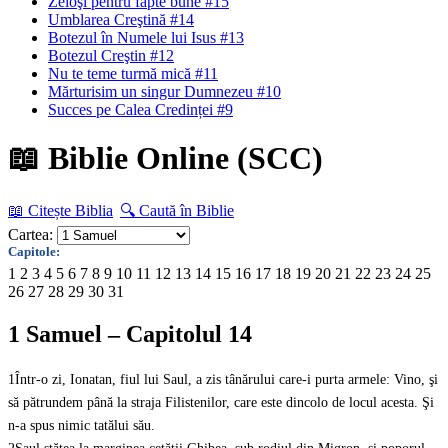
Zeloşi pentru fapte bune #15
Umblarea Creştină #14
Botezul în Numele lui Isus #13
Botezul Creştin #12
Nu te teme turmă mică #11
Mărturisim un singur Dumnezeu #10
Succes pe Calea Credinței #9
📖 Biblie Online (SCC)
📖 Citește Biblia
🔍 Caută în Biblie
Cartea:
Capitole:
1
2
3
4
5
6
7
8
9
10
11
12
13
14
15
16
17
18
19
20
21
22
23
24
25
26
27
28
29
30
31
1 Samuel – Capitolul 14
1
Într-o zi, Ionatan, fiul lui Saul, a zis tânărului care-i purta armele: Vino, şi
să pătrundem până la straja Filistenilor, care este dincolo de locul acesta. Şi
n-a spus nimic tatălui său.