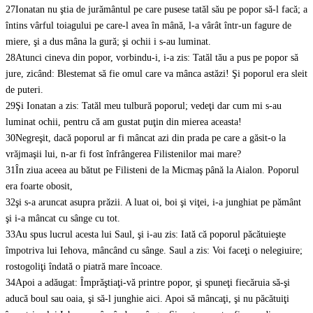
27
Ionatan nu ştia de jurământul pe care pusese tatăl său pe popor să-l facă; a
întins vârful toiagului pe care-l avea în mână, l-a vârât într-un fagure de
miere, şi a dus mâna la gură; şi ochii i s-au luminat.
28
Atunci cineva din popor, vorbindu-i, i-a zis: Tatăl tău a pus pe popor să
jure, zicând: Blestemat să fie omul care va mânca astăzi! Şi poporul era sleit
de puteri.
29
Şi Ionatan a zis: Tatăl meu tulbură poporul; vedeţi dar cum mi s-au
luminat ochii, pentru că am gustat puţin din mierea aceasta!
30
Negreşit, dacă poporul ar fi mâncat azi din prada pe care a găsit-o la
vrăjmaşii lui, n-ar fi fost înfrângerea Filistenilor mai mare?
31
În ziua aceea au bătut pe Filisteni de la Micmaş până la Aialon. Poporul
era foarte obosit,
32
şi s-a aruncat asupra prăzii. A luat oi, boi şi viţei, i-a junghiat pe pământ
şi i-a mâncat cu sânge cu tot.
33
Au spus lucrul acesta lui Saul, şi i-au zis: Iată că poporul păcătuieşte
împotriva lui Iehova, mâncând cu sânge. Saul a zis: Voi faceţi o nelegiuire;
rostogoliţi îndată o piatră mare încoace.
34
Apoi a adăugat: Împrăştiaţi-vă printre popor, şi spuneţi fiecăruia să-şi
aducă boul sau oaia, şi să-l junghie aici. Apoi să mâncaţi, şi nu păcătuiţi