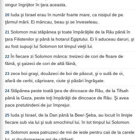
singur îngrijitor în ţara aceasta.
Iuda şi Israel erau în număr foarte mare, ca nisipul de pe
20
ţărmul mării. Ei mâncau, beau şi se înveseleau.
Solomon mai stăpânea şi toate împărăţiile de la Râu până în
21
ţara Filistenilor şi până la hotarul Egiptului. Ei îi aduceau daruri, şi
au fost supuşi lui Solomon tot timpul vieţii lui.
În fiecare zi Solomon mânca: treizeci de cori de floare de
22
făină, şi şaizeci de cori de altă făină,
zece boi graşi, douăzeci de boi de păscut, şi o sută de oi,
23
afară de cerbi, căprioare, ciute şi păsări îngrăşate.
Stăpânea peste toată ţara de dincoace de Râu, de la Tifsah
24
până la Gaza, peste toţi împărăţii de dincoace de Râu. Şi avea
pace pretutindeni de jur împrejur.
Iuda şi Israel, de la Dan până la Beer-Şeba, au locuit în linişte
25
fiecare sub via lui şi sub smochinul lui, în tot timpul lui Solomon.
Solomon avea patruzeci de mii de iesle pentru caii de la carele
26
lui, şi douăsprezece mii de călăreţi.