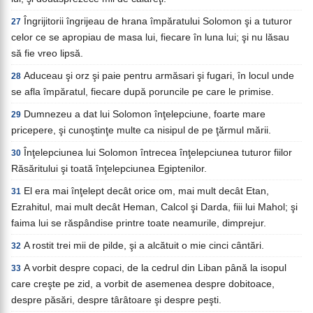
Îngrijitorii îngrijeau de hrana împăratului Solomon şi a tuturor
27
celor ce se apropiau de masa lui, fiecare în luna lui; şi nu lăsau
să fie vreo lipsă.
Aduceau şi orz şi paie pentru armăsari şi fugari, în locul unde
28
se afla împăratul, fiecare după poruncile pe care le primise.
Dumnezeu a dat lui Solomon înţelepciune, foarte mare
29
pricepere, şi cunoştinţe multe ca nisipul de pe ţărmul mării.
Înţelepciunea lui Solomon întrecea înţelepciunea tuturor fiilor
30
Răsăritului şi toată înţelepciunea Egiptenilor.
El era mai înţelept decât orice om, mai mult decât Etan,
31
Ezrahitul, mai mult decât Heman, Calcol şi Darda, fiii lui Mahol; şi
faima lui se răspândise printre toate neamurile, dimprejur.
A rostit trei mii de pilde, şi a alcătuit o mie cinci cântări.
32
A vorbit despre copaci, de la cedrul din Liban până la isopul
33
care creşte pe zid, a vorbit de asemenea despre dobitoace,
despre păsări, despre târâtoare şi despre peşti.