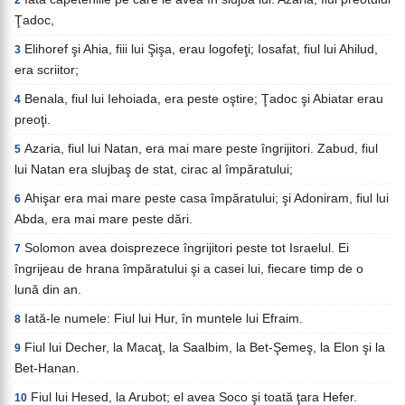
2
Ţadoc,
Elihoref şi Ahia, fiii lui Şişa, erau logofeţi; Iosafat, fiul lui Ahilud,
3
era scriitor;
Benala, fiul lui Iehoiada, era peste oştire; Ţadoc şi Abiatar erau
4
preoţi.
Azaria, fiul lui Natan, era mai mare peste îngrijitori. Zabud, fiul
5
lui Natan era slujbaş de stat, cirac al împăratului;
Ahişar era mai mare peste casa împăratului; şi Adoniram, fiul lui
6
Abda, era mai mare peste dări.
Solomon avea doisprezece îngrijitori peste tot Israelul. Ei
7
îngrijeau de hrana împăratului şi a casei lui, fiecare timp de o
lună din an.
Iată-le numele: Fiul lui Hur, în muntele lui Efraim.
8
Fiul lui Decher, la Macaţ, la Saalbim, la Bet-Şemeş, la Elon şi la
9
Bet-Hanan.
Fiul lui Hesed, la Arubot; el avea Soco şi toată ţara Hefer.
10