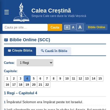
Calea Creștină
☰
Singura Cale care duce la Viață Veșnică
A
A
Cauta
Biblie Online
A
📖 Biblie Online (SCC)
📖 Citește Biblia
🔍 Caută în Biblie
Cartea:
Capitole:
1
2
3
4
5
6
7
8
9
10
11
12
13
14
15
16
17
18
19
20
21
22
1 Regi – Capitolul 4
Împăratul Solomon era împărat peste tot Israelul.
1
Iată căpeteniile pe care le avea în slujba lui: Azaria, fiul preotului