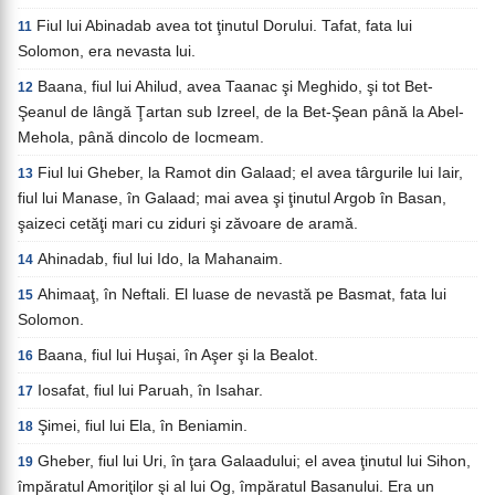
Fiul lui Abinadab avea tot ţinutul Dorului. Tafat, fata lui
11
Solomon, era nevasta lui.
Baana, fiul lui Ahilud, avea Taanac şi Meghido, şi tot Bet-
12
Şeanul de lângă Ţartan sub Izreel, de la Bet-Şean până la Abel-
Mehola, până dincolo de Iocmeam.
Fiul lui Gheber, la Ramot din Galaad; el avea târgurile lui Iair,
13
fiul lui Manase, în Galaad; mai avea şi ţinutul Argob în Basan,
şaizeci cetăţi mari cu ziduri şi zăvoare de aramă.
Ahinadab, fiul lui Ido, la Mahanaim.
14
Ahimaaţ, în Neftali. El luase de nevastă pe Basmat, fata lui
15
Solomon.
Baana, fiul lui Huşai, în Aşer şi la Bealot.
16
Iosafat, fiul lui Paruah, în Isahar.
17
Şimei, fiul lui Ela, în Beniamin.
18
Gheber, fiul lui Uri, în ţara Galaadului; el avea ţinutul lui Sihon,
19
împăratul Amoriţilor şi al lui Og, împăratul Basanului. Era un