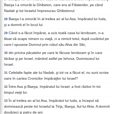
Baeşa l-a omorât la Ghibeton, care era al Filistenilor, pe când
Nadab şi tot Israelul împresurau Ghibetonul.
Baeşa l-a omorât în al treilea an al lui Asa, împăratul lui Iuda,
28
şi a domnit el în locul lui.
Când s-a făcut împărat, a ucis toată casa lui Ieroboam, n-a
29
lăsat să scape nimeni cu viaţă, ci a nimicit totul, după cuvântul pe
care-l spusese Domnul prin robul său Ahia din Silo,
din pricina păcatelor pe care le făcuse Ieroboam şi în care
30
târâse şi pe Israel, mâniind astfel pe Iehova, Dumnezeul lui
Israel.
Celelalte fapte ale lui Nadab, şi tot ce a făcut el, nu sunt scrise
31
oare în cartea Cronicilor împăraţilor lui Israel?
Între Asa şi Baeşa, împăratul lui Israel, a fost război în tot
32
timpul vieţii lor.
În al treilea an al lui Asa, împăratul lui Iuda, a început să
33
domnească peste tot Israelul la Tirţa, Baeşa, fiul lui Ahia. A domnit
douăzeci şi patru de ani.