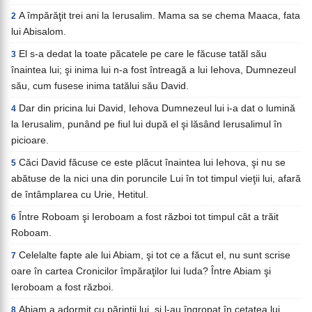
A împărăţit trei ani la Ierusalim. Mama sa se chema Maaca, fata
2
lui Abisalom.
El s-a dedat la toate păcatele pe care le făcuse tatăl său
3
înaintea lui; şi inima lui n-a fost întreagă a lui Iehova, Dumnezeul
său, cum fusese inima tatălui său David.
Dar din pricina lui David, Iehova Dumnezeul lui i-a dat o lumină
4
la Ierusalim, punând pe fiul lui după el şi lăsând Ierusalimul în
picioare.
Căci David făcuse ce este plăcut înaintea lui Iehova, şi nu se
5
abătuse de la nici una din poruncile Lui în tot timpul vieţii lui, afară
de întâmplarea cu Urie, Hetitul.
Între Roboam şi Ieroboam a fost război tot timpul cât a trăit
6
Roboam.
Celelalte fapte ale lui Abiam, şi tot ce a făcut el, nu sunt scrise
7
oare în cartea Cronicilor împăraţilor lui Iuda? Între Abiam şi
Ieroboam a fost război.
Abiam a adormit cu părinţii lui, şi l-au îngropat în cetatea lui
8