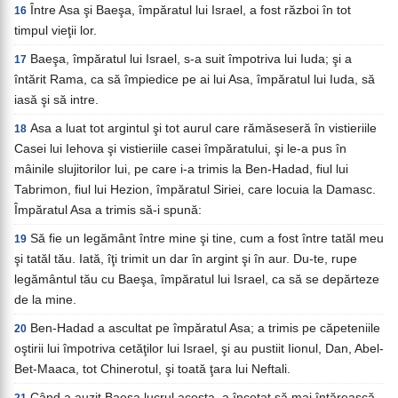
Între Asa şi Baeşa, împăratul lui Israel, a fost război în tot
16
timpul vieţii lor.
Baeşa, împăratul lui Israel, s-a suit împotriva lui Iuda; şi a
17
întărit Rama, ca să împiedice pe ai lui Asa, împăratul lui Iuda, să
iasă şi să intre.
Asa a luat tot argintul şi tot aurul care rămăseseră în vistieriile
18
Casei lui Iehova şi vistieriile casei împăratului, şi le-a pus în
mâinile slujitorilor lui, pe care i-a trimis la Ben-Hadad, fiul lui
Tabrimon, fiul lui Hezion, împăratul Siriei, care locuia la Damasc.
Împăratul Asa a trimis să-i spună:
Să fie un legământ între mine şi tine, cum a fost între tatăl meu
19
şi tatăl tău. Iată, îţi trimit un dar în argint şi în aur. Du-te, rupe
legământul tău cu Baeşa, împăratul lui Israel, ca să se depărteze
de la mine.
Ben-Hadad a ascultat pe împăratul Asa; a trimis pe căpeteniile
20
oştirii lui împotriva cetăţilor lui Israel, şi au pustiit Iionul, Dan, Abel-
Bet-Maaca, tot Chinerotul, şi toată ţara lui Neftali.
Când a auzit Baeşa lucrul acesta, a încetat să mai întărească