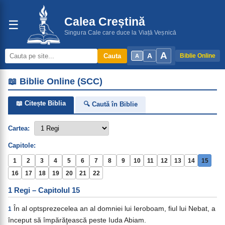
Calea Creștină
☰
Singura Cale care duce la Viață Veșnică
A
A
Cauta
Biblie Online
A
📖 Biblie Online (SCC)
📖 Citește Biblia
🔍 Caută în Biblie
Cartea:
Capitole:
1
2
3
4
5
6
7
8
9
10
11
12
13
14
15
16
17
18
19
20
21
22
1 Regi – Capitolul 15
În al optsprezecelea an al domniei lui Ieroboam, fiul lui Nebat, a
1
început să împărăţească peste Iuda Abiam.