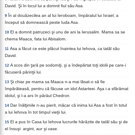
David. Şi în locul lui a domnit fiul său Asa.
În al douăzecilea an al lui Ieroboam, împăratul lui Israel, a
9
început să domnească peste Iuda Asa.
El a domnit patruzeci şi unu de ani la Ierusalim. Mama sa se
10
chema Maaca, fata lui Abisalom.
Asa a făcut ce este plăcut înaintea lui Iehova, ca tatăl său
11
David.
A scos din ţară pe sodomiţi, şi a îndepărtat toţi idolii pe care-i
12
făcuseră părinţii lui.
Şi chiar pe mama sa Maaca n-a mai lăsat-o să fie
13
împărăteasă, pentru că făcuse un idol Astarteei. Aşa i-a sfărâmat
idolul, şi l-a ars în pârâul Chedron.
Dar înălţimile n-au pierit, măcar că inima lui Asa a fost în totul
14
a lui Iehova în tot timpul vieţii lui.
El a pus în Casa lui Iehova lucrurile hărăzite de tatăl său şi de
15
el însuşi: argint, aur şi vase.