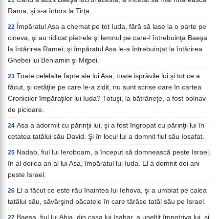
21
Rama, şi s-a întors la Tirţa.
Împăratul Asa a chemat pe tot Iuda, fără să lase la o parte pe
22
cineva, şi au ridicat pietrele şi lemnul pe care-l întrebuinţa Baeşa
la întărirea Ramei; şi împăratul Asa le-a întrebuinţat la întărirea
Ghebei lui Beniamin şi Miţpei.
Toate celelalte fapte ale lui Asa, toate isprăvile lui şi tot ce a
23
făcut, şi cetăţile pe care le-a zidit, nu sunt scrise oare în cartea
Cronicilor împăraţilor lui Iuda? Totuşi, la bătrâneţe, a fost bolnav
de picioare.
Asa a adormit cu părinţii lui, şi a fost îngropat cu părinţii lui în
24
cetatea tatălui său David. Şi în locul lui a domnit fiul său Iosafat.
Nadab, fiul lui Ieroboam, a început să domnească peste Israel,
25
în al doilea an al lui Asa, împăratul lui Iuda. El a domnit doi ani
peste Israel.
El a făcut ce este rău înaintea lui Iehova, şi a umblat pe calea
26
tatălui său, săvârşind păcatele în care târâse tatăl său pe Israel.
Baeşa, fiul lui Ahia, din casa lui Isahar, a uneltit împotriva lui, şi
27