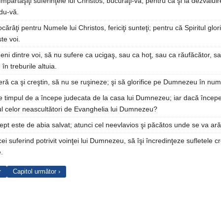
mpărtăşiţi suferinţele lui Christos, bucuraţi-vă; pentru ca şi la dezvăluir
ndu-vă.
cărâţi pentru Numele lui Christos, fericiţi sunteţi; pentru că Spiritul glo
te voi.
eni dintre voi, să nu sufere ca ucigaş, sau ca hoţ, sau ca răufăcător, s
n treburile altuia.
eră ca şi creştin, să nu se ruşineze; şi să glorifice pe Dumnezeu în num
e timpul de a începe judecata de la casa lui Dumnezeu; iar dacă începe 
itul celor neascultători de Evanghelia lui Dumnezeu?
rept este de abia salvat; atunci cel neevlavios şi păcătos unde se va ar
ei suferind potrivit voinţei lui Dumnezeu, să îşi încredinţeze sufletele cr
.
r
Capitol următor ›