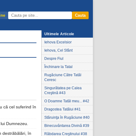
ine
Cauta
Ultimele Articole
Iehova Excelsior
Iehova, Cel Sfânt
Despre Fiul
Închinare la Tatal
Rugăciune Către Tatăl
Ceresc
Singurătatea pe Calea
Creştină #43
O Doamne Tatăl meu... #42
u că cel suferind în
Dragostea Tatălui #41
Stăruinţa în Rugăciune #40
a lui Dumnezeu.
Binecuvântarea Divină #39
n destrăbălări, în
Răbdarea Creştinului #38