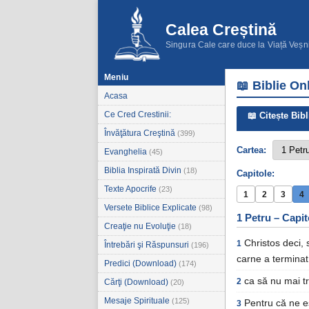
Calea Creștină
Singura Cale care duce la Viață Veșn
Meniu
📖 Biblie On
Acasa
Ce Cred Crestinii:
📖 Citește Bibl
Învăţătura Creştină
(399)
Cartea:
Evanghelia
(45)
Biblia Inspirată Divin
(18)
Capitole:
Texte Apocrife
(23)
1
2
3
4
Versete Biblice Explicate
(98)
1 Petru – Capit
Creaţie nu Evoluţie
(18)
Christos deci, 
1
Întrebări şi Răspunsuri
(196)
carne a terminat
Predici (Download)
(174)
ca să nu mai t
2
Cărţi (Download)
(20)
Mesaje Spirituale
(125)
Pentru că ne es
3