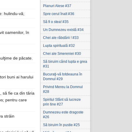
Planuri Alese #37
e: hulindu-vă;
Spre cerul înalt #36
Să fi o stea! #35
Un Dumnezeu există #34
vit oamenilor, în
Chei ale răbdării ! #33
Lupta spirituală #32
Chei ale Smereniei #30
mulţime de păcate.
Să biruim când lupta e grea
#31
Bucuraţi-vă totdeauna în
ori buni ai harului
Domnul #29
Privind Mereu la Domnul
#28
să fie ca din tăria
Spiritul Sfânt să lucreze
os; pentru care
prin tine #27
Dumnezeu este dragoste
va străin
#26
Să biruim în pustie #25