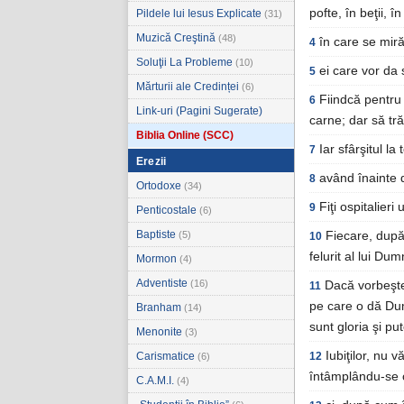
pofte, în beţii, în
Pildele lui Iesus Explicate
(31)
Muzică Creştină
(48)
în care se miră
4
Soluţii La Probleme
(10)
ei care vor da 
5
Mărturii ale Credinței
(6)
Fiindcă pentru 
6
Link-uri (Pagini Sugerate)
carne; dar să tră
Biblia Online (SCC)
Iar sfârşitul la
7
Erezii
având înainte 
8
Ortodoxe
(34)
Fiţi ospitalieri 
9
Penticostale
(6)
Baptiste
(5)
Fiecare, după 
10
felurit al lui Du
Mormon
(4)
Adventiste
(16)
Dacă vorbeşte 
11
pe care o dă Dum
Branham
(14)
sunt gloria şi pu
Menonite
(3)
Iubiţilor, nu 
Carismatice
12
(6)
întâmplându-se c
C.A.M.I.
(4)