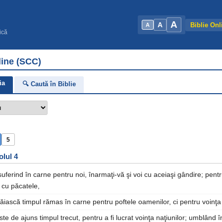
A
A
Biblie Onl
A
ică
line (SCC)
ia
🔍 Caută în Biblie
5
olul 4
suferind în carne pentru noi, înarmaţi-vă şi voi cu aceiaşi gândire; pentr
 cu păcatele,
răiască timpul rămas în carne pentru poftele oamenilor, ci pentru voinţ
te de ajuns timpul trecut, pentru a fi lucrat voinţa naţiunilor; umblând î