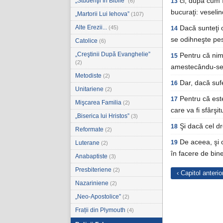
„Studenţii în Biblie”
ci, după cum î
(6)
13
bucuraţi: veseli
„Martorii Lui Iehova”
(107)
Alte Erezii...
(45)
Dacă sunteţi o
14
se odihneşte pes
Catolice
(6)
„Creştinii După Evanghelie”
Pentru că nim
15
(2)
amestecându-se î
Metodiste
(2)
Dar, dacă suf
16
Unitariene
(2)
Pentru că est
17
Mişcarea Familia
(2)
care va fi sfârş
„Biserica lui Hristos”
(3)
Şi dacă cel d
18
Reformate
(2)
De aceea, şi c
19
Luterane
(2)
în facere de bine
Anabaptiste
(3)
Presbiteriene
(2)
‹ Capitol anterio
Nazariniene
(2)
„Neo-Apostolice”
(2)
Frații din Plymouth
(4)