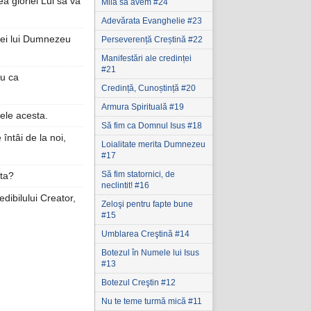
ea gloriei Lui să vă
Milă să avem #24
Adevărata Evanghelie #23
riei lui Dumnezeu
Perseverență Creștină #22
Manifestări ale credinței
#21
au ca
Credință, Cunoștință #20
Armura Spirituală #19
ele acesta.
Să fim ca Domnul Isus #18
întâi de la noi,
Loialitate merita Dumnezeu
#17
Să fim statornici‚ de
ăta?
neclintit! #16
edibilului Creator,
Zeloşi pentru fapte bune
#15
Umblarea Creştină #14
Botezul în Numele lui Isus
#13
Botezul Creştin #12
Nu te teme turmă mică #11