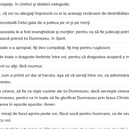
 ospeţe, în chefuri şi idolatrii nelegiuite;
, că voi nu alergaţi împreună cu ei la aceeaşi revărsare de destrăbălar
socoteală Celui gata de a judeca pe vii şi pe morţi.
aceasta le-a fost evanghelizat şi morţilor; pentru ca să fie judecaţi potri
iască potrivit lui Dumnezeu, în Spirit.
 toate s-a apropiat; fiţi deci cumpătaţi, fiţi treji pentru rugăciuni;
de toate o dragoste fierbinte între voi, pentru că dragostea acoperă o 
unii cu alţii, fără murmur.
cum a primit un dar al harului, aşa să vă serviţi între voi, ca administrat
mnezeu.
cineva, să fie ca nişte cuvinte ale lui Dumnezeu; dacă serveşte cineva, 
nezeu; pentru ca în toate să fie glorificat Dumnezeu prin Iesus Christ
terea în epocile epocilor. Amen.
vă miraţi de focul aprins peste voi, făcut vouă pentru încercare, ca de ce
u voi;