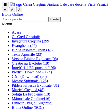
Calea Creștină
Singura Cale care duce la Viață Veșnică
☰
A
A
A
Biblie Online
Cauta
Meniu
Acasa
Ce Cred Crestinii:
Învăţătura Creştină
(399)
Evanghelia
(45)
Biblia Inspirată Divin
(18)
Texte Apocrife
(23)
Versete Biblice Explicate
(98)
Creaţie nu Evoluţie
(18)
Întrebări şi Răspunsuri
(196)
Predici (Download)
(174)
Cărţi (Download)
(20)
Mesaje Spirituale
(125)
Pildele lui Iesus Explicate
(31)
Muzică Creştină
(48)
Soluţii La Probleme
(10)
Mărturii ale Credinței
(6)
Link-uri (Pagini Sugerate)
Biblia Online (SCC)