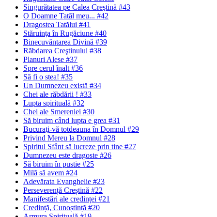
Singurătatea pe Calea Creştină #43
O Doamne Tatăl meu... #42
Dragostea Tatălui #41
Stăruinţa în Rugăciune #40
Binecuvântarea Divină #39
Răbdarea Creştinului #38
Planuri Alese #37
Spre cerul înalt #36
Să fi o stea! #35
Un Dumnezeu există #34
Chei ale răbdării ! #33
Lupta spirituală #32
Chei ale Smereniei #30
Să biruim când lupta e grea #31
Bucuraţi-vă totdeauna în Domnul #29
Privind Mereu la Domnul #28
Spiritul Sfânt să lucreze prin tine #27
Dumnezeu este dragoste #26
Să biruim în pustie #25
Milă să avem #24
Adevărata Evanghelie #23
Perseverență Creștină #22
Manifestări ale credinței #21
Credință, Cunoștință #20
Armura Spirituală #19