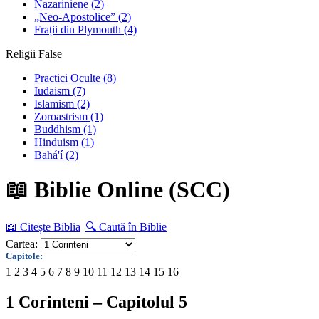
Nazariniene
(2)
„Neo-Apostolice”
(2)
Frații din Plymouth
(4)
Religii False
Practici Oculte
(8)
Iudaism
(7)
Islamism
(2)
Zoroastrism
(1)
Buddhism
(1)
Hinduism
(1)
Bahá'í
(2)
📖 Biblie Online (SCC)
📖 Citește Biblia
🔍 Caută în Biblie
Cartea:
Capitole:
1
2
3
4
5
6
7
8
9
10
11
12
13
14
15
16
1 Corinteni – Capitolul 5