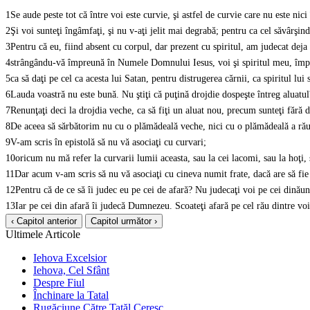
1
Se aude peste tot că între voi este curvie, şi astfel de curvie care nu este nici
2
Şi voi sunteţi îngâmfaţi, şi nu v-aţi jelit mai degrabă; pentru ca cel săvârşind
3
Pentru că eu, fiind absent cu corpul, dar prezent cu spiritul, am judecat deja 
4
strângându-vă împreună în Numele Domnului Iesus, voi şi spiritul meu, împ
5
ca să daţi pe cel ca acesta lui Satan, pentru distrugerea cărnii, ca spiritul lui
6
Lauda voastră nu este bună. Nu ştiţi că puţină drojdie dospeşte întreg aluatul
7
Renunţaţi deci la drojdia veche, ca să fiţi un aluat nou, precum sunteţi fără dr
8
De aceea să sărbătorim nu cu o plămădeală veche, nici cu o plămădeală a răutăţi
9
V-am scris în epistolă să nu vă asociaţi cu curvari;
10
oricum nu mă refer la curvarii lumii aceasta, sau la cei lacomi, sau la hoţi, s
11
Dar acum v-am scris să nu vă asociaţi cu cineva numit frate, dacă are să fie 
12
Pentru că de ce să îi judec eu pe cei de afară? Nu judecaţi voi pe cei dinăun
13
Iar pe cei din afară îi judecă Dumnezeu. Scoateţi afară pe cel rău dintre voi
‹ Capitol anterior
Capitol următor ›
Ultimele Articole
Iehova Excelsior
Iehova, Cel Sfânt
Despre Fiul
Închinare la Tatal
Rugăciune Către Tatăl Ceresc