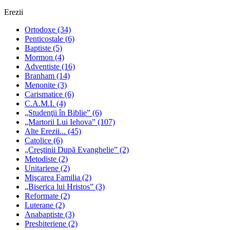
Erezii
Ortodoxe
(34)
Penticostale
(6)
Baptiste
(5)
Mormon
(4)
Adventiste
(16)
Branham
(14)
Menonite
(3)
Carismatice
(6)
C.A.M.I.
(4)
„Studenţii în Biblie”
(6)
„Martorii Lui Iehova”
(107)
Alte Erezii...
(45)
Catolice
(6)
„Creştinii După Evanghelie”
(2)
Metodiste
(2)
Unitariene
(2)
Mişcarea Familia
(2)
„Biserica lui Hristos”
(3)
Reformate
(2)
Luterane
(2)
Anabaptiste
(3)
Presbiteriene
(2)